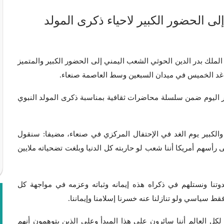
ى الحضور الكبير لاحياء ذكرى المولد
دعا السيد عبد الملك بدر الدين الحوثي الشعب اليمني إلى الحضور الكبير والمتميز
ر غد الخميس في ميدان السبعين وسط العاصمة صنعاء.
 اليوم ضمن سلسلة محاضرات ثقافية بمناسبة ذكرى المولد النبوي
والكبير يوم الغد في الإحتفال المركزي في صنعاء، مضيفا: سنقول
أسهم أمريكا أننا شعب لو حاربته كل الدنيا وبلغت تضحياته ملايين
وتنا ونستلهم في ذكراه هذه إيمانه وثباته وعزمه في مواجهة كل
 فقط سياسي ولو تنازلنا عنه خسرنا إسلامنا وإيماننا.
كل العالم أننا سائرون على هذا المبدأ وعلى الذين يتوهمون أنهم