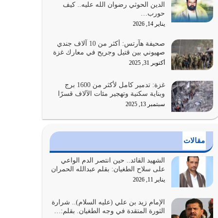
الدين الحوثي رضوان الله عليه.. كيف
الضعف فيه كثيرة وسينصرك الله عليه إذا…
حورب…
يوليو 26, 2026
يناير 14, 2026
أراد الله لهذه الأمة ان تكون خير امة أخرجت للناس
صحيفة هآرتس: أكثر من 10 آلاف جندي
بالنهوض بالأمر بالمعروف والنهي عن…
صهيوني بين قتيل وجريح في معارك غزة
يوليو 25, 2026
أكتوبر 31, 2025
الدين الذي شرعه الله لا يجوز أن يخضع لآرائنا وأهوائنا
غزة: تدمير كامل لأكثر من 1600 برج
واجتهاداتنا لأننا سنختلف ونتفرق
وبناية سكنية وتهجير مئات الآلاف قسرًا
يوليو 24, 2026
سبتمبر 13, 2025
أي أمة تتفرق في الدين وتتفرق في كيانها معناه أنها
أصبحت أمة عاجزة عن النهوض…
مقالات
يوليو 23, 2026
الشهيد القائد.. حين انتصر الدم الواعي
يجب أن نعود جميعاً الى القرآن وعندنا أخطاء جميعاً
على سلاح الطغيان: بقلم عبدالله الحمران
لنعتصم بحبل الله جميعاً وليس كل…
يناير 11, 2026
يوليو 22, 2026
الإمام زيد بن علي (عليه السلام).. شرارة
الثورة المتقدة في وجه الطغيان. بقلم:…
المُلك كله لله تعالى يؤتيه من يشاء وينزعه ممن يشاء