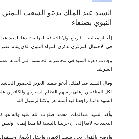
السيد عبد الملك يدعو الشعب اليمني إل
النبوي بصنعاء
| أخبار محلية | 11 ربيع اول/ الثقافة القرانية:- 
في الاحتفال المركزي بذكرى المولد النبوي الذي يقام عص
وجاءت دعوة السيد في محاضرته الخامسة التي ألقاها عصر
الشريف.
وقال السيد عبدالملك: أدعو شعبنا العزيز للحضور الحاشد 
لكل المنافقين وعلى رأسهم النظام السعودي والكافرين على ر
الشهداء لما تراجعنا قيد أنملة عن ولائنا لرسول الله.
وأكد السيد عبدالملك: محمد صلوات الله عليه وآله هو قد
التحديات، لافتا إلى أن حريتنا بالنسبة لنا مبدأ إيماني وليس
وأوضح بالقول: نحن شعب الإيمان وأحفاد الأنصار وسنقول ل