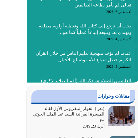
تعالى لم يأمر بطاعة الظالمين
أغسطس 6, 2026
يجب أن نرجع إلى كتاب الله ونعطيه أولوية مطلقة
ونهتدي به، ونتبعه إتباعاً عملياً كما هو…
أغسطس 4, 2026
عندما لم تؤخذ منهجية تعليم الناس من خلال القرآن
الكريم حصل ضياع للأمة وضياع للأجيال
أغسطس 3, 2026
الغاية من الصلاة هو ذكر الله (أقم الصلاة لذكري)
إضافة إلى {وَأَعِدُّوا لَهُمْ مَا…
أغسطس 2, 2026
مقابلات وحوارات
السبب الرئيسي لشقاء الأمة الابتعاد عن كتاب الله
(نص) الحوار التلفزيوني الأول لقائد
المسيرة القرآنية السيد عبد الملك الحوثي
والتعدي لحدود الله بالإضافات للدين
مع…
أغسطس 1, 2026
أبريل 23, 2019
أبرز أسباب الشقاء هو الإعراض عن ذكر الله وعن هدى