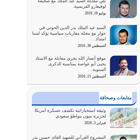
نص مقابلة السيد عبد الملك مع صحيفة
الله المتمثل في القرآن الكريم
لوفيغارو الفرنسية.
يوليو 31, 2026
يوليو 18, 2018
أولياء الشيطان كلما كانوا أكثر ولاءً وطاعة للشيطان
السيد عبد الملك بدر الدين الحوثي في
كلما كانوا أكثر ضعفاً
حوار مع مجلة مقاربات سياسية يؤكد لسنا
امتداد…
يوليو 30, 2026
أغسطس 30, 2016
وعد الله تعالى من يُقتل في سبيله بالحياة الأبدية
موقع أنصار الله يجري مقابلة مع الاستاذ
والرزق والاستبشار والنجاة والخلود في…
يحيى أبو عواضة بمناسبة الذكرى
يوليو 29, 2026
السنوية…
أغسطس 15, 2016
القرآن الكريم هو أهم مصدر لمعرفة رسول الله معرفة
سيرته معرفة شخصيته معرفة عظمته
يوليو 28, 2026
متابعات وصحافة
هل نحن من الصالحين؟ قيِّم نفسك هنا اترك القرآن
وثيقة استخباراتية تكشف عسكرة أمريكا
على أصله وأعرض نفسك، وأعرض ما لديك على…
لجزيرة ميون بتواطؤ سعودي
يوليو 27, 2026
فبراير 3, 2026
عندما يكون عدوك هو عدو الله معناه أن تكون نقاط
المشروع القرآني للشهيد القائد حسين بدر