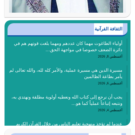
الثقافة القرآنية
أولياء الطاغوت مهما كان عددهم ومهما بلغت قوتهم هم في
دائرة الضعف خصوصا في مواجهة الحق…
أغسطس 8, 2026
مسيرة الدين هي مسيرة عملية، والأمر كله لله، والله تعالى لم
يأمر بطاعة الظالمين
أغسطس 6, 2026
يجب أن نرجع إلى كتاب الله ونعطيه أولوية مطلقة ونهتدي به،
ونتبعه إتباعاً عملياً كما هو…
أغسطس 4, 2026
عندما لم تؤخذ منهجية تعليم الناس من خلال القرآن الكريم
حصل ضياع للأمة وضياع للأجيال