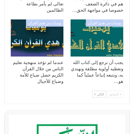
هم في دائرة الضعف
تعالى لم يأمر بطاعة
خصوصا في مواجهة الحق…
الظالمين
يوميات من هدي القرآن
يوميات من هدي القرآن
يجب أن نرجع إلى كتاب الله
عندما لم تؤخذ منهجية تعليم
ونعطيه أولوية مطلقة ونهتدي
الناس من خلال القرآن
به، ونتبعه إتباعاً عملياً كما
الكريم حصل ضياع للأمة
هو…
وضياع للأجيال
السابق
التالي