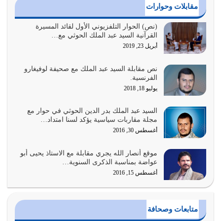
أغسطس 3, 2026
مقابلات وحوارات
الغاية من الصلاة هو ذكر الله (أقم الصلاة لذكري) إضافة إلى
(نص) الحوار التلفزيوني الأول لقائد المسيرة
القرآنية السيد عبد الملك الحوثي مع…
{وَأَعِدُّوا لَهُمْ مَا…
أبريل 23, 2019
أغسطس 2, 2026
نص مقابلة السيد عبد الملك مع صحيفة لوفيغارو
السبب الرئيسي لشقاء الأمة الابتعاد عن كتاب الله والتعدي
الفرنسية.
لحدود الله بالإضافات للدين
يوليو 18, 2018
أغسطس 1, 2026
السيد عبد الملك بدر الدين الحوثي في حوار مع
أبرز أسباب الشقاء هو الإعراض عن ذكر الله وعن هدى الله
مجلة مقاربات سياسية يؤكد لسنا امتداد…
المتمثل في القرآن الكريم
أغسطس 30, 2016
يوليو 31, 2026
موقع أنصار الله يجري مقابلة مع الاستاذ يحيى أبو
أولياء الشيطان كلما كانوا أكثر ولاءً وطاعة للشيطان كلما كانوا
عواضة بمناسبة الذكرى السنوية…
أكثر ضعفاً
أغسطس 15, 2016
يوليو 30, 2026
وعد الله تعالى من يُقتل في سبيله بالحياة الأبدية والرزق
متابعات وصحافة
والاستبشار والنجاة والخلود في…