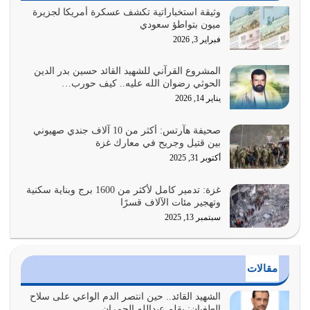
يوليو 29, 2026
وثيقة استخباراتية تكشف عسكرة أمريكا لجزيرة
ميون بتواطؤ سعودي
القرآن الكريم هو أهم مصدر لمعرفة رسول الله معرفة سيرته
فبراير 3, 2026
معرفة شخصيته معرفة عظمته
يوليو 28, 2026
المشروع القرآني للشهيد القائد حسين بدر الدين
الحوثي رضوان الله عليه.. كيف حورب…
هل نحن من الصالحين؟ قيِّم نفسك هنا اترك القرآن على أصله
يناير 14, 2026
وأعرض نفسك، وأعرض ما لديك على…
يوليو 27, 2026
صحيفة هآرتس: أكثر من 10 آلاف جندي صهيوني
بين قتيل وجريح في معارك غزة
عندما يكون عدوك هو عدو الله معناه أن تكون نقاط الضعف
أكتوبر 31, 2025
فيه كثيرة وسينصرك الله عليه إذا…
يوليو 26, 2026
غزة: تدمير كامل لأكثر من 1600 برج وبناية سكنية
وتهجير مئات الآلاف قسرًا
سبتمبر 13, 2025
أراد الله لهذه الأمة ان تكون خير امة أخرجت للناس بالنهوض
بالأمر بالمعروف والنهي عن…
يوليو 25, 2026
مقالات
الدين الذي شرعه الله لا يجوز أن يخضع لآرائنا وأهوائنا
واجتهاداتنا لأننا سنختلف ونتفرق
الشهيد القائد.. حين انتصر الدم الواعي على سلاح
الطغيان: بقلم عبدالله الحمران
يوليو 24, 2026