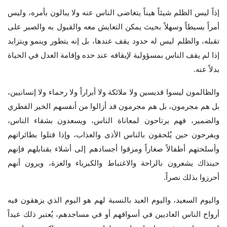
إذاً ليس الظلم شيئاً هيناً يتغاضى الناس عنه ولا يبالون بأمره، وليس
أمراً بسيطاً وسهلاً بحيث يمكن التعايش معه والقبول به والصبر على
تقبله، والظلم ليس له حدود يقف عندها، بل إنه يتطور وينمو ويتزايد
إذا لم يقف الناس بمسؤولية لإيقافه عند حده وإقامة العدل في الحياة
بدلاً عنه.
والظالمون ليسوا قديسين ولا ملائكة ولا أبراراً ولا رحماء ولا إنسانيين،
بل هم مجرمون، بل هم مجرمون قد أزالوا من أنفسهم الخير الفطري
والضمير، فهم يرتاحون لمعاناة الناس، ويسعدون بشقاء الناس،
ويفرحون حين يُلحقون بالناس الأذى والعذاب، وإذا قتلوا بطائراتهم
وأسلحتهم أطفالاً صغاراً ومزقوا أجسادهم إلى أشلاء بقنابلهم فإنهم
حينذاك يشعرون بالراحة والاغتباط والكبرياء والعزة، ويرون أنهم
أحرزوا بذلك نصراً.
واليوم السعيد، واليوم العيد بالنسبة لهم هو اليوم الذي يزهقون فيه
أرواح الناس العاديين في أسواقهم أو في مساجدهم، يُعتبر ذلك عيداً