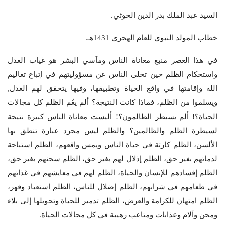
السيد عبد الملك بدر الدين الحوثي.
خطاب المولد النبوي للعام الهجري 1431هـ.
في هذا العصر منبع معاناة الناس ومآسي البشر هو غياب العدل
واستحكام الظلم حين تخلى الناس عن مسؤوليتهم في إتباع تعاليم
الله وإقامتها في واقع الحياة وتطبيقها، وفيها يتحقق لهم العدل,
ويسلموا من الظلم، فماذا كانت النتيجة؟ ألم يعُم الظلم كل مجالات
الحياة؟! ألم يسيطر الظالمون؟! أليست معاناة الناس كبيرة نتيجة
لسيطرة الظلم والظالمين؟ والظلم ليس مجرد عبارة تنطق بها
الألسن، الظلم كارثة في حياة الناس ويمس واقعهم، الظلم استباحة
لدمائهم بغير حق، الظلم إذلال لهم بغير حق، الظلم سجنهم بغير حق،
الظلم إفسادهم للإنسان والحياة، الظلم لهم في معايشهم في غذائهم
في طعامهم في شرابهم، الظلم إضلال للناس، الظلم استعباد وقهر،
الظلم امتهان للكرامة والعرض، الظلم تدمير للحياة وتحويلها إلى بلاء
ومحن وآلام وعذابات ومتاعب رهيبة في كل مجالات الحياة.