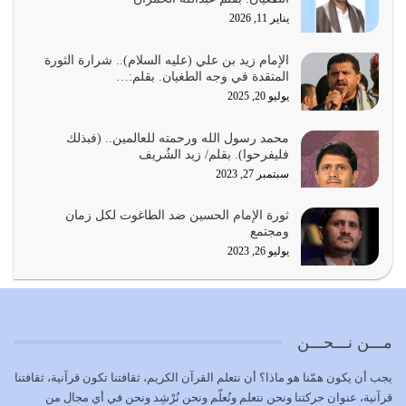
يناير 11, 2026
أي أمة تتفرق في الدين وتتفرق في كيانها معناه أنها أصبحت
أمة عاجزة عن النهوض…
الإمام زيد بن علي (عليه السلام).. شرارة الثورة
المتقدة في وجه الطغيان. بقلم:…
يوليو 23, 2026
يوليو 20, 2025
يجب أن نعود جميعاً الى القرآن وعندنا أخطاء جميعاً لنعتصم
محمد رسول الله ورحمته للعالمين.. (فبذلك
بحبل الله جميعاً وليس كل…
فليفرحوا). بقلم/ زيد الشُريف
يوليو 22, 2026
سبتمبر 27, 2023
المُلك كله لله تعالى يؤتيه من يشاء وينزعه ممن يشاء ويعز من
ثورة الإمام الحسين ضد الطاغوت لكل زمان
يشاء ويذل من يشاء
ومجتمع
يوليو 21, 2026
يوليو 26, 2023
{إِنَّ الدِّينَ عِنْدَ اللَّهِ الْإسْلامُ} الدين الذي شرعه الله للناس في
كل زمان…
يوليو 19, 2026
مـــن نـــحـــن
الوظيفة عبارة عن مسؤولية يجب النهوض بها كما ينبغي لكي
يجب أن يكون همّنا هو ماذا؟ أن نتعلم القرآن الكريم، ثقافتنا تكون قرآنية، ثقافتنا
تتحقق الحقوق للجميع
قرآنية، عنوان حركتنا ونحن نتعلم ونُعلّم ونحن نُرْشِد ونحن في أي مجال من
يوليو 18, 2026