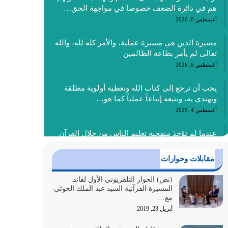
هم في دائرة الضعف خصوصا في مواجهة الحق…
أغسطس 8, 2026
مسيرة الدين هي مسيرة عملية، والأمر كله لله، والله
تعالى لم يأمر بطاعة الظالمين
أغسطس 6, 2026
يجب أن نرجع إلى كتاب الله ونعطيه أولوية مطلقة
ونهتدي به، ونتبعه إتباعاً عملياً كما هو…
أغسطس 4, 2026
عندما لم تؤخذ منهجية تعليم الناس من خلال القرآن
الكريم حصل ضياع للأمة وضياع للأجيال
أغسطس 3, 2026
مقابلات وحوارات
الغاية من الصلاة هو ذكر الله (أقم الصلاة لذكري)
(نص) الحوار التلفزيوني الأول لقائد
المسيرة القرآنية السيد عبد الملك الحوثي
إضافة إلى {وَأَعِدُّوا لَهُمْ مَا…
مع…
أغسطس 2, 2026
أبريل 23, 2019
السبب الرئيسي لشقاء الأمة الابتعاد عن كتاب الله