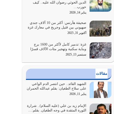
الدين الحوثي رضوان الله عليه.. كيف
على أصله وأعرض نفسك، وأعرض ما لديك على…
حورب…
يوليو 27, 2026
يناير 14, 2026
عندما يكون عدوك هو عدو الله معناه أن تكون نقاط
صحيفة هآرتس: أكثر من 10 آلاف جندي
الضعف فيه كثيرة وسينصرك الله عليه إذا…
صهيوني بين قتيل وجريح في معارك غزة
يوليو 26, 2026
أكتوبر 31, 2025
أراد الله لهذه الأمة ان تكون خير امة أخرجت للناس
غزة: تدمير كامل لأكثر من 1600 برج
بالنهوض بالأمر بالمعروف والنهي عن…
وبناية سكنية وتهجير مئات الآلاف قسرًا
يوليو 25, 2026
سبتمبر 13, 2025
الدين الذي شرعه الله لا يجوز أن يخضع لآرائنا وأهوائنا
واجتهاداتنا لأننا سنختلف ونتفرق
مقالات
يوليو 24, 2026
الشهيد القائد.. حين انتصر الدم الواعي
أي أمة تتفرق في الدين وتتفرق في كيانها معناه أنها
على سلاح الطغيان: بقلم عبدالله الحمران
أصبحت أمة عاجزة عن النهوض…
يناير 11, 2026
يوليو 23, 2026
الإمام زيد بن علي (عليه السلام).. شرارة
الثورة المتقدة في وجه الطغيان. بقلم:…
يجب أن نعود جميعاً الى القرآن وعندنا أخطاء جميعاً