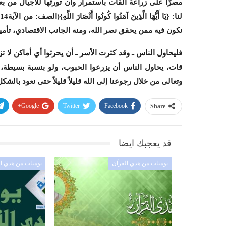
مصرًّا على زراعة القات باستمرار وأن تورثها للأجيال من 
لنا: {يَا أَيُّهَا الَّذِينَ آمَنُوا كُونُوا أَنْصَارَ اللَّهِ}
(الصف: من الآية14)
نكون فيه ممن يحقق نصر الله، ومنه الجانب الاقتصادي، تأمين
فليحاول الناس ـ وقد كثرت الأسر ـ أن يحرثوا أي أماكن لا 
قات، يحاول الناس أن يزرعوا الحبوب، ولو بنسبة بسيطة، ون
وتعالى من خلال رجوعنا إلى الله قليلاً قليلاً حتى نعود بالشك
Google+
Twitter
Facebook
Share
قد يعجبك ايضا
يوميات من هدي القرآن
يوميات من هدي ا