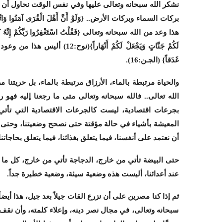
نشكر الله سبحانه وتعالى عليها وفي نفس الوقت نحاول أن نه
بركات السماء وبركات الأرض.. {وَلَوْ أَنَّ أَهْلَ الْقُرَى آمَنُوا وَاتَّقَوْا ل
هذا وعد من الله سبحانه وتعالى {فَقُلْتُ اسْتَغْفِرُوا رَبَّكُمْ إِنَّهُ كَانَ غَفَّ
لَكُمْ جَنَّاتٍ وَيَجْعَلْ لَكُمْ أَنْهَاراً}
(نوح:12)
أليس هذا من وعود الله سبح
غَدَقاً}
(الجـن:16)
.
والحياة مرتبطة بالماء، الأرزاق مرتبطة بالماء، بل حريتنا مر
الله تعالى.. فالله سبحانه وتعالى متى ما رجعنا إليه فهو
بجرعات اقتصادية، ليست كالجرعات الاقتصادية التي تأتي 
المعيشة بأشياء في حالة مؤقتة حتى نصحح وضعيتنا، وحتى يمك
أن نعتمد على أنفسنا، فيما يتعلق بغذائنا، فيما يتعلق بحاجاتنا
حتى البيضة تأتي من خارج، الدجاجة تأتي من خارج، كل ما ب
عند أعدائنا، أليست هذه وضعية سيئة، وضعية خطيرة جداً.
ثم إذا كنا مصرين على أن نزرع القات جيلاً بعد جيل، هذا أي
سبحانه وتعالى، في مجال نصر دينه، وإعلاء كلمته، وأن نقف 