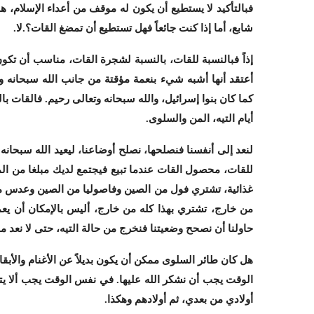
فبالتأكيد لا يستطيع أن يكون له موقف من أعداء الإسلام، هذ
شابع، أما إذا كنت جائعاً فهل تستطيع أن تمضغ القات؟.لا.
إذاً فبالنسبة للقات، بالنسبة لشجرة القات، مناسب أن تكو
أعتقد أنها أشبه شيء بنعمة مؤقتة من جانب الله سبحانه وتع
كما كان بنوا إسرائيل، والله سبحانه وتعالى رحيم. فالقات ب
أيام التيه، المن والسلوى.
لنعد إلى أنفسنا فنصلحها، نصلح أوضاعنا، ليعيد الله سبحانه 
للقات، محصول القات عندما تبيع فيجتمع لديك مبلغا من الم
غذائية، تشتري فول من الصين وفاصوليا من الصين وعدس م
من خارج، تشتري بهذا كله من خارج، أليس بالإمكان أن يعم
حاولنا أن نصحح وضعيتنا فنخرج من حالة التيه، حتى لا نعد م
هل كان طائر السلوى ممكن أن يكون بديلاً عن الأغنام والأبق
الوقت يجب أن نشكر الله عليها. في نفس الوقت يجب ألا يترس
أولادي من بعدي، ثم أولادهم وهكذا.