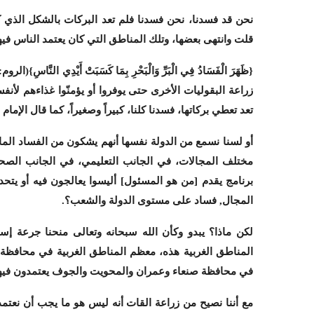
نحن قد فسدنا، نحن فسدنا فلم تعد البركات بالشكل الذي كنا
قلت وانتهى بعضها، وتلك المناطق التي كان يعتمد الناس فيها ع
{ظَهَرَ الْفَسَادُ فِي الْبَرِّ وَالْبَحْرِ بِمَا كَسَبَتْ أَيْدِي النَّاسِ}
(الروم: م
زراعة البقوليات الأخرى حتى يوفروا أو يؤمنّوا غذاءهم لأنفس
تعد تعطي بركاتها، فسدنا كلنا، كبيراً وصغيراً، كما قال الإمام
أو لسنا نسمع من الدولة نفسها أنهم يشكون من الفساد الما
مختلف المجالات، في الجانب التعليمي، في الجانب الص
برنامج يقدم [من هو المسئول] أليسوا يعالجون فيه أو يتح
المجال, فساد على مستوى الدولة والشعب؟.
لكن ماذا؟ يبدو وكأن الله سبحانه وتعالى منحنا جرعة إ
المناطق الغربية هذه، معظم المناطق الغربية في محافظة 
في محافظة صنعاء وعمران والمحويت والجوف يعتمدون فيها
مع أننا نصيح من زراعة القات أنه ليس هو ما يجب أن نعتمد