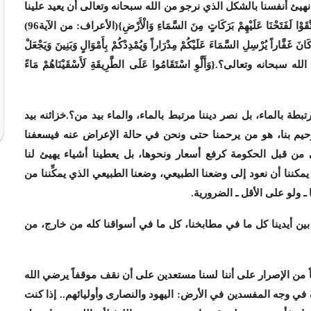
يئ أنفسنا بالشكل الذي نرجو من الله سبحانه وتعالى أن يعيد علينا
َفَتَحْنَا عَلَيْهِمْ بَرَكَاتٍ مِنَ السَّمَاءِ وَالْأَرْضِ}
(الأعراف: من الآية96)
اراً يُرْسِلِ السَّمَاءَ عَلَيْكُمْ مِدْرَاراً وَيُمْدِدْكُمْ بِأَمْوَالٍ وَبَنِينَ وَيَجْعَلْ
انه وتعالى؟.{وَأَلَّوِ اسْتَقَامُوا عَلَى الطَّرِيقَةِ لَأَسْقَيْنَاهُمْ مَاءً
تبطة بالماء، بل نصر ديننا مرتبط بالماء، والماء بيد من؟.خزائنه بيد
 رحيم بنا، هو من يرحمنا حتى ونحن في حالة الإعراض عنه فيسعفنا
من قبل الحكومة كرفع أسعار ونحوها، بل يعطينا أشياء يهيئ لنا
ننا أن نعود إلى وضعنا الطبيعي، وضعنا الطبيعي الذي يمكِّننا من
 ـ ولو على الأقل ـ الضرورية.
ين أيدينا كل ما في مطابخنا، كل ما في أسواقنا كله من خارج، من
ضاً من الإصرار على أننا لسنا مستعدين على أن نقف موقفاً يرضي الله
في وجه المفسدين في الأرض: اليهود والنصارى وأوليائهم.. إذا كنت