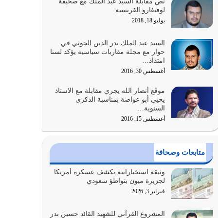
نص مقابلة السيد عبد الملك مع صحيفة
والتعدي لحدود الله بالإضافات للدين
لوفيغارو الفرنسية.
أغسطس 1, 2026
يوليو 18, 2018
أبرز أسباب الشقاء هو الإعراض عن ذكر الله وعن هدى
السيد عبد الملك بدر الدين الحوثي في
الله المتمثل في القرآن الكريم
حوار مع مجلة مقاربات سياسية يؤكد لسنا
امتداد…
يوليو 31, 2026
أغسطس 30, 2016
أولياء الشيطان كلما كانوا أكثر ولاءً وطاعة للشيطان
موقع أنصار الله يجري مقابلة مع الاستاذ
كلما كانوا أكثر ضعفاً
يحيى أبو عواضة بمناسبة الذكرى
يوليو 30, 2026
السنوية…
أغسطس 15, 2016
وعد الله تعالى من يُقتل في سبيله بالحياة الأبدية
والرزق والاستبشار والنجاة والخلود في…
يوليو 29, 2026
متابعات وصحافة
القرآن الكريم هو أهم مصدر لمعرفة رسول الله معرفة
وثيقة استخباراتية تكشف عسكرة أمريكا
سيرته معرفة شخصيته معرفة عظمته
لجزيرة ميون بتواطؤ سعودي
يوليو 28, 2026
فبراير 3, 2026
هل نحن من الصالحين؟ قيِّم نفسك هنا اترك القرآن
المشروع القرآني للشهيد القائد حسين بدر