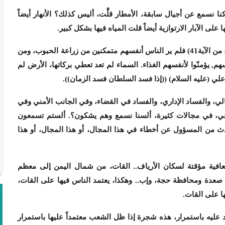
 نسمع عن أجيال سابقة، الأمطار قلَّت، أليس كذلك؟ الأنهار أيضاً
لى الآبار الارتوازية أيضاً قلت المياه فيها بشكل كبير.
ن الآية41)
فلم ير الناس أنفسهم متمكنين من زراعة الحبوب، ومن
هم, يؤمنّوا لأنفسهم الغذاء. السماء لم تعد تعطي بركاتها، الأرض لم
 علي (عليه السلام)
((
إذا فسد السلطان فسد الزمان
))
.
لي، والفساد الإداري، والفساد في القضاء، وفي الجانب الأمني وفي
حي، في مجالات كثيرة، ألسنا نسمع وهم يشكون؟. ألستم تسمعون
دث من المسؤول عن أخطاء في هذا المجال، أو هذا المجال، أو هذا
سعافية مؤقتة لسكان الأرياف.. القات، من شمال اليمن إلى معظم
صعدة ومحافظة حجة، وإب.. وهكذا، يعتمد الناس فيها على القات،
 على القات.
 عليه باستمرار، هذه شجرة إذا ظل الشعب معتمداً عليها باستمرار