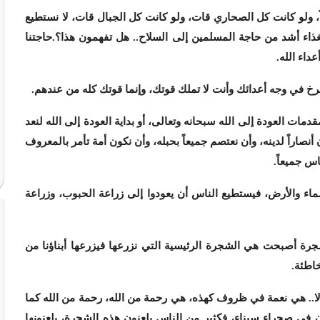
اً، ولو كانت كل الصحاري قات، ولو كانت كل الجبال قات، لا نستطيع
لغذاء أشد من حاجة المسلمين إلى السلاح.. هل تفهمون هذا؟.حاجتنا
داء الله.
خ في وجه أعدائك وأنت لا تملك قوتك، وإنما قوتك كله من عندهم.
ت العودة إلى الله سبحانه وتعالى، أو بداية العودة إلى الله لنعد
أنصاراً لدينه، وأن نعتصم جميعاً بحبله، وأن نكون أمة تأمر بالمعروف
اس جميعاً.
لسماء والأرض، فيستطيع الناس أن يعودوا إلى زراعة الحبوب، وزراعة
شجرة أصبحت هي الشجرة الرئيسية التي نزرعها فيزرعها أبناؤنا من
خاطئة.
 لا.. هي نعمة في ظروف كهذه، هي رحمة من الله، رحمة من الله كما
ن في صحراء سيناء، فكثير من الناس يلعنون هذه الشجرة، يلعنونها