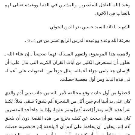
وعيد الله العاجل للمقصرين والمذنبين في الدنيا ووعيده تعالى لهم
بالعذاب في الآخرة.
الشهيد القائد السيد حسين بدر الدين الحوثي.
معرفة الله وعده ووعيده الدرس الرابع عشر من ص 4 ـ 6 .
ولأهمية هذا الموضوع، ولنفهم المسألة فهما صحيحاً ـ إن شاء الله ـ
نحاول أن نستعرض الكثير من آيات القرآن الكريم التي تدل على: أن
الإنسان هنا يلقى جزاء أعماله، ينال جزءاً من العقوبات على أعماله
في هذه الدنيا ومن أول معصية حصلت.
لاحظوا من أول حادث وقع مخالفة لأمر الله من جانب بني آدم والذي
كان على يد أبينا آدم حين أكل من الشجرة ألم يشق؟ شقي فعلاً، لكننا
نقرأ هذه الآية، ونقرأ [قصة آدم] ونمر عليها، وإذا ما جاء أحد المفسرين
كان همه هو أن يبحث عن كيف يخرج من هذه القصة دون أن يلحق
آدم إثم، يحاول أن يحافظ على آدم أن لا يلحقه إثم فمعصيته حصلت