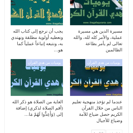
مسيرة الدين هي مسيرة
يجب أن نرجع إلى كتاب الله
عملية، والأمر كله لله، والله
ونعطيه أولوية مطلقة ونهتدي
تعالى لم يأمر بطاعة
به، ونتبعه إتباعاً عملياً كما
الظالمين
هو…
يوميات من هدي القرآن
يوميات من هدي القرآن
عندما لم تؤخذ منهجية تعليم
الغاية من الصلاة هو ذكر الله
الناس من خلال القرآن
(أقم الصلاة لذكري) إضافة
الكريم حصل ضياع للأمة
إلى {وَأَعِدُّوا لَهُمْ مَا…
وضياع للأجيال