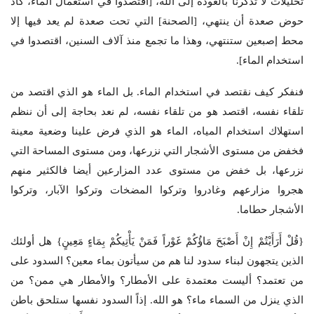
تحليلات لا تذكرنا بالعودة إلى الله، [اقتصدوا في استعمال الماء، كاد
حوض صعدة أن ينتهي، [الصحنة] التي تحت صعدة لم يعد فيها إلا
محط إصبعين ستنتهي، وهذا ما تجمع منذ آلاف السنين، اقتصدوا في
استخدام الماء].
فنفكر كيف نقتصد في استخدام الماء. بل الماء هو الذي اقتصد من
تلقاء نفسه، اقتصد هو من تلقاء نفسه، لم نعد بحاجة إلى أن ننظم
استهلاك استخدام المياه، الماء هو الذي فرض علينا وضعية معينة
فخفض من مستوى الأشجار التي نزرعها، ومن مستوى المساحة التي
نزرعها، بل خفض من مستوى عدد المزارعين أيضا فالكثير منهم
هجروا مزارعهم وغادروا وتركوا المضخات وتركوا الآبار، وتركوا
الأشجار حطاما.
{قُلْ أَرَأَيْتُمْ إِنْ أَصْبَحَ مَاؤُكُمْ غَوْراً فَمَنْ يَأْتِيكُمْ بِمَاءٍ مَعِينٍ} هل أولئك
الذين يتجهون لبناء سدود لنا هم من سيأتون بماء معين؟ السدود على
من تعتمد؟ أليست معتمدة على الأمطار؟ والأمطار هي ممن؟ من
الذي ينزل من السماء ماء؟ هو الله. إذاً السدود نفسها ستلحق باطن