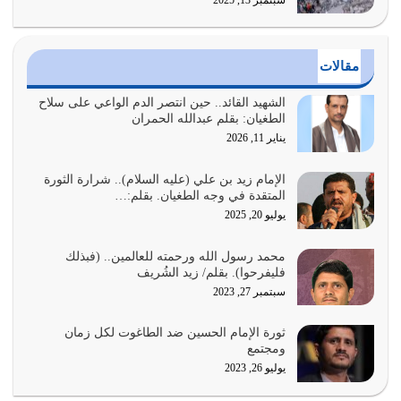
الدين الذي شرعه الله لا يجوز أن يخضع لآرائنا وأهوائنا
واجتهاداتنا لأننا سنختلف ونتفرق
يوليو 24, 2026
مقالات
أي أمة تتفرق في الدين وتتفرق في كيانها معناه أنها أصبحت
أمة عاجزة عن النهوض…
الشهيد القائد.. حين انتصر الدم الواعي على سلاح
الطغيان: بقلم عبدالله الحمران
يوليو 23, 2026
يناير 11, 2026
يجب أن نعود جميعاً الى القرآن وعندنا أخطاء جميعاً لنعتصم
بحبل الله جميعاً وليس كل…
الإمام زيد بن علي (عليه السلام).. شرارة الثورة
المتقدة في وجه الطغيان. بقلم:…
يوليو 22, 2026
يوليو 20, 2025
المُلك كله لله تعالى يؤتيه من يشاء وينزعه ممن يشاء ويعز من
محمد رسول الله ورحمته للعالمين.. (فبذلك
يشاء ويذل من يشاء
فليفرحوا). بقلم/ زيد الشُريف
يوليو 21, 2026
سبتمبر 27, 2023
{إِنَّ الدِّينَ عِنْدَ اللَّهِ الْإسْلامُ} الدين الذي شرعه الله للناس في
ثورة الإمام الحسين ضد الطاغوت لكل زمان
كل زمان…
ومجتمع
يوليو 19, 2026
يوليو 26, 2023
الوظيفة عبارة عن مسؤولية يجب النهوض بها كما ينبغي لكي