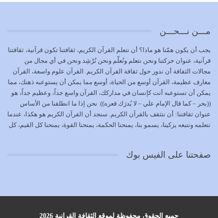
تتحقق الحقوق للجميع
يوليو 18, 2026
مـــن نـــحـــن
بعض صفات المتقين {الصَّابِرِينَ وَالصَّادِقِينَ وَالْقَانِتِينَ
يجب أن يكون همّنا هو ماذا؟ أن نتعلم القرآن الكريم، ثقافتنا تكون قرآنية، ثقافتنا
وَالْمُنْفِقِينَ…
قرآنية، عنوان حركتنا ونحن نتعلم ونُعلّم ونحن نُرْشِد ونحن في أي مجال من
يوليو 17, 2026
مجالات الثقافة أن ندور حول ثقافة القرآن الكريم. القرآن علوم واسعة، القرآن
معارف عظيمة، القرآن أوسع من الحياة، أوسع مما يمكن أن يستوعبه ذهنك، مما
الاعتصام بحبل الله أمر إلهي للمؤمنين وهو بمثابة سبب بينهم
يمكن أن تستوعبه أنت كإنسان في مداركك، القرآن واسع جداً، وعظيم جداً، هو
وبين الله يترتب عليه النصر…
((بحر – كما قال الإمام علي – لا يُدرَك قعره)). نحن إذا ما انطلقنا من الأساس
يوليو 16, 2026
عنوان ثقافتنا: أن نتثقف بالقرآن الكريم. سنجد أن القرآن الكريم هو هكذا، عندما
نتعلمه ونتبعه يزكينا، يسمو بنا، يمنحنا الحكمة، يمنحنا القوة، يمنحنا كل القيم، كل
إما أن نحاول أن نكون من أولياء الله فيتم على أيدينا ضرب
القيم التي لما ضاعت ضاعت الأمة بضياعها، كما هو حاصل الآن في وضع
أعدائه أو لا نكون فنُضرب من…
المسلمين، وفي وضع العرب بالذات. وشرف عظيم جداً لنا، ونتمنى أن نكون
يوليو 15, 2026
صفحتنا على الفيس بوك
بمستوى أن نثقف الآخرين بالقرآن الكريم، وأن نتثقف بثقافة القرآن الكريم
{ذَلِكَ فَضْلُ اللَّهِ يُؤْتِيهِ مَنْ يَشَاءُ وَاللَّهُ ذُو الْفَضْلِ الْعَظِيمِ} يؤتيه من يشاء، فنحن
نحاول أن نكون ممن يشاء الله أن يُؤتَوا هذا الفضل العظيم. لا تفكر إطلاقاً أن
العلم هو في أن تنتهي من رصّات من الكتب، ربما رصات من الكتب توجد في
نفسك جهلاً وضلالاً، لا تنفع. استعرض الآن المكاتب في الشوارع في المدن تجد
رصات من الكتب، رصّات من الكتب في الحديث في التفسير في الفقه في فنون
جميع الحقوق محفوظة لموقع الثقافة القرانية 2026