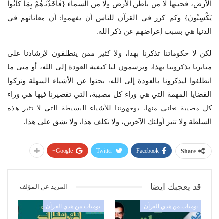
الأرض، فحينها لا من باطن الأرض ولا من السماء {فَأَخَذْنَاهُمْ بِمَا كَانُوا
يَكْسِبُونَ} وكم كرر في القرآن للناس أن يفهموا: أن معاناتهم في
الدنيا هي بسبب إعراضهم عن ذكر الله.
لكن لا حكوماتنا تذكرنا بهذا، ولا كثير ممن ينطلقون لإرشادنا على
منابرنا يذكروننا بهذا، ويرسمون لنا كيفية العودة إلى الله، أو متى ما
انطلقوا ليذكرونا بالعودة إلى الله، بحثوا عن الأشياء السهلة وتركوا
القضايا المهمة التي هي وراء كل مصيبة، التي تقصيرنا فيها هي وراء
كل مصيبة نعاني منها، يوجهوننا للأشياء البسيطة التي لا تثير هذه
السلطة ولا تثير أولئك الآخرين، ولا تكلف هذا، ولا تشق على هذا.
Google+
Twitter
Facebook
Share
قد يعجبك ايضا
المزيد عن المؤلف
يوميات من هدي القرآن
يوميات من هدي القرآن