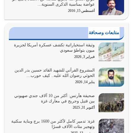
وعد الله تعالى من يُقتل في سبيله بالحياة الأبدية والرزق
عواضة بمناسبة الذكرى السنوية…
والاستبشار والنجاة والخلود في…
أغسطس 15, 2016
يوليو 29, 2026
القرآن الكريم هو أهم مصدر لمعرفة رسول الله معرفة سيرته
متابعات وصحافة
معرفة شخصيته معرفة عظمته
يوليو 28, 2026
وثيقة استخباراتية تكشف عسكرة أمريكا لجزيرة
ميون بتواطؤ سعودي
هل نحن من الصالحين؟ قيِّم نفسك هنا اترك القرآن على أصله
فبراير 3, 2026
وأعرض نفسك، وأعرض ما لديك على…
يوليو 27, 2026
المشروع القرآني للشهيد القائد حسين بدر الدين
الحوثي رضوان الله عليه.. كيف حورب…
عندما يكون عدوك هو عدو الله معناه أن تكون نقاط الضعف
يناير 14, 2026
فيه كثيرة وسينصرك الله عليه إذا…
يوليو 26, 2026
صحيفة هآرتس: أكثر من 10 آلاف جندي صهيوني
بين قتيل وجريح في معارك غزة
أراد الله لهذه الأمة ان تكون خير امة أخرجت للناس بالنهوض
أكتوبر 31, 2025
بالأمر بالمعروف والنهي عن…
يوليو 25, 2026
غزة: تدمير كامل لأكثر من 1600 برج وبناية سكنية
وتهجير مئات الآلاف قسرًا
سبتمبر 13, 2025