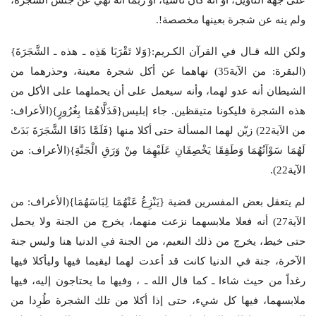
على جهة التأويل، أو أنه كان ناسياً، أو ربما أنه نهي عن جنس الشجرة،
ولم ينه عن شجرة بعينها مخصصة!.
ولكن الله قـال في القرآن الكـريم:{وَلا تَقْرَبَا هَذِه ـ هذه ـ الشَّجَرَةَ}
(البقرة: من الآية35) نهاهما عن أكل شجرة معينة، وحذرهما من
الشيطان أنه عدو لهما، وأنه سيعمل على أن يحملهما على الأكل من
هذه الشجرة فليكونا متيقظين. جاء إبليس{فَدَلَّاهُمَا بِغُرُورٍ}(الأعراف:
من الآية22) زيّن لهما المسألة حتى أكلا منها {فَلَمَّا ذَاقَا الشَّجَرَةَ بَدَتْ
لَهُمَا سَوْآتُهُمَا وَطَفِقَا يَخْصِفَانِ عَلَيْهِمَا مِنْ وَرَقِ الْجَنَّةِ}(الأعراف: من
الآية22).
لم يتعقل بعض المفسرين قضية {يَنْزِعُ عَنْهُمَا لِبَاسَهُمَا}(الأعراف: من
الآية27) أنه فعلا ملابسهما نزعت منهما، يخرج من الجنة ولا يحمل
حتى خيط، يخرج من ذلك النعيم، من الجنة في الدنيا هنا وليس جنة
الآخرة، جنة في الدنيا كانت قد أعدت لهما ليقيما فيها وليأكلا فيها
رغداً من حيث شاءا ـ كما قال الله ـ ، وفيها ما يحتاجون إليه، فيها
ملابسهما، فيها كل شيء، حتى إذا أكلا من تلك الشجرة طُرِدا من