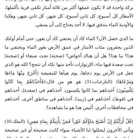
بركة واحدة قد لا يكون عمقها أكثر من ثلاثة أمتار تكفي قرية بأكملها،
الأمطار كل أسبوع، كل ثاني أسبوع، كل شهر، كل ثاني شهر، وهكذا
والأودية الماء يتدفق فيها, لا أحد يحتاج إلى أن يسقي.
ما الذي حصل الآن؟ الماء كاد أن يختفي كاد أن يغور، حتى أمام أولئك
الذين يحفرون مئات الأمتار في عمق الأرض يغور الماء ويختفي ما
هذا؟ ما هذا؟ هل أن هناك أحواض؟ [صحنة] تحت صنعاء أو [صحنة]
تحت صعدة فيها ماء، الإرتوازات تأخذ منها تكاد أن تنجح؟ الله هو الذي
جعل في الأرض يوم دحاها، يوم هيأها للمعيشة {أَخْرَجَ مِنْهَا مَاءَهَا
وَمَرْعَاهَا} (النازعـات:31) هو هو من قال:{فَأَخَذْنَاهُمْ بِمَا كَانُوا
يَكْسِبُونَ} أخذناهم بما كانوا يكسبون، أخذناهم في [صعدة]، أخذناهم
في [فوط]، أخذناهم في [زبيد]، أخذناهم في مناطق أخرى، أخذناهم
في محافظات أخرى، أليس هذا هو ما نشاهده؟.
{قُلْ أَرَأَيْتُمْ إِنْ أَصْبَحَ مَاؤُكُمْ غَوْراً فَمَنْ يَأْتِيكُمْ بِمَاءٍ مَعِينٍ} (الملك:30)
ويأتي الآخرون ليحللوا لنا الأشياء سواء كانت صحيحة أو غير صحيحة