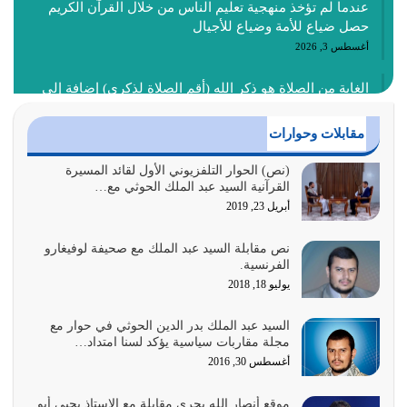
عندما لم تؤخذ منهجية تعليم الناس من خلال القرآن الكريم
حصل ضياع للأمة وضياع للأجيال
أغسطس 3, 2026
الغاية من الصلاة هو ذكر الله (أقم الصلاة لذكري) إضافة إلى
{وَأَعِدُّوا لَهُمْ مَا…
أغسطس 2, 2026
مقابلات وحوارات
السبب الرئيسي لشقاء الأمة الابتعاد عن كتاب الله والتعدي
(نص) الحوار التلفزيوني الأول لقائد المسيرة
القرآنية السيد عبد الملك الحوثي مع…
لحدود الله بالإضافات للدين
أبريل 23, 2019
أغسطس 1, 2026
نص مقابلة السيد عبد الملك مع صحيفة لوفيغارو
أبرز أسباب الشقاء هو الإعراض عن ذكر الله وعن هدى الله
الفرنسية.
المتمثل في القرآن الكريم
يوليو 18, 2018
يوليو 31, 2026
السيد عبد الملك بدر الدين الحوثي في حوار مع
أولياء الشيطان كلما كانوا أكثر ولاءً وطاعة للشيطان كلما كانوا
مجلة مقاربات سياسية يؤكد لسنا امتداد…
أكثر ضعفاً
أغسطس 30, 2016
يوليو 30, 2026
موقع أنصار الله يجري مقابلة مع الاستاذ يحيى أبو