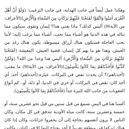
وهكذا عمل أيضاً في جانب الهداية، في جانب الترغيب: {وَلَوْ أَنَّ أَهْلَ
الْقُرَى آمَنُوا وَاتَّقَوْا لَفَتَحْنَا عَلَيْهِمْ بَرَكَاتٍ مِنَ السَّمَاءِ وَالْأَرْضِ}(الأعراف:
من الآية96) أليس كذلك؟ ماذا يعني هذا؟ إيمان وتقوى سيكون مما
نناله في هذه الدنيا هو أشياء مما نحب، أشياء مما نرغب إليه؛ لأننا
نحب العاجلة فستكون هناك أرزاق مبسوطة، يكون هناك رغد من
العيش، وهذا هو ما يهم كل إنسان: قضية العيش، المعيشة {لَفَتَحْنَا
عَلَيْهِمْ بَرَكَاتٍ مِنَ السَّمَاءِ وَالْأَرْضِ} أليس هذا وعدا من الله؟ {وَلَكِنْ
كَذَّبُوا فَأَخَذْنَاهُمْ بِمَا كَانُوا يَكْسِبُونَ}(الأعراف: من الآية96) ما معنى:
{أخذناهم}؟ أن يحدث نقص في البركات. عبارة:{أخذناهم} أخذ, أي
أخذ كان: نقص في البركات، أو خزي في الدنيا، أو ذلة، أو.. كم أنواع
العقوبات من جانب الله كثيرة جداً.{فَأَخَذْنَاهُمْ بِمَا كَانُوا يَكْسِبُونَ}.
ألسنا هنا في اليمن نسمع من قبل سنين من قبل نحو عشرين سنة، أو
خمسة وعشرين سنة، كانت مياه الأودية تتدفق في كل مكان، وكان
الناس لا يرون أنفسهم بحاجة إلى أن يحفروا خزانات، وكان إذا كان
هناك [بركة] في منطقة تقريباً لا أحد يحتاج إليها إلا في النادر، وكانت