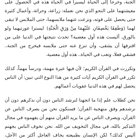
الجنة، وخرجا إلى الحياة ليسيرا في الحياة هذه في الحصول على
معيشتهما على النحو الذي نحن نعمله: زراعة، وحراثة، وأعمال كثيرة
حتى يحصل على قوته، ونزعت عنهما ملابسهما، حتى الملابس لا تبقى
لهما {وَطَفِقَا يَخْصِفَانِ عَلَيْهِمَا مِنْ وَرَقِ الْجَنَّةِ} ليسترا عورتيهما ولو
بالورق. أليست هذه أول معصية؟ تحدث نتيجتها في الدنيا على من
اقترفها أن يشقى، وأن تنزع عنه حتى ملابسه فيخرج من الجنة..
فشقي فعلا، وتعب في الحياة.. هذه أول معصية.
وتكررت في القرآن الكريم؛ لأن فيها عبرة مهمة، ودرساً مهماً، كذلك
تكرر في القرآن الكريم آيات كثيرة من هذا النوع التي تبين: أن الناس
يحصل لهم في هذه الدنيا عقوبات أعمالهم.
نحن كطلاب علم إذا ما اتجهنا لنرشد الناس دون أن نذكرهم دون أن
نرشدهم وفق منهجية القرآن؛ فسنكون نحن من يصرف الناس عن
القرآن، ويصرف الناس عن ما يريد القرآن منهم أن يفهموه في مجال
التذكير بالله، في مجال التخويف من الله. نحن نخوف الناس بجهنم
أليس كذلك؟ لكن الإنسان بطبيعته يخاف العاجل أكثر من الآجل،