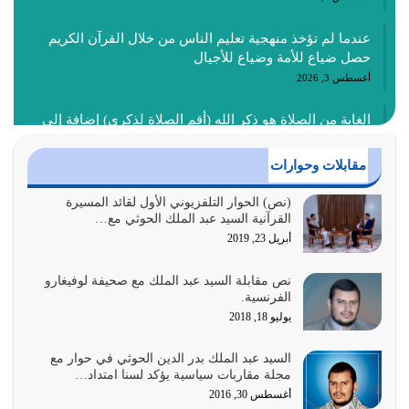
عندما لم تؤخذ منهجية تعليم الناس من خلال القرآن الكريم
حصل ضياع للأمة وضياع للأجيال
أغسطس 3, 2026
الغاية من الصلاة هو ذكر الله (أقم الصلاة لذكري) إضافة إلى
{وَأَعِدُّوا لَهُمْ مَا…
أغسطس 2, 2026
مقابلات وحوارات
السبب الرئيسي لشقاء الأمة الابتعاد عن كتاب الله والتعدي
(نص) الحوار التلفزيوني الأول لقائد المسيرة
القرآنية السيد عبد الملك الحوثي مع…
لحدود الله بالإضافات للدين
أبريل 23, 2019
أغسطس 1, 2026
نص مقابلة السيد عبد الملك مع صحيفة لوفيغارو
أبرز أسباب الشقاء هو الإعراض عن ذكر الله وعن هدى الله
الفرنسية.
المتمثل في القرآن الكريم
يوليو 18, 2018
يوليو 31, 2026
السيد عبد الملك بدر الدين الحوثي في حوار مع
أولياء الشيطان كلما كانوا أكثر ولاءً وطاعة للشيطان كلما كانوا
مجلة مقاربات سياسية يؤكد لسنا امتداد…
أكثر ضعفاً
أغسطس 30, 2016
يوليو 30, 2026