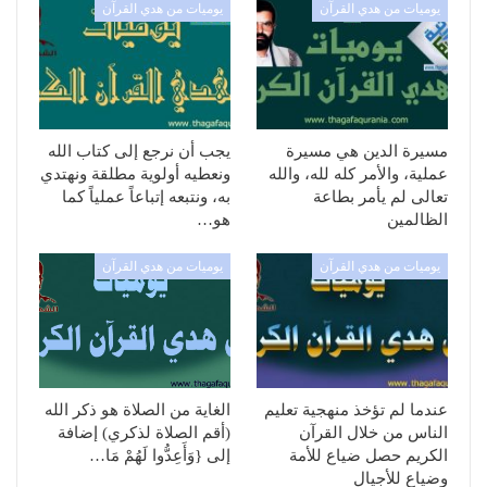
يوميات من هدي القرآن
يوميات من هدي القرآن
مسيرة الدين هي مسيرة
يجب أن نرجع إلى كتاب الله
عملية، والأمر كله لله، والله
ونعطيه أولوية مطلقة ونهتدي
تعالى لم يأمر بطاعة
به، ونتبعه إتباعاً عملياً كما
الظالمين
هو…
يوميات من هدي القرآن
يوميات من هدي القرآن
عندما لم تؤخذ منهجية تعليم
الغاية من الصلاة هو ذكر الله
الناس من خلال القرآن
(أقم الصلاة لذكري) إضافة
الكريم حصل ضياع للأمة
إلى {وَأَعِدُّوا لَهُمْ مَا…
وضياع للأجيال