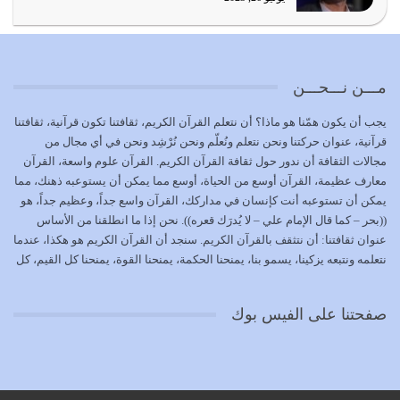
الوظيفة عبارة عن مسؤولية يجب النهوض بها كما ينبغي لكي
تتحقق الحقوق للجميع
يوليو 18, 2026
مـــن نـــحـــن
بعض صفات المتقين {الصَّابِرِينَ وَالصَّادِقِينَ وَالْقَانِتِينَ
يجب أن يكون همّنا هو ماذا؟ أن نتعلم القرآن الكريم، ثقافتنا تكون قرآنية، ثقافتنا
وَالْمُنْفِقِينَ…
قرآنية، عنوان حركتنا ونحن نتعلم ونُعلّم ونحن نُرْشِد ونحن في أي مجال من
يوليو 17, 2026
مجالات الثقافة أن ندور حول ثقافة القرآن الكريم. القرآن علوم واسعة، القرآن
معارف عظيمة، القرآن أوسع من الحياة، أوسع مما يمكن أن يستوعبه ذهنك، مما
الاعتصام بحبل الله أمر إلهي للمؤمنين وهو بمثابة سبب بينهم
يمكن أن تستوعبه أنت كإنسان في مداركك، القرآن واسع جداً، وعظيم جداً، هو
وبين الله يترتب عليه النصر…
((بحر – كما قال الإمام علي – لا يُدرَك قعره)). نحن إذا ما انطلقنا من الأساس
يوليو 16, 2026
عنوان ثقافتنا: أن نتثقف بالقرآن الكريم. سنجد أن القرآن الكريم هو هكذا، عندما
نتعلمه ونتبعه يزكينا، يسمو بنا، يمنحنا الحكمة، يمنحنا القوة، يمنحنا كل القيم، كل
إما أن نحاول أن نكون من أولياء الله فيتم على أيدينا ضرب
القيم التي لما ضاعت ضاعت الأمة بضياعها، كما هو حاصل الآن في وضع
أعدائه أو لا نكون فنُضرب من…
المسلمين، وفي وضع العرب بالذات. وشرف عظيم جداً لنا، ونتمنى أن نكون
يوليو 15, 2026
صفحتنا على الفيس بوك
بمستوى أن نثقف الآخرين بالقرآن الكريم، وأن نتثقف بثقافة القرآن الكريم
{ذَلِكَ فَضْلُ اللَّهِ يُؤْتِيهِ مَنْ يَشَاءُ وَاللَّهُ ذُو الْفَضْلِ الْعَظِيمِ} يؤتيه من يشاء، فنحن
نحاول أن نكون ممن يشاء الله أن يُؤتَوا هذا الفضل العظيم. لا تفكر إطلاقاً أن
العلم هو في أن تنتهي من رصّات من الكتب، ربما رصات من الكتب توجد في
نفسك جهلاً وضلالاً، لا تنفع. استعرض الآن المكاتب في الشوارع في المدن تجد