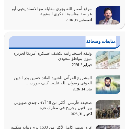
موقع أنصار الله يجري مقابلة مع الاستاذ يحيى أبو
وعد الله تعالى من يُقتل في سبيله بالحياة الأبدية والرزق
عواضة بمناسبة الذكرى السنوية…
والاستبشار والنجاة والخلود في…
أغسطس 15, 2016
يوليو 29, 2026
القرآن الكريم هو أهم مصدر لمعرفة رسول الله معرفة سيرته
متابعات وصحافة
معرفة شخصيته معرفة عظمته
يوليو 28, 2026
وثيقة استخباراتية تكشف عسكرة أمريكا لجزيرة
ميون بتواطؤ سعودي
هل نحن من الصالحين؟ قيِّم نفسك هنا اترك القرآن على أصله
فبراير 3, 2026
وأعرض نفسك، وأعرض ما لديك على…
يوليو 27, 2026
المشروع القرآني للشهيد القائد حسين بدر الدين
الحوثي رضوان الله عليه.. كيف حورب…
عندما يكون عدوك هو عدو الله معناه أن تكون نقاط الضعف
يناير 14, 2026
فيه كثيرة وسينصرك الله عليه إذا…
يوليو 26, 2026
صحيفة هآرتس: أكثر من 10 آلاف جندي صهيوني
بين قتيل وجريح في معارك غزة
أراد الله لهذه الأمة ان تكون خير امة أخرجت للناس بالنهوض
أكتوبر 31, 2025
بالأمر بالمعروف والنهي عن…
يوليو 25, 2026
غزة: تدمير كامل لأكثر من 1600 برج وبناية سكنية