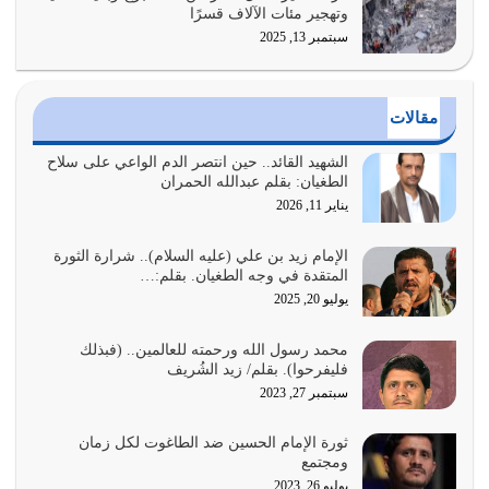
وتهجير مئات الآلاف قسرًا
سبتمبر 13, 2025
الدين الذي شرعه الله لا يجوز أن يخضع لآرائنا وأهوائنا
واجتهاداتنا لأننا سنختلف ونتفرق
يوليو 24, 2026
مقالات
أي أمة تتفرق في الدين وتتفرق في كيانها معناه أنها أصبحت
أمة عاجزة عن النهوض…
الشهيد القائد.. حين انتصر الدم الواعي على سلاح
الطغيان: بقلم عبدالله الحمران
يوليو 23, 2026
يناير 11, 2026
يجب أن نعود جميعاً الى القرآن وعندنا أخطاء جميعاً لنعتصم
بحبل الله جميعاً وليس كل…
الإمام زيد بن علي (عليه السلام).. شرارة الثورة
المتقدة في وجه الطغيان. بقلم:…
يوليو 22, 2026
يوليو 20, 2025
المُلك كله لله تعالى يؤتيه من يشاء وينزعه ممن يشاء ويعز من
محمد رسول الله ورحمته للعالمين.. (فبذلك
يشاء ويذل من يشاء
فليفرحوا). بقلم/ زيد الشُريف
يوليو 21, 2026
سبتمبر 27, 2023
{إِنَّ الدِّينَ عِنْدَ اللَّهِ الْإسْلامُ} الدين الذي شرعه الله للناس في
ثورة الإمام الحسين ضد الطاغوت لكل زمان
كل زمان…
ومجتمع
يوليو 19, 2026
يوليو 26, 2023