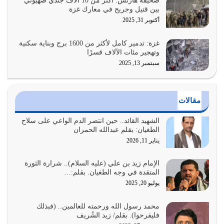
صحيفة هآرتس: أكثر من 10 آلاف جندي صهيوني
بين قتيل وجريح في معارك غزة
أراد الله لهذه الأمة ان تكون خير امة أخرجت للناس بالنهوض
أكتوبر 31, 2025
بالأمر بالمعروف والنهي عن…
يوليو 25, 2026
غزة: تدمير كامل لأكثر من 1600 برج وبناية سكنية
وتهجير مئات الآلاف قسرًا
سبتمبر 13, 2025
الدين الذي شرعه الله لا يجوز أن يخضع لآرائنا وأهوائنا
واجتهاداتنا لأننا سنختلف ونتفرق
يوليو 24, 2026
مقالات
أي أمة تتفرق في الدين وتتفرق في كيانها معناه أنها أصبحت
أمة عاجزة عن النهوض…
الشهيد القائد.. حين انتصر الدم الواعي على سلاح
الطغيان: بقلم عبدالله الحمران
يوليو 23, 2026
يناير 11, 2026
يجب أن نعود جميعاً الى القرآن وعندنا أخطاء جميعاً لنعتصم
بحبل الله جميعاً وليس كل…
الإمام زيد بن علي (عليه السلام).. شرارة الثورة
المتقدة في وجه الطغيان. بقلم:…
يوليو 22, 2026
يوليو 20, 2025
المُلك كله لله تعالى يؤتيه من يشاء وينزعه ممن يشاء ويعز من
محمد رسول الله ورحمته للعالمين.. (فبذلك
يشاء ويذل من يشاء
فليفرحوا). بقلم/ زيد الشُريف
يوليو 21, 2026