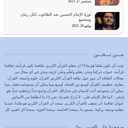
سبتمبر 27, 2023
{إِنَّ الدِّينَ عِنْدَ اللَّهِ الْإسْلامُ} الدين الذي شرعه الله للناس في
ثورة الإمام الحسين ضد الطاغوت لكل زمان
كل زمان…
ومجتمع
يوليو 19, 2026
يوليو 26, 2023
الوظيفة عبارة عن مسؤولية يجب النهوض بها كما ينبغي لكي
تتحقق الحقوق للجميع
يوليو 18, 2026
مـــن نـــحـــن
بعض صفات المتقين {الصَّابِرِينَ وَالصَّادِقِينَ وَالْقَانِتِينَ
يجب أن يكون همّنا هو ماذا؟ أن نتعلم القرآن الكريم، ثقافتنا تكون قرآنية، ثقافتنا
وَالْمُنْفِقِينَ…
قرآنية، عنوان حركتنا ونحن نتعلم ونُعلّم ونحن نُرْشِد ونحن في أي مجال من
يوليو 17, 2026
مجالات الثقافة أن ندور حول ثقافة القرآن الكريم. القرآن علوم واسعة، القرآن
معارف عظيمة، القرآن أوسع من الحياة، أوسع مما يمكن أن يستوعبه ذهنك، مما
الاعتصام بحبل الله أمر إلهي للمؤمنين وهو بمثابة سبب بينهم
يمكن أن تستوعبه أنت كإنسان في مداركك، القرآن واسع جداً، وعظيم جداً، هو
وبين الله يترتب عليه النصر…
((بحر – كما قال الإمام علي – لا يُدرَك قعره)). نحن إذا ما انطلقنا من الأساس
يوليو 16, 2026
عنوان ثقافتنا: أن نتثقف بالقرآن الكريم. سنجد أن القرآن الكريم هو هكذا، عندما
نتعلمه ونتبعه يزكينا، يسمو بنا، يمنحنا الحكمة، يمنحنا القوة، يمنحنا كل القيم، كل
إما أن نحاول أن نكون من أولياء الله فيتم على أيدينا ضرب
القيم التي لما ضاعت ضاعت الأمة بضياعها، كما هو حاصل الآن في وضع
أعدائه أو لا نكون فنُضرب من…
المسلمين، وفي وضع العرب بالذات. وشرف عظيم جداً لنا، ونتمنى أن نكون
يوليو 15, 2026
صفحتنا على الفيس بوك