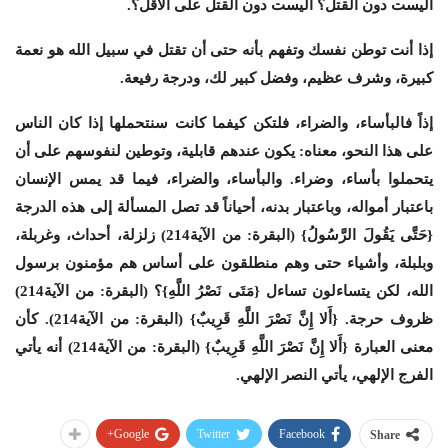
أليست دون القتل؟ أليست دون القتل على الأقل؟.
إذا أنت توطن نفسك وتفهم بأنه حتى أن تقتل في سبيل الله هو نعمة
كبيرة، وشرف عظيم، وفضل كبير لك، ودرجة رفيعة.
إذاً فالبأساء، والضراء، فلتكن كيفما كانت سنتحملها إذا كان الناس
على هذا النحو، معناه: يكون عندهم قابلية، وتوطين لنفوسهم على أن
يتحملوا بأساء، وضراء. والبأساء، والضراء، فيما قد يمس الإنسان
باعتبار أمواله، وباعتبار بدنه، أحياناً قد تصل المسألة إلى هذه الدرجة
{حَتَّى يَقُولَ الرَّسُولُ} (البقرة: من الآية214) زلزلة، أحداث، وغربلة،
وبلبلة، وأشياء حتى وهم منطلقون على أساس هم مؤمنون برسول
الله، لكن يتساءلون تساءل {مَتَى نَصْرُ اللَّهِ}؟ (البقرة: من الآية214)
ظروف حرجة. {أَلا إِنَّ نَصْرَ اللَّهِ قَرِيبٌ} (البقرة: من الآية214). كأن
معنى العبارة {أَلا إِنَّ نَصْرَ اللَّهِ قَرِيبٌ} (البقرة: من الآية214) أنه يأتي
الفرج الإلهي، يأتي النصر الإلهي.
Google+
Twitter
Facebook
Share