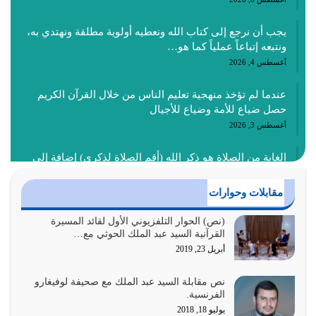
يجب أن نرجع إلى كتاب الله ونعطيه أولوية مطلقة ونهتدي به،
ونتبعه إتباعاً عملياً كما هو…
أغسطس 4, 2026
عندما لم تؤخذ منهجية تعليم الناس من خلال القرآن الكريم
حصل ضياع للأمة وضياع للأجيال
أغسطس 3, 2026
الغاية من الصلاة هو ذكر الله (أقم الصلاة لذكري) إضافة إلى
{وَأَعِدُّوا لَهُمْ مَا…
أغسطس 2, 2026
مقابلات وحوارات
السبب الرئيسي لشقاء الأمة الابتعاد عن كتاب الله والتعدي
(نص) الحوار التلفزيوني الأول لقائد المسيرة
القرآنية السيد عبد الملك الحوثي مع…
لحدود الله بالإضافات للدين
أبريل 23, 2019
أغسطس 1, 2026
نص مقابلة السيد عبد الملك مع صحيفة لوفيغارو
أبرز أسباب الشقاء هو الإعراض عن ذكر الله وعن هدى الله
الفرنسية.
المتمثل في القرآن الكريم
يوليو 18, 2018
يوليو 31, 2026