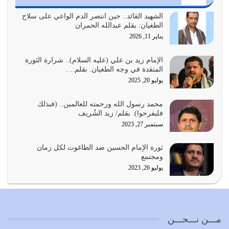
أي أمة تتفرق في الدين وتتفرق في كيانها معناه أنها أصبحت
أمة عاجزة عن النهوض…
الشهيد القائد.. حين انتصر الدم الواعي على سلاح
الطغيان: بقلم عبدالله الحمران
يوليو 23, 2026
يناير 11, 2026
يجب أن نعود جميعاً الى القرآن وعندنا أخطاء جميعاً لنعتصم
بحبل الله جميعاً وليس كل…
الإمام زيد بن علي (عليه السلام).. شرارة الثورة
المتقدة في وجه الطغيان. بقلم:…
يوليو 22, 2026
يوليو 20, 2025
المُلك كله لله تعالى يؤتيه من يشاء وينزعه ممن يشاء ويعز من
محمد رسول الله ورحمته للعالمين.. (فبذلك
يشاء ويذل من يشاء
فليفرحوا). بقلم/ زيد الشُريف
يوليو 21, 2026
سبتمبر 27, 2023
{إِنَّ الدِّينَ عِنْدَ اللَّهِ الْإسْلامُ} الدين الذي شرعه الله للناس في
ثورة الإمام الحسين ضد الطاغوت لكل زمان
كل زمان…
ومجتمع
يوليو 19, 2026
يوليو 26, 2023
الوظيفة عبارة عن مسؤولية يجب النهوض بها كما ينبغي لكي
تتحقق الحقوق للجميع
يوليو 18, 2026
مـــن نـــحـــن