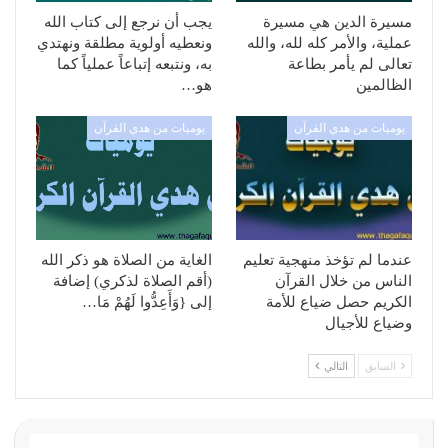
مسيرة الدين هي مسيرة
يجب أن نرجع إلى كتاب الله
عملية، والأمر كله لله، والله
ونعطيه أولوية مطلقة ونهتدي
تعالى لم يأمر بطاعة
به، ونتبعه إتباعاً عملياً كما
الظالمين
هو…
يوميات من هدي القرآن
يوميات من هدي القرآن
عندما لم تؤخذ منهجية تعليم
الغاية من الصلاة هو ذكر الله
الناس من خلال القرآن
(أقم الصلاة لذكري) إضافة
الكريم حصل ضياع للأمة
إلى {وَأَعِدُّوا لَهُمْ مَا…
وضياع للأجيال
السابق
التالي