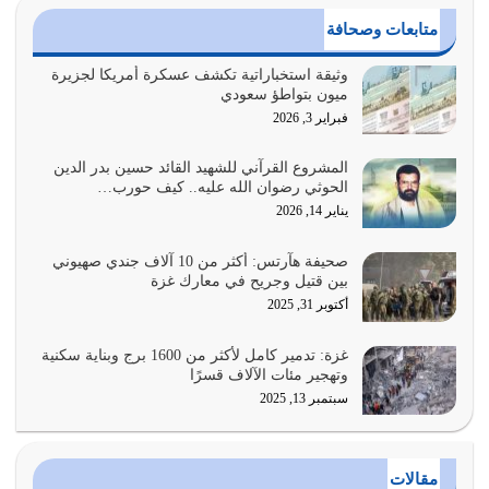
القرآن الكريم هو أهم مصدر لمعرفة رسول الله معرفة سيرته
متابعات وصحافة
معرفة شخصيته معرفة عظمته
يوليو 28, 2026
وثيقة استخباراتية تكشف عسكرة أمريكا لجزيرة
ميون بتواطؤ سعودي
هل نحن من الصالحين؟ قيِّم نفسك هنا اترك القرآن على أصله
فبراير 3, 2026
وأعرض نفسك، وأعرض ما لديك على…
يوليو 27, 2026
المشروع القرآني للشهيد القائد حسين بدر الدين
الحوثي رضوان الله عليه.. كيف حورب…
عندما يكون عدوك هو عدو الله معناه أن تكون نقاط الضعف
يناير 14, 2026
فيه كثيرة وسينصرك الله عليه إذا…
يوليو 26, 2026
صحيفة هآرتس: أكثر من 10 آلاف جندي صهيوني
بين قتيل وجريح في معارك غزة
أراد الله لهذه الأمة ان تكون خير امة أخرجت للناس بالنهوض
أكتوبر 31, 2025
بالأمر بالمعروف والنهي عن…
يوليو 25, 2026
غزة: تدمير كامل لأكثر من 1600 برج وبناية سكنية
وتهجير مئات الآلاف قسرًا
سبتمبر 13, 2025
الدين الذي شرعه الله لا يجوز أن يخضع لآرائنا وأهوائنا
واجتهاداتنا لأننا سنختلف ونتفرق
يوليو 24, 2026
مقالات