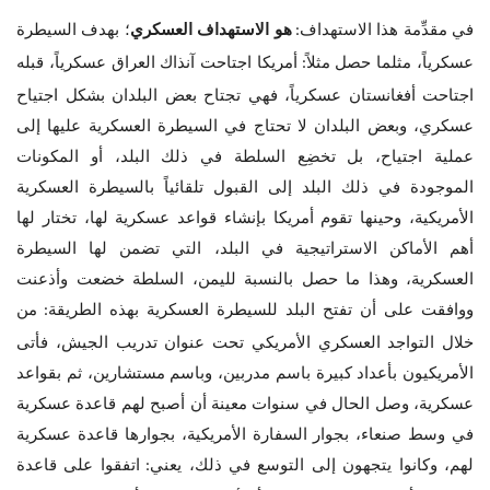
في مقدِّمة هذا الاستهداف
هو الاستهداف العسكري
؛ بهدف السيطرة
:
عسكرياً، مثلما حصل مثلاً
أمريكا اجتاحت آنذاك العراق عسكرياً، قبله
:
اجتاحت أفغانستان عسكرياً، فهي تجتاح بعض البلدان بشكل اجتياح
عسكري، وبعض البلدان لا تحتاج في السيطرة العسكرية عليها إلى
عملية اجتياح، بل تخضِع السلطة في ذلك البلد، أو المكونات
الموجودة في ذلك البلد إلى القبول تلقائياً بالسيطرة العسكرية
الأمريكية، وحينها تقوم أمريكا بإنشاء قواعد عسكرية لها، تختار لها
أهم الأماكن الاستراتيجية في البلد، التي تضمن لها السيطرة
العسكرية، وهذا ما حصل بالنسبة لليمن، السلطة خضعت وأذعنت
ووافقت على أن تفتح البلد للسيطرة العسكرية بهذه الطريقة
من
:
خلال التواجد العسكري الأمريكي تحت عنوان تدريب الجيش، فأتى
الأمريكيون بأعداد كبيرة باسم مدربين، وباسم مستشارين، ثم بقواعد
عسكرية، وصل الحال في سنوات معينة أن أصبح لهم قاعدة عسكرية
في وسط صنعاء، بجوار السفارة الأمريكية، بجوارها قاعدة عسكرية
لهم، وكانوا يتجهون إلى التوسع في ذلك، يعني
اتفقوا على قاعدة
: