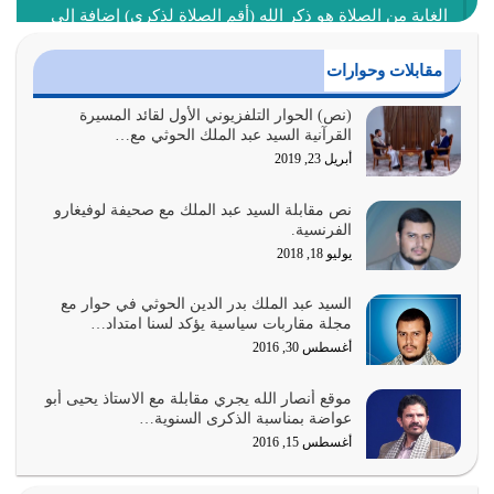
الغاية من الصلاة هو ذكر الله (أقم الصلاة لذكري) إضافة إلى
{وَأَعِدُّوا لَهُمْ مَا…
أغسطس 2, 2026
مقابلات وحوارات
السبب الرئيسي لشقاء الأمة الابتعاد عن كتاب الله والتعدي
(نص) الحوار التلفزيوني الأول لقائد المسيرة
القرآنية السيد عبد الملك الحوثي مع…
لحدود الله بالإضافات للدين
أبريل 23, 2019
أغسطس 1, 2026
نص مقابلة السيد عبد الملك مع صحيفة لوفيغارو
أبرز أسباب الشقاء هو الإعراض عن ذكر الله وعن هدى الله
الفرنسية.
المتمثل في القرآن الكريم
يوليو 18, 2018
يوليو 31, 2026
السيد عبد الملك بدر الدين الحوثي في حوار مع
أولياء الشيطان كلما كانوا أكثر ولاءً وطاعة للشيطان كلما كانوا
مجلة مقاربات سياسية يؤكد لسنا امتداد…
أكثر ضعفاً
أغسطس 30, 2016
يوليو 30, 2026
موقع أنصار الله يجري مقابلة مع الاستاذ يحيى أبو
وعد الله تعالى من يُقتل في سبيله بالحياة الأبدية والرزق
عواضة بمناسبة الذكرى السنوية…
والاستبشار والنجاة والخلود في…
أغسطس 15, 2016
يوليو 29, 2026