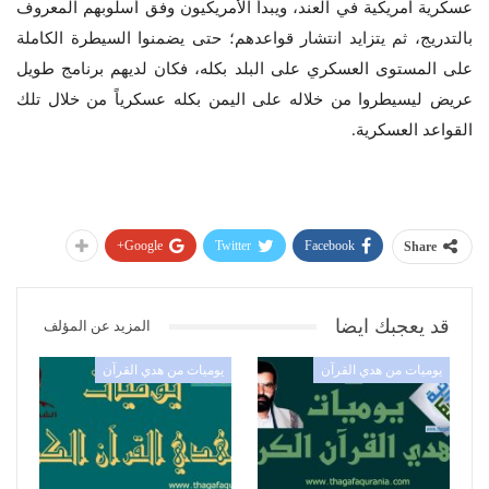
عسكرية أمريكية في العند، ويبدأ الأمريكيون وفق أسلوبهم المعروف
بالتدريج، ثم يتزايد انتشار قواعدهم؛ حتى يضمنوا السيطرة الكاملة
على المستوى العسكري على البلد بكله، فكان لديهم برنامج طويل
عريض ليسيطروا من خلاله على اليمن بكله عسكرياً من خلال تلك
القواعد العسكرية
.
Google+
Twitter
Facebook
Share
قد يعجبك ايضا
المزيد عن المؤلف
يوميات من هدي القرآن
يوميات من هدي القرآن