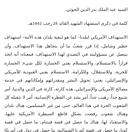
السيد عبد الملك بدر الدين الحوثي
.
كلمة في ذكرى استشهاد الشهيد القائد
رجب
هـ
.
1442
26
الاستهداف الأمريكي لبلدنا
كما هو لبقية بلدان هذه الأمة
استهداف
–
–
خطير وشامل، إذا قرر شعبٌ ما أن يتجاهل هذا الاستهداف، وأن
يتنصل عن مسؤوليته في التصدي لهذا الاستهداف، فمعناه
أنه اتخذ
:
قراراً بالاستسلام، والاستسلام يعني الخسارة لكل شيء
الخسارة
:
للحرية، وللاستقلال، وللكرامة، الاستسلام يعني العبودية للأمريكي
والإسرائيلي، يعني
تحويل البشر ومقدراتهم وإمكاناتهم في خدمة
:
مصالح الأمريكي والإسرائيلي، هذه كارثة، كارثة في الدين والدنيا، أمر
شنيع جداً، رهيب جداً، أمر يشذ عن الفطرة الإنسانية، أمر لا تتقبله كل
الشعوب الحرة في هذا العالم، حتى من غير المسلمين، هناك بلدان
وهناك شعوب رفضت بشكلٍ قاطع السيطرة الأمريكية عليها،
والاستعباد لها، هناك ما حصل في قصة فيتنام، ما حصل في قصة
كوبا، ما حصل في قصة كوريا الشمالية، ما حصل في دول في أمريكا