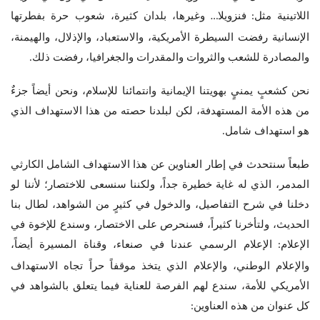
اللاتينية مثل
فنزويلا
وغيرها، بلدان كثيرة، شعوب حرة بفطرتها
…
:
الإنسانية رفضت السيطرة الأمريكية، والاستعباد، والإذلال، والهيمنة،
والمصادرة للشعب والثروات والمقدرات والجغرافيا، رفضت ذلك
.
نحن كشعبٍ يمنيٍ بهويتنا الإيمانية وانتمائنا للإسلام، ونحن أيضاً جزءٌ
من هذه الأمة المستهدفة، لكن لبلدنا حصته من هذا الاستهداف الذي
هو استهداف شامل
.
طبعاً سنتحدث في إطار العناوين عن هذا الاستهداف الشامل الكارثي
المدمر، الذي له غاية خطيرة جداً، ولكننا سنسعى للاختصار؛ لأننا لو
دخلنا في شرح التفاصيل، والدخول في كثيرٍ من الشواهد، لطال بنا
الحديث، ولتأخرنا كثيراً، فسنحرص على الاختصار، وسندع للإخوة في
الإعلام
الإعلام الرسمي عندنا في صنعاء، وقناة المسيرة أيضاً،
:
والإعلام الوطني، والإعلام الذي يتخذ موقفاً حراً تجاه الاستهداف
الأمريكي للأمة، سندع لهم الفرصة للعناية فيما يتعلق بالشواهد في
كل عنوان من هذه العناوين
: