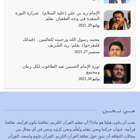
يجب أن نعود جميعاً الى القرآن وعندنا أخطاء جميعاً لنعتصم
بحبل الله جميعاً وليس كل…
الإمام زيد بن علي (عليه السلام).. شرارة الثورة
المتقدة في وجه الطغيان. بقلم:…
يوليو 22, 2026
يوليو 20, 2025
المُلك كله لله تعالى يؤتيه من يشاء وينزعه ممن يشاء ويعز من
محمد رسول الله ورحمته للعالمين.. (فبذلك
يشاء ويذل من يشاء
فليفرحوا). بقلم/ زيد الشُريف
يوليو 21, 2026
سبتمبر 27, 2023
{إِنَّ الدِّينَ عِنْدَ اللَّهِ الْإسْلامُ} الدين الذي شرعه الله للناس في
ثورة الإمام الحسين ضد الطاغوت لكل زمان
كل زمان…
ومجتمع
يوليو 19, 2026
يوليو 26, 2023
الوظيفة عبارة عن مسؤولية يجب النهوض بها كما ينبغي لكي
تتحقق الحقوق للجميع
يوليو 18, 2026
مـــن نـــحـــن
بعض صفات المتقين {الصَّابِرِينَ وَالصَّادِقِينَ وَالْقَانِتِينَ
يجب أن يكون همّنا هو ماذا؟ أن نتعلم القرآن الكريم، ثقافتنا تكون قرآنية، ثقافتنا
وَالْمُنْفِقِينَ…
قرآنية، عنوان حركتنا ونحن نتعلم ونُعلّم ونحن نُرْشِد ونحن في أي مجال من
يوليو 17, 2026
مجالات الثقافة أن ندور حول ثقافة القرآن الكريم. القرآن علوم واسعة، القرآن