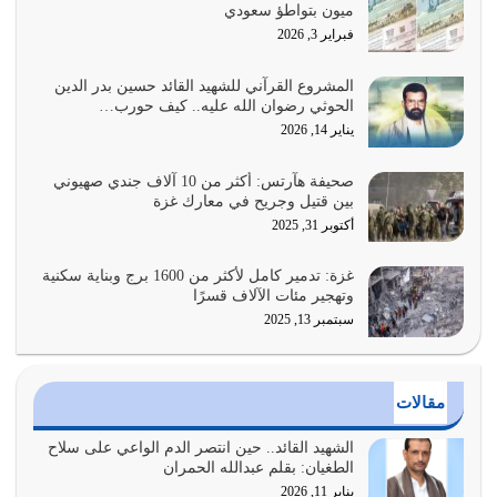
ميون بتواطؤ سعودي
هل نحن من الصالحين؟ قيِّم نفسك هنا اترك القرآن على أصله
فبراير 3, 2026
وأعرض نفسك، وأعرض ما لديك على…
يوليو 27, 2026
المشروع القرآني للشهيد القائد حسين بدر الدين
الحوثي رضوان الله عليه.. كيف حورب…
عندما يكون عدوك هو عدو الله معناه أن تكون نقاط الضعف
يناير 14, 2026
فيه كثيرة وسينصرك الله عليه إذا…
يوليو 26, 2026
صحيفة هآرتس: أكثر من 10 آلاف جندي صهيوني
بين قتيل وجريح في معارك غزة
أراد الله لهذه الأمة ان تكون خير امة أخرجت للناس بالنهوض
أكتوبر 31, 2025
بالأمر بالمعروف والنهي عن…
يوليو 25, 2026
غزة: تدمير كامل لأكثر من 1600 برج وبناية سكنية
وتهجير مئات الآلاف قسرًا
سبتمبر 13, 2025
الدين الذي شرعه الله لا يجوز أن يخضع لآرائنا وأهوائنا
واجتهاداتنا لأننا سنختلف ونتفرق
يوليو 24, 2026
مقالات
أي أمة تتفرق في الدين وتتفرق في كيانها معناه أنها أصبحت
أمة عاجزة عن النهوض…
الشهيد القائد.. حين انتصر الدم الواعي على سلاح
الطغيان: بقلم عبدالله الحمران
يوليو 23, 2026
يناير 11, 2026