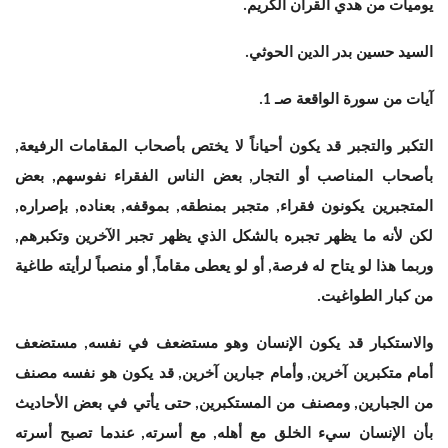
يوميات من هدي القران الكريم
.
السيد حسين بدر الدين الحوثي
.
آيات من سورة الواقعة صـ
1.
التكبر والتجبر قد يكون أحياناً لا يختص بأصحاب المقامات الرفيعة
,
بأصحاب المناصب أو التجار
بعض الناس الفقراء نفوسهم
بعض
,
,
المتجبرين يكونون فقراء
متجبر بمنطقه
بموقفه
بعناده
بإصراره
,
,
,
,
,
لكن لأنه ما يظهر تجبره بالشكل الذي يظهر تجبر الآخرين وتكبرهم
,
وربما هذا لو يتاح له فرصة
أو لو يعطى مقاماً
أو منصباً لرأيته طاغية
,
,
من كبار الطواغيت
.
والاستكبار قد يكون الإنسان وهو مستضعف في نفسه
مستضعف
,
أمام متكبرين آخرين
وأمام جبارين آخرين
قد يكون هو نفسه مصنف
,
,
من الجبارين
ومصنف من المستكبرين
حتى يأتي في بعض الأحاديث
,
,
بأن الإنسان سيء الخلق مع أهله
مع أسرته
عندما تصبح أسرته
,
,