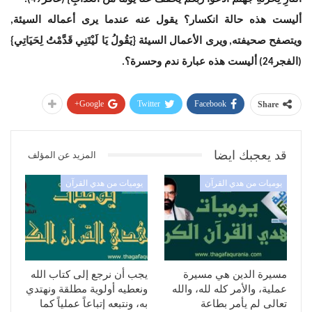
أليست هذه حالة انكسار؟ يقول عنه عندما يرى أعماله السيئة
,
ويتصفح صحيفته
ويرى الأعمال السيئة
يَقُولُ يَا لَيْتَنِي قَدَّمْتُ لِحَيَاتِي
}
{
,
الفجر
أليست هذه عبارة ندم وحسرة؟
.
24)
(
Google+
Twitter
Facebook
Share
قد يعجبك ايضا
المزيد عن المؤلف
يوميات من هدي القرآن
يوميات من هدي القرآن
مسيرة الدين هي مسيرة
يجب أن نرجع إلى كتاب الله
عملية، والأمر كله لله، والله
ونعطيه أولوية مطلقة ونهتدي
تعالى لم يأمر بطاعة
به، ونتبعه إتباعاً عملياً كما