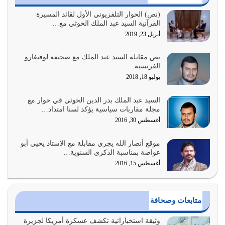
السبب الرئيسي لشقاء الأمة الابتعاد عن كتاب الله والتعدي
(نص) الحوار التلفزيوني الأول لقائد المسيرة
القرآنية السيد عبد الملك الحوثي مع…
لحدود الله بالإضافات للدين
أبريل 23, 2019
أغسطس 1, 2026
نص مقابلة السيد عبد الملك مع صحيفة لوفيغارو
أبرز أسباب الشقاء هو الإعراض عن ذكر الله وعن هدى الله
الفرنسية.
المتمثل في القرآن الكريم
يوليو 18, 2018
يوليو 31, 2026
السيد عبد الملك بدر الدين الحوثي في حوار مع
أولياء الشيطان كلما كانوا أكثر ولاءً وطاعة للشيطان كلما كانوا
مجلة مقاربات سياسية يؤكد لسنا امتداد…
أكثر ضعفاً
أغسطس 30, 2016
يوليو 30, 2026
موقع أنصار الله يجري مقابلة مع الاستاذ يحيى أبو
وعد الله تعالى من يُقتل في سبيله بالحياة الأبدية والرزق
عواضة بمناسبة الذكرى السنوية…
والاستبشار والنجاة والخلود في…
أغسطس 15, 2016
يوليو 29, 2026
القرآن الكريم هو أهم مصدر لمعرفة رسول الله معرفة سيرته
متابعات وصحافة
معرفة شخصيته معرفة عظمته
يوليو 28, 2026
وثيقة استخباراتية تكشف عسكرة أمريكا لجزيرة