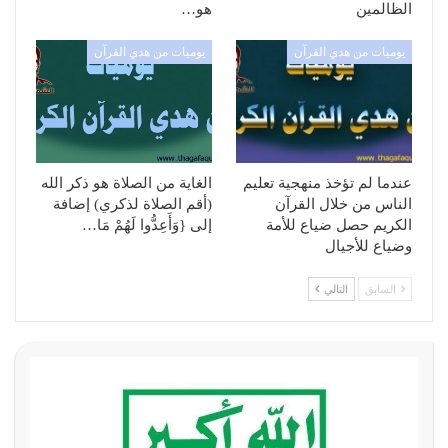
الظالمين
هو…
يوميات من هدي القرآن
يوميات من هدي القرآن
عندما لم تؤخذ منهجية تعليم
الغاية من الصلاة هو ذكر الله
الناس من خلال القرآن
(أقم الصلاة لذكري) إضافة
الكريم حصل ضياع للأمة
إلى {وَأَعِدُّوا لَهُمْ مَا…
وضياع للأجيال
السابق
التالي