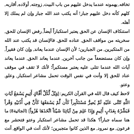
تخافه
يهمونه عندما يدخل عليهم من باب البيت
زوجته
أولاده
أقاربه
,
,
,
,
,
كلهم كأنه دخل عليهم جبار
أنه يكتب عند الله جبار وإن لم يملك إلا
!
أهله
.
استنكاف الإنسان عن الحق يعتبر استكباراً أيضاً
رفض الإنسان للحق
,
,
سخريته من مواقف الحق
عناده للحق
فالإنسان قد يكتب عند الله
.
,
من المتكبرين
من الجبارين؛ لأن الإنسان عندما يعاند
وإن كان فقيراً
,
,
,
وإن كان مستضعفاً من جانب آخرين
عندما يعاند الحق
عندما يعاند
,
,
آيات الله عندما تتلى عليه يعتبر مستكبراً؛ لأنك لا تقف في موقف
عناد للحق إلا وأنت في نفس الوقت تحمل مشاعر استكبار
وعلو
,
,
وعتو
.
لاحظ كيف قال الله في القرآن الكريم
وَيْلٌ لِّكُلِّ أَفَّاكٍ أَثِيمٍ يَسْمَعُ آيَاتِ
: {
اللَّهِ تُتْلَى عَلَيْهِ ثُمَّ يُصِرُّ مُسْتَكْبِراً كَأَن لَّمْ يَسْمَعْهَا كَأَنَّ فِي أُذُنَيْهِ وَقْراً
فَبَشِّرْهُ بِعَذَابٍ أَلِيمٍ وَإِذَا عَلِمَ مِنْ آيَاتِنَا شَيْئاً اتَّخَذَهَا هُزُواً
الجاثية
ما
8)
} (
هنا سماه جباراً؟ هكذا قد تحمل مشاعر استكبار وعتو فتحشر مع
فرعون
مع نمرود
مع الذين كانوا متجبرين؛ لأنك أنت في الواقع
أنت
,
,
,