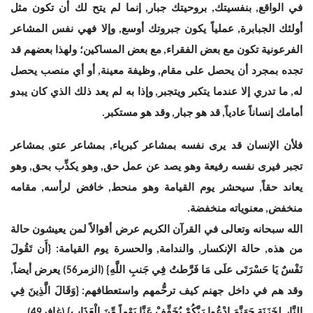
في الواقع
بنفسيتك
بروحيتك جبار
إنما لم يتح لك أن تكون مثل
,
,
,
أولئك الجبابرة
عملياً يكون جبروتك أوسع
وإلا فهي نفس المشاعر
,
,
الفرعونية تكون مع بعض الفقراء
مع بعض المساكين؛ ولهذا بعضهم قد
,
تجده بمجرد أن يحصل على مقام
وظيفة معينة
أو أي منصب يحصل
,
,
له
ما تدري إلا عندما يتكبر ويتجبر
وإذا به لم يعد ذلك الذي كان يبدو
,
,
أمامك إنساناً عادياً
قد هو جبار
وقد هو مستكبر
.
,
,
فلأن الإنسان قد يرى نفسه بمشاعر كبرياء
بمشاعر عتو
بمشاعر
,
,
تجبر فيرى نفسه رفيعة وهو يصد عن عمل حق
وهو يكذِّب بحق
وهو
,
,
يعاند حقاً
سيحشر يوم القيامة وهو منحط
خافض لرأسه
مقامه
,
,
,
منخفض
معنوياته منخفضة
.
,
الله سبحانه وتعالى في القرآن الكريم عرض أقوالاً لمن يعيشون حالة
من هذه
حالة الإنكسار
والندامة
والحسرة يوم القيامة
أَن تَقُولَ
: {
,
,
,
نَفْسٌ يَا حَسْرَتَى علَى مَا فَرَّطتُ فِي جَنبِ اللَّهِ
الزمر
يعرض أيضاً
,
56)
} (
وقد هم في داخل جهنم كيف ترحُّمهم واستعطافهم
وَقَالَ الَّذِينَ فِي
: {
النَّارِ لِخَزَنَةِ جَهَنَّمَ ادْعُوا رَبَّكُمْ يُخَفِّفْ عَنَّا يَوْماً مِّنَ الْعَذَابِ
غافر
49).
} (