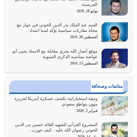
الفرنسية.
المتمثل في القرآن الكريم
يوليو 18, 2018
يوليو 31, 2026
السيد عبد الملك بدر الدين الحوثي في حوار مع
أولياء الشيطان كلما كانوا أكثر ولاءً وطاعة للشيطان كلما كانوا
مجلة مقاربات سياسية يؤكد لسنا امتداد…
أكثر ضعفاً
أغسطس 30, 2016
يوليو 30, 2026
موقع أنصار الله يجري مقابلة مع الاستاذ يحيى أبو
وعد الله تعالى من يُقتل في سبيله بالحياة الأبدية والرزق
عواضة بمناسبة الذكرى السنوية…
والاستبشار والنجاة والخلود في…
أغسطس 15, 2016
يوليو 29, 2026
القرآن الكريم هو أهم مصدر لمعرفة رسول الله معرفة سيرته
متابعات وصحافة
معرفة شخصيته معرفة عظمته
يوليو 28, 2026
وثيقة استخباراتية تكشف عسكرة أمريكا لجزيرة
ميون بتواطؤ سعودي
هل نحن من الصالحين؟ قيِّم نفسك هنا اترك القرآن على أصله
فبراير 3, 2026
وأعرض نفسك، وأعرض ما لديك على…
يوليو 27, 2026
المشروع القرآني للشهيد القائد حسين بدر الدين
الحوثي رضوان الله عليه.. كيف حورب…
عندما يكون عدوك هو عدو الله معناه أن تكون نقاط الضعف
يناير 14, 2026