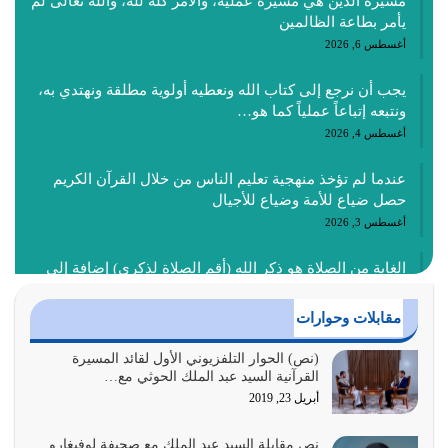
مسيرة الدين هي مسيرة عملية، والأمر كله لله، والله تعالى لم
يأمر بطاعة الظالمين
أغسطس 6, 2026
يجب أن نرجع إلى كتاب الله ونعطيه أولوية مطلقة ونهتدي به،
ونتبعه إتباعاً عملياً كما هو…
أغسطس 4, 2026
عندما لم تؤخذ منهجية تعليم الناس من خلال القرآن الكريم
حصل ضياع للأمة وضياع للأجيال
أغسطس 3, 2026
الغاية من الصلاة هو ذكر الله (أقم الصلاة لذكري) إضافة إلى
{وَأَعِدُّوا لَهُمْ مَا…
أغسطس 2, 2026
مقابلات وحوارات
السبب الرئيسي لشقاء الأمة الابتعاد عن كتاب الله والتعدي
(نص) الحوار التلفزيوني الأول لقائد المسيرة
القرآنية السيد عبد الملك الحوثي مع…
لحدود الله بالإضافات للدين
أبريل 23, 2019
أغسطس 1, 2026
نص مقابلة السيد عبد الملك مع صحيفة لوفيغارو
أبرز أسباب الشقاء هو الإعراض عن ذكر الله وعن هدى الله