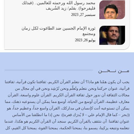
محمد رسول الله ورحمته للعالمين.. (فبذلك
يشاء ويذل من يشاء
فليفرحوا). بقلم/ زيد الشُريف
يوليو 21, 2026
سبتمبر 27, 2023
{إِنَّ الدِّينَ عِنْدَ اللَّهِ الْإسْلامُ} الدين الذي شرعه الله للناس في
ثورة الإمام الحسين ضد الطاغوت لكل زمان
كل زمان…
ومجتمع
يوليو 19, 2026
يوليو 26, 2023
الوظيفة عبارة عن مسؤولية يجب النهوض بها كما ينبغي لكي
تتحقق الحقوق للجميع
يوليو 18, 2026
مـــن نـــحـــن
بعض صفات المتقين {الصَّابِرِينَ وَالصَّادِقِينَ وَالْقَانِتِينَ
يجب أن يكون همّنا هو ماذا؟ أن نتعلم القرآن الكريم، ثقافتنا تكون قرآنية، ثقافتنا
وَالْمُنْفِقِينَ…
قرآنية، عنوان حركتنا ونحن نتعلم ونُعلّم ونحن نُرْشِد ونحن في أي مجال من
يوليو 17, 2026
مجالات الثقافة أن ندور حول ثقافة القرآن الكريم. القرآن علوم واسعة، القرآن
معارف عظيمة، القرآن أوسع من الحياة، أوسع مما يمكن أن يستوعبه ذهنك، مما
الاعتصام بحبل الله أمر إلهي للمؤمنين وهو بمثابة سبب بينهم
يمكن أن تستوعبه أنت كإنسان في مداركك، القرآن واسع جداً، وعظيم جداً، هو
وبين الله يترتب عليه النصر…
((بحر – كما قال الإمام علي – لا يُدرَك قعره)). نحن إذا ما انطلقنا من الأساس
يوليو 16, 2026
عنوان ثقافتنا: أن نتثقف بالقرآن الكريم. سنجد أن القرآن الكريم هو هكذا، عندما
نتعلمه ونتبعه يزكينا، يسمو بنا، يمنحنا الحكمة، يمنحنا القوة، يمنحنا كل القيم، كل
إما أن نحاول أن نكون من أولياء الله فيتم على أيدينا ضرب