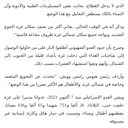
الذي لا يدخل القطاع، بجانب نقص المستلزمات الطبية والأدوية وأن
النساء بالكاد يستطعن التعامل مع هذا الوضع.
وذكر أنه في الوقت الحالي، يعاني أكثر من نصف سكان غزة الجوع
الشديد. ويواجه جميع سكان شمالي غزة ظروف مجاعة قاسية”.
وصرح بأن جنود العدو الصهيوني أطلقوا النار على من حاولوا الوصول
إلى شاحنات الغذاء التي دخلت غزة بأعداد قليلة من الجنوب إلى
الشمال، وأنهم وثقوا استشهاد العشرات بسبب ذلك.
وأردف رئيس هيومن رايتس ووتش: “نتحدث عن التجويع المتعمد
وخاصة في شمالي غزة، والأطفال هم الأكثر تضررا من هذا الوضع”.
ويشن العدو الإسرائيلي منذ 7 أكتوبر 2023، عدوانا مدمرا على غزة
خلفت حتى، الثلاثاء، 26 ألفا و751 شهيدا و65 ألفا و636 مصابا،
معظمهم أطفال ونساء، وتسببت في دمار هائل وكارثة إنسانية غير
مسبوقة.