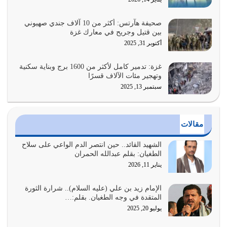
فيه كثيرة وسينصرك الله عليه إذا…
يوليو 26, 2026
صحيفة هآرتس: أكثر من 10 آلاف جندي صهيوني
بين قتيل وجريح في معارك غزة
أراد الله لهذه الأمة ان تكون خير امة أخرجت للناس بالنهوض
أكتوبر 31, 2025
بالأمر بالمعروف والنهي عن…
يوليو 25, 2026
غزة: تدمير كامل لأكثر من 1600 برج وبناية سكنية
وتهجير مئات الآلاف قسرًا
سبتمبر 13, 2025
الدين الذي شرعه الله لا يجوز أن يخضع لآرائنا وأهوائنا
واجتهاداتنا لأننا سنختلف ونتفرق
يوليو 24, 2026
مقالات
أي أمة تتفرق في الدين وتتفرق في كيانها معناه أنها أصبحت
أمة عاجزة عن النهوض…
الشهيد القائد.. حين انتصر الدم الواعي على سلاح
الطغيان: بقلم عبدالله الحمران
يوليو 23, 2026
يناير 11, 2026
يجب أن نعود جميعاً الى القرآن وعندنا أخطاء جميعاً لنعتصم
بحبل الله جميعاً وليس كل…
الإمام زيد بن علي (عليه السلام).. شرارة الثورة
المتقدة في وجه الطغيان. بقلم:…
يوليو 22, 2026
يوليو 20, 2025
المُلك كله لله تعالى يؤتيه من يشاء وينزعه ممن يشاء ويعز من