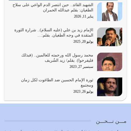
واجتهاداتنا لأننا سنختلف ونتفرق
الشهيد القائد.. حين انتصر الدم الواعي على سلاح
الطغيان: بقلم عبدالله الحمران
يوليو 24, 2026
يناير 11, 2026
أي أمة تتفرق في الدين وتتفرق في كيانها معناه أنها أصبحت
أمة عاجزة عن النهوض…
الإمام زيد بن علي (عليه السلام).. شرارة الثورة
المتقدة في وجه الطغيان. بقلم:…
يوليو 23, 2026
يوليو 20, 2025
يجب أن نعود جميعاً الى القرآن وعندنا أخطاء جميعاً لنعتصم
محمد رسول الله ورحمته للعالمين.. (فبذلك
بحبل الله جميعاً وليس كل…
فليفرحوا). بقلم/ زيد الشُريف
يوليو 22, 2026
سبتمبر 27, 2023
المُلك كله لله تعالى يؤتيه من يشاء وينزعه ممن يشاء ويعز من
ثورة الإمام الحسين ضد الطاغوت لكل زمان
يشاء ويذل من يشاء
ومجتمع
يوليو 21, 2026
يوليو 26, 2023
{إِنَّ الدِّينَ عِنْدَ اللَّهِ الْإسْلامُ} الدين الذي شرعه الله للناس في
كل زمان…
يوليو 19, 2026
مـــن نـــحـــن
الوظيفة عبارة عن مسؤولية يجب النهوض بها كما ينبغي لكي