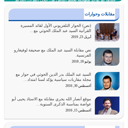
حصل ضياع للأمة وضياع للأجيال
أغسطس 3, 2026
مقابلات وحوارات
الغاية من الصلاة هو ذكر الله (أقم الصلاة لذكري) إضافة إلى
(نص) الحوار التلفزيوني الأول لقائد المسيرة
القرآنية السيد عبد الملك الحوثي مع…
{وَأَعِدُّوا لَهُمْ مَا…
أبريل 23, 2019
أغسطس 2, 2026
نص مقابلة السيد عبد الملك مع صحيفة لوفيغارو
السبب الرئيسي لشقاء الأمة الابتعاد عن كتاب الله والتعدي
الفرنسية.
لحدود الله بالإضافات للدين
يوليو 18, 2018
أغسطس 1, 2026
السيد عبد الملك بدر الدين الحوثي في حوار مع
أبرز أسباب الشقاء هو الإعراض عن ذكر الله وعن هدى الله
مجلة مقاربات سياسية يؤكد لسنا امتداد…
المتمثل في القرآن الكريم
أغسطس 30, 2016
يوليو 31, 2026
موقع أنصار الله يجري مقابلة مع الاستاذ يحيى أبو
أولياء الشيطان كلما كانوا أكثر ولاءً وطاعة للشيطان كلما كانوا
عواضة بمناسبة الذكرى السنوية…
أكثر ضعفاً
أغسطس 15, 2016
يوليو 30, 2026
وعد الله تعالى من يُقتل في سبيله بالحياة الأبدية والرزق