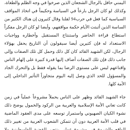
اليمني حافل بالرجال الشجعان الذين صرخوا في وجه الظلم والطغاة،
وكذلك لو كان الرجل بارعاً في السياسة وحكيماً في اتخاذ المواقف
السياسية كما فعل في حرب94 لقلنا وقال كثيرون إن هناك الكثير من
الساسة الذين أثبتت الأيام حكمة مواقفهم، وأيضا لو كان الرجل مفكراً
استطاع قراءة الحاضر واستنتاج المستقبل وأخطاره وواجبات
الاستعداد له فإن كثيرين أيضا سيقولون أن التاريخ يحفل بهؤلاء
الرجال، لكن الشهيد القائد كان كل ذلك وحمل كل تلك الصفات وإلى
جانب ذلك فإن تلك الصفات أضاف إليها قدرة كبيرة على إلهام الناس
واقناعهم ليس على مستوى الرضا بما يقوله فقط بل والتحرك الجاد
والمسؤول للحد الذي وصل إليه اليوم متجاوزاً التأثير الداخلي إلى
الأمة كلها.
جاء الشهيد القائد وظهر على الناس يحملاً مشروعاً عملياً في زمن
كانت تعاني الأمة الإسلامية والعربية من الركود والخمول يوضح ذلك
نشوء الكيان الصهيوني واستمرار توسعه على مدى العقود الماضية
في قلب الأمة العربية دون أن تتمكن الشعوب العربية من تغيير ذلك
الواقع والشروع في مشروع عملي ينتصر للقضية الفلسطينية ولا