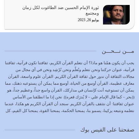
يجب أن نعود جميعاً الى القرآن وعندنا أخطاء جميعاً لنعتصم
ثورة الإمام الحسين ضد الطاغوت لكل زمان
بحبل الله جميعاً وليس كل…
ومجتمع
يوليو 22, 2026
يوليو 26, 2023
المُلك كله لله تعالى يؤتيه من يشاء وينزعه ممن يشاء ويعز من
يشاء ويذل من يشاء
يوليو 21, 2026
مـــن نـــحـــن
{إِنَّ الدِّينَ عِنْدَ اللَّهِ الْإسْلامُ} الدين الذي شرعه الله للناس في
يجب أن يكون همّنا هو ماذا؟ أن نتعلم القرآن الكريم، ثقافتنا تكون قرآنية، ثقافتنا
كل زمان…
قرآنية، عنوان حركتنا ونحن نتعلم ونُعلّم ونحن نُرْشِد ونحن في أي مجال من
يوليو 19, 2026
مجالات الثقافة أن ندور حول ثقافة القرآن الكريم. القرآن علوم واسعة، القرآن
معارف عظيمة، القرآن أوسع من الحياة، أوسع مما يمكن أن يستوعبه ذهنك، مما
الوظيفة عبارة عن مسؤولية يجب النهوض بها كما ينبغي لكي
يمكن أن تستوعبه أنت كإنسان في مداركك، القرآن واسع جداً، وعظيم جداً، هو
تتحقق الحقوق للجميع
((بحر – كما قال الإمام علي – لا يُدرَك قعره)). نحن إذا ما انطلقنا من الأساس
يوليو 18, 2026
عنوان ثقافتنا: أن نتثقف بالقرآن الكريم. سنجد أن القرآن الكريم هو هكذا، عندما
نتعلمه ونتبعه يزكينا، يسمو بنا، يمنحنا الحكمة، يمنحنا القوة، يمنحنا كل القيم، كل
بعض صفات المتقين {الصَّابِرِينَ وَالصَّادِقِينَ وَالْقَانِتِينَ
القيم التي لما ضاعت ضاعت الأمة بضياعها، كما هو حاصل الآن في وضع
وَالْمُنْفِقِينَ…
المسلمين، وفي وضع العرب بالذات. وشرف عظيم جداً لنا، ونتمنى أن نكون
يوليو 17, 2026
صفحتنا على الفيس بوك
بمستوى أن نثقف الآخرين بالقرآن الكريم، وأن نتثقف بثقافة القرآن الكريم
{ذَلِكَ فَضْلُ اللَّهِ يُؤْتِيهِ مَنْ يَشَاءُ وَاللَّهُ ذُو الْفَضْلِ الْعَظِيمِ} يؤتيه من يشاء، فنحن