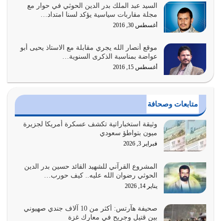
السيد عبد الملك بدر الدين الحوثي في حوار مع
السبب الرئيسي لشقاء الأمة الابتعاد عن كتاب الله والتعدي
مجلة مقاربات سياسية يؤكد لسنا امتداد…
لحدود الله بالإضافات للدين
أغسطس 30, 2016
أغسطس 1, 2026
موقع أنصار الله يجري مقابلة مع الاستاذ يحيى أبو
أبرز أسباب الشقاء هو الإعراض عن ذكر الله وعن هدى الله
عواضة بمناسبة الذكرى السنوية…
المتمثل في القرآن الكريم
أغسطس 15, 2016
يوليو 31, 2026
أولياء الشيطان كلما كانوا أكثر ولاءً وطاعة للشيطان كلما كانوا
متابعات وصحافة
أكثر ضعفاً
يوليو 30, 2026
وثيقة استخباراتية تكشف عسكرة أمريكا لجزيرة
ميون بتواطؤ سعودي
وعد الله تعالى من يُقتل في سبيله بالحياة الأبدية والرزق
فبراير 3, 2026
والاستبشار والنجاة والخلود في…
يوليو 29, 2026
المشروع القرآني للشهيد القائد حسين بدر الدين
الحوثي رضوان الله عليه.. كيف حورب…
القرآن الكريم هو أهم مصدر لمعرفة رسول الله معرفة سيرته
يناير 14, 2026
معرفة شخصيته معرفة عظمته
يوليو 28, 2026
صحيفة هآرتس: أكثر من 10 آلاف جندي صهيوني
بين قتيل وجريح في معارك غزة