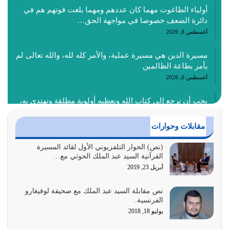
أولياء الطاغوت مهما كان عددهم ومهما بلغت قوتهم هم في
دائرة الضعف خصوصا في مواجهة الحق…
أغسطس 8, 2026
مسيرة الدين هي مسيرة عملية، والأمر كله لله، والله تعالى لم
يأمر بطاعة الظالمين
أغسطس 6, 2026
يجب أن نرجع إلى كتاب الله ونعطيه أولوية مطلقة ونهتدي به،
ونتبعه إتباعاً عملياً كما هو…
أغسطس 4, 2026
مقابلات وحوارات
عندما لم تؤخذ منهجية تعليم الناس من خلال القرآن الكريم
(نص) الحوار التلفزيوني الأول لقائد المسيرة
القرآنية السيد عبد الملك الحوثي مع…
حصل ضياع للأمة وضياع للأجيال
أبريل 23, 2019
أغسطس 3, 2026
نص مقابلة السيد عبد الملك مع صحيفة لوفيغارو
الغاية من الصلاة هو ذكر الله (أقم الصلاة لذكري) إضافة إلى
الفرنسية.
{وَأَعِدُّوا لَهُمْ مَا…
يوليو 18, 2018
أغسطس 2, 2026