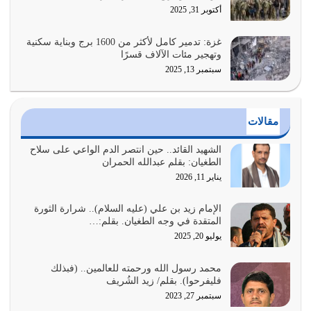
هل نحن من الصالحين؟ قيِّم نفسك هنا اترك القرآن على أصله
أكتوبر 31, 2025
وأعرض نفسك، وأعرض ما لديك على…
يوليو 27, 2026
غزة: تدمير كامل لأكثر من 1600 برج وبناية سكنية
وتهجير مئات الآلاف قسرًا
سبتمبر 13, 2025
عندما يكون عدوك هو عدو الله معناه أن تكون نقاط الضعف
فيه كثيرة وسينصرك الله عليه إذا…
يوليو 26, 2026
مقالات
أراد الله لهذه الأمة ان تكون خير امة أخرجت للناس بالنهوض
بالأمر بالمعروف والنهي عن…
الشهيد القائد.. حين انتصر الدم الواعي على سلاح
الطغيان: بقلم عبدالله الحمران
يوليو 25, 2026
يناير 11, 2026
الدين الذي شرعه الله لا يجوز أن يخضع لآرائنا وأهوائنا
واجتهاداتنا لأننا سنختلف ونتفرق
الإمام زيد بن علي (عليه السلام).. شرارة الثورة
المتقدة في وجه الطغيان. بقلم:…
يوليو 24, 2026
يوليو 20, 2025
أي أمة تتفرق في الدين وتتفرق في كيانها معناه أنها أصبحت
محمد رسول الله ورحمته للعالمين.. (فبذلك
أمة عاجزة عن النهوض…
فليفرحوا). بقلم/ زيد الشُريف
يوليو 23, 2026
سبتمبر 27, 2023