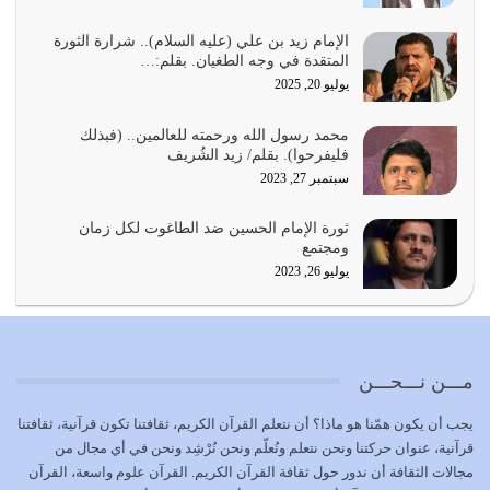
أي أمة تتفرق في الدين وتتفرق في كيانها معناه أنها أصبحت
أمة عاجزة عن النهوض…
الإمام زيد بن علي (عليه السلام).. شرارة الثورة
المتقدة في وجه الطغيان. بقلم:…
يوليو 23, 2026
يوليو 20, 2025
يجب أن نعود جميعاً الى القرآن وعندنا أخطاء جميعاً لنعتصم
محمد رسول الله ورحمته للعالمين.. (فبذلك
بحبل الله جميعاً وليس كل…
فليفرحوا). بقلم/ زيد الشُريف
يوليو 22, 2026
سبتمبر 27, 2023
المُلك كله لله تعالى يؤتيه من يشاء وينزعه ممن يشاء ويعز من
ثورة الإمام الحسين ضد الطاغوت لكل زمان
يشاء ويذل من يشاء
ومجتمع
يوليو 21, 2026
يوليو 26, 2023
{إِنَّ الدِّينَ عِنْدَ اللَّهِ الْإسْلامُ} الدين الذي شرعه الله للناس في
كل زمان…
يوليو 19, 2026
مـــن نـــحـــن
الوظيفة عبارة عن مسؤولية يجب النهوض بها كما ينبغي لكي
يجب أن يكون همّنا هو ماذا؟ أن نتعلم القرآن الكريم، ثقافتنا تكون قرآنية، ثقافتنا
تتحقق الحقوق للجميع
قرآنية، عنوان حركتنا ونحن نتعلم ونُعلّم ونحن نُرْشِد ونحن في أي مجال من
يوليو 18, 2026
مجالات الثقافة أن ندور حول ثقافة القرآن الكريم. القرآن علوم واسعة، القرآن