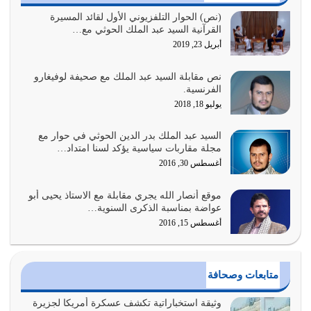
الغاية من الصلاة هو ذكر الله (أقم الصلاة لذكري) إضافة إلى
(نص) الحوار التلفزيوني الأول لقائد المسيرة
القرآنية السيد عبد الملك الحوثي مع…
{وَأَعِدُّوا لَهُمْ مَا…
أبريل 23, 2019
أغسطس 2, 2026
نص مقابلة السيد عبد الملك مع صحيفة لوفيغارو
السبب الرئيسي لشقاء الأمة الابتعاد عن كتاب الله والتعدي
الفرنسية.
لحدود الله بالإضافات للدين
يوليو 18, 2018
أغسطس 1, 2026
السيد عبد الملك بدر الدين الحوثي في حوار مع
أبرز أسباب الشقاء هو الإعراض عن ذكر الله وعن هدى الله
مجلة مقاربات سياسية يؤكد لسنا امتداد…
المتمثل في القرآن الكريم
أغسطس 30, 2016
يوليو 31, 2026
موقع أنصار الله يجري مقابلة مع الاستاذ يحيى أبو
أولياء الشيطان كلما كانوا أكثر ولاءً وطاعة للشيطان كلما كانوا
عواضة بمناسبة الذكرى السنوية…
أكثر ضعفاً
أغسطس 15, 2016
يوليو 30, 2026
وعد الله تعالى من يُقتل في سبيله بالحياة الأبدية والرزق
متابعات وصحافة
والاستبشار والنجاة والخلود في…
يوليو 29, 2026
وثيقة استخباراتية تكشف عسكرة أمريكا لجزيرة