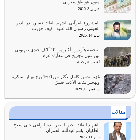
ميون بتواطؤ سعودي
القرآن الكريم هو أهم مصدر لمعرفة رسول الله معرفة سيرته
فبراير 3, 2026
معرفة شخصيته معرفة عظمته
يوليو 28, 2026
المشروع القرآني للشهيد القائد حسين بدر الدين
الحوثي رضوان الله عليه.. كيف حورب…
هل نحن من الصالحين؟ قيِّم نفسك هنا اترك القرآن على أصله
يناير 14, 2026
وأعرض نفسك، وأعرض ما لديك على…
يوليو 27, 2026
صحيفة هآرتس: أكثر من 10 آلاف جندي صهيوني
بين قتيل وجريح في معارك غزة
عندما يكون عدوك هو عدو الله معناه أن تكون نقاط الضعف
أكتوبر 31, 2025
فيه كثيرة وسينصرك الله عليه إذا…
يوليو 26, 2026
غزة: تدمير كامل لأكثر من 1600 برج وبناية سكنية
وتهجير مئات الآلاف قسرًا
سبتمبر 13, 2025
أراد الله لهذه الأمة ان تكون خير امة أخرجت للناس بالنهوض
بالأمر بالمعروف والنهي عن…
يوليو 25, 2026
مقالات
الدين الذي شرعه الله لا يجوز أن يخضع لآرائنا وأهوائنا
واجتهاداتنا لأننا سنختلف ونتفرق
الشهيد القائد.. حين انتصر الدم الواعي على سلاح
الطغيان: بقلم عبدالله الحمران
يوليو 24, 2026
يناير 11, 2026