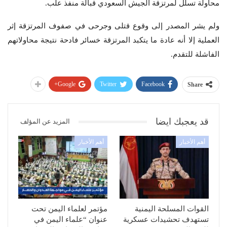
محاولة تسلل لمرتزقة الجيش السعودي قبالة منفذ علب.
ولم يشر المصدر إلى وقوع قتلى وجرحى في صفوف المرتزقة إثر
العملية إلا أنه عادة ما يتكبد المرتزقة خسائر فادحة نتيجة محاولاتهم
الفاشلة للتقدم.
Google+
Twitter
Facebook
Share
قد يعجبك ايضا
المزيد عن المؤلف
أهم الأخبار
أهم الأخبار
القوات المسلحة اليمنية
مؤتمر لعلماء اليمن تحت
تستهدف تحشيدات عسكرية
عنوان “علماء اليمن في