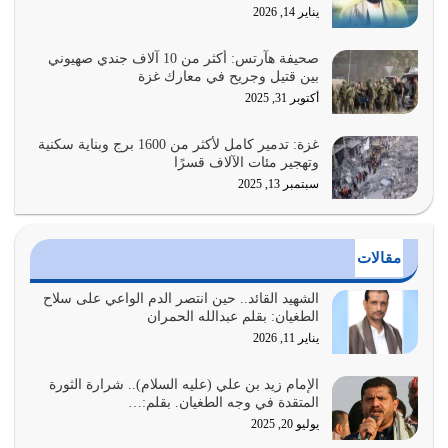
عندما يكون عدوك هو عدو الله معناه أن تكون نقاط الضعف
يناير 14, 2026
فيه كثيرة وسينصرك الله عليه إذا…
يوليو 26, 2026
صحيفة هآرتس: أكثر من 10 آلاف جندي صهيوني
بين قتيل وجريح في معارك غزة
أراد الله لهذه الأمة ان تكون خير امة أخرجت للناس بالنهوض
أكتوبر 31, 2025
بالأمر بالمعروف والنهي عن…
يوليو 25, 2026
غزة: تدمير كامل لأكثر من 1600 برج وبناية سكنية
وتهجير مئات الآلاف قسرًا
سبتمبر 13, 2025
الدين الذي شرعه الله لا يجوز أن يخضع لآرائنا وأهوائنا
واجتهاداتنا لأننا سنختلف ونتفرق
يوليو 24, 2026
مقالات
أي أمة تتفرق في الدين وتتفرق في كيانها معناه أنها أصبحت
أمة عاجزة عن النهوض…
الشهيد القائد.. حين انتصر الدم الواعي على سلاح
الطغيان: بقلم عبدالله الحمران
يوليو 23, 2026
يناير 11, 2026
يجب أن نعود جميعاً الى القرآن وعندنا أخطاء جميعاً لنعتصم
بحبل الله جميعاً وليس كل…
الإمام زيد بن علي (عليه السلام).. شرارة الثورة
المتقدة في وجه الطغيان. بقلم:…
يوليو 22, 2026
يوليو 20, 2025