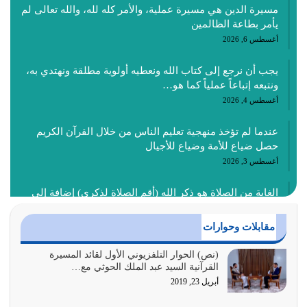
مسيرة الدين هي مسيرة عملية، والأمر كله لله، والله تعالى لم
يأمر بطاعة الظالمين
أغسطس 6, 2026
يجب أن نرجع إلى كتاب الله ونعطيه أولوية مطلقة ونهتدي به،
ونتبعه إتباعاً عملياً كما هو…
أغسطس 4, 2026
عندما لم تؤخذ منهجية تعليم الناس من خلال القرآن الكريم
حصل ضياع للأمة وضياع للأجيال
أغسطس 3, 2026
الغاية من الصلاة هو ذكر الله (أقم الصلاة لذكري) إضافة إلى
{وَأَعِدُّوا لَهُمْ مَا…
أغسطس 2, 2026
مقابلات وحوارات
السبب الرئيسي لشقاء الأمة الابتعاد عن كتاب الله والتعدي
(نص) الحوار التلفزيوني الأول لقائد المسيرة
القرآنية السيد عبد الملك الحوثي مع…
لحدود الله بالإضافات للدين
أبريل 23, 2019
أغسطس 1, 2026