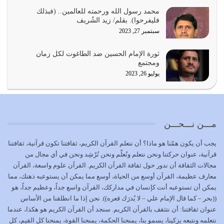
المُلك كله لله تعالى يؤتيه من يشاء وينزعه ممن يشاء ويعز من
محمد رسول الله ورحمته للعالمين.. (فبذلك
يشاء ويذل من يشاء
فليفرحوا). بقلم/ زيد الشُريف
يوليو 21, 2026
سبتمبر 27, 2023
{إِنَّ الدِّينَ عِنْدَ اللَّهِ الْإسْلامُ} الدين الذي شرعه الله للناس في
ثورة الإمام الحسين ضد الطاغوت لكل زمان
كل زمان…
ومجتمع
يوليو 19, 2026
يوليو 26, 2023
الوظيفة عبارة عن مسؤولية يجب النهوض بها كما ينبغي لكي
تتحقق الحقوق للجميع
يوليو 18, 2026
مـــن نـــحـــن
بعض صفات المتقين {الصَّابِرِينَ وَالصَّادِقِينَ وَالْقَانِتِينَ
يجب أن يكون همّنا هو ماذا؟ أن نتعلم القرآن الكريم، ثقافتنا تكون قرآنية، ثقافتنا
وَالْمُنْفِقِينَ…
قرآنية، عنوان حركتنا ونحن نتعلم ونُعلّم ونحن نُرْشِد ونحن في أي مجال من
يوليو 17, 2026
مجالات الثقافة أن ندور حول ثقافة القرآن الكريم. القرآن علوم واسعة، القرآن
معارف عظيمة، القرآن أوسع من الحياة، أوسع مما يمكن أن يستوعبه ذهنك، مما
الاعتصام بحبل الله أمر إلهي للمؤمنين وهو بمثابة سبب بينهم
يمكن أن تستوعبه أنت كإنسان في مداركك، القرآن واسع جداً، وعظيم جداً، هو
وبين الله يترتب عليه النصر…
((بحر – كما قال الإمام علي – لا يُدرَك قعره)). نحن إذا ما انطلقنا من الأساس
يوليو 16, 2026
عنوان ثقافتنا: أن نتثقف بالقرآن الكريم. سنجد أن القرآن الكريم هو هكذا، عندما
نتعلمه ونتبعه يزكينا، يسمو بنا، يمنحنا الحكمة، يمنحنا القوة، يمنحنا كل القيم، كل