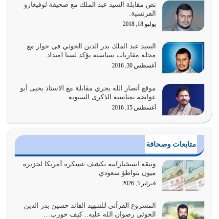
نص مقابلة السيد عبد الملك مع صحيفة لوفيغارو
أبرز أسباب الشقاء هو الإعراض عن ذكر الله وعن هدى الله
الفرنسية.
المتمثل في القرآن الكريم
يوليو 18, 2018
يوليو 31, 2026
السيد عبد الملك بدر الدين الحوثي في حوار مع
أولياء الشيطان كلما كانوا أكثر ولاءً وطاعة للشيطان كلما كانوا
مجلة مقاربات سياسية يؤكد لسنا امتداد…
أكثر ضعفاً
أغسطس 30, 2016
يوليو 30, 2026
موقع أنصار الله يجري مقابلة مع الاستاذ يحيى أبو
وعد الله تعالى من يُقتل في سبيله بالحياة الأبدية والرزق
عواضة بمناسبة الذكرى السنوية…
والاستبشار والنجاة والخلود في…
أغسطس 15, 2016
يوليو 29, 2026
القرآن الكريم هو أهم مصدر لمعرفة رسول الله معرفة سيرته
متابعات وصحافة
معرفة شخصيته معرفة عظمته
يوليو 28, 2026
وثيقة استخباراتية تكشف عسكرة أمريكا لجزيرة
ميون بتواطؤ سعودي
هل نحن من الصالحين؟ قيِّم نفسك هنا اترك القرآن على أصله
فبراير 3, 2026
وأعرض نفسك، وأعرض ما لديك على…
يوليو 27, 2026
المشروع القرآني للشهيد القائد حسين بدر الدين
الحوثي رضوان الله عليه.. كيف حورب…