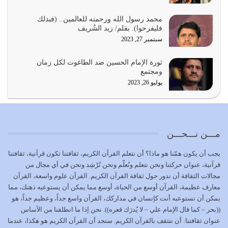
المُلك كله لله تعالى يؤتيه من يشاء وينزعه ممن يشاء ويعز من
محمد رسول الله ورحمته للعالمين.. (فبذلك
يشاء ويذل من يشاء
فليفرحوا). بقلم/ زيد الشُريف
يوليو 21, 2026
سبتمبر 27, 2023
{إِنَّ الدِّينَ عِنْدَ اللَّهِ الْإسْلامُ} الدين الذي شرعه الله للناس في
ثورة الإمام الحسين ضد الطاغوت لكل زمان
كل زمان…
ومجتمع
يوليو 19, 2026
يوليو 26, 2023
الوظيفة عبارة عن مسؤولية يجب النهوض بها كما ينبغي لكي
تتحقق الحقوق للجميع
يوليو 18, 2026
مـــن نـــحـــن
بعض صفات المتقين {الصَّابِرِينَ وَالصَّادِقِينَ وَالْقَانِتِينَ
يجب أن يكون همّنا هو ماذا؟ أن نتعلم القرآن الكريم، ثقافتنا تكون قرآنية، ثقافتنا
وَالْمُنْفِقِينَ…
قرآنية، عنوان حركتنا ونحن نتعلم ونُعلّم ونحن نُرْشِد ونحن في أي مجال من
يوليو 17, 2026
مجالات الثقافة أن ندور حول ثقافة القرآن الكريم. القرآن علوم واسعة، القرآن
معارف عظيمة، القرآن أوسع من الحياة، أوسع مما يمكن أن يستوعبه ذهنك، مما
الاعتصام بحبل الله أمر إلهي للمؤمنين وهو بمثابة سبب بينهم
يمكن أن تستوعبه أنت كإنسان في مداركك، القرآن واسع جداً، وعظيم جداً، هو
وبين الله يترتب عليه النصر…
((بحر – كما قال الإمام علي – لا يُدرَك قعره)). نحن إذا ما انطلقنا من الأساس
يوليو 16, 2026
عنوان ثقافتنا: أن نتثقف بالقرآن الكريم. سنجد أن القرآن الكريم هو هكذا، عندما