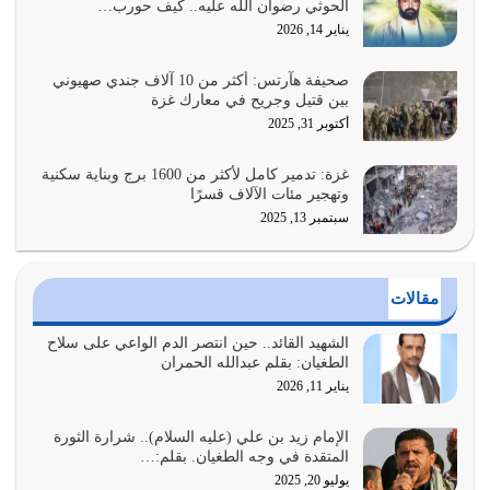
الحوثي رضوان الله عليه.. كيف حورب…
عندما يكون عدوك هو عدو الله معناه أن تكون نقاط الضعف
يناير 14, 2026
فيه كثيرة وسينصرك الله عليه إذا…
يوليو 26, 2026
صحيفة هآرتس: أكثر من 10 آلاف جندي صهيوني
بين قتيل وجريح في معارك غزة
أراد الله لهذه الأمة ان تكون خير امة أخرجت للناس بالنهوض
أكتوبر 31, 2025
بالأمر بالمعروف والنهي عن…
يوليو 25, 2026
غزة: تدمير كامل لأكثر من 1600 برج وبناية سكنية
وتهجير مئات الآلاف قسرًا
سبتمبر 13, 2025
الدين الذي شرعه الله لا يجوز أن يخضع لآرائنا وأهوائنا
واجتهاداتنا لأننا سنختلف ونتفرق
يوليو 24, 2026
مقالات
أي أمة تتفرق في الدين وتتفرق في كيانها معناه أنها أصبحت
أمة عاجزة عن النهوض…
الشهيد القائد.. حين انتصر الدم الواعي على سلاح
الطغيان: بقلم عبدالله الحمران
يوليو 23, 2026
يناير 11, 2026
يجب أن نعود جميعاً الى القرآن وعندنا أخطاء جميعاً لنعتصم
بحبل الله جميعاً وليس كل…
الإمام زيد بن علي (عليه السلام).. شرارة الثورة
المتقدة في وجه الطغيان. بقلم:…
يوليو 22, 2026
يوليو 20, 2025