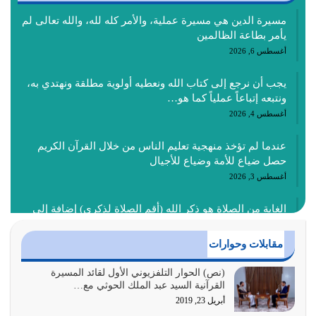
مسيرة الدين هي مسيرة عملية، والأمر كله لله، والله تعالى لم
يأمر بطاعة الظالمين
أغسطس 6, 2026
يجب أن نرجع إلى كتاب الله ونعطيه أولوية مطلقة ونهتدي به،
ونتبعه إتباعاً عملياً كما هو…
أغسطس 4, 2026
عندما لم تؤخذ منهجية تعليم الناس من خلال القرآن الكريم
حصل ضياع للأمة وضياع للأجيال
أغسطس 3, 2026
الغاية من الصلاة هو ذكر الله (أقم الصلاة لذكري) إضافة إلى
{وَأَعِدُّوا لَهُمْ مَا…
أغسطس 2, 2026
مقابلات وحوارات
السبب الرئيسي لشقاء الأمة الابتعاد عن كتاب الله والتعدي
(نص) الحوار التلفزيوني الأول لقائد المسيرة
القرآنية السيد عبد الملك الحوثي مع…
لحدود الله بالإضافات للدين
أبريل 23, 2019
أغسطس 1, 2026