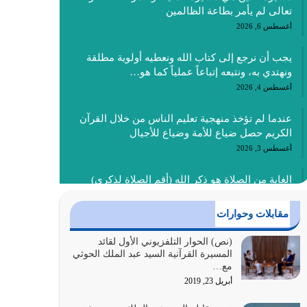
تعالى لم يأمر بطاعة الظالمين
أغسطس 6, 2026
يجب أن نرجع إلى كتاب الله ونعطيه أولوية مطلقة
ونهتدي به، ونتبعه إتباعاً عملياً كما هو…
أغسطس 4, 2026
عندما لم تؤخذ منهجية تعليم الناس من خلال القرآن
الكريم حصل ضياع للأمة وضياع للأجيال
أغسطس 3, 2026
الغاية من الصلاة هو ذكر الله (أقم الصلاة لذكري)
إضافة إلى {وَأَعِدُّوا لَهُمْ مَا…
أغسطس 2, 2026
مقابلات وحوارات
السبب الرئيسي لشقاء الأمة الابتعاد عن كتاب الله
(نص) الحوار التلفزيوني الأول لقائد
المسيرة القرآنية السيد عبد الملك الحوثي
والتعدي لحدود الله بالإضافات للدين
مع…
أغسطس 1, 2026
أبريل 23, 2019
أبرز أسباب الشقاء هو الإعراض عن ذكر الله وعن هدى