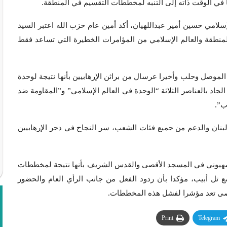
ا في الوقت ذاته إلى التنبه لمخططات التقسيم في المنطقة.
امي حسين أمير عبداللهيان، أكد أمين عام حزب الله اعتبر السيد
المنطقة والعالم الإسلامي من المؤامرات الخطيرة التي تساعد فقط
 الموصل وحلب وأخيرا عرسال من براثن الإرهابيين بأنها نتيجة لوحدة
اد بالعناصر الثلاثة “الوحدة في العالم الإسلامي” و”المقاومة ضد
ب”.
بنان والدعم من جميع فئات الشعب، سر النجاح في دحر الإرهابيين
الصهيوني في المسجد الأقصى والقدس الشريف بأنها نتيجة لمخططات
ع تل أبيب، مؤكدا بأن ردود الفعل من جانب الرأي العام والحضور
قصى تعد مؤشرا لفشل هذه المخططات.
Print
Telegram