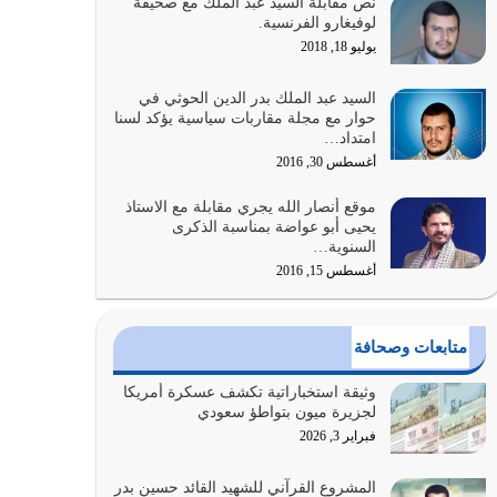
نص مقابلة السيد عبد الملك مع صحيفة
الله المتمثل في القرآن الكريم
لوفيغارو الفرنسية.
يوليو 31, 2026
يوليو 18, 2018
أولياء الشيطان كلما كانوا أكثر ولاءً وطاعة للشيطان
السيد عبد الملك بدر الدين الحوثي في
كلما كانوا أكثر ضعفاً
حوار مع مجلة مقاربات سياسية يؤكد لسنا
امتداد…
يوليو 30, 2026
أغسطس 30, 2016
وعد الله تعالى من يُقتل في سبيله بالحياة الأبدية
موقع أنصار الله يجري مقابلة مع الاستاذ
والرزق والاستبشار والنجاة والخلود في…
يحيى أبو عواضة بمناسبة الذكرى
يوليو 29, 2026
السنوية…
أغسطس 15, 2016
القرآن الكريم هو أهم مصدر لمعرفة رسول الله معرفة
سيرته معرفة شخصيته معرفة عظمته
يوليو 28, 2026
متابعات وصحافة
هل نحن من الصالحين؟ قيِّم نفسك هنا اترك القرآن
وثيقة استخباراتية تكشف عسكرة أمريكا
على أصله وأعرض نفسك، وأعرض ما لديك على…
لجزيرة ميون بتواطؤ سعودي
يوليو 27, 2026
فبراير 3, 2026
عندما يكون عدوك هو عدو الله معناه أن تكون نقاط
المشروع القرآني للشهيد القائد حسين بدر