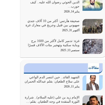
الدين الحوثي رضوان الله عليه.. كيف
الضعف فيه كثيرة وسينصرك الله عليه إذا…
حورب…
يوليو 26, 2026
يناير 14, 2026
أراد الله لهذه الأمة ان تكون خير امة أخرجت للناس
صحيفة هآرتس: أكثر من 10 آلاف جندي
بالنهوض بالأمر بالمعروف والنهي عن…
صهيوني بين قتيل وجريح في معارك غزة
يوليو 25, 2026
أكتوبر 31, 2025
الدين الذي شرعه الله لا يجوز أن يخضع لآرائنا وأهوائنا
غزة: تدمير كامل لأكثر من 1600 برج
واجتهاداتنا لأننا سنختلف ونتفرق
وبناية سكنية وتهجير مئات الآلاف قسرًا
يوليو 24, 2026
سبتمبر 13, 2025
أي أمة تتفرق في الدين وتتفرق في كيانها معناه أنها
أصبحت أمة عاجزة عن النهوض…
مقالات
يوليو 23, 2026
الشهيد القائد.. حين انتصر الدم الواعي
يجب أن نعود جميعاً الى القرآن وعندنا أخطاء جميعاً
على سلاح الطغيان: بقلم عبدالله الحمران
لنعتصم بحبل الله جميعاً وليس كل…
يناير 11, 2026
يوليو 22, 2026
الإمام زيد بن علي (عليه السلام).. شرارة
الثورة المتقدة في وجه الطغيان. بقلم:…
المُلك كله لله تعالى يؤتيه من يشاء وينزعه ممن يشاء