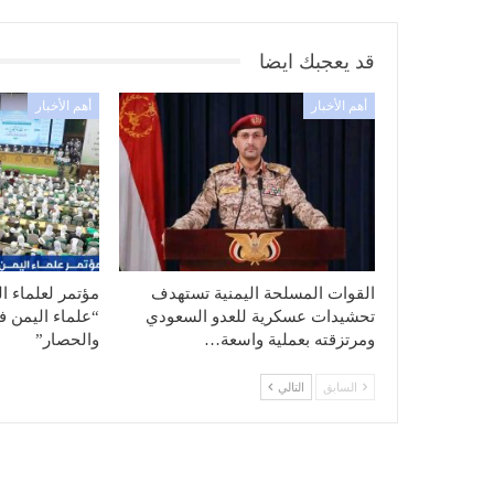
قد يعجبك ايضا
أهم الأخبار
أهم الأخبار
القوات المسلحة اليمنية تستهدف
مؤتمر لعلماء ا
تحشيدات عسكرية للعدو السعودي
“علماء اليمن ف
ومرتزقته بعملية واسعة…
والحصار”
السابق
التالي