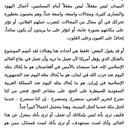
الميدان ليس مقفلاً، ليس مقفلاً أمام المسلمين، أعمال اليهود
والنصارى كثيرة، ومجالات واسعة، واسعة جداً، وهم يحسون بخطورة
تحركك في أي مجال من المجالات لتضرب عملهم الفلاني، أو تؤثر
على مكانتهم بصورة عامة، أو لتؤثر على ما يريدون أن يكون سائداً،
لِحافٌ على العيون وعلى القلوب.
أو قد يقول البعض: (فقط هي أحداث هنا وهناك) لقد حُسِم الموضوع
بالشكل الذي يؤهل أمريكا لأن تعمل ما تريد وأن تعمل في بقاع العالم
الإسلامي كله، فما سمعناه بالأمس في أفغانستان هو ما يُحَاك مثله
اليوم ضد حزب الله في لبنان، هو ما يُحاك مثله اليوم ضد الجمهورية
الإسلامية في إيران، هو ما يُحاك مثله اليوم ضد المملكة العربية
السعودية للسيطرة على الحج، على مشاعر الحج, فنحن من كنا
نصرخ لتحرير القدس، سنصرخ, وسنصرخ – إن كنا سنصرخ – عندما
تُحتل مكة عندما تُحتل المدينة، وهذا محتمل احتمالاً كبيراً جداً.
فكيف ترى بأنه ليس بإمكانك أن تعمل، أو ترى بأنك بمعزل عن هذا
العالم, وأنك لست مستهدف، أو ترى بأنك لست مُستذَل، ممن هو