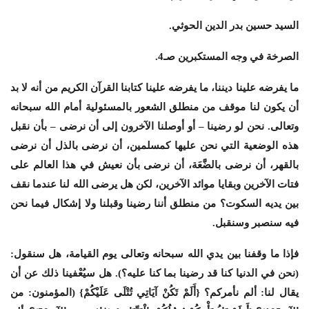
السيد حسين بدر الدين الحوثي.
الصرخة في وجه المستكبرين صـ4.
ما يفرضه علينا ديننا، ما يفرضه علينا كتابنا القرآن الكريم من أنه لا بد
أن يكون لنا موقف من منطلق الشعور بالمسئولية أمام الله سبحانه
وتعالى. نحن لو رضينا – أو أوصلنا الآخرون إلى أن نرضى – بأن نقبل
هذه الوضعية التي نحن عليها كمسلمين، أن نرضى بالذل أن نرضى
بالقهر، أن نرضى بالضَّعَة، أن نرضى بأن نعيش في هذا العالم على
فتات الآخرين وبقايا موائد الآخرين، لكن هل يرضى الله لنا عندما نقف
بين يديه السكوت؟ من منطلق أننا رضينا وقبلنا ولا إشكال فيما نحن
فيه سنصبر وسنقبل.
فإذا ما وقفنا بين يدي الله سبحانه وتعالى يوم القيامة، هل سنقول:
(نحن في الدنيا كنا قد رضينا بما كنا عليه؟). هل سيُعْفينا ذلك عن أن
يقال لنا: ألم نأمركم؟ {أَلَمْ تَكُنْ آيَاتِي تُتْلَى عَلَيْكُمْ} (المؤمنون: من