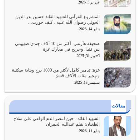
فبراير 3, 2026
والاستبشار والنجاة والخلود في…
يوليو 29, 2026
المشروع القرآني للشهيد القائد حسين بدر الدين
الحوثي رضوان الله عليه.. كيف حورب…
القرآن الكريم هو أهم مصدر لمعرفة رسول الله معرفة سيرته
يناير 14, 2026
معرفة شخصيته معرفة عظمته
يوليو 28, 2026
صحيفة هآرتس: أكثر من 10 آلاف جندي صهيوني
بين قتيل وجريح في معارك غزة
هل نحن من الصالحين؟ قيِّم نفسك هنا اترك القرآن على أصله
أكتوبر 31, 2025
وأعرض نفسك، وأعرض ما لديك على…
يوليو 27, 2026
غزة: تدمير كامل لأكثر من 1600 برج وبناية سكنية
وتهجير مئات الآلاف قسرًا
سبتمبر 13, 2025
عندما يكون عدوك هو عدو الله معناه أن تكون نقاط الضعف
فيه كثيرة وسينصرك الله عليه إذا…
يوليو 26, 2026
مقالات
أراد الله لهذه الأمة ان تكون خير امة أخرجت للناس بالنهوض
بالأمر بالمعروف والنهي عن…
الشهيد القائد.. حين انتصر الدم الواعي على سلاح
الطغيان: بقلم عبدالله الحمران
يوليو 25, 2026
يناير 11, 2026
الدين الذي شرعه الله لا يجوز أن يخضع لآرائنا وأهوائنا