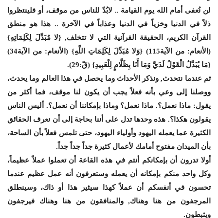
لن نُعفى أمام الله يوم القيامة .. لابُدّ للناس من موقف، أو فلينتظروا
ذلاً في الدنيا وخزياً في الدنيا وعذاباً في الآخرة .. هذا هو منطق
القرآن الكريم، الحقيقة القرآنية التي لا تتخلف, {لا مُبَدِّلَ لِكَلِمَاتِهِ}
(الأنعام: من الآية115) {وَلا مُبَدِّلَ لِكَلِمَاتِ اللَّهِ} (الأنعام: من الآية34)
{مَا يُبَدَّلُ الْقَوْلُ لَدَيَّ وَمَا أَنَا بِظَلَّامٍ لِلْعَبِيدِ} (قّ:29).
ثم عندما نتحدث, ونذكر الأحداث وما يحصل في هذا العالم وما يحدث،
ووصلنا إلى وعي بأنه فعلاً يجب أن يكون لنا موقف، فما أكثر من
يقول: ماذا نعمل؟. ماذا نعمل؟ وماذا بإمكاننا أن نعمل؟. أليس الناس
يقولون هكذا؟. هذه وحدها تدل على أننا بحاجة إلى أن نعرف الحقائق
الكثيرة عما يعمله اليهود وأولياء اليهود، حتى تلمس فعلاً بأن الساحة،
بأن الميدان مفتوح أمامك لأعمال كثيرة جداً جداً جداً.
أولا تدرون أن بإمكانكم أنتم في هذه القاعة أن تعملوا عملاً عظيماً،
وكل واحد منكم بإمكانه أن يعمله وستعرفون أنه عمل عظيم عندما
تحسون في أنفسكم أن عملاً كهذا سيثير هذا أو ذاك، وسينطلق
المرجفون من هنا وهناك, والمنافقون من هنا وهناك فيرجفون
ويثبطون.