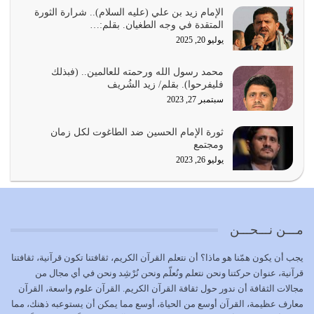
واجتهاداتنا لأننا سنختلف ونتفرق
الإمام زيد بن علي (عليه السلام).. شرارة الثورة
المتقدة في وجه الطغيان. بقلم:…
يوليو 24, 2026
يوليو 20, 2025
أي أمة تتفرق في الدين وتتفرق في كيانها معناه أنها أصبحت
محمد رسول الله ورحمته للعالمين.. (فبذلك
أمة عاجزة عن النهوض…
فليفرحوا). بقلم/ زيد الشُريف
يوليو 23, 2026
سبتمبر 27, 2023
يجب أن نعود جميعاً الى القرآن وعندنا أخطاء جميعاً لنعتصم
ثورة الإمام الحسين ضد الطاغوت لكل زمان
بحبل الله جميعاً وليس كل…
ومجتمع
يوليو 22, 2026
يوليو 26, 2023
المُلك كله لله تعالى يؤتيه من يشاء وينزعه ممن يشاء ويعز من
يشاء ويذل من يشاء
يوليو 21, 2026
مـــن نـــحـــن
{إِنَّ الدِّينَ عِنْدَ اللَّهِ الْإسْلامُ} الدين الذي شرعه الله للناس في
يجب أن يكون همّنا هو ماذا؟ أن نتعلم القرآن الكريم، ثقافتنا تكون قرآنية، ثقافتنا
كل زمان…
قرآنية، عنوان حركتنا ونحن نتعلم ونُعلّم ونحن نُرْشِد ونحن في أي مجال من
يوليو 19, 2026
مجالات الثقافة أن ندور حول ثقافة القرآن الكريم. القرآن علوم واسعة، القرآن
معارف عظيمة، القرآن أوسع من الحياة، أوسع مما يمكن أن يستوعبه ذهنك، مما
الوظيفة عبارة عن مسؤولية يجب النهوض بها كما ينبغي لكي