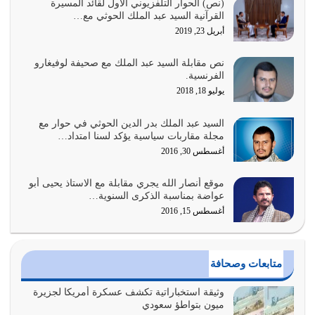
عندما لم تؤخذ منهجية تعليم الناس من خلال القرآن الكريم
(نص) الحوار التلفزيوني الأول لقائد المسيرة
القرآنية السيد عبد الملك الحوثي مع…
حصل ضياع للأمة وضياع للأجيال
أبريل 23, 2019
أغسطس 3, 2026
نص مقابلة السيد عبد الملك مع صحيفة لوفيغارو
الغاية من الصلاة هو ذكر الله (أقم الصلاة لذكري) إضافة إلى
الفرنسية.
{وَأَعِدُّوا لَهُمْ مَا…
يوليو 18, 2018
أغسطس 2, 2026
السيد عبد الملك بدر الدين الحوثي في حوار مع
السبب الرئيسي لشقاء الأمة الابتعاد عن كتاب الله والتعدي
مجلة مقاربات سياسية يؤكد لسنا امتداد…
لحدود الله بالإضافات للدين
أغسطس 30, 2016
أغسطس 1, 2026
موقع أنصار الله يجري مقابلة مع الاستاذ يحيى أبو
أبرز أسباب الشقاء هو الإعراض عن ذكر الله وعن هدى الله
عواضة بمناسبة الذكرى السنوية…
المتمثل في القرآن الكريم
أغسطس 15, 2016
يوليو 31, 2026
أولياء الشيطان كلما كانوا أكثر ولاءً وطاعة للشيطان كلما كانوا
متابعات وصحافة
أكثر ضعفاً
يوليو 30, 2026
وثيقة استخباراتية تكشف عسكرة أمريكا لجزيرة
ميون بتواطؤ سعودي
وعد الله تعالى من يُقتل في سبيله بالحياة الأبدية والرزق