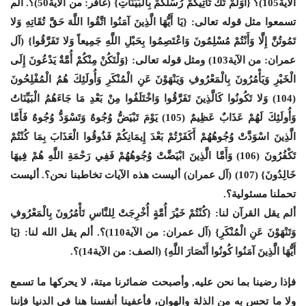
الآية105)؟ {أَوَلَمْ تَكُ تَأْتِيكُمْ رُسُلُكُمْ بِالْبَيِّنَاتِ} (غافر: من الآية50)؟. ألم
تسمعوا مثل قوله تعالى: {يَا أَيُّهَا الَّذِينَ آمَنُوا اتَّقُوا اللَّهَ حَقَّ تُقَاتِهِ وَلا
تَمُوتُنَّ إِلَّا وَأَنْتُمْ مُسْلِمُونَ وَاعْتَصِمُوا بِحَبْلِ اللَّهِ جَمِيعاً وَلا تَفَرَّقُوا} (آل
عمران: من الآية103) ومثل قوله تعالى: {وَلْتَكُنْ مِنْكُمْ أُمَّةٌ يَدْعُونَ إِلَى
الْخَيْرِ وَيَأْمُرُونَ بِالْمَعْرُوفِ وَيَنْهَوْنَ عَنِ الْمُنْكَرِ وَأُولَئِكَ هُمُ الْمُفْلِحُونَ
(104) وَلا تَكُونُوا كَالَّذِينَ تَفَرَّقُوا وَاخْتَلَفُوا مِنْ بَعْدِ مَا جَاءَهُمُ الْبَيِّنَاتُ
وَأُولَئِكَ لَهُمْ عَذَابٌ عَظِيمٌ (105) يَوْمَ تَبْيَضُّ وُجُوهٌ وَتَسْوَدُّ وُجُوهٌ فَأَمَّا
الَّذِينَ اسْوَدَّتْ وُجُوهُهُمْ أَكَفَرْتُمْ بَعْدَ إِيمَانِكُمْ فَذُوقُوا الْعَذَابَ بِمَا كُنْتُمْ
تَكْفُرُونَ (106) وَأَمَّا الَّذِينَ ابْيَضَّتْ وُجُوهُهُمْ فَفِي رَحْمَةِ اللَّهِ هُمْ فِيهَا
خَالِدُونَ} (107) (آل عمران) أليست هذه الآيات تخاطبنا نحن؟. أليست
تحملنا مسئولية؟.
ألم يقل القرآن لنا: {كُنْتُمْ خَيْرَ أُمَّةٍ أُخْرِجَتْ لِلنَّاسِ تَأْمُرُونَ بِالْمَعْرُوفِ
وَتَنْهَوْنَ عَنِ الْمُنْكَرِ} (آل عمران: من الآية110)؟. ألم يقل الله لنا: {يَا
أَيُّهَا الَّذِينَ آمَنُوا كُونُوا أَنْصَارَ اللَّهِ} (الصف: من الآية14)؟.
فإذا رضينا بما نحن عليه, وأصبحت ضمائرنا ميتة، لا يحركها ما تسمع
ولا ما تحس به من الذلة والهوان، فأعفينا أنفسنا هنا في الدنيا فإننا