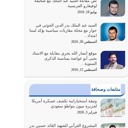
نص مقابلة السيد عبد الملك مع صحيفة
الله المتمثل في القرآن الكريم
لوفيغارو الفرنسية.
يوليو 31, 2026
يوليو 18, 2018
أولياء الشيطان كلما كانوا أكثر ولاءً وطاعة للشيطان
السيد عبد الملك بدر الدين الحوثي في
كلما كانوا أكثر ضعفاً
حوار مع مجلة مقاربات سياسية يؤكد لسنا
امتداد…
يوليو 30, 2026
أغسطس 30, 2016
وعد الله تعالى من يُقتل في سبيله بالحياة الأبدية
موقع أنصار الله يجري مقابلة مع الاستاذ
والرزق والاستبشار والنجاة والخلود في…
يحيى أبو عواضة بمناسبة الذكرى
يوليو 29, 2026
السنوية…
أغسطس 15, 2016
القرآن الكريم هو أهم مصدر لمعرفة رسول الله معرفة
سيرته معرفة شخصيته معرفة عظمته
يوليو 28, 2026
متابعات وصحافة
هل نحن من الصالحين؟ قيِّم نفسك هنا اترك القرآن
وثيقة استخباراتية تكشف عسكرة أمريكا
على أصله وأعرض نفسك، وأعرض ما لديك على…
لجزيرة ميون بتواطؤ سعودي
يوليو 27, 2026
فبراير 3, 2026
عندما يكون عدوك هو عدو الله معناه أن تكون نقاط
المشروع القرآني للشهيد القائد حسين بدر