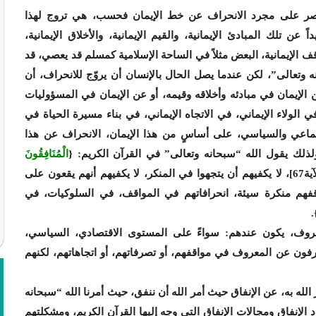
قتصر على مجرد الانحراف عن خط الإيمان فحسب، هي تروج لهذا
ً عن تلك المبادئ الإيمانية، والقيم الإيمانية، والأخلاق الإيمانية،
اقف الإيمانية، البعض مثلاً في الساحة الإسلامية كمسلم قد يعصي، قد
 وتعالى”، لكن عندما يصل الحال بالإنسان أن يروّج للانحراف، أن
ن الإيمان في مبادئه وأخلاقه وقيمه، أو عن الإيمان في المسؤوليات
ي الولاء الإيماني، في الاتجاه الإيماني، في بناء مسيرة الحياة في
تماعي والسياسي، على أساسٍ من هذا الإيمان، الانحراف عن هذا
لذلك يقول الله “سبحانه وتعالى” في القرآن الكريم: {
الْمُنَافِقُونَ
}[التوبة: من الآية67]، لا يكفيهم أن يتجهوا في المنكر، لا يكفيهم أنهم يقعون على
قفهم منكرة سيئة، انحرافاتهم في المواقف، في السلوكيات، في
}
 عن المعروف، يكون عندهم: سواءً على المستوى الاقتصادي، السياسي،
رفون عن المعروف في مواقفهم، أو تصرفاتهم، أو اتجاهاتهم، لكنهم
 أمر الله به، عن الإنفاق حيث أمر الله أن ننفق، حيث أمرنا الله “سبحانه
موارد الإنفاق ومجالات الإنفاق التي وجه إليها القرآن الكريم، ومشكلتهم