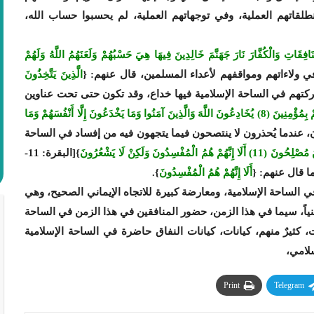
لقاتهم العملية، وفي توجهاتهم العملية، لم يحسبوا حساب الله،
 اللَّهُ الْمُنَافِقِينَ وَالْمُنَافِقَاتِ وَالْكُفَّارَ نَارَ جَهَنَّمَ خَالِدِينَ فِيهَا هِيَ حَسْبُهُمْ وَلَعَنَهُمُ اللَّهُ وَلَهُمْ
الَّذِينَ يَتَّخِذُونَ
ساء: من الآية139]، حركتهم في الساحة الإسلامية فيها خداع، وقد تكون حتى تحت عناوين
مِنَ النَّاسِ مَنْ يَقُولُ آمَنَّا بِاللَّهِ وَبِالْيَوْمِ الْآخِرِ وَمَا هُمْ بِمُؤْمِنِينَ (8) يُخَادِعُونَ اللَّهَ وَالَّذِينَ آمَنُوا وَمَا يَخْدَعُونَ إِلَّا أَنْفُسَهُمْ وَمَا
ما ينصحون، عندما يُحذرون لا ينتصحون فيما يتجهون فيه من إفساد في الساحة
ُونَ وَلَكِنْ لَا يَشْعُرُونَ
}[البقرة: 11-
أَلَا إِنَّهُمْ هُمُ الْمُفْسِدُونَ
}.
 الساحة الإسلامية، ومعارضة كبيرة للاتجاه الإيماني الصحيح، وهي
ً، أمنياً، سيما في هذا الزمن، حضور المنافقين في هذا الزمن في الساحة
كثيرٌ منهم، كيانات، كيانات النفاق حاضرة في الساحة الإسلامية
سلامي،
Print
Telegram