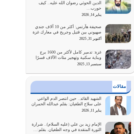
الدين الحوثي رضوان الله عليه.. كيف
الضعف فيه كثيرة وسينصرك الله عليه إذا…
حورب…
يوليو 26, 2026
يناير 14, 2026
أراد الله لهذه الأمة ان تكون خير امة أخرجت للناس
صحيفة هآرتس: أكثر من 10 آلاف جندي
بالنهوض بالأمر بالمعروف والنهي عن…
صهيوني بين قتيل وجريح في معارك غزة
يوليو 25, 2026
أكتوبر 31, 2025
الدين الذي شرعه الله لا يجوز أن يخضع لآرائنا وأهوائنا
غزة: تدمير كامل لأكثر من 1600 برج
واجتهاداتنا لأننا سنختلف ونتفرق
وبناية سكنية وتهجير مئات الآلاف قسرًا
يوليو 24, 2026
سبتمبر 13, 2025
أي أمة تتفرق في الدين وتتفرق في كيانها معناه أنها
أصبحت أمة عاجزة عن النهوض…
مقالات
يوليو 23, 2026
الشهيد القائد.. حين انتصر الدم الواعي
يجب أن نعود جميعاً الى القرآن وعندنا أخطاء جميعاً
على سلاح الطغيان: بقلم عبدالله الحمران
لنعتصم بحبل الله جميعاً وليس كل…
يناير 11, 2026
يوليو 22, 2026
الإمام زيد بن علي (عليه السلام).. شرارة
الثورة المتقدة في وجه الطغيان. بقلم:…
المُلك كله لله تعالى يؤتيه من يشاء وينزعه ممن يشاء