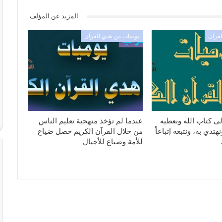
المزيد عن المؤلف
لقرآن
يوميات من هدي القرآن
ى كتاب الله ونعطيه
عندما لم تؤخذ منهجية تعليم الناس
تدي به، ونتبعه إتباعاً
من خلال القرآن الكريم حصل ضياع
للأمة وضياع للأجيال