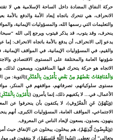
حركة النفاق المضادة داخل الساحة الإسلامية هي لا ت
الانحراف، هي تتحرك باتجاه إبعاد الأمة والدفع بالأمة بعيدا
والتعليمات التي رسمها الله، والمسؤوليات الإيمانية، والمو
ينحرف، وقد يتوب، قد يذكر فيتوب ويرجع إلى الله “سبحانه
يدعو إلى الانحراف، أن يدفع بالأمة باتجاه الانحراف: إما ع
والقيم، في المسؤوليات الإيمانية، في المواقف الإيمانية، ف
شؤونها العامة والمختلفة على المستوى الاقتصادي والاج
الاتجاه هو حركة يتحرك فيها المنافقون، ويسعون لذلك، و
وَالْمُنَافِقَاتُ بَعْضُهُمْ مِنْ بَعْضٍ يَأْمُرُونَ بِالْمُنْكَرِ
مستوى سلوكياتهم، تصرفاتهم، مواقفهم في المنكر، موا
الأعمال، في… لا يكفيهم ذلك، إنما يأمرون {
يَأْمُرُونَ بِالْمُنْكَرِ
.
{وَيَنْهَوْنَ عَنِ الْمَعْرُوفِ}، لا يكتفون بأن ينحرفوا
الاجتماعي، المواقف العامة، المسؤوليات الكبرى، أنهم ينح
ينهون، يصدون، يسعون لإبعاد الناس عن المعروف.
{وَيَقْبِضُونَ أَيْدِيَهُمْ}، هم يبخلون، يبخلون عن الإنفاق حيث
وتعالى” أن نعطي. {نَسُوا اللَّهَ فَنَسِيَهُمْ}، لا ينفقون في 