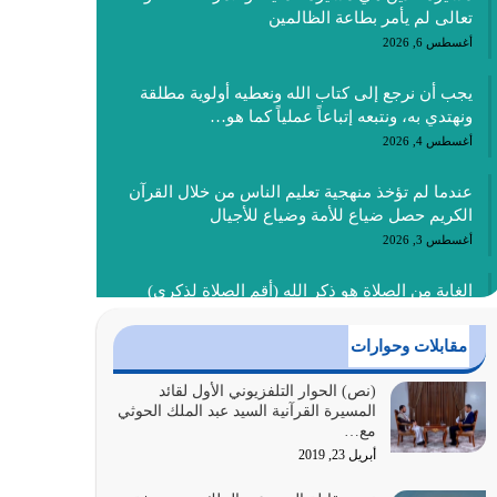
تعالى لم يأمر بطاعة الظالمين
أغسطس 6, 2026
يجب أن نرجع إلى كتاب الله ونعطيه أولوية مطلقة
ونهتدي به، ونتبعه إتباعاً عملياً كما هو…
أغسطس 4, 2026
عندما لم تؤخذ منهجية تعليم الناس من خلال القرآن
الكريم حصل ضياع للأمة وضياع للأجيال
أغسطس 3, 2026
الغاية من الصلاة هو ذكر الله (أقم الصلاة لذكري)
إضافة إلى {وَأَعِدُّوا لَهُمْ مَا…
أغسطس 2, 2026
مقابلات وحوارات
السبب الرئيسي لشقاء الأمة الابتعاد عن كتاب الله
(نص) الحوار التلفزيوني الأول لقائد
المسيرة القرآنية السيد عبد الملك الحوثي
والتعدي لحدود الله بالإضافات للدين
مع…
أغسطس 1, 2026
أبريل 23, 2019
أبرز أسباب الشقاء هو الإعراض عن ذكر الله وعن هدى