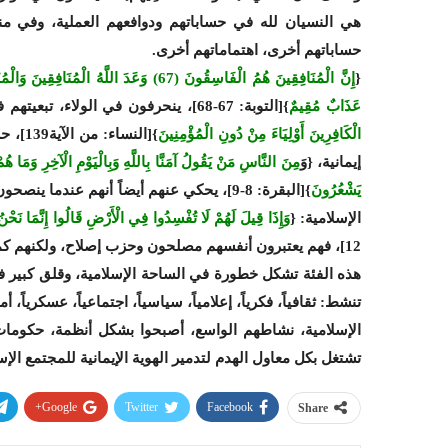
هي النسيان لله في حساباتهم ودوافعهم العملية، وفي منط
حساباتهم أخرى، اهتماماتهم أخرى.
{
إِنَّ الْمُنَافِقِينَ هُمُ الْفَاسِقُونَ (67) وَعَدَ
عَذَابٌ مُقِيمٌ
}[التوبة: 67-68]، ينحرفون في الولاء، تبعيتهم في ولاءاتهم ومواقفهم لأعداء المسلمين، قال عنهم: {
الْكَافِرِينَ أَوْلِيَاءَ مِنْ دُونِ الْمُؤْمِنِينَ
}[الن
إيمانية، {وَ
يَشْعُرُونَ
}[البقرة: 8-9]، يحكي عنهم أيضاً أنهم عند
الإسلامية: {
وَإِذَا قِيلَ لَهُمْ لَا تُفْسِدُوا فِي الْأَرْضِ قَالُوا إِنَّمَا نَحْنُ مُصْلِحُونَ (11) أَلَا إِنَّهُمْ هُمُ الْمُفْسِد
12]، فهم يعتبرون أنفسهم مصلحون وحزب إصلاح، ولكنهم كما قال عنهم: {
هذه الفئة تشكل خطورة في الساحة الإسلامية، وقلق كبير في
تنشط: ثقافياً، فكرياً، إعلامياً، سياسياً، اجتماعياً، عسكريا
الإسلامية، نشاطهم الواسع، أصبحوا بشكل أنظمة، حكومات، 
تشتغل بكل معاول الهدم لتدمير الهوية الإيمانية للمجتمع الإ
Google+
Twitter
Facebook
Share