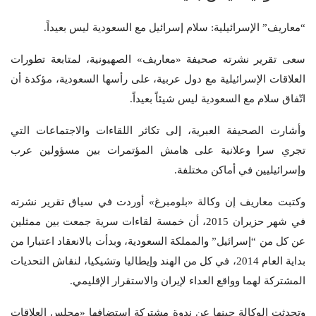
“معاريف” الإسرائيلية: سلام إسرائيل مع السعودية ليس بعيداً.
سعى تقرير نشرته صحيفة «معاريف» الصهيونية، لمتابعة تطورات
العلاقات الإسرائيلية مع دول عربية، على رأسها السعودية، مؤكدة أن
اتّفاق سلام مع السعودية ليس شيئاً بعيداً.
وأشارت الصحيفة العبرية، إلى تكاثر اللقاءات والاجتماعات التي
تجري سرا وعلانية على هامش المؤتمرات بين مسؤولين عرب
وإسرائيليين في أماكن مختلفة.
وكتبت معاريف إن وكالة «بلومبرغ» أوردت في سياق تقرير نشرته
في شهر حزيران 2015، أن خمسة لقاءات سرية جمعت بين ممثلين
عن كل من “إسرائيل” والمملكة السعودية، وبدأت بالانعقاد اعتبارا من
بداية العام 2014، في كل من الهند وإيطاليا وتشيكيا، لنقاش التحديات
المشتركة لهما وواقع العداء لإيران والاستقرار الإقليمي.
وتحدثت الوكالة حينها عن ندوة مشتركة استضافها «مجلس العلاقات