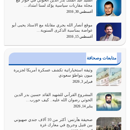
السيد عبد الملك بدر الدين الحوثي في حوار مع
أولياء الشيطان كلما كانوا أكثر ولاءً وطاعة للشيطان كلما كانوا
مجلة مقاربات سياسية يؤكد لسنا امتداد…
أكثر ضعفاً
أغسطس 30, 2016
يوليو 30, 2026
موقع أنصار الله يجري مقابلة مع الاستاذ يحيى أبو
وعد الله تعالى من يُقتل في سبيله بالحياة الأبدية والرزق
عواضة بمناسبة الذكرى السنوية…
والاستبشار والنجاة والخلود في…
أغسطس 15, 2016
يوليو 29, 2026
القرآن الكريم هو أهم مصدر لمعرفة رسول الله معرفة سيرته
متابعات وصحافة
معرفة شخصيته معرفة عظمته
يوليو 28, 2026
وثيقة استخباراتية تكشف عسكرة أمريكا لجزيرة
ميون بتواطؤ سعودي
هل نحن من الصالحين؟ قيِّم نفسك هنا اترك القرآن على أصله
فبراير 3, 2026
وأعرض نفسك، وأعرض ما لديك على…
يوليو 27, 2026
المشروع القرآني للشهيد القائد حسين بدر الدين
الحوثي رضوان الله عليه.. كيف حورب…
عندما يكون عدوك هو عدو الله معناه أن تكون نقاط الضعف
يناير 14, 2026
فيه كثيرة وسينصرك الله عليه إذا…
يوليو 26, 2026
صحيفة هآرتس: أكثر من 10 آلاف جندي صهيوني
بين قتيل وجريح في معارك غزة