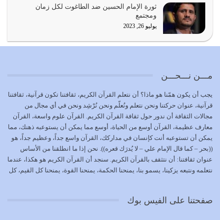
ثورة الإمام الحسين ضد الطاغوت لكل زمان
كل زمان…
ومجتمع
يوليو 19, 2026
يوليو 26, 2023
الوظيفة عبارة عن مسؤولية يجب النهوض بها كما ينبغي لكي
تتحقق الحقوق للجميع
يوليو 18, 2026
مـــن نـــحـــن
بعض صفات المتقين {الصَّابِرِينَ وَالصَّادِقِينَ وَالْقَانِتِينَ
يجب أن يكون همّنا هو ماذا؟ أن نتعلم القرآن الكريم، ثقافتنا تكون قرآنية، ثقافتنا
وَالْمُنْفِقِينَ…
قرآنية، عنوان حركتنا ونحن نتعلم ونُعلّم ونحن نُرْشِد ونحن في أي مجال من
يوليو 17, 2026
مجالات الثقافة أن ندور حول ثقافة القرآن الكريم. القرآن علوم واسعة، القرآن
معارف عظيمة، القرآن أوسع من الحياة، أوسع مما يمكن أن يستوعبه ذهنك، مما
الاعتصام بحبل الله أمر إلهي للمؤمنين وهو بمثابة سبب بينهم
يمكن أن تستوعبه أنت كإنسان في مداركك، القرآن واسع جداً، وعظيم جداً، هو
وبين الله يترتب عليه النصر…
((بحر – كما قال الإمام علي – لا يُدرَك قعره)). نحن إذا ما انطلقنا من الأساس
يوليو 16, 2026
عنوان ثقافتنا: أن نتثقف بالقرآن الكريم. سنجد أن القرآن الكريم هو هكذا، عندما
نتعلمه ونتبعه يزكينا، يسمو بنا، يمنحنا الحكمة، يمنحنا القوة، يمنحنا كل القيم، كل
إما أن نحاول أن نكون من أولياء الله فيتم على أيدينا ضرب
القيم التي لما ضاعت ضاعت الأمة بضياعها، كما هو حاصل الآن في وضع
أعدائه أو لا نكون فنُضرب من…
المسلمين، وفي وضع العرب بالذات. وشرف عظيم جداً لنا، ونتمنى أن نكون
يوليو 15, 2026
صفحتنا على الفيس بوك
بمستوى أن نثقف الآخرين بالقرآن الكريم، وأن نتثقف بثقافة القرآن الكريم
{ذَلِكَ فَضْلُ اللَّهِ يُؤْتِيهِ مَنْ يَشَاءُ وَاللَّهُ ذُو الْفَضْلِ الْعَظِيمِ} يؤتيه من يشاء، فنحن