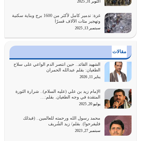
أراد الله لهذه الأمة ان تكون خير امة أخرجت للناس بالنهوض
أكتوبر 31, 2025
بالأمر بالمعروف والنهي عن…
يوليو 25, 2026
غزة: تدمير كامل لأكثر من 1600 برج وبناية سكنية
وتهجير مئات الآلاف قسرًا
سبتمبر 13, 2025
الدين الذي شرعه الله لا يجوز أن يخضع لآرائنا وأهوائنا
واجتهاداتنا لأننا سنختلف ونتفرق
يوليو 24, 2026
مقالات
أي أمة تتفرق في الدين وتتفرق في كيانها معناه أنها أصبحت
أمة عاجزة عن النهوض…
الشهيد القائد.. حين انتصر الدم الواعي على سلاح
الطغيان: بقلم عبدالله الحمران
يوليو 23, 2026
يناير 11, 2026
يجب أن نعود جميعاً الى القرآن وعندنا أخطاء جميعاً لنعتصم
بحبل الله جميعاً وليس كل…
الإمام زيد بن علي (عليه السلام).. شرارة الثورة
المتقدة في وجه الطغيان. بقلم:…
يوليو 22, 2026
يوليو 20, 2025
المُلك كله لله تعالى يؤتيه من يشاء وينزعه ممن يشاء ويعز من
محمد رسول الله ورحمته للعالمين.. (فبذلك
يشاء ويذل من يشاء
فليفرحوا). بقلم/ زيد الشُريف
يوليو 21, 2026
سبتمبر 27, 2023
{إِنَّ الدِّينَ عِنْدَ اللَّهِ الْإسْلامُ} الدين الذي شرعه الله للناس في