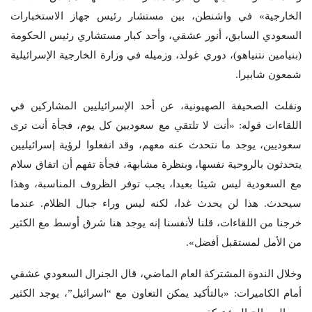
الخارجية» في واشنطن، بين مستشار رئيس جهاز الاستخبارات
السعودي السابق، أنور عشقي، وأحد كبار مستشاري رئيس الحكومة
(بنيامين نتنياهو)، دوري غولد، وزميله في وزارة الخارجية الإسرائيلية
شمعون شابيرا.
ونقلت الصحيفة الصهيونية، عن أحد الإسرائيليين المشاركين في
اللقاءات قوله: «أنت لا تلتقي مع سعوديين كل يوم، فجأة أنت ترى
سعوديين، يوجد ما نتحدث عنه معهم، وقد انفعلوا لرؤية إسرائيليين
يتحدثون بالروحية نفسها، وبنظرة مشابهة، فجأة تفهم أن اتفاق سلام
مع السعودية ليس شيئا بعيدا، يجب توفر الظروف المناسبة، وهذا
سيحدث. هذا لن يحدث غدا، لكنه ليس وراء جبال الظلام. عندما
خرجنا من اللقاءات، قلنا لأنفسنا إنه يوجد هنا شرق أوسط مع الكثير
من الأمل لمستقبل أفضل».
وخلال الندوة المشتركة العام الماضي، قال الجنرال السعودي عشقي
أمام الكاميرات: «بالتأكيد يمكن التعاون مع “اسرائيل”، يوجد الكثير