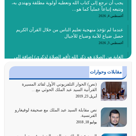
يجب أن نرجع إلى كتاب الله ونعطيه أولوية مطلقة ونهتدي به،
ونتبعه إتباعاً عملياً كما هو…
أغسطس 4, 2026
عندما لم تؤخذ منهجية تعليم الناس من خلال القرآن الكريم
حصل ضياع للأمة وضياع للأجيال
أغسطس 3, 2026
الغاية من الصلاة هو ذكر الله (أقم الصلاة لذكري) إضافة إلى
{وَأَعِدُّوا لَهُمْ مَا…
أغسطس 2, 2026
مقابلات وحوارات
السبب الرئيسي لشقاء الأمة الابتعاد عن كتاب الله والتعدي
(نص) الحوار التلفزيوني الأول لقائد المسيرة
القرآنية السيد عبد الملك الحوثي مع…
لحدود الله بالإضافات للدين
أبريل 23, 2019
أغسطس 1, 2026
نص مقابلة السيد عبد الملك مع صحيفة لوفيغارو
أبرز أسباب الشقاء هو الإعراض عن ذكر الله وعن هدى الله
الفرنسية.
المتمثل في القرآن الكريم
يوليو 18, 2018
يوليو 31, 2026