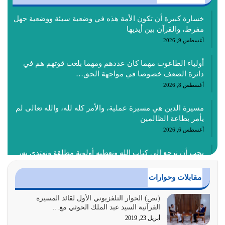
خسارة كبيرة أن تكون الأمة هذه في وضعية سيئة ووضعية جهل
مفرط، والقرآن بين أيديها
أغسطس 9, 2026
أولياء الطاغوت مهما كان عددهم ومهما بلغت قوتهم هم في
دائرة الضعف خصوصا في مواجهة الحق…
أغسطس 8, 2026
مسيرة الدين هي مسيرة عملية، والأمر كله لله، والله تعالى لم
يأمر بطاعة الظالمين
أغسطس 6, 2026
يجب أن نرجع إلى كتاب الله ونعطيه أولوية مطلقة ونهتدي به،
ونتبعه إتباعاً عملياً كما هو…
أغسطس 4, 2026
مقابلات وحوارات
عندما لم تؤخذ منهجية تعليم الناس من خلال القرآن الكريم
(نص) الحوار التلفزيوني الأول لقائد المسيرة
القرآنية السيد عبد الملك الحوثي مع…
حصل ضياع للأمة وضياع للأجيال
أبريل 23, 2019
أغسطس 3, 2026