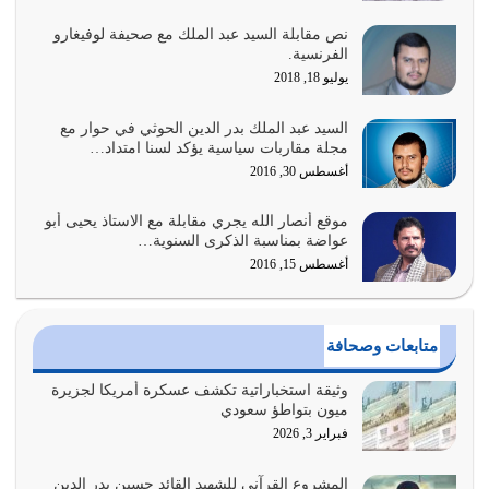
نص مقابلة السيد عبد الملك مع صحيفة لوفيغارو
الغاية من الصلاة هو ذكر الله (أقم الصلاة لذكري) إضافة إلى
الفرنسية.
{وَأَعِدُّوا لَهُمْ مَا…
يوليو 18, 2018
أغسطس 2, 2026
السيد عبد الملك بدر الدين الحوثي في حوار مع
السبب الرئيسي لشقاء الأمة الابتعاد عن كتاب الله والتعدي
مجلة مقاربات سياسية يؤكد لسنا امتداد…
لحدود الله بالإضافات للدين
أغسطس 30, 2016
أغسطس 1, 2026
موقع أنصار الله يجري مقابلة مع الاستاذ يحيى أبو
أبرز أسباب الشقاء هو الإعراض عن ذكر الله وعن هدى الله
عواضة بمناسبة الذكرى السنوية…
المتمثل في القرآن الكريم
أغسطس 15, 2016
يوليو 31, 2026
أولياء الشيطان كلما كانوا أكثر ولاءً وطاعة للشيطان كلما كانوا
متابعات وصحافة
أكثر ضعفاً
يوليو 30, 2026
وثيقة استخباراتية تكشف عسكرة أمريكا لجزيرة
ميون بتواطؤ سعودي
وعد الله تعالى من يُقتل في سبيله بالحياة الأبدية والرزق
فبراير 3, 2026
والاستبشار والنجاة والخلود في…
يوليو 29, 2026
المشروع القرآني للشهيد القائد حسين بدر الدين