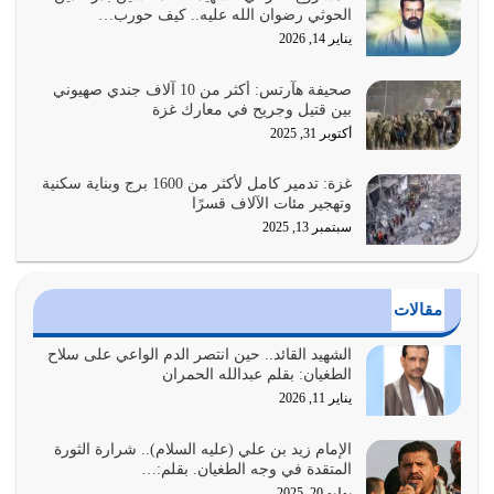
الحوثي رضوان الله عليه.. كيف حورب…
القرآن الكريم هو أهم مصدر لمعرفة رسول الله معرفة سيرته
يناير 14, 2026
معرفة شخصيته معرفة عظمته
يوليو 28, 2026
صحيفة هآرتس: أكثر من 10 آلاف جندي صهيوني
بين قتيل وجريح في معارك غزة
هل نحن من الصالحين؟ قيِّم نفسك هنا اترك القرآن على أصله
أكتوبر 31, 2025
وأعرض نفسك، وأعرض ما لديك على…
يوليو 27, 2026
غزة: تدمير كامل لأكثر من 1600 برج وبناية سكنية
وتهجير مئات الآلاف قسرًا
سبتمبر 13, 2025
عندما يكون عدوك هو عدو الله معناه أن تكون نقاط الضعف
فيه كثيرة وسينصرك الله عليه إذا…
يوليو 26, 2026
مقالات
أراد الله لهذه الأمة ان تكون خير امة أخرجت للناس بالنهوض
بالأمر بالمعروف والنهي عن…
الشهيد القائد.. حين انتصر الدم الواعي على سلاح
الطغيان: بقلم عبدالله الحمران
يوليو 25, 2026
يناير 11, 2026
الدين الذي شرعه الله لا يجوز أن يخضع لآرائنا وأهوائنا
واجتهاداتنا لأننا سنختلف ونتفرق
الإمام زيد بن علي (عليه السلام).. شرارة الثورة
المتقدة في وجه الطغيان. بقلم:…
يوليو 24, 2026
يوليو 20, 2025