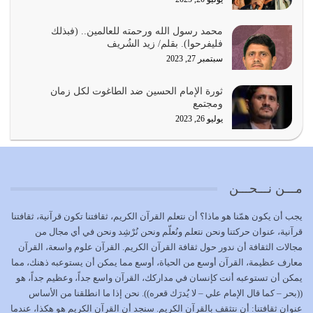
أي أمة تتفرق في الدين وتتفرق في كيانها معناه أنها أصبحت
محمد رسول الله ورحمته للعالمين.. (فبذلك
أمة عاجزة عن النهوض…
فليفرحوا). بقلم/ زيد الشُريف
يوليو 23, 2026
سبتمبر 27, 2023
يجب أن نعود جميعاً الى القرآن وعندنا أخطاء جميعاً لنعتصم
ثورة الإمام الحسين ضد الطاغوت لكل زمان
بحبل الله جميعاً وليس كل…
ومجتمع
يوليو 22, 2026
يوليو 26, 2023
المُلك كله لله تعالى يؤتيه من يشاء وينزعه ممن يشاء ويعز من
يشاء ويذل من يشاء
يوليو 21, 2026
مـــن نـــحـــن
{إِنَّ الدِّينَ عِنْدَ اللَّهِ الْإسْلامُ} الدين الذي شرعه الله للناس في
يجب أن يكون همّنا هو ماذا؟ أن نتعلم القرآن الكريم، ثقافتنا تكون قرآنية، ثقافتنا
كل زمان…
قرآنية، عنوان حركتنا ونحن نتعلم ونُعلّم ونحن نُرْشِد ونحن في أي مجال من
يوليو 19, 2026
مجالات الثقافة أن ندور حول ثقافة القرآن الكريم. القرآن علوم واسعة، القرآن
معارف عظيمة، القرآن أوسع من الحياة، أوسع مما يمكن أن يستوعبه ذهنك، مما
الوظيفة عبارة عن مسؤولية يجب النهوض بها كما ينبغي لكي
يمكن أن تستوعبه أنت كإنسان في مداركك، القرآن واسع جداً، وعظيم جداً، هو
تتحقق الحقوق للجميع
((بحر – كما قال الإمام علي – لا يُدرَك قعره)). نحن إذا ما انطلقنا من الأساس
يوليو 18, 2026
عنوان ثقافتنا: أن نتثقف بالقرآن الكريم. سنجد أن القرآن الكريم هو هكذا، عندما