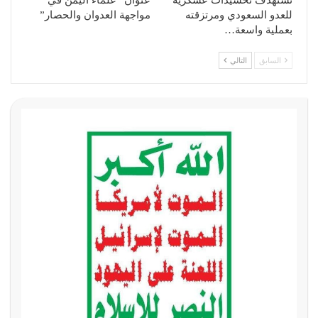
تستهدف تحشيدات عسكرية
عنوان “علماء اليمن في
للعدو السعودي ومرتزقته
مواجهة العدوان والحصار”
بعملية واسعة…
السابق
التالي