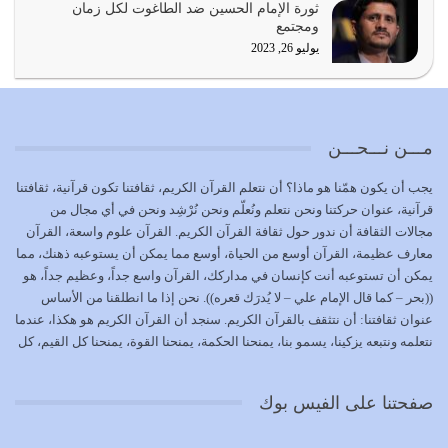
ثورة الإمام الحسين ضد الطاغوت لكل زمان
بحبل الله جميعاً وليس كل…
ومجتمع
يوليو 22, 2026
يوليو 26, 2023
المُلك كله لله تعالى يؤتيه من يشاء وينزعه ممن يشاء ويعز من
يشاء ويذل من يشاء
يوليو 21, 2026
مـــن نـــحـــن
{إِنَّ الدِّينَ عِنْدَ اللَّهِ الْإسْلامُ} الدين الذي شرعه الله للناس في
يجب أن يكون همّنا هو ماذا؟ أن نتعلم القرآن الكريم، ثقافتنا تكون قرآنية، ثقافتنا
كل زمان…
قرآنية، عنوان حركتنا ونحن نتعلم ونُعلّم ونحن نُرْشِد ونحن في أي مجال من
يوليو 19, 2026
مجالات الثقافة أن ندور حول ثقافة القرآن الكريم. القرآن علوم واسعة، القرآن
معارف عظيمة، القرآن أوسع من الحياة، أوسع مما يمكن أن يستوعبه ذهنك، مما
الوظيفة عبارة عن مسؤولية يجب النهوض بها كما ينبغي لكي
يمكن أن تستوعبه أنت كإنسان في مداركك، القرآن واسع جداً، وعظيم جداً، هو
تتحقق الحقوق للجميع
((بحر – كما قال الإمام علي – لا يُدرَك قعره)). نحن إذا ما انطلقنا من الأساس
يوليو 18, 2026
عنوان ثقافتنا: أن نتثقف بالقرآن الكريم. سنجد أن القرآن الكريم هو هكذا، عندما
نتعلمه ونتبعه يزكينا، يسمو بنا، يمنحنا الحكمة، يمنحنا القوة، يمنحنا كل القيم، كل
بعض صفات المتقين {الصَّابِرِينَ وَالصَّادِقِينَ وَالْقَانِتِينَ
القيم التي لما ضاعت ضاعت الأمة بضياعها، كما هو حاصل الآن في وضع
وَالْمُنْفِقِينَ…
المسلمين، وفي وضع العرب بالذات. وشرف عظيم جداً لنا، ونتمنى أن نكون
يوليو 17, 2026
صفحتنا على الفيس بوك
بمستوى أن نثقف الآخرين بالقرآن الكريم، وأن نتثقف بثقافة القرآن الكريم
{ذَلِكَ فَضْلُ اللَّهِ يُؤْتِيهِ مَنْ يَشَاءُ وَاللَّهُ ذُو الْفَضْلِ الْعَظِيمِ} يؤتيه من يشاء، فنحن