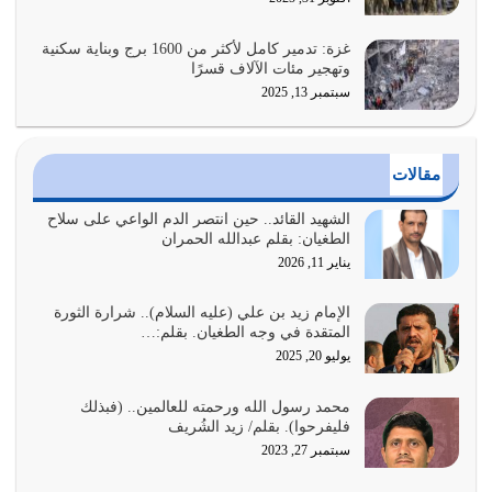
وأعرض نفسك، وأعرض ما لديك على…
يوليو 27, 2026
غزة: تدمير كامل لأكثر من 1600 برج وبناية سكنية
وتهجير مئات الآلاف قسرًا
سبتمبر 13, 2025
عندما يكون عدوك هو عدو الله معناه أن تكون نقاط الضعف
فيه كثيرة وسينصرك الله عليه إذا…
يوليو 26, 2026
مقالات
أراد الله لهذه الأمة ان تكون خير امة أخرجت للناس بالنهوض
بالأمر بالمعروف والنهي عن…
الشهيد القائد.. حين انتصر الدم الواعي على سلاح
الطغيان: بقلم عبدالله الحمران
يوليو 25, 2026
يناير 11, 2026
الدين الذي شرعه الله لا يجوز أن يخضع لآرائنا وأهوائنا
واجتهاداتنا لأننا سنختلف ونتفرق
الإمام زيد بن علي (عليه السلام).. شرارة الثورة
المتقدة في وجه الطغيان. بقلم:…
يوليو 24, 2026
يوليو 20, 2025
أي أمة تتفرق في الدين وتتفرق في كيانها معناه أنها أصبحت
محمد رسول الله ورحمته للعالمين.. (فبذلك
أمة عاجزة عن النهوض…
فليفرحوا). بقلم/ زيد الشُريف
يوليو 23, 2026
سبتمبر 27, 2023
يجب أن نعود جميعاً الى القرآن وعندنا أخطاء جميعاً لنعتصم