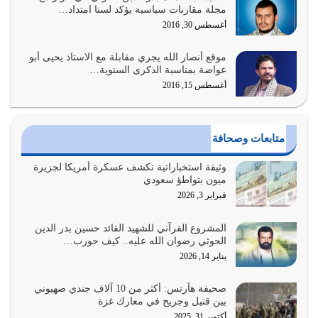
السبب الرئيسي لشقاء الأمة الابتعاد عن كتاب الله والتعدي
مجلة مقاربات سياسية يؤكد لسنا امتداد…
لحدود الله بالإضافات للدين
أغسطس 30, 2016
أغسطس 1, 2026
موقع أنصار الله يجري مقابلة مع الاستاذ يحيى أبو
أبرز أسباب الشقاء هو الإعراض عن ذكر الله وعن هدى الله
عواضة بمناسبة الذكرى السنوية…
المتمثل في القرآن الكريم
أغسطس 15, 2016
يوليو 31, 2026
أولياء الشيطان كلما كانوا أكثر ولاءً وطاعة للشيطان كلما كانوا
متابعات وصحافة
أكثر ضعفاً
يوليو 30, 2026
وثيقة استخباراتية تكشف عسكرة أمريكا لجزيرة
ميون بتواطؤ سعودي
وعد الله تعالى من يُقتل في سبيله بالحياة الأبدية والرزق
فبراير 3, 2026
والاستبشار والنجاة والخلود في…
يوليو 29, 2026
المشروع القرآني للشهيد القائد حسين بدر الدين
الحوثي رضوان الله عليه.. كيف حورب…
القرآن الكريم هو أهم مصدر لمعرفة رسول الله معرفة سيرته
يناير 14, 2026
معرفة شخصيته معرفة عظمته
يوليو 28, 2026
صحيفة هآرتس: أكثر من 10 آلاف جندي صهيوني
بين قتيل وجريح في معارك غزة
هل نحن من الصالحين؟ قيِّم نفسك هنا اترك القرآن على أصله
أكتوبر 31, 2025