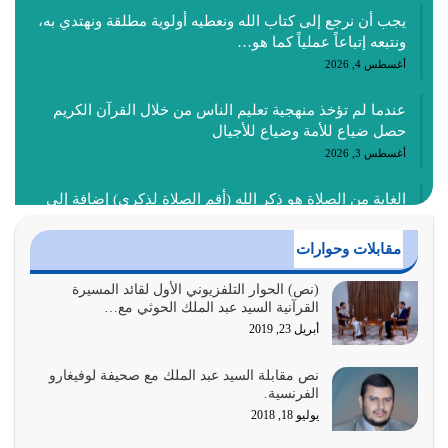
يجب أن نرجع إلى كتاب الله ونعطيه أولوية مطلقة ونهتدي به،
ونتبعه إتباعاً عملياً كما هو…
أغسطس 4, 2026
عندما لم تؤخذ منهجية تعليم الناس من خلال القرآن الكريم
حصل ضياع للأمة وضياع للأجيال
أغسطس 3, 2026
الغاية من الصلاة هو ذكر الله (أقم الصلاة لذكري) إضافة إلى
{وَأَعِدُّوا لَهُمْ مَا…
أغسطس 2, 2026
مقابلات وحوارات
السبب الرئيسي لشقاء الأمة الابتعاد عن كتاب الله والتعدي
(نص) الحوار التلفزيوني الأول لقائد المسيرة
القرآنية السيد عبد الملك الحوثي مع…
لحدود الله بالإضافات للدين
أبريل 23, 2019
أغسطس 1, 2026
نص مقابلة السيد عبد الملك مع صحيفة لوفيغارو
أبرز أسباب الشقاء هو الإعراض عن ذكر الله وعن هدى الله
الفرنسية.
المتمثل في القرآن الكريم
يوليو 18, 2018
يوليو 31, 2026