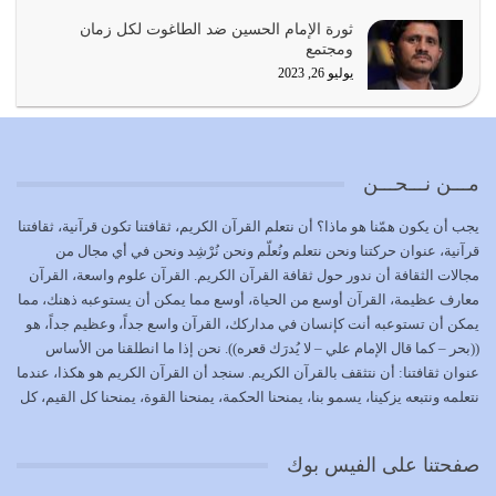
{إِنَّ الدِّينَ عِنْدَ اللَّهِ الْإسْلامُ} الدين الذي شرعه الله للناس في
ثورة الإمام الحسين ضد الطاغوت لكل زمان
كل زمان…
ومجتمع
يوليو 19, 2026
يوليو 26, 2023
الوظيفة عبارة عن مسؤولية يجب النهوض بها كما ينبغي لكي
تتحقق الحقوق للجميع
يوليو 18, 2026
مـــن نـــحـــن
بعض صفات المتقين {الصَّابِرِينَ وَالصَّادِقِينَ وَالْقَانِتِينَ
يجب أن يكون همّنا هو ماذا؟ أن نتعلم القرآن الكريم، ثقافتنا تكون قرآنية، ثقافتنا
وَالْمُنْفِقِينَ…
قرآنية، عنوان حركتنا ونحن نتعلم ونُعلّم ونحن نُرْشِد ونحن في أي مجال من
يوليو 17, 2026
مجالات الثقافة أن ندور حول ثقافة القرآن الكريم. القرآن علوم واسعة، القرآن
معارف عظيمة، القرآن أوسع من الحياة، أوسع مما يمكن أن يستوعبه ذهنك، مما
الاعتصام بحبل الله أمر إلهي للمؤمنين وهو بمثابة سبب بينهم
يمكن أن تستوعبه أنت كإنسان في مداركك، القرآن واسع جداً، وعظيم جداً، هو
وبين الله يترتب عليه النصر…
((بحر – كما قال الإمام علي – لا يُدرَك قعره)). نحن إذا ما انطلقنا من الأساس
يوليو 16, 2026
عنوان ثقافتنا: أن نتثقف بالقرآن الكريم. سنجد أن القرآن الكريم هو هكذا، عندما
نتعلمه ونتبعه يزكينا، يسمو بنا، يمنحنا الحكمة، يمنحنا القوة، يمنحنا كل القيم، كل
إما أن نحاول أن نكون من أولياء الله فيتم على أيدينا ضرب
القيم التي لما ضاعت ضاعت الأمة بضياعها، كما هو حاصل الآن في وضع
أعدائه أو لا نكون فنُضرب من…
المسلمين، وفي وضع العرب بالذات. وشرف عظيم جداً لنا، ونتمنى أن نكون
يوليو 15, 2026
صفحتنا على الفيس بوك
بمستوى أن نثقف الآخرين بالقرآن الكريم، وأن نتثقف بثقافة القرآن الكريم
{ذَلِكَ فَضْلُ اللَّهِ يُؤْتِيهِ مَنْ يَشَاءُ وَاللَّهُ ذُو الْفَضْلِ الْعَظِيمِ} يؤتيه من يشاء، فنحن