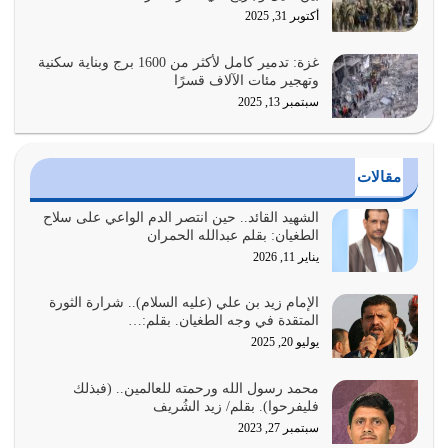
أراد الله لهذه الأمة ان تكون خير امة أخرجت للناس بالنهوض
أكتوبر 31, 2025
بالأمر بالمعروف والنهي عن…
يوليو 25, 2026
غزة: تدمير كامل لأكثر من 1600 برج وبناية سكنية
وتهجير مئات الآلاف قسرًا
سبتمبر 13, 2025
الدين الذي شرعه الله لا يجوز أن يخضع لآرائنا وأهوائنا
واجتهاداتنا لأننا سنختلف ونتفرق
يوليو 24, 2026
مقالات
أي أمة تتفرق في الدين وتتفرق في كيانها معناه أنها أصبحت
أمة عاجزة عن النهوض…
الشهيد القائد.. حين انتصر الدم الواعي على سلاح
الطغيان: بقلم عبدالله الحمران
يوليو 23, 2026
يناير 11, 2026
يجب أن نعود جميعاً الى القرآن وعندنا أخطاء جميعاً لنعتصم
بحبل الله جميعاً وليس كل…
الإمام زيد بن علي (عليه السلام).. شرارة الثورة
المتقدة في وجه الطغيان. بقلم:…
يوليو 22, 2026
يوليو 20, 2025
المُلك كله لله تعالى يؤتيه من يشاء وينزعه ممن يشاء ويعز من
محمد رسول الله ورحمته للعالمين.. (فبذلك
يشاء ويذل من يشاء
فليفرحوا). بقلم/ زيد الشُريف
يوليو 21, 2026
سبتمبر 27, 2023