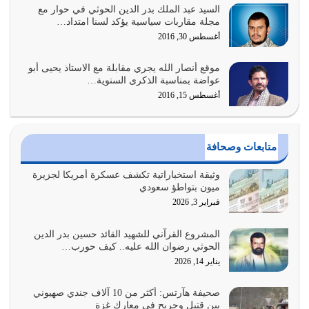
السيد عبد الملك بدر الدين الحوثي في حوار مع
أولياء الشيطان كلما كانوا أكثر ولاءً وطاعة للشيطان كلما كانوا
مجلة مقاربات سياسية يؤكد لسنا امتداد…
أكثر ضعفاً
أغسطس 30, 2016
يوليو 30, 2026
موقع أنصار الله يجري مقابلة مع الاستاذ يحيى أبو
وعد الله تعالى من يُقتل في سبيله بالحياة الأبدية والرزق
عواضة بمناسبة الذكرى السنوية…
والاستبشار والنجاة والخلود في…
أغسطس 15, 2016
يوليو 29, 2026
القرآن الكريم هو أهم مصدر لمعرفة رسول الله معرفة سيرته
متابعات وصحافة
معرفة شخصيته معرفة عظمته
يوليو 28, 2026
وثيقة استخباراتية تكشف عسكرة أمريكا لجزيرة
ميون بتواطؤ سعودي
هل نحن من الصالحين؟ قيِّم نفسك هنا اترك القرآن على أصله
فبراير 3, 2026
وأعرض نفسك، وأعرض ما لديك على…
يوليو 27, 2026
المشروع القرآني للشهيد القائد حسين بدر الدين
الحوثي رضوان الله عليه.. كيف حورب…
عندما يكون عدوك هو عدو الله معناه أن تكون نقاط الضعف
يناير 14, 2026
فيه كثيرة وسينصرك الله عليه إذا…
يوليو 26, 2026
صحيفة هآرتس: أكثر من 10 آلاف جندي صهيوني
بين قتيل وجريح في معارك غزة