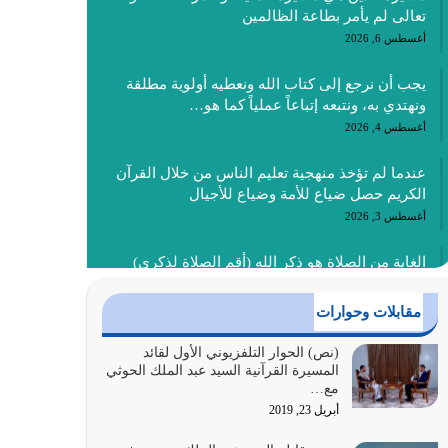
تعالى لم يأمر بطاعة الظالمين
أغسطس 6, 2026
يجب أن نرجع إلى كتاب الله ونعطيه أولوية مطلقة
ونهتدي به، ونتبعه إتباعاً عملياً كما هو…
أغسطس 4, 2026
عندما لم تؤخذ منهجية تعليم الناس من خلال القرآن
الكريم حصل ضياع للأمة وضياع للأجيال
أغسطس 3, 2026
الغاية من الصلاة هو ذكر الله (أقم الصلاة لذكري)
إضافة إلى {وَأَعِدُّوا لَهُمْ مَا…
أغسطس 2, 2026
مقابلات وحوارات
السبب الرئيسي لشقاء الأمة الابتعاد عن كتاب الله
(نص) الحوار التلفزيوني الأول لقائد
المسيرة القرآنية السيد عبد الملك الحوثي
والتعدي لحدود الله بالإضافات للدين
مع…
أغسطس 1, 2026
أبريل 23, 2019
أبرز أسباب الشقاء هو الإعراض عن ذكر الله وعن هدى