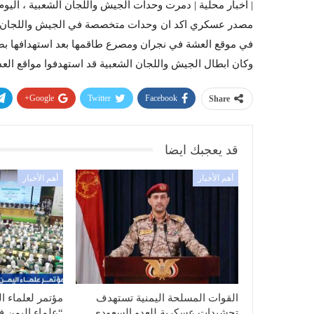
| أخبار محلية | دمرت وحدات الجيش واللجان الشعبية ، اليوم 1 جماد ثاني 1438 هـ ، دبابة سعودية نوع ” ابرامز” في نجران
مصدر عسكري اكد ان وحدات متخصصة في الجيش واللجان الشعب
في موقع العشة في نجران ومصرع طاقمها بعد استهدافها بص
وكان ابطال الجيش واللجان الشعبية قد استهدفوا مواقع الع
Google+
Twitter
Facebook
Share
قد يعجبك ايضا
أهم الأخبار
أهم الأخبار
القوات المسلحة اليمنية تستهدف
مؤتمر لعلماء ا
تحشيدات عسكرية للعدو السعودي
“علماء اليمن ف