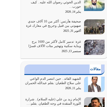
الدين الحوثي رضوان الله عليه.. كيف
الضعف فيه كثيرة وسينصرك الله عليه إذا…
حورب…
يوليو 26, 2026
يناير 14, 2026
أراد الله لهذه الأمة ان تكون خير امة أخرجت للناس
صحيفة هآرتس: أكثر من 10 آلاف جندي
بالنهوض بالأمر بالمعروف والنهي عن…
صهيوني بين قتيل وجريح في معارك غزة
يوليو 25, 2026
أكتوبر 31, 2025
الدين الذي شرعه الله لا يجوز أن يخضع لآرائنا وأهوائنا
غزة: تدمير كامل لأكثر من 1600 برج
واجتهاداتنا لأننا سنختلف ونتفرق
وبناية سكنية وتهجير مئات الآلاف قسرًا
يوليو 24, 2026
سبتمبر 13, 2025
أي أمة تتفرق في الدين وتتفرق في كيانها معناه أنها
أصبحت أمة عاجزة عن النهوض…
مقالات
يوليو 23, 2026
الشهيد القائد.. حين انتصر الدم الواعي
يجب أن نعود جميعاً الى القرآن وعندنا أخطاء جميعاً
على سلاح الطغيان: بقلم عبدالله الحمران
لنعتصم بحبل الله جميعاً وليس كل…
يناير 11, 2026
يوليو 22, 2026
الإمام زيد بن علي (عليه السلام).. شرارة
الثورة المتقدة في وجه الطغيان. بقلم:…
المُلك كله لله تعالى يؤتيه من يشاء وينزعه ممن يشاء