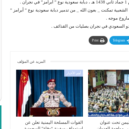
 .
ية تمكنت _ بعون الله _ من تدمير دبابة سعودية نوع ” أبرامز ”
اروخ موجه .
دو السعودي في نجران بصليات من القذائف .
Print
Telegram
المزيد عن المؤلف
أهم الأخبار
ليمن تحت عنوان
القوات المسلحة اليمنية تعلن عن
ي مواجهة العدوان
استهداف سفينة “وفاء” السعودية