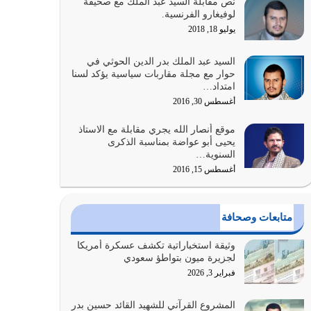
نص مقابلة السيد عبد الملك مع صحيفة
الله المتمثل في القرآن الكريم
لوفيغارو الفرنسية.
يوليو 31, 2026
يوليو 18, 2018
أولياء الشيطان كلما كانوا أكثر ولاءً وطاعة للشيطان
السيد عبد الملك بدر الدين الحوثي في
كلما كانوا أكثر ضعفاً
حوار مع مجلة مقاربات سياسية يؤكد لسنا
امتداد…
يوليو 30, 2026
أغسطس 30, 2016
وعد الله تعالى من يُقتل في سبيله بالحياة الأبدية
موقع أنصار الله يجري مقابلة مع الاستاذ
والرزق والاستبشار والنجاة والخلود في…
يحيى أبو عواضة بمناسبة الذكرى
يوليو 29, 2026
السنوية…
أغسطس 15, 2016
القرآن الكريم هو أهم مصدر لمعرفة رسول الله معرفة
سيرته معرفة شخصيته معرفة عظمته
يوليو 28, 2026
متابعات وصحافة
هل نحن من الصالحين؟ قيِّم نفسك هنا اترك القرآن
وثيقة استخباراتية تكشف عسكرة أمريكا
على أصله وأعرض نفسك، وأعرض ما لديك على…
لجزيرة ميون بتواطؤ سعودي
يوليو 27, 2026
فبراير 3, 2026
عندما يكون عدوك هو عدو الله معناه أن تكون نقاط
المشروع القرآني للشهيد القائد حسين بدر