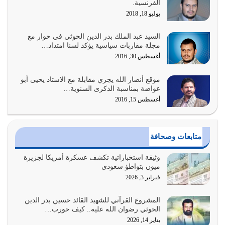
الفرنسية.
المتمثل في القرآن الكريم
يوليو 18, 2018
يوليو 31, 2026
السيد عبد الملك بدر الدين الحوثي في حوار مع
أولياء الشيطان كلما كانوا أكثر ولاءً وطاعة للشيطان كلما كانوا
مجلة مقاربات سياسية يؤكد لسنا امتداد…
أكثر ضعفاً
أغسطس 30, 2016
يوليو 30, 2026
موقع أنصار الله يجري مقابلة مع الاستاذ يحيى أبو
وعد الله تعالى من يُقتل في سبيله بالحياة الأبدية والرزق
عواضة بمناسبة الذكرى السنوية…
والاستبشار والنجاة والخلود في…
أغسطس 15, 2016
يوليو 29, 2026
القرآن الكريم هو أهم مصدر لمعرفة رسول الله معرفة سيرته
متابعات وصحافة
معرفة شخصيته معرفة عظمته
يوليو 28, 2026
وثيقة استخباراتية تكشف عسكرة أمريكا لجزيرة
ميون بتواطؤ سعودي
هل نحن من الصالحين؟ قيِّم نفسك هنا اترك القرآن على أصله
فبراير 3, 2026
وأعرض نفسك، وأعرض ما لديك على…
يوليو 27, 2026
المشروع القرآني للشهيد القائد حسين بدر الدين
الحوثي رضوان الله عليه.. كيف حورب…
عندما يكون عدوك هو عدو الله معناه أن تكون نقاط الضعف
يناير 14, 2026