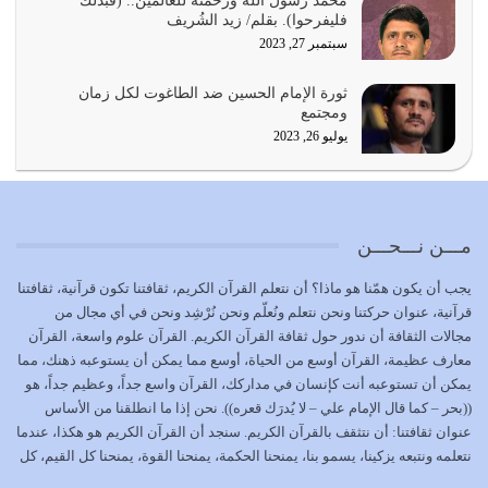
محمد رسول الله ورحمته للعالمين.. (فبذلك
يشاء ويذل من يشاء
فليفرحوا). بقلم/ زيد الشُريف
يوليو 21, 2026
سبتمبر 27, 2023
{إِنَّ الدِّينَ عِنْدَ اللَّهِ الْإسْلامُ} الدين الذي شرعه الله للناس في
ثورة الإمام الحسين ضد الطاغوت لكل زمان
كل زمان…
ومجتمع
يوليو 19, 2026
يوليو 26, 2023
الوظيفة عبارة عن مسؤولية يجب النهوض بها كما ينبغي لكي
تتحقق الحقوق للجميع
يوليو 18, 2026
مـــن نـــحـــن
بعض صفات المتقين {الصَّابِرِينَ وَالصَّادِقِينَ وَالْقَانِتِينَ
يجب أن يكون همّنا هو ماذا؟ أن نتعلم القرآن الكريم، ثقافتنا تكون قرآنية، ثقافتنا
وَالْمُنْفِقِينَ…
قرآنية، عنوان حركتنا ونحن نتعلم ونُعلّم ونحن نُرْشِد ونحن في أي مجال من
يوليو 17, 2026
مجالات الثقافة أن ندور حول ثقافة القرآن الكريم. القرآن علوم واسعة، القرآن
معارف عظيمة، القرآن أوسع من الحياة، أوسع مما يمكن أن يستوعبه ذهنك، مما
الاعتصام بحبل الله أمر إلهي للمؤمنين وهو بمثابة سبب بينهم
يمكن أن تستوعبه أنت كإنسان في مداركك، القرآن واسع جداً، وعظيم جداً، هو
وبين الله يترتب عليه النصر…
((بحر – كما قال الإمام علي – لا يُدرَك قعره)). نحن إذا ما انطلقنا من الأساس
يوليو 16, 2026
عنوان ثقافتنا: أن نتثقف بالقرآن الكريم. سنجد أن القرآن الكريم هو هكذا، عندما
نتعلمه ونتبعه يزكينا، يسمو بنا، يمنحنا الحكمة، يمنحنا القوة، يمنحنا كل القيم، كل
إما أن نحاول أن نكون من أولياء الله فيتم على أيدينا ضرب
القيم التي لما ضاعت ضاعت الأمة بضياعها، كما هو حاصل الآن في وضع