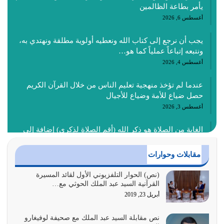
يأمر بطاعة الظالمين
أغسطس 6, 2026
يجب أن نرجع إلى كتاب الله ونعطيه أولوية مطلقة ونهتدي به،
ونتبعه إتباعاً عملياً كما هو…
أغسطس 4, 2026
عندما لم تؤخذ منهجية تعليم الناس من خلال القرآن الكريم
حصل ضياع للأمة وضياع للأجيال
أغسطس 3, 2026
الغاية من الصلاة هو ذكر الله (أقم الصلاة لذكري) إضافة إلى
{وَأَعِدُّوا لَهُمْ مَا…
أغسطس 2, 2026
مقابلات وحوارات
السبب الرئيسي لشقاء الأمة الابتعاد عن كتاب الله والتعدي
(نص) الحوار التلفزيوني الأول لقائد المسيرة
القرآنية السيد عبد الملك الحوثي مع…
لحدود الله بالإضافات للدين
أبريل 23, 2019
أغسطس 1, 2026
نص مقابلة السيد عبد الملك مع صحيفة لوفيغارو
أبرز أسباب الشقاء هو الإعراض عن ذكر الله وعن هدى الله