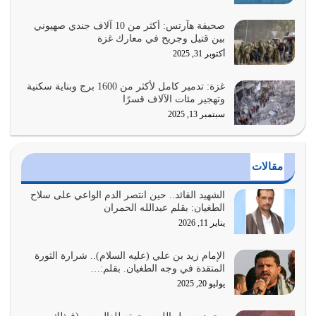
فيه كثيرة وسينصرك الله عليه إذا…
يوليو 26, 2026
صحيفة هآرتس: أكثر من 10 آلاف جندي صهيوني
بين قتيل وجريح في معارك غزة
أراد الله لهذه الأمة ان تكون خير امة أخرجت للناس بالنهوض
أكتوبر 31, 2025
بالأمر بالمعروف والنهي عن…
يوليو 25, 2026
غزة: تدمير كامل لأكثر من 1600 برج وبناية سكنية
وتهجير مئات الآلاف قسرًا
سبتمبر 13, 2025
الدين الذي شرعه الله لا يجوز أن يخضع لآرائنا وأهوائنا
واجتهاداتنا لأننا سنختلف ونتفرق
يوليو 24, 2026
مقالات
أي أمة تتفرق في الدين وتتفرق في كيانها معناه أنها أصبحت
أمة عاجزة عن النهوض…
الشهيد القائد.. حين انتصر الدم الواعي على سلاح
الطغيان: بقلم عبدالله الحمران
يوليو 23, 2026
يناير 11, 2026
يجب أن نعود جميعاً الى القرآن وعندنا أخطاء جميعاً لنعتصم
بحبل الله جميعاً وليس كل…
الإمام زيد بن علي (عليه السلام).. شرارة الثورة
المتقدة في وجه الطغيان. بقلم:…
يوليو 22, 2026
يوليو 20, 2025
المُلك كله لله تعالى يؤتيه من يشاء وينزعه ممن يشاء ويعز من