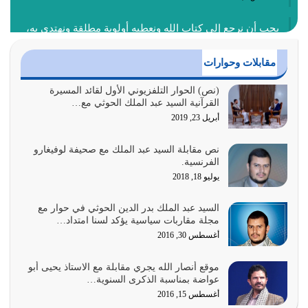
يجب أن نرجع إلى كتاب الله ونعطيه أولوية مطلقة ونهتدي به،
ونتبعه إتباعاً عملياً كما هو…
أغسطس 4, 2026
مقابلات وحوارات
عندما لم تؤخذ منهجية تعليم الناس من خلال القرآن الكريم
(نص) الحوار التلفزيوني الأول لقائد المسيرة
القرآنية السيد عبد الملك الحوثي مع…
حصل ضياع للأمة وضياع للأجيال
أبريل 23, 2019
أغسطس 3, 2026
نص مقابلة السيد عبد الملك مع صحيفة لوفيغارو
الغاية من الصلاة هو ذكر الله (أقم الصلاة لذكري) إضافة إلى
الفرنسية.
{وَأَعِدُّوا لَهُمْ مَا…
يوليو 18, 2018
أغسطس 2, 2026
السيد عبد الملك بدر الدين الحوثي في حوار مع
السبب الرئيسي لشقاء الأمة الابتعاد عن كتاب الله والتعدي
مجلة مقاربات سياسية يؤكد لسنا امتداد…
لحدود الله بالإضافات للدين
أغسطس 30, 2016
أغسطس 1, 2026
موقع أنصار الله يجري مقابلة مع الاستاذ يحيى أبو
أبرز أسباب الشقاء هو الإعراض عن ذكر الله وعن هدى الله
عواضة بمناسبة الذكرى السنوية…
المتمثل في القرآن الكريم
أغسطس 15, 2016
يوليو 31, 2026