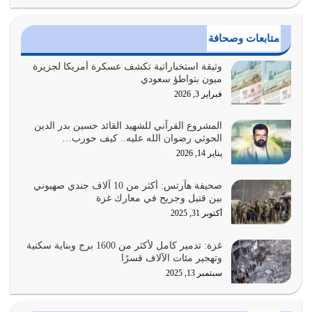
أولياء الشيطان كلما كانوا أكثر ولاءً وطاعة للشيطان كلما كانوا
متابعات وصحافة
أكثر ضعفاً
يوليو 30, 2026
وثيقة استخباراتية تكشف عسكرة أمريكا لجزيرة
ميون بتواطؤ سعودي
وعد الله تعالى من يُقتل في سبيله بالحياة الأبدية والرزق
فبراير 3, 2026
والاستبشار والنجاة والخلود في…
يوليو 29, 2026
المشروع القرآني للشهيد القائد حسين بدر الدين
الحوثي رضوان الله عليه.. كيف حورب…
القرآن الكريم هو أهم مصدر لمعرفة رسول الله معرفة سيرته
يناير 14, 2026
معرفة شخصيته معرفة عظمته
يوليو 28, 2026
صحيفة هآرتس: أكثر من 10 آلاف جندي صهيوني
بين قتيل وجريح في معارك غزة
هل نحن من الصالحين؟ قيِّم نفسك هنا اترك القرآن على أصله
أكتوبر 31, 2025
وأعرض نفسك، وأعرض ما لديك على…
يوليو 27, 2026
غزة: تدمير كامل لأكثر من 1600 برج وبناية سكنية
وتهجير مئات الآلاف قسرًا
سبتمبر 13, 2025
عندما يكون عدوك هو عدو الله معناه أن تكون نقاط الضعف
فيه كثيرة وسينصرك الله عليه إذا…
يوليو 26, 2026