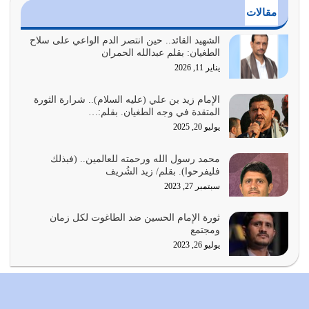
مقالات
أراد الله لهذه الأمة ان تكون خير امة أخرجت للناس بالنهوض
بالأمر بالمعروف والنهي عن…
الشهيد القائد.. حين انتصر الدم الواعي على سلاح
الطغيان: بقلم عبدالله الحمران
يوليو 25, 2026
يناير 11, 2026
الدين الذي شرعه الله لا يجوز أن يخضع لآرائنا وأهوائنا
واجتهاداتنا لأننا سنختلف ونتفرق
الإمام زيد بن علي (عليه السلام).. شرارة الثورة
المتقدة في وجه الطغيان. بقلم:…
يوليو 24, 2026
يوليو 20, 2025
أي أمة تتفرق في الدين وتتفرق في كيانها معناه أنها أصبحت
محمد رسول الله ورحمته للعالمين.. (فبذلك
أمة عاجزة عن النهوض…
فليفرحوا). بقلم/ زيد الشُريف
يوليو 23, 2026
سبتمبر 27, 2023
يجب أن نعود جميعاً الى القرآن وعندنا أخطاء جميعاً لنعتصم
ثورة الإمام الحسين ضد الطاغوت لكل زمان
بحبل الله جميعاً وليس كل…
ومجتمع
يوليو 22, 2026
يوليو 26, 2023
المُلك كله لله تعالى يؤتيه من يشاء وينزعه ممن يشاء ويعز من
يشاء ويذل من يشاء
يوليو 21, 2026