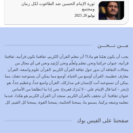
ثورة الإمام الحسين ضد الطاغوت لكل زمان
كل زمان…
ومجتمع
يوليو 19, 2026
يوليو 26, 2023
الوظيفة عبارة عن مسؤولية يجب النهوض بها كما ينبغي لكي
تتحقق الحقوق للجميع
يوليو 18, 2026
مـــن نـــحـــن
بعض صفات المتقين {الصَّابِرِينَ وَالصَّادِقِينَ وَالْقَانِتِينَ
يجب أن يكون همّنا هو ماذا؟ أن نتعلم القرآن الكريم، ثقافتنا تكون قرآنية، ثقافتنا
وَالْمُنْفِقِينَ…
قرآنية، عنوان حركتنا ونحن نتعلم ونُعلّم ونحن نُرْشِد ونحن في أي مجال من
يوليو 17, 2026
مجالات الثقافة أن ندور حول ثقافة القرآن الكريم. القرآن علوم واسعة، القرآن
معارف عظيمة، القرآن أوسع من الحياة، أوسع مما يمكن أن يستوعبه ذهنك، مما
الاعتصام بحبل الله أمر إلهي للمؤمنين وهو بمثابة سبب بينهم
يمكن أن تستوعبه أنت كإنسان في مداركك، القرآن واسع جداً، وعظيم جداً، هو
وبين الله يترتب عليه النصر…
((بحر – كما قال الإمام علي – لا يُدرَك قعره)). نحن إذا ما انطلقنا من الأساس
يوليو 16, 2026
عنوان ثقافتنا: أن نتثقف بالقرآن الكريم. سنجد أن القرآن الكريم هو هكذا، عندما
نتعلمه ونتبعه يزكينا، يسمو بنا، يمنحنا الحكمة، يمنحنا القوة، يمنحنا كل القيم، كل
إما أن نحاول أن نكون من أولياء الله فيتم على أيدينا ضرب
القيم التي لما ضاعت ضاعت الأمة بضياعها، كما هو حاصل الآن في وضع
أعدائه أو لا نكون فنُضرب من…
المسلمين، وفي وضع العرب بالذات. وشرف عظيم جداً لنا، ونتمنى أن نكون
يوليو 15, 2026
صفحتنا على الفيس بوك
بمستوى أن نثقف الآخرين بالقرآن الكريم، وأن نتثقف بثقافة القرآن الكريم
{ذَلِكَ فَضْلُ اللَّهِ يُؤْتِيهِ مَنْ يَشَاءُ وَاللَّهُ ذُو الْفَضْلِ الْعَظِيمِ} يؤتيه من يشاء، فنحن