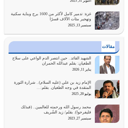
أراد الله لهذه الأمة ان تكون خير امة أخرجت للناس بالنهوض
أكتوبر 31, 2025
بالأمر بالمعروف والنهي عن…
يوليو 25, 2026
غزة: تدمير كامل لأكثر من 1600 برج وبناية سكنية
وتهجير مئات الآلاف قسرًا
سبتمبر 13, 2025
الدين الذي شرعه الله لا يجوز أن يخضع لآرائنا وأهوائنا
واجتهاداتنا لأننا سنختلف ونتفرق
يوليو 24, 2026
مقالات
أي أمة تتفرق في الدين وتتفرق في كيانها معناه أنها أصبحت
أمة عاجزة عن النهوض…
الشهيد القائد.. حين انتصر الدم الواعي على سلاح
الطغيان: بقلم عبدالله الحمران
يوليو 23, 2026
يناير 11, 2026
يجب أن نعود جميعاً الى القرآن وعندنا أخطاء جميعاً لنعتصم
بحبل الله جميعاً وليس كل…
الإمام زيد بن علي (عليه السلام).. شرارة الثورة
المتقدة في وجه الطغيان. بقلم:…
يوليو 22, 2026
يوليو 20, 2025
المُلك كله لله تعالى يؤتيه من يشاء وينزعه ممن يشاء ويعز من
محمد رسول الله ورحمته للعالمين.. (فبذلك
يشاء ويذل من يشاء
فليفرحوا). بقلم/ زيد الشُريف
يوليو 21, 2026
سبتمبر 27, 2023
{إِنَّ الدِّينَ عِنْدَ اللَّهِ الْإسْلامُ} الدين الذي شرعه الله للناس في