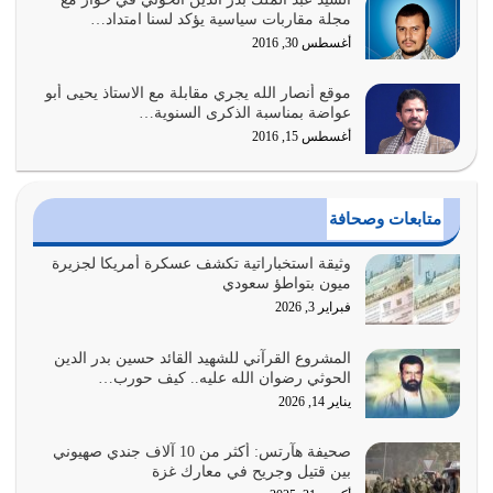
أولياء الشيطان كلما كانوا أكثر ولاءً وطاعة للشيطان كلما كانوا
مجلة مقاربات سياسية يؤكد لسنا امتداد…
أكثر ضعفاً
أغسطس 30, 2016
يوليو 30, 2026
موقع أنصار الله يجري مقابلة مع الاستاذ يحيى أبو
وعد الله تعالى من يُقتل في سبيله بالحياة الأبدية والرزق
عواضة بمناسبة الذكرى السنوية…
والاستبشار والنجاة والخلود في…
أغسطس 15, 2016
يوليو 29, 2026
القرآن الكريم هو أهم مصدر لمعرفة رسول الله معرفة سيرته
متابعات وصحافة
معرفة شخصيته معرفة عظمته
يوليو 28, 2026
وثيقة استخباراتية تكشف عسكرة أمريكا لجزيرة
ميون بتواطؤ سعودي
هل نحن من الصالحين؟ قيِّم نفسك هنا اترك القرآن على أصله
فبراير 3, 2026
وأعرض نفسك، وأعرض ما لديك على…
يوليو 27, 2026
المشروع القرآني للشهيد القائد حسين بدر الدين
الحوثي رضوان الله عليه.. كيف حورب…
عندما يكون عدوك هو عدو الله معناه أن تكون نقاط الضعف
يناير 14, 2026
فيه كثيرة وسينصرك الله عليه إذا…
يوليو 26, 2026
صحيفة هآرتس: أكثر من 10 آلاف جندي صهيوني
بين قتيل وجريح في معارك غزة