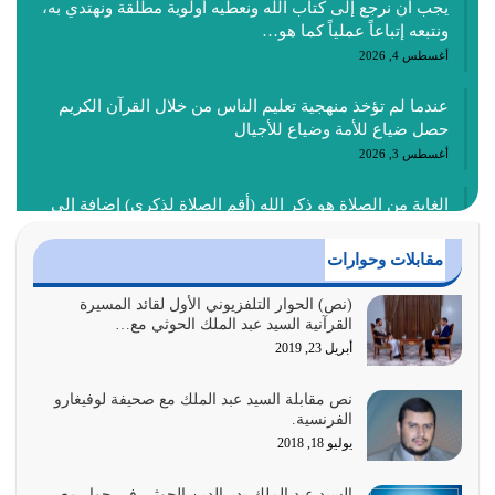
يجب أن نرجع إلى كتاب الله ونعطيه أولوية مطلقة ونهتدي به،
ونتبعه إتباعاً عملياً كما هو…
أغسطس 4, 2026
عندما لم تؤخذ منهجية تعليم الناس من خلال القرآن الكريم
حصل ضياع للأمة وضياع للأجيال
أغسطس 3, 2026
الغاية من الصلاة هو ذكر الله (أقم الصلاة لذكري) إضافة إلى
{وَأَعِدُّوا لَهُمْ مَا…
أغسطس 2, 2026
مقابلات وحوارات
السبب الرئيسي لشقاء الأمة الابتعاد عن كتاب الله والتعدي
(نص) الحوار التلفزيوني الأول لقائد المسيرة
القرآنية السيد عبد الملك الحوثي مع…
لحدود الله بالإضافات للدين
أبريل 23, 2019
أغسطس 1, 2026
نص مقابلة السيد عبد الملك مع صحيفة لوفيغارو
أبرز أسباب الشقاء هو الإعراض عن ذكر الله وعن هدى الله
الفرنسية.
المتمثل في القرآن الكريم
يوليو 18, 2018
يوليو 31, 2026
السيد عبد الملك بدر الدين الحوثي في حوار مع