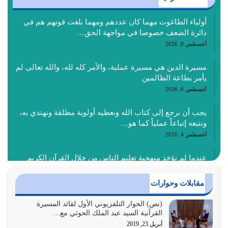
أولياء الطاغوت مهما كان عددهم ومهما بلغت قوتهم هم في
دائرة الضعف خصوصا في مواجهة الحق…
أغسطس 8, 2026
مسيرة الدين هي مسيرة عملية، والأمر كله لله، والله تعالى لم
يأمر بطاعة الظالمين
أغسطس 6, 2026
يجب أن نرجع إلى كتاب الله ونعطيه أولوية مطلقة ونهتدي به،
ونتبعه إتباعاً عملياً كما هو…
أغسطس 4, 2026
عندما لم تؤخذ منهجية تعليم الناس من خلال القرآن الكريم
حصل ضياع للأمة وضياع للأجيال
أغسطس 3, 2026
مقابلات وحوارات
الغاية من الصلاة هو ذكر الله (أقم الصلاة لذكري) إضافة إلى
(نص) الحوار التلفزيوني الأول لقائد المسيرة
القرآنية السيد عبد الملك الحوثي مع…
{وَأَعِدُّوا لَهُمْ مَا…
أبريل 23, 2019
أغسطس 2, 2026