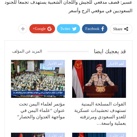
عسير: قصف مدفعي للجيش واللجان الشعبية يستهدف تجمعا للجنود
السعوديين في موقعي الزج وأسعر
Google+
Twitter
Facebook
Share
قد يعجبك ايضا
المزيد عن المؤلف
أهم الأخبار
أهم الأخبار
القوات المسلحة اليمنية
مؤتمر لعلماء اليمن تحت
تستهدف تحشيدات عسكرية
عنوان “علماء اليمن في
للعدو السعودي ومرتزقته
مواجهة العدوان والحصار”
بعملية واسعة…
أهم الأخبار
أهم الأخبار