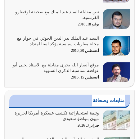
نص مقابلة السيد عبد الملك مع صحيفة لوفيغارو
السبب الرئيسي لشقاء الأمة الابتعاد عن كتاب الله والتعدي
الفرنسية.
لحدود الله بالإضافات للدين
يوليو 18, 2018
أغسطس 1, 2026
السيد عبد الملك بدر الدين الحوثي في حوار مع
أبرز أسباب الشقاء هو الإعراض عن ذكر الله وعن هدى الله
مجلة مقاربات سياسية يؤكد لسنا امتداد…
المتمثل في القرآن الكريم
أغسطس 30, 2016
يوليو 31, 2026
موقع أنصار الله يجري مقابلة مع الاستاذ يحيى أبو
أولياء الشيطان كلما كانوا أكثر ولاءً وطاعة للشيطان كلما كانوا
عواضة بمناسبة الذكرى السنوية…
أكثر ضعفاً
أغسطس 15, 2016
يوليو 30, 2026
وعد الله تعالى من يُقتل في سبيله بالحياة الأبدية والرزق
متابعات وصحافة
والاستبشار والنجاة والخلود في…
يوليو 29, 2026
وثيقة استخباراتية تكشف عسكرة أمريكا لجزيرة
ميون بتواطؤ سعودي
القرآن الكريم هو أهم مصدر لمعرفة رسول الله معرفة سيرته
فبراير 3, 2026
معرفة شخصيته معرفة عظمته
يوليو 28, 2026