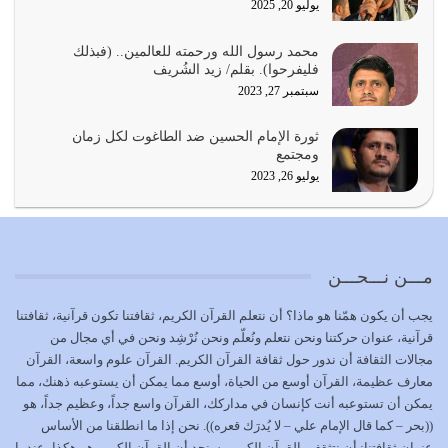
يوليو 20, 2025
يجب أن نعود جميعاً الى القرآن وعندنا أخطاء جميعاً لنعتصم
محمد رسول الله ورحمته للعالمين.. (فبذلك
بحبل الله جميعاً وليس كل…
فليفرحوا). بقلم/ زيد الشُريف
يوليو 22, 2026
سبتمبر 27, 2023
المُلك كله لله تعالى يؤتيه من يشاء وينزعه ممن يشاء ويعز من
ثورة الإمام الحسين ضد الطاغوت لكل زمان
يشاء ويذل من يشاء
ومجتمع
يوليو 21, 2026
يوليو 26, 2023
{إِنَّ الدِّينَ عِنْدَ اللَّهِ الْإسْلامُ} الدين الذي شرعه الله للناس في
كل زمان…
يوليو 19, 2026
مـــن نـــحـــن
الوظيفة عبارة عن مسؤولية يجب النهوض بها كما ينبغي لكي
يجب أن يكون همّنا هو ماذا؟ أن نتعلم القرآن الكريم، ثقافتنا تكون قرآنية، ثقافتنا
تتحقق الحقوق للجميع
قرآنية، عنوان حركتنا ونحن نتعلم ونُعلّم ونحن نُرْشِد ونحن في أي مجال من
يوليو 18, 2026
مجالات الثقافة أن ندور حول ثقافة القرآن الكريم. القرآن علوم واسعة، القرآن
معارف عظيمة، القرآن أوسع من الحياة، أوسع مما يمكن أن يستوعبه ذهنك، مما
بعض صفات المتقين {الصَّابِرِينَ وَالصَّادِقِينَ وَالْقَانِتِينَ
يمكن أن تستوعبه أنت كإنسان في مداركك، القرآن واسع جداً، وعظيم جداً، هو
وَالْمُنْفِقِينَ…
((بحر – كما قال الإمام علي – لا يُدرَك قعره)). نحن إذا ما انطلقنا من الأساس
يوليو 17, 2026
عنوان ثقافتنا: أن نتثقف بالقرآن الكريم. سنجد أن القرآن الكريم هو هكذا، عندما