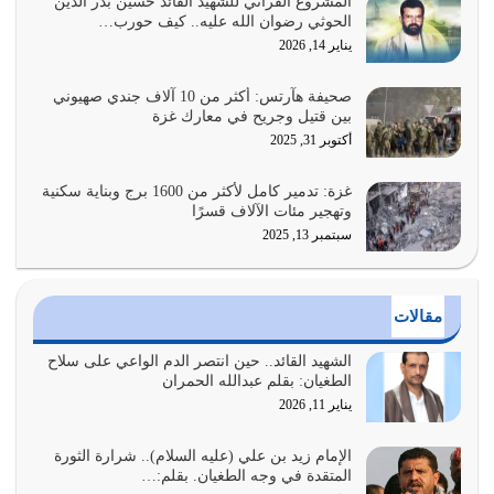
المشروع القرآني للشهيد القائد حسين بدر الدين
الحوثي رضوان الله عليه.. كيف حورب…
هل نحن من الصالحين؟ قيِّم نفسك هنا اترك القرآن على أصله
يناير 14, 2026
وأعرض نفسك، وأعرض ما لديك على…
يوليو 27, 2026
صحيفة هآرتس: أكثر من 10 آلاف جندي صهيوني
بين قتيل وجريح في معارك غزة
عندما يكون عدوك هو عدو الله معناه أن تكون نقاط الضعف
أكتوبر 31, 2025
فيه كثيرة وسينصرك الله عليه إذا…
يوليو 26, 2026
غزة: تدمير كامل لأكثر من 1600 برج وبناية سكنية
وتهجير مئات الآلاف قسرًا
سبتمبر 13, 2025
أراد الله لهذه الأمة ان تكون خير امة أخرجت للناس بالنهوض
بالأمر بالمعروف والنهي عن…
يوليو 25, 2026
مقالات
الدين الذي شرعه الله لا يجوز أن يخضع لآرائنا وأهوائنا
واجتهاداتنا لأننا سنختلف ونتفرق
الشهيد القائد.. حين انتصر الدم الواعي على سلاح
الطغيان: بقلم عبدالله الحمران
يوليو 24, 2026
يناير 11, 2026
أي أمة تتفرق في الدين وتتفرق في كيانها معناه أنها أصبحت
أمة عاجزة عن النهوض…
الإمام زيد بن علي (عليه السلام).. شرارة الثورة
المتقدة في وجه الطغيان. بقلم:…
يوليو 23, 2026