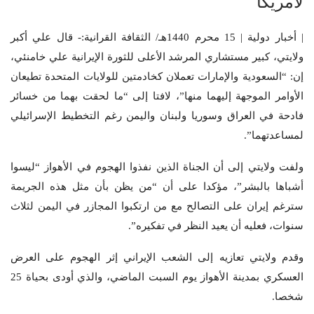
لأمريكا
| أخبار دولية | 15 محرم 1440هـ/ الثقافة القرانية:- قال علي أكبر
ولایتي، كبير مستشاري المرشد الأعلى للثورة الإيرانية علي خامنئي،
إن: “السعودية والإمارات تعملان كخادمتین للولايات المتحدة تطیعان
الأوامر الموجهة إلیهما منها”، لافتا إلی “ما لحقت بهما من خسائر
فادحة في العراق وسوریا ولبنان والیمن رغم التخطيط الإسرائيلي
لمساعدتهما”.
ولفت ولايتي إلى أن الجناة الذين نفذوا الهجوم في الأهواز “لیسوا
أشباها بالبشر”، مؤكدا على أن “من یظن بأن مثل هذه الجریمة
سترغم إیران على التصالح مع من ارتكبوا المجازر في الیمن لثلاث
سنوات، فعلیه أن یعید النظر في تفكیره”.
وقدم ولایتي تعازیه إلی الشعب الإيراني إثر الهجوم على العرض
العسكري بمدينة الأهواز يوم السبت الماضي، والذي أودى بحياة 25
شخصا.