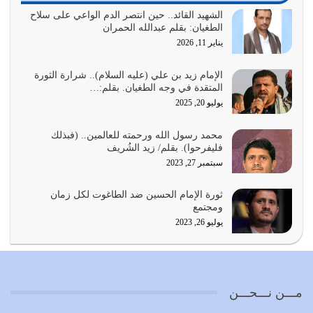
بحبل الله جميعاً وليس كل…
الشهيد القائد.. حين انتصر الدم الواعي على سلاح
الطغيان: بقلم عبدالله الحمران
يوليو 22, 2026
يناير 11, 2026
المُلك كله لله تعالى يؤتيه من يشاء وينزعه ممن يشاء ويعز من
يشاء ويذل من يشاء
الإمام زيد بن علي (عليه السلام).. شرارة الثورة
المتقدة في وجه الطغيان. بقلم:…
يوليو 21, 2026
يوليو 20, 2025
{إِنَّ الدِّينَ عِنْدَ اللَّهِ الْإسْلامُ} الدين الذي شرعه الله للناس في
محمد رسول الله ورحمته للعالمين.. (فبذلك
كل زمان…
فليفرحوا). بقلم/ زيد الشُريف
يوليو 19, 2026
سبتمبر 27, 2023
الوظيفة عبارة عن مسؤولية يجب النهوض بها كما ينبغي لكي
ثورة الإمام الحسين ضد الطاغوت لكل زمان
تتحقق الحقوق للجميع
ومجتمع
يوليو 18, 2026
يوليو 26, 2023
بعض صفات المتقين {الصَّابِرِينَ وَالصَّادِقِينَ وَالْقَانِتِينَ
وَالْمُنْفِقِينَ…
يوليو 17, 2026
مـــن نـــحـــن
الاعتصام بحبل الله أمر إلهي للمؤمنين وهو بمثابة سبب بينهم