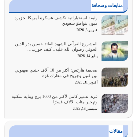
هل نحن من الصالحين؟ قيِّم نفسك هنا اترك القرآن على أصله
متابعات وصحافة
وأعرض نفسك، وأعرض ما لديك على…
يوليو 27, 2026
وثيقة استخباراتية تكشف عسكرة أمريكا لجزيرة
ميون بتواطؤ سعودي
عندما يكون عدوك هو عدو الله معناه أن تكون نقاط الضعف
فبراير 3, 2026
فيه كثيرة وسينصرك الله عليه إذا…
يوليو 26, 2026
المشروع القرآني للشهيد القائد حسين بدر الدين
الحوثي رضوان الله عليه.. كيف حورب…
أراد الله لهذه الأمة ان تكون خير امة أخرجت للناس بالنهوض
يناير 14, 2026
بالأمر بالمعروف والنهي عن…
يوليو 25, 2026
صحيفة هآرتس: أكثر من 10 آلاف جندي صهيوني
بين قتيل وجريح في معارك غزة
الدين الذي شرعه الله لا يجوز أن يخضع لآرائنا وأهوائنا
أكتوبر 31, 2025
واجتهاداتنا لأننا سنختلف ونتفرق
يوليو 24, 2026
غزة: تدمير كامل لأكثر من 1600 برج وبناية سكنية
وتهجير مئات الآلاف قسرًا
سبتمبر 13, 2025
أي أمة تتفرق في الدين وتتفرق في كيانها معناه أنها أصبحت
أمة عاجزة عن النهوض…
يوليو 23, 2026
مقالات
يجب أن نعود جميعاً الى القرآن وعندنا أخطاء جميعاً لنعتصم