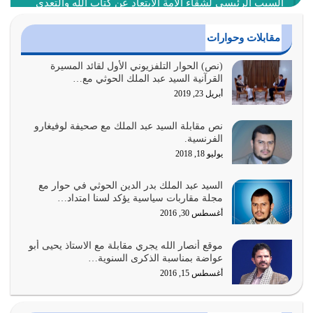
السبب الرئيسي لشقاء الأمة الابتعاد عن كتاب الله والتعدي
لحدود الله بالإضافات للدين
أغسطس 1, 2026
مقابلات وحوارات
أبرز أسباب الشقاء هو الإعراض عن ذكر الله وعن هدى الله
(نص) الحوار التلفزيوني الأول لقائد المسيرة
القرآنية السيد عبد الملك الحوثي مع…
المتمثل في القرآن الكريم
أبريل 23, 2019
يوليو 31, 2026
نص مقابلة السيد عبد الملك مع صحيفة لوفيغارو
أولياء الشيطان كلما كانوا أكثر ولاءً وطاعة للشيطان كلما كانوا
الفرنسية.
أكثر ضعفاً
يوليو 18, 2018
يوليو 30, 2026
السيد عبد الملك بدر الدين الحوثي في حوار مع
وعد الله تعالى من يُقتل في سبيله بالحياة الأبدية والرزق
مجلة مقاربات سياسية يؤكد لسنا امتداد…
والاستبشار والنجاة والخلود في…
أغسطس 30, 2016
يوليو 29, 2026
موقع أنصار الله يجري مقابلة مع الاستاذ يحيى أبو
القرآن الكريم هو أهم مصدر لمعرفة رسول الله معرفة سيرته
عواضة بمناسبة الذكرى السنوية…
معرفة شخصيته معرفة عظمته
أغسطس 15, 2016
يوليو 28, 2026