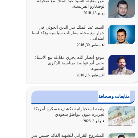
نص مقابلة السيد عبد الملك مع صحيفة
الله المتمثل في القرآن الكريم
لوفيغارو الفرنسية.
يوليو 31, 2026
يوليو 18, 2018
أولياء الشيطان كلما كانوا أكثر ولاءً وطاعة للشيطان
السيد عبد الملك بدر الدين الحوثي في
كلما كانوا أكثر ضعفاً
حوار مع مجلة مقاربات سياسية يؤكد لسنا
امتداد…
يوليو 30, 2026
أغسطس 30, 2016
وعد الله تعالى من يُقتل في سبيله بالحياة الأبدية
موقع أنصار الله يجري مقابلة مع الاستاذ
والرزق والاستبشار والنجاة والخلود في…
يحيى أبو عواضة بمناسبة الذكرى
يوليو 29, 2026
السنوية…
أغسطس 15, 2016
القرآن الكريم هو أهم مصدر لمعرفة رسول الله معرفة
سيرته معرفة شخصيته معرفة عظمته
يوليو 28, 2026
متابعات وصحافة
هل نحن من الصالحين؟ قيِّم نفسك هنا اترك القرآن
وثيقة استخباراتية تكشف عسكرة أمريكا
على أصله وأعرض نفسك، وأعرض ما لديك على…
لجزيرة ميون بتواطؤ سعودي
يوليو 27, 2026
فبراير 3, 2026
عندما يكون عدوك هو عدو الله معناه أن تكون نقاط
المشروع القرآني للشهيد القائد حسين بدر