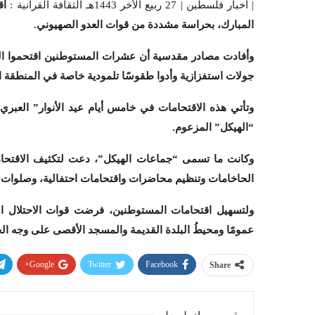
| أخبار فلسطين | 27 ربيع الأخر 1443هـ الثقافة القرآنية :
اق
المبارك، بحراسة مشددة من قوات العدو الصهيوني.
وأفادت مصادر مقدسية أن عشرات المستوطنين اقتحموا الم
جولات استفزازية وأدوا طقوسًا تلمودية خاصة في المنطقة 
وتأتي هذه الاقتحامات في خامس أيام عيد الأنوار” العبري
“الهيكل” المزعوم.
وكانت ما تسمى “جماعات الهيكل”، دعت لتكثيف الاقتحامات
الحاخامات وتنظيم محاضرات واقتحامات احتفالية، وصلوات 
ولتسهيل اقتحامات المستوطنين، فرضت قوات الاحتلال ا
عمومًا ومحيطُ البلدة القديمة والمسجد الأقصى على وجه 
Google+
Twitter
Facebook
Share