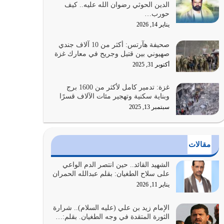
الدين الحوثي رضوان الله عليه.. كيف
الضعف فيه كثيرة وسينصرك الله عليه إذا…
حورب…
يوليو 26, 2026
يناير 14, 2026
أراد الله لهذه الأمة ان تكون خير امة أخرجت للناس
صحيفة هآرتس: أكثر من 10 آلاف جندي
بالنهوض بالأمر بالمعروف والنهي عن…
صهيوني بين قتيل وجريح في معارك غزة
يوليو 25, 2026
أكتوبر 31, 2025
الدين الذي شرعه الله لا يجوز أن يخضع لآرائنا وأهوائنا
غزة: تدمير كامل لأكثر من 1600 برج
واجتهاداتنا لأننا سنختلف ونتفرق
وبناية سكنية وتهجير مئات الآلاف قسرًا
يوليو 24, 2026
سبتمبر 13, 2025
أي أمة تتفرق في الدين وتتفرق في كيانها معناه أنها
أصبحت أمة عاجزة عن النهوض…
مقالات
يوليو 23, 2026
الشهيد القائد.. حين انتصر الدم الواعي
يجب أن نعود جميعاً الى القرآن وعندنا أخطاء جميعاً
على سلاح الطغيان: بقلم عبدالله الحمران
لنعتصم بحبل الله جميعاً وليس كل…
يناير 11, 2026
يوليو 22, 2026
الإمام زيد بن علي (عليه السلام).. شرارة
الثورة المتقدة في وجه الطغيان. بقلم:…
المُلك كله لله تعالى يؤتيه من يشاء وينزعه ممن يشاء