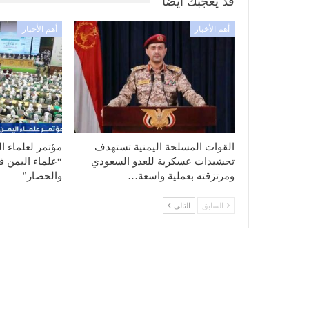
قد يعجبك ايضا
أهم الأخبار
أهم الأخبار
القوات المسلحة اليمنية تستهدف
مؤتمر لعلماء ا
تحشيدات عسكرية للعدو السعودي
“علماء اليمن ف
ومرتزقته بعملية واسعة…
والحصار”
السابق
التالي