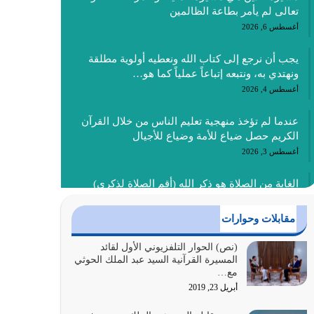
تعالى لم يأمر بطاعة الظالمين
أغسطس 6, 2026
يجب أن نرجع إلى كتاب الله ونعطيه أولوية مطلقة
ونهتدي به، ونتبعه إتباعاً عملياً كما هو…
أغسطس 4, 2026
عندما لم تؤخذ منهجية تعليم الناس من خلال القرآن
الكريم حصل ضياع للأمة وضياع للأجيال
أغسطس 3, 2026
الغاية من الصلاة هو ذكر الله (أقم الصلاة لذكري)
إضافة إلى {وَأَعِدُّوا لَهُمْ مَا…
أغسطس 2, 2026
مقابلات وحوارات
السبب الرئيسي لشقاء الأمة الابتعاد عن كتاب الله
(نص) الحوار التلفزيوني الأول لقائد
المسيرة القرآنية السيد عبد الملك الحوثي
والتعدي لحدود الله بالإضافات للدين
مع…
أغسطس 1, 2026
أبريل 23, 2019
أبرز أسباب الشقاء هو الإعراض عن ذكر الله وعن هدى