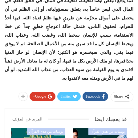
كما يدفع البعض أيضاً للخيانة، للخيانة في المال، في الحق العام، في
المال الذي ليس خاصاً به، يتعلق بمسؤولياته، أو إلى الظلم في أن
يحصل على أموال محرَّمة عن طريقٍ فيها ظلمٌ لعباد الله، فيها أخذٌ
للحرام، لحقوق الناس، فتمثل حالة اعوجاجٍ خطيرٍ جداً عن خط
الاستقامة، يسبب للإنسان سخط الله، وغضب الله، وعذاب الله،
ويحبط الإنسان كل ما قد سبق منه من الأعمال الصالحة، ثم لا يوفق
فيما بقي، والذي سيخسره هو الكثير؛ لأن الإنسان لو حاز الدنيا
بحذافيرها، لو ملك الأرض بكل ما فيها، أو كان له ما يعادل الأرض ذهباً
لافتدى به يوم القيامة من سوء العذاب، من عذاب الله الشديد، لو أن
لهم ما في الأرض ومثله معه لافتدوا به.
Google+
Twitter
Facebook
Share
قد يعجبك ايضا
المزيد عن المؤلف
يوميات من هدي القرآن
يوميات من هدي القرآن