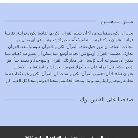
الوظيفة عبارة عن مسؤولية يجب النهوض بها كما ينبغي لكي
تتحقق الحقوق للجميع
يوليو 18, 2026
مـــن نـــحـــن
بعض صفات المتقين {الصَّابِرِينَ وَالصَّادِقِينَ وَالْقَانِتِينَ
يجب أن يكون همّنا هو ماذا؟ أن نتعلم القرآن الكريم، ثقافتنا تكون قرآنية، ثقافتنا
وَالْمُنْفِقِينَ…
قرآنية، عنوان حركتنا ونحن نتعلم ونُعلّم ونحن نُرْشِد ونحن في أي مجال من
يوليو 17, 2026
مجالات الثقافة أن ندور حول ثقافة القرآن الكريم. القرآن علوم واسعة، القرآن
معارف عظيمة، القرآن أوسع من الحياة، أوسع مما يمكن أن يستوعبه ذهنك، مما
الاعتصام بحبل الله أمر إلهي للمؤمنين وهو بمثابة سبب بينهم
يمكن أن تستوعبه أنت كإنسان في مداركك، القرآن واسع جداً، وعظيم جداً، هو
وبين الله يترتب عليه النصر…
((بحر – كما قال الإمام علي – لا يُدرَك قعره)). نحن إذا ما انطلقنا من الأساس
يوليو 16, 2026
عنوان ثقافتنا: أن نتثقف بالقرآن الكريم. سنجد أن القرآن الكريم هو هكذا، عندما
نتعلمه ونتبعه يزكينا، يسمو بنا، يمنحنا الحكمة، يمنحنا القوة، يمنحنا كل القيم، كل
إما أن نحاول أن نكون من أولياء الله فيتم على أيدينا ضرب
القيم التي لما ضاعت ضاعت الأمة بضياعها، كما هو حاصل الآن في وضع
أعدائه أو لا نكون فنُضرب من…
المسلمين، وفي وضع العرب بالذات. وشرف عظيم جداً لنا، ونتمنى أن نكون
يوليو 15, 2026
صفحتنا على الفيس بوك
بمستوى أن نثقف الآخرين بالقرآن الكريم، وأن نتثقف بثقافة القرآن الكريم
{ذَلِكَ فَضْلُ اللَّهِ يُؤْتِيهِ مَنْ يَشَاءُ وَاللَّهُ ذُو الْفَضْلِ الْعَظِيمِ} يؤتيه من يشاء، فنحن
نحاول أن نكون ممن يشاء الله أن يُؤتَوا هذا الفضل العظيم. لا تفكر إطلاقاً أن
العلم هو في أن تنتهي من رصّات من الكتب، ربما رصات من الكتب توجد في
نفسك جهلاً وضلالاً، لا تنفع. استعرض الآن المكاتب في الشوارع في المدن تجد
رصات من الكتب، رصّات من الكتب في الحديث في التفسير في الفقه في فنون