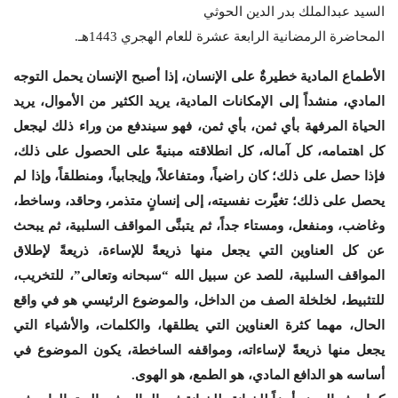
السيد عبدالملك بدر الدين الحوثي
المحاضرة الرمضانية الرابعة عشرة للعام الهجري 1443هـ.
الأطماع المادية خطيرةٌ على الإنسان، إذا أصبح الإنسان يحمل التوجه
المادي، منشداً إلى الإمكانات المادية، يريد الكثير من الأموال، يريد
الحياة المرفهة بأي ثمن، بأي ثمن، فهو سيندفع من وراء ذلك ليجعل
كل اهتمامه، كل آماله، كل انطلاقته مبنيةً على الحصول على ذلك،
فإذا حصل على ذلك؛ كان راضياً، ومتفاعلاً، وإيجابياً، ومنطلقاً، وإذا لم
يحصل على ذلك؛ تغيَّرت نفسيته، إلى إنسانٍ متذمر، وحاقد، وساخط،
وغاضب، ومنفعل، ومستاء جداً، ثم يتبنَّى المواقف السلبية، ثم يبحث
عن كل العناوين التي يجعل منها ذريعةً للإساءة، ذريعةً لإطلاق
المواقف السلبية، للصد عن سبيل الله “سبحانه وتعالى”، للتخريب،
للتثبيط، لخلخلة الصف من الداخل، والموضوع الرئيسي هو في واقع
الحال، مهما كثرة العناوين التي يطلقها، والكلمات، والأشياء التي
يجعل منها ذريعةً لإساءاته، ومواقفه الساخطة، يكون الموضوع في
أساسه هو الدافع المادي، هو الطمع، هو الهوى.