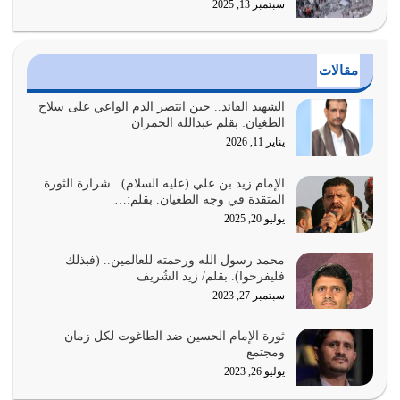
سبتمبر 13, 2025
الدين الذي شرعه الله لا يجوز أن يخضع لآرائنا وأهوائنا
واجتهاداتنا لأننا سنختلف ونتفرق
يوليو 24, 2026
مقالات
أي أمة تتفرق في الدين وتتفرق في كيانها معناه أنها أصبحت
أمة عاجزة عن النهوض…
الشهيد القائد.. حين انتصر الدم الواعي على سلاح
الطغيان: بقلم عبدالله الحمران
يوليو 23, 2026
يناير 11, 2026
يجب أن نعود جميعاً الى القرآن وعندنا أخطاء جميعاً لنعتصم
بحبل الله جميعاً وليس كل…
الإمام زيد بن علي (عليه السلام).. شرارة الثورة
المتقدة في وجه الطغيان. بقلم:…
يوليو 22, 2026
يوليو 20, 2025
المُلك كله لله تعالى يؤتيه من يشاء وينزعه ممن يشاء ويعز من
محمد رسول الله ورحمته للعالمين.. (فبذلك
يشاء ويذل من يشاء
فليفرحوا). بقلم/ زيد الشُريف
يوليو 21, 2026
سبتمبر 27, 2023
{إِنَّ الدِّينَ عِنْدَ اللَّهِ الْإسْلامُ} الدين الذي شرعه الله للناس في
ثورة الإمام الحسين ضد الطاغوت لكل زمان
كل زمان…
ومجتمع
يوليو 19, 2026
يوليو 26, 2023