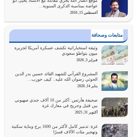
موقع أنصار الله يجري مقابلة مع الاستاذ يحيى أبو
وعد الله تعالى من يُقتل في سبيله بالحياة الأبدية والرزق
عواضة بمناسبة الذكرى السنوية…
والاستبشار والنجاة والخلود في…
أغسطس 15, 2016
يوليو 29, 2026
القرآن الكريم هو أهم مصدر لمعرفة رسول الله معرفة سيرته
متابعات وصحافة
معرفة شخصيته معرفة عظمته
يوليو 28, 2026
وثيقة استخباراتية تكشف عسكرة أمريكا لجزيرة
ميون بتواطؤ سعودي
هل نحن من الصالحين؟ قيِّم نفسك هنا اترك القرآن على أصله
فبراير 3, 2026
وأعرض نفسك، وأعرض ما لديك على…
يوليو 27, 2026
المشروع القرآني للشهيد القائد حسين بدر الدين
الحوثي رضوان الله عليه.. كيف حورب…
عندما يكون عدوك هو عدو الله معناه أن تكون نقاط الضعف
يناير 14, 2026
فيه كثيرة وسينصرك الله عليه إذا…
يوليو 26, 2026
صحيفة هآرتس: أكثر من 10 آلاف جندي صهيوني
بين قتيل وجريح في معارك غزة
أراد الله لهذه الأمة ان تكون خير امة أخرجت للناس بالنهوض
أكتوبر 31, 2025
بالأمر بالمعروف والنهي عن…
يوليو 25, 2026
غزة: تدمير كامل لأكثر من 1600 برج وبناية سكنية
وتهجير مئات الآلاف قسرًا