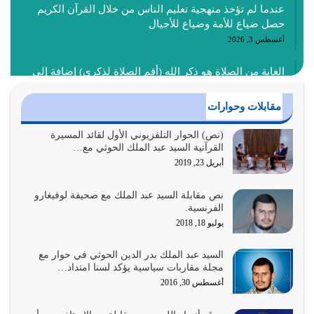
عندما لم تؤخذ منهجية تعليم الناس من خلال القرآن الكريم
حصل ضياع للأمة وضياع للأجيال
أغسطس 3, 2026
الغاية من الصلاة هو ذكر الله (أقم الصلاة لذكري) إضافة إلى
{وَأَعِدُّوا لَهُمْ مَا…
أغسطس 2, 2026
مقابلات وحوارات
السبب الرئيسي لشقاء الأمة الابتعاد عن كتاب الله والتعدي
(نص) الحوار التلفزيوني الأول لقائد المسيرة
القرآنية السيد عبد الملك الحوثي مع…
لحدود الله بالإضافات للدين
أبريل 23, 2019
أغسطس 1, 2026
نص مقابلة السيد عبد الملك مع صحيفة لوفيغارو
أبرز أسباب الشقاء هو الإعراض عن ذكر الله وعن هدى الله
الفرنسية.
المتمثل في القرآن الكريم
يوليو 18, 2018
يوليو 31, 2026
السيد عبد الملك بدر الدين الحوثي في حوار مع
أولياء الشيطان كلما كانوا أكثر ولاءً وطاعة للشيطان كلما كانوا
مجلة مقاربات سياسية يؤكد لسنا امتداد…
أكثر ضعفاً
أغسطس 30, 2016
يوليو 30, 2026