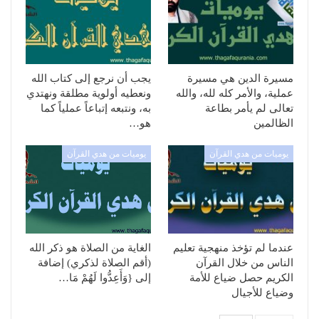
مسيرة الدين هي مسيرة
يجب أن نرجع إلى كتاب الله
عملية، والأمر كله لله، والله
ونعطيه أولوية مطلقة ونهتدي
تعالى لم يأمر بطاعة
به، ونتبعه إتباعاً عملياً كما
الظالمين
هو…
يوميات من هدي القرآن
يوميات من هدي القرآن
عندما لم تؤخذ منهجية تعليم
الغاية من الصلاة هو ذكر الله
الناس من خلال القرآن
(أقم الصلاة لذكري) إضافة
الكريم حصل ضياع للأمة
إلى {وَأَعِدُّوا لَهُمْ مَا…
وضياع للأجيال