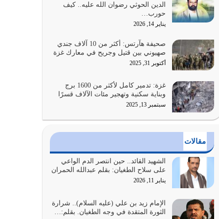
الدين الحوثي رضوان الله عليه.. كيف
الضعف فيه كثيرة وسينصرك الله عليه إذا…
حورب…
يوليو 26, 2026
يناير 14, 2026
أراد الله لهذه الأمة ان تكون خير امة أخرجت للناس
صحيفة هآرتس: أكثر من 10 آلاف جندي
بالنهوض بالأمر بالمعروف والنهي عن…
صهيوني بين قتيل وجريح في معارك غزة
يوليو 25, 2026
أكتوبر 31, 2025
الدين الذي شرعه الله لا يجوز أن يخضع لآرائنا وأهوائنا
غزة: تدمير كامل لأكثر من 1600 برج
واجتهاداتنا لأننا سنختلف ونتفرق
وبناية سكنية وتهجير مئات الآلاف قسرًا
يوليو 24, 2026
سبتمبر 13, 2025
أي أمة تتفرق في الدين وتتفرق في كيانها معناه أنها
أصبحت أمة عاجزة عن النهوض…
مقالات
يوليو 23, 2026
الشهيد القائد.. حين انتصر الدم الواعي
يجب أن نعود جميعاً الى القرآن وعندنا أخطاء جميعاً
على سلاح الطغيان: بقلم عبدالله الحمران
لنعتصم بحبل الله جميعاً وليس كل…
يناير 11, 2026
يوليو 22, 2026
الإمام زيد بن علي (عليه السلام).. شرارة
الثورة المتقدة في وجه الطغيان. بقلم:…
المُلك كله لله تعالى يؤتيه من يشاء وينزعه ممن يشاء