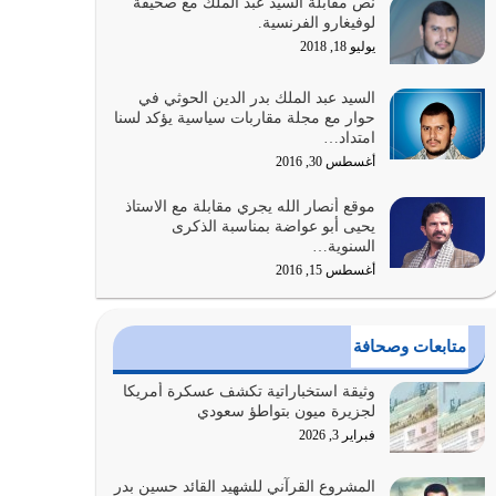
نص مقابلة السيد عبد الملك مع صحيفة
الله المتمثل في القرآن الكريم
لوفيغارو الفرنسية.
يوليو 31, 2026
يوليو 18, 2018
أولياء الشيطان كلما كانوا أكثر ولاءً وطاعة للشيطان
السيد عبد الملك بدر الدين الحوثي في
كلما كانوا أكثر ضعفاً
حوار مع مجلة مقاربات سياسية يؤكد لسنا
امتداد…
يوليو 30, 2026
أغسطس 30, 2016
وعد الله تعالى من يُقتل في سبيله بالحياة الأبدية
موقع أنصار الله يجري مقابلة مع الاستاذ
والرزق والاستبشار والنجاة والخلود في…
يحيى أبو عواضة بمناسبة الذكرى
يوليو 29, 2026
السنوية…
أغسطس 15, 2016
القرآن الكريم هو أهم مصدر لمعرفة رسول الله معرفة
سيرته معرفة شخصيته معرفة عظمته
يوليو 28, 2026
متابعات وصحافة
هل نحن من الصالحين؟ قيِّم نفسك هنا اترك القرآن
وثيقة استخباراتية تكشف عسكرة أمريكا
على أصله وأعرض نفسك، وأعرض ما لديك على…
لجزيرة ميون بتواطؤ سعودي
يوليو 27, 2026
فبراير 3, 2026
عندما يكون عدوك هو عدو الله معناه أن تكون نقاط
المشروع القرآني للشهيد القائد حسين بدر