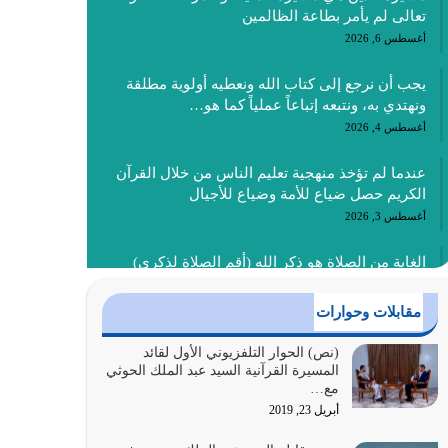
تعالى لم يأمر بطاعة الظالمين
أغسطس 6, 2026
يجب أن نرجع إلى كتاب الله ونعطيه أولوية مطلقة
ونهتدي به، ونتبعه إتباعاً عملياً كما هو…
أغسطس 4, 2026
عندما لم تؤخذ منهجية تعليم الناس من خلال القرآن
الكريم حصل ضياع للأمة وضياع للأجيال
أغسطس 3, 2026
الغاية من الصلاة هو ذكر الله (أقم الصلاة لذكري)
إضافة إلى {وَأَعِدُّوا لَهُمْ مَا…
أغسطس 2, 2026
مقابلات وحوارات
السبب الرئيسي لشقاء الأمة الابتعاد عن كتاب الله
(نص) الحوار التلفزيوني الأول لقائد
المسيرة القرآنية السيد عبد الملك الحوثي
والتعدي لحدود الله بالإضافات للدين
مع…
أغسطس 1, 2026
أبريل 23, 2019
أبرز أسباب الشقاء هو الإعراض عن ذكر الله وعن هدى