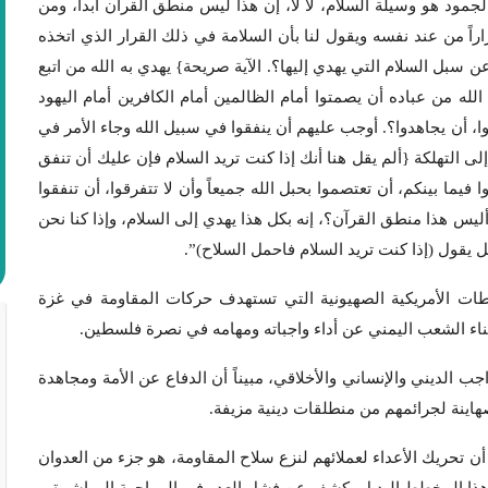
ود هو وسيلة السلام، لا لا، إن هذا ليس منطق القرآن أبداً، ومن
اً من عند نفسه ويقول لنا بأن السلامة في ذلك القرار الذي اتخذه
 سبل السلام التي يهدي إليها؟. الآية صريحة} يهدي به الله من اتبع
له من عباده أن يصمتوا أمام الظالمين أمام الكافرين أمام اليهود
، أن يجاهدوا؟. أوجب عليهم أن ينفقوا في سبيل الله وجاء الأمر في
إلى التهلكة {ألم يقل هنا أنك إذا كنت تريد السلام فإن عليك أن تنفق
فيما بينكم، أن تعتصموا بحبل الله جميعاً وأن لا تتفرقوا، أن تنفقوا
ليس هذا منطق القرآن؟، إنه بكل هذا يهدي إلى السلام، وإذا كنا نحن
 يقول (إذا كنت تريد السلام فاحمل السلاح)”.
ات الأمريكية الصهيونية التي تستهدف حركات المقاومة في غزة
إثناء الشعب اليمني عن أداء واجباته ومهامه في نصرة فلسطين.
جب الديني والإنساني والأخلاقي، مبيناً أن الدفاع عن الأمة ومجاهدة
هاينة لجرائمهم من منطلقات دينية مزيفة.
ن تحريك الأعداء لعملائهم لنزع سلاح المقاومة، هو جزء من العدوان