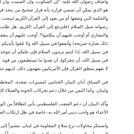
وأضاف رضوان الله عليه: “إن السكوت، وأن الصمت، وأن الجم
هو الذي يمكن أن نسمي قراره بأنه قرار صحيح من يتخذ قرار
والحكمة التي وضعها أم من يعود إلى القرآن الكريم ليبحث عن
رضوانه سبل السلام {فلنرجع إلى القرآن الكريم، هل طلب ال
والنصارى أم أوجب عليهم أن يتكلموا؟. أوجب عليهم أن ينفقوا
ذلك بعبارة صريحة} وأنفقوا في سبيل الله ولا تلقوا بأيديكم 
في سبيل الله، إذا كنتم تريدون السلام فإن عليكم أن تتوحدوا 
في سبيل الله، أن تتحركوا، أن تعدوا ما تستطيعون من قوة. أ
لا نفهم منطق القرآن فإن الأمريكيين يفهمون ذلك، لديهم مثل
في السياق أدان البيان الختامي لمسيرات صعدة، المخطط
ولبنان، وكذا اليمن من خلال دعم تحركات الخونة والعملاء ل
وأكد البيان أن دعم الشعب الفلسطيني يأتي انطلاقاً من الوا
الأعداء هو واجب ديني أمر الله به، خاصة في ظل ارتكاب الص
واستنكر محاولات نزع سلاح المقاومة في لبنان، مشيراً إلى أ