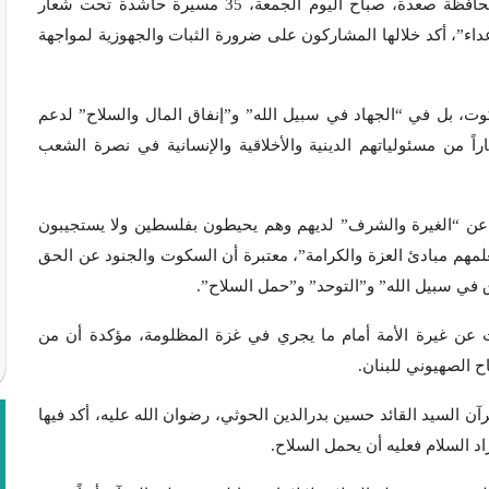
| أخبار يمنية | 14 صفر 1447هـ الثقافة القرآنية: شهدت محافظة صعدة، صباح اليوم الجمعة، 35 مسيرة حاشدة تحت شعار
داء”، أكد خلالها المشاركون على ضرورة الثبات والجهوزية لمواجهة
ت، بل في “الجهاد في سبيل الله” و”إنفاق المال والسلاح” لدعم
 من مسئولياتهم الدينية والأخلاقية والإنسانية في نصرة الشعب
 عن “الغيرة والشرف” لديهم وهم يحيطون بفلسطين ولا يستجيبون
علمهم مبادئ العزة والكرامة”، معتبرة أن السكوت والجنود عن الحق
ق في سبيل الله” و”التوحد” و”حمل السلاح”.
عن غيرة الأمة أمام ما يجري في غزة المظلومة، مؤكدة أن من
ح الصهيوني للبنان.
السيد القائد حسين بدرالدين الحوثي، رضوان الله عليه، أكد فيها
د السلام فعليه أن يحمل السلاح.