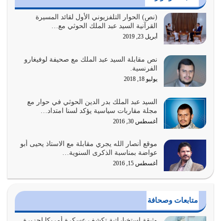
الغاية من الصلاة هو ذكر الله (أقم الصلاة لذكري) إضافة إلى
(نص) الحوار التلفزيوني الأول لقائد المسيرة
القرآنية السيد عبد الملك الحوثي مع…
{وَأَعِدُّوا لَهُمْ مَا…
أبريل 23, 2019
أغسطس 2, 2026
نص مقابلة السيد عبد الملك مع صحيفة لوفيغارو
السبب الرئيسي لشقاء الأمة الابتعاد عن كتاب الله والتعدي
الفرنسية.
لحدود الله بالإضافات للدين
يوليو 18, 2018
أغسطس 1, 2026
السيد عبد الملك بدر الدين الحوثي في حوار مع
أبرز أسباب الشقاء هو الإعراض عن ذكر الله وعن هدى الله
مجلة مقاربات سياسية يؤكد لسنا امتداد…
المتمثل في القرآن الكريم
أغسطس 30, 2016
يوليو 31, 2026
موقع أنصار الله يجري مقابلة مع الاستاذ يحيى أبو
أولياء الشيطان كلما كانوا أكثر ولاءً وطاعة للشيطان كلما كانوا
عواضة بمناسبة الذكرى السنوية…
أكثر ضعفاً
أغسطس 15, 2016
يوليو 30, 2026
وعد الله تعالى من يُقتل في سبيله بالحياة الأبدية والرزق
متابعات وصحافة
والاستبشار والنجاة والخلود في…
يوليو 29, 2026
وثيقة استخباراتية تكشف عسكرة أمريكا لجزيرة