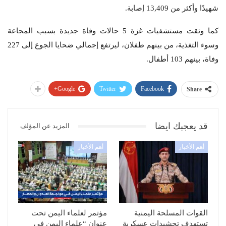
شهيدًا وأكثر من 13,409 إصابة.
كما وثقت مستشفيات غزة 5 حالات وفاة جديدة بسبب المجاعة
وسوء التغذية، من بينهم طفلان، ليرتفع إجمالي ضحايا الجوع إلى 227
وفاة، بينهم 103 أطفال.
Google+
Twitter
Facebook
Share
قد يعجبك ايضا
المزيد عن المؤلف
أهم الأخبار
أهم الأخبار
القوات المسلحة اليمنية
مؤتمر لعلماء اليمن تحت
تستهدف تحشيدات عسكرية
عنوان “علماء اليمن في