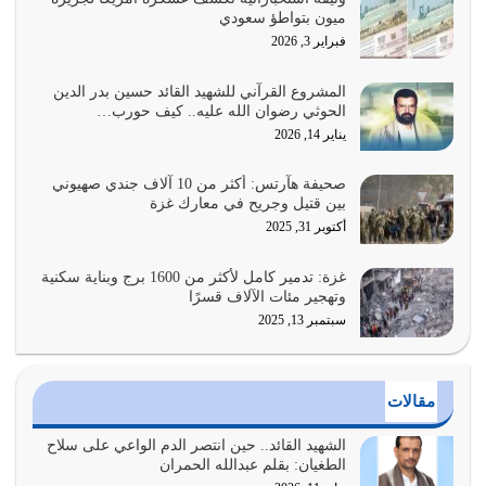
ميون بتواطؤ سعودي
القرآن الكريم هو أهم مصدر لمعرفة رسول الله معرفة سيرته
فبراير 3, 2026
معرفة شخصيته معرفة عظمته
يوليو 28, 2026
المشروع القرآني للشهيد القائد حسين بدر الدين
الحوثي رضوان الله عليه.. كيف حورب…
هل نحن من الصالحين؟ قيِّم نفسك هنا اترك القرآن على أصله
يناير 14, 2026
وأعرض نفسك، وأعرض ما لديك على…
يوليو 27, 2026
صحيفة هآرتس: أكثر من 10 آلاف جندي صهيوني
بين قتيل وجريح في معارك غزة
عندما يكون عدوك هو عدو الله معناه أن تكون نقاط الضعف
أكتوبر 31, 2025
فيه كثيرة وسينصرك الله عليه إذا…
يوليو 26, 2026
غزة: تدمير كامل لأكثر من 1600 برج وبناية سكنية
وتهجير مئات الآلاف قسرًا
سبتمبر 13, 2025
أراد الله لهذه الأمة ان تكون خير امة أخرجت للناس بالنهوض
بالأمر بالمعروف والنهي عن…
يوليو 25, 2026
مقالات
الدين الذي شرعه الله لا يجوز أن يخضع لآرائنا وأهوائنا
واجتهاداتنا لأننا سنختلف ونتفرق
الشهيد القائد.. حين انتصر الدم الواعي على سلاح
الطغيان: بقلم عبدالله الحمران
يوليو 24, 2026