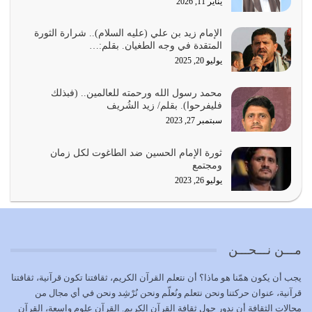
يناير 11, 2026
أي أمة تتفرق في الدين وتتفرق في كيانها معناه أنها أصبحت
أمة عاجزة عن النهوض…
الإمام زيد بن علي (عليه السلام).. شرارة الثورة
المتقدة في وجه الطغيان. بقلم:…
يوليو 23, 2026
يوليو 20, 2025
يجب أن نعود جميعاً الى القرآن وعندنا أخطاء جميعاً لنعتصم
محمد رسول الله ورحمته للعالمين.. (فبذلك
بحبل الله جميعاً وليس كل…
فليفرحوا). بقلم/ زيد الشُريف
يوليو 22, 2026
سبتمبر 27, 2023
المُلك كله لله تعالى يؤتيه من يشاء وينزعه ممن يشاء ويعز من
ثورة الإمام الحسين ضد الطاغوت لكل زمان
يشاء ويذل من يشاء
ومجتمع
يوليو 21, 2026
يوليو 26, 2023
{إِنَّ الدِّينَ عِنْدَ اللَّهِ الْإسْلامُ} الدين الذي شرعه الله للناس في
كل زمان…
يوليو 19, 2026
مـــن نـــحـــن
الوظيفة عبارة عن مسؤولية يجب النهوض بها كما ينبغي لكي
يجب أن يكون همّنا هو ماذا؟ أن نتعلم القرآن الكريم، ثقافتنا تكون قرآنية، ثقافتنا
تتحقق الحقوق للجميع
قرآنية، عنوان حركتنا ونحن نتعلم ونُعلّم ونحن نُرْشِد ونحن في أي مجال من
يوليو 18, 2026
مجالات الثقافة أن ندور حول ثقافة القرآن الكريم. القرآن علوم واسعة، القرآن