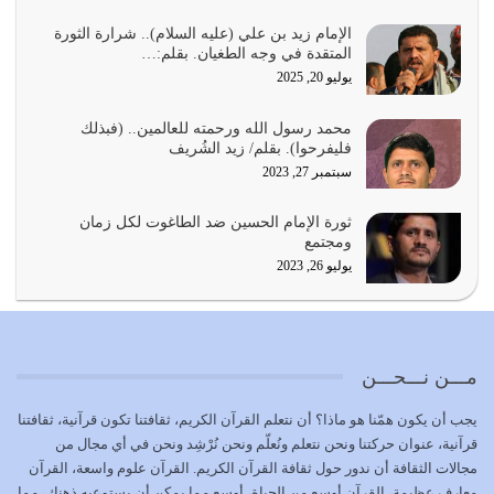
أي أمة تتفرق في الدين وتتفرق في كيانها معناه أنها أصبحت
أمة عاجزة عن النهوض…
الإمام زيد بن علي (عليه السلام).. شرارة الثورة
المتقدة في وجه الطغيان. بقلم:…
يوليو 23, 2026
يوليو 20, 2025
يجب أن نعود جميعاً الى القرآن وعندنا أخطاء جميعاً لنعتصم
محمد رسول الله ورحمته للعالمين.. (فبذلك
بحبل الله جميعاً وليس كل…
فليفرحوا). بقلم/ زيد الشُريف
يوليو 22, 2026
سبتمبر 27, 2023
المُلك كله لله تعالى يؤتيه من يشاء وينزعه ممن يشاء ويعز من
ثورة الإمام الحسين ضد الطاغوت لكل زمان
يشاء ويذل من يشاء
ومجتمع
يوليو 21, 2026
يوليو 26, 2023
{إِنَّ الدِّينَ عِنْدَ اللَّهِ الْإسْلامُ} الدين الذي شرعه الله للناس في
كل زمان…
يوليو 19, 2026
مـــن نـــحـــن
الوظيفة عبارة عن مسؤولية يجب النهوض بها كما ينبغي لكي
يجب أن يكون همّنا هو ماذا؟ أن نتعلم القرآن الكريم، ثقافتنا تكون قرآنية، ثقافتنا
تتحقق الحقوق للجميع
قرآنية، عنوان حركتنا ونحن نتعلم ونُعلّم ونحن نُرْشِد ونحن في أي مجال من
يوليو 18, 2026
مجالات الثقافة أن ندور حول ثقافة القرآن الكريم. القرآن علوم واسعة، القرآن
معارف عظيمة، القرآن أوسع من الحياة، أوسع مما يمكن أن يستوعبه ذهنك، مما