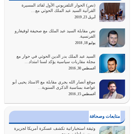
الغاية من الصلاة هو ذكر الله (أقم الصلاة لذكري) إضافة إلى
(نص) الحوار التلفزيوني الأول لقائد المسيرة
القرآنية السيد عبد الملك الحوثي مع…
{وَأَعِدُّوا لَهُمْ مَا…
أبريل 23, 2019
أغسطس 2, 2026
نص مقابلة السيد عبد الملك مع صحيفة لوفيغارو
السبب الرئيسي لشقاء الأمة الابتعاد عن كتاب الله والتعدي
الفرنسية.
لحدود الله بالإضافات للدين
يوليو 18, 2018
أغسطس 1, 2026
السيد عبد الملك بدر الدين الحوثي في حوار مع
أبرز أسباب الشقاء هو الإعراض عن ذكر الله وعن هدى الله
مجلة مقاربات سياسية يؤكد لسنا امتداد…
المتمثل في القرآن الكريم
أغسطس 30, 2016
يوليو 31, 2026
موقع أنصار الله يجري مقابلة مع الاستاذ يحيى أبو
أولياء الشيطان كلما كانوا أكثر ولاءً وطاعة للشيطان كلما كانوا
عواضة بمناسبة الذكرى السنوية…
أكثر ضعفاً
أغسطس 15, 2016
يوليو 30, 2026
وعد الله تعالى من يُقتل في سبيله بالحياة الأبدية والرزق
متابعات وصحافة
والاستبشار والنجاة والخلود في…
يوليو 29, 2026
وثيقة استخباراتية تكشف عسكرة أمريكا لجزيرة
ميون بتواطؤ سعودي