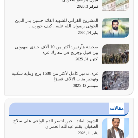
القرآن الكريم هو أهم مصدر لمعرفة رسول الله معرفة سيرته
فبراير 3, 2026
معرفة شخصيته معرفة عظمته
يوليو 28, 2026
المشروع القرآني للشهيد القائد حسين بدر الدين
الحوثي رضوان الله عليه.. كيف حورب…
هل نحن من الصالحين؟ قيِّم نفسك هنا اترك القرآن على أصله
يناير 14, 2026
وأعرض نفسك، وأعرض ما لديك على…
يوليو 27, 2026
صحيفة هآرتس: أكثر من 10 آلاف جندي صهيوني
بين قتيل وجريح في معارك غزة
عندما يكون عدوك هو عدو الله معناه أن تكون نقاط الضعف
أكتوبر 31, 2025
فيه كثيرة وسينصرك الله عليه إذا…
يوليو 26, 2026
غزة: تدمير كامل لأكثر من 1600 برج وبناية سكنية
وتهجير مئات الآلاف قسرًا
سبتمبر 13, 2025
أراد الله لهذه الأمة ان تكون خير امة أخرجت للناس بالنهوض
بالأمر بالمعروف والنهي عن…
يوليو 25, 2026
مقالات
الدين الذي شرعه الله لا يجوز أن يخضع لآرائنا وأهوائنا
واجتهاداتنا لأننا سنختلف ونتفرق
الشهيد القائد.. حين انتصر الدم الواعي على سلاح
الطغيان: بقلم عبدالله الحمران
يوليو 24, 2026
يناير 11, 2026