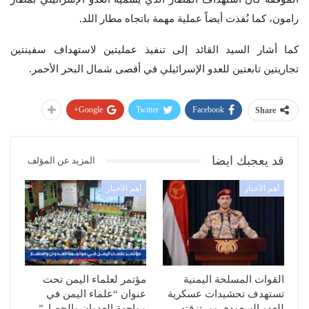
رامون، كما نُفذت أيضاً عملية مهمة باتجاه مطار اللد.
كما أشار السيد القائد إلى تنفيذ عمليتين لاستهداف سفينتين
تجاريتين تابعتين للعدو الإسرائيلي في أقصى شمال البحر الأحمر.
Google+
Twitter
Facebook
Share
قد يعجبك ايضا
المزيد عن المؤلف
أهم الأخبار
أهم الأخبار
القوات المسلحة اليمنية
مؤتمر لعلماء اليمن تحت
تستهدف تحشيدات عسكرية
عنوان “علماء اليمن في
للعدو السعودي ومرتزقته
مواجهة العدوان والحصار”