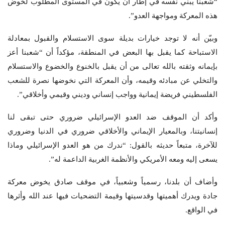
“شعبنا يبني نفسه في إطار أن يكون في المستوى المطلوب لخوض
هذه المعركة ومواجهة العدو”.
وبيّن أنه لا توجد خيارات بديلة سوى الاستسلام والقبول بمعادلة
الاستباحة كما يقبل بها البعض في المنطقة، مؤكداً أن “شعبنا أعز
بإيمانه وثقته بالله تعالى من أن يقبل بالخنوع والخضوع والاستسلام
والتخلي عن مبادئه وقيمه، وأن المعركة التي نخوضها نصرة للشعب
الفلسطيني فريضة إيمانية وواجب إنساني وديني وقيمي وأخلاقي”.
وأكد أن الموقف ضد العدو الإسرائيلي ضروري حتى تبقى لنا
إنسانيتنا، وبالمعيار الإيماني والأخلاقي ضروري في الدنيا وضروري
للآخرة، متبعاً حديثه بالقول: “ندرك من هو العدو الإسرائيلي وماذا
يسعى إليه ومعه الأمريكي والأنظمة الغربية الداعمة له”.
وأضاف أن بلدنا، رسمياً وشعبياً، في موقف صادق يخوض معركة
جادة ويدرك أهميتها وقدسيتها وقيمة التضحيات فيها عند الله وأثرها
في الواقع.