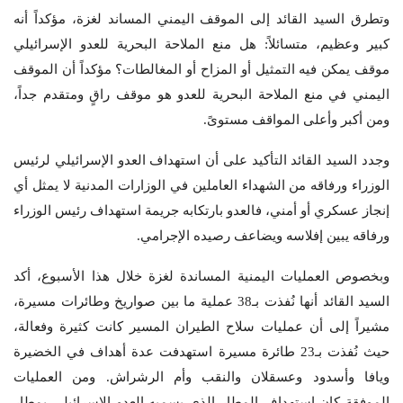
وتطرق السيد القائد إلى الموقف اليمني المساند لغزة، مؤكداً أنه
كبير وعظيم، متسائلاً: هل منع الملاحة البحرية للعدو الإسرائيلي
موقف يمكن فيه التمثيل أو المزاح أو المغالطات؟ مؤكداً أن الموقف
اليمني في منع الملاحة البحرية للعدو هو موقف راقٍ ومتقدم جداً،
ومن أكبر وأعلى المواقف مستوىً.
وجدد السيد القائد التأكيد على أن استهداف العدو الإسرائيلي لرئيس
الوزراء ورفاقه من الشهداء العاملين في الوزارات المدنية لا يمثل أي
إنجاز عسكري أو أمني، فالعدو بارتكابه جريمة استهداف رئيس الوزراء
ورفاقه يبين إفلاسه ويضاعف رصيده الإجرامي.
وبخصوص العمليات اليمنية المساندة لغزة خلال هذا الأسبوع، أكد
السيد القائد أنها نُفذت بـ38 عملية ما بين صواريخ وطائرات مسيرة،
مشيراً إلى أن عمليات سلاح الطيران المسير كانت كثيرة وفعالة،
حيث نُفذت بـ23 طائرة مسيرة استهدفت عدة أهداف في الخضيرة
ويافا وأسدود وعسقلان والنقب وأم الرشراش. ومن العمليات
الموفقة كان استهداف المطار الذي يسميه العدو الإسرائيلي بمطار