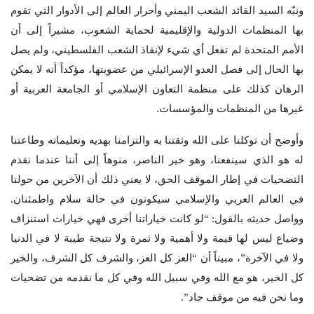
ونبّه السيد القائد الشعب اليمني وأحرار العالم إلى الأدوار التي تقوم
بها المنظمات الدولية والإقليمية لحماية الشعوب، مشيراً إلى أن
الأمم المتحدة لم تفعل أي شيء لإنقاذ الشعب الفلسطيني، ولم يصل
بها الحال إلى فصل العدو الإسرائيلي من عضويتها، مؤكداً أنه لا يمكن
الرهان كذلك على منظمة التعاون الإسلامي أو الجامعة العربية أو
غيرها من المنظمات والمؤسسات.
وأوضح أن توكلنا على الله وثقتنا به والتزامنا بهديه وتعليماته وطاعتنا
له هو الذي سينفعنا، وهو خير الناصر، منوهاً إلى أننا عندما نقدم
التضحيات في إطار الموقف الحق، لا يعني ذلك أن الآخرين من حولنا
في العالم العربي والإسلامي سيكونون في حالة سلام واطمئنان.
وواصل حديثه بالقول: “لو كانت خياراتنا أخرى فهي خيارات استنزاف
وضياع ليس لها قيمة ولا أهمية ولا ثمرة ولا نتيجة طيبة لا في الدنيا
ولا في الآخرة”، مبيناً أن “العز كل العز، والشرف كل الشرف، والخير
كل الخير، هو مع الله وفي سبيل الله وفي كل ما نقدمه من تضحيات
وما نحن فيه من موقف جاد”.