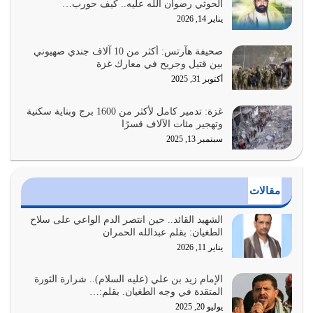
الحوثي رضوان الله عليه.. كيف حورب…
هل نحن من الصالحين؟ قيِّم نفسك هنا اترك القرآن على أصله
يناير 14, 2026
وأعرض نفسك، وأعرض ما لديك على…
يوليو 27, 2026
صحيفة هآرتس: أكثر من 10 آلاف جندي صهيوني
بين قتيل وجريح في معارك غزة
عندما يكون عدوك هو عدو الله معناه أن تكون نقاط الضعف
أكتوبر 31, 2025
فيه كثيرة وسينصرك الله عليه إذا…
يوليو 26, 2026
غزة: تدمير كامل لأكثر من 1600 برج وبناية سكنية
وتهجير مئات الآلاف قسرًا
سبتمبر 13, 2025
أراد الله لهذه الأمة ان تكون خير امة أخرجت للناس بالنهوض
بالأمر بالمعروف والنهي عن…
يوليو 25, 2026
مقالات
الدين الذي شرعه الله لا يجوز أن يخضع لآرائنا وأهوائنا
واجتهاداتنا لأننا سنختلف ونتفرق
الشهيد القائد.. حين انتصر الدم الواعي على سلاح
الطغيان: بقلم عبدالله الحمران
يوليو 24, 2026
يناير 11, 2026
أي أمة تتفرق في الدين وتتفرق في كيانها معناه أنها أصبحت
أمة عاجزة عن النهوض…
الإمام زيد بن علي (عليه السلام).. شرارة الثورة
المتقدة في وجه الطغيان. بقلم:…
يوليو 23, 2026
يوليو 20, 2025