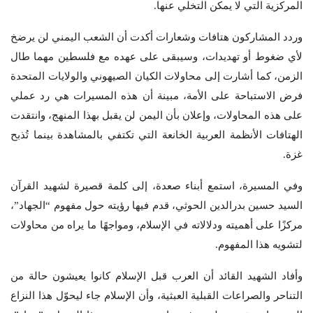
المركزية التي لا يمكن التخلي عنها.
وردد المشاركون هتافات وشعارات أكدت أن الشعب اليمني لن يرضخ
لأي ضغوط أو تهديدات، وسيبقى على عهده مع فلسطين مهما طال
الزمن، كما أشارت إلى محاولات الكيان الصيهوني والولايات المتحدة
فرض الاستباحة على الأمة، مبينة أن هذه المسيرات هي رد عملي
على هذه المحاولات، وإعلان بأن اليمن لن يقبل بهذا المنهج، وانتقدت
الهتافات الأنظمة العربية الخانعة التي تكتفي بالمشاهدة بينما تُذبح
غزة.
وفي المسيرة، استمع أبناء صعدة، إلى كلمة قصيرة لشهيد القرآن
السيد حسين بدرالدين الحوثي، قدم فيها رؤيته حول مفهوم “الجهاد”،
مركزًا على أهميته ودلالاته في الإسلام، ومواجهًا ما يراه من محاولات
لتشويه هذا المفهوم.
وأفاد الشهيد القائد أن العرب قبل الإسلام كانوا يعيشون حالة من
التناحر والصراعات القبلية العبثية، وأن الإسلام جاء ليحوّل هذا النزاع