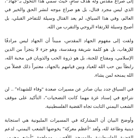
إلى صراع مقدس وله هدف سامٍ، حيث سمي هذا التحول بـ”جهاد”،
الذي ليس مجرد قتال، بل هو صراع موجه لنشر الحق والخير في
العالم، وفي هذا السياق، لم يعد القتال وسيلة للتفاخر القبلي، بل
أصبح وسيلة للارتقاء الروحي والتقرب من الله.
ولفت إلى مفهوم الجهاد المقدس، مبيناً أن الجهاد ليس مرادفًا
للإرهاب، بل هو كلمة شريفة ومقدسة، وهو جزء لا يتجزأ من الدين
الإسلامي، ومفتاح للجنة، بل هو ذروة الحب والذوبان في محبة الله،
رابطاً بين حب الله للعباد وبين قيامهم بالجهاد، معتبراً ذلك فضلاً من
الله يمنحه لمن يشاء.
في السياق جدد بيان صادر عن مسيرات صعدة “وفاء للشهداء” .. لن
نتراجع في إسناد غزة مهما كانت التضحيات”، التأكيد على موقف
الشعب اليمني الثابت تجاه القضية الفلسطينية.
وأوضح البيان أن المشاركة في المسيرات المليونية هي استجابة
دينية وطاعة لله، وتُعد “أعظم معركة” يخوضها الشعب اليمني، لدعم
القضية الفلسطينية والمسجد الأقصى، ومواجهة “أبشع مجرمي