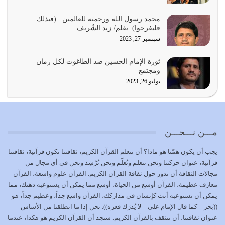
يجب أن نعود جميعاً الى القرآن وعندنا أخطاء جميعاً لنعتصم
محمد رسول الله ورحمته للعالمين.. (فبذلك
بحبل الله جميعاً وليس كل…
فليفرحوا). بقلم/ زيد الشُريف
يوليو 22, 2026
سبتمبر 27, 2023
المُلك كله لله تعالى يؤتيه من يشاء وينزعه ممن يشاء ويعز من
ثورة الإمام الحسين ضد الطاغوت لكل زمان
يشاء ويذل من يشاء
ومجتمع
يوليو 21, 2026
يوليو 26, 2023
{إِنَّ الدِّينَ عِنْدَ اللَّهِ الْإسْلامُ} الدين الذي شرعه الله للناس في
كل زمان…
يوليو 19, 2026
مـــن نـــحـــن
الوظيفة عبارة عن مسؤولية يجب النهوض بها كما ينبغي لكي
يجب أن يكون همّنا هو ماذا؟ أن نتعلم القرآن الكريم، ثقافتنا تكون قرآنية، ثقافتنا
تتحقق الحقوق للجميع
قرآنية، عنوان حركتنا ونحن نتعلم ونُعلّم ونحن نُرْشِد ونحن في أي مجال من
يوليو 18, 2026
مجالات الثقافة أن ندور حول ثقافة القرآن الكريم. القرآن علوم واسعة، القرآن
معارف عظيمة، القرآن أوسع من الحياة، أوسع مما يمكن أن يستوعبه ذهنك، مما
بعض صفات المتقين {الصَّابِرِينَ وَالصَّادِقِينَ وَالْقَانِتِينَ
يمكن أن تستوعبه أنت كإنسان في مداركك، القرآن واسع جداً، وعظيم جداً، هو
وَالْمُنْفِقِينَ…
((بحر – كما قال الإمام علي – لا يُدرَك قعره)). نحن إذا ما انطلقنا من الأساس
يوليو 17, 2026
عنوان ثقافتنا: أن نتثقف بالقرآن الكريم. سنجد أن القرآن الكريم هو هكذا، عندما