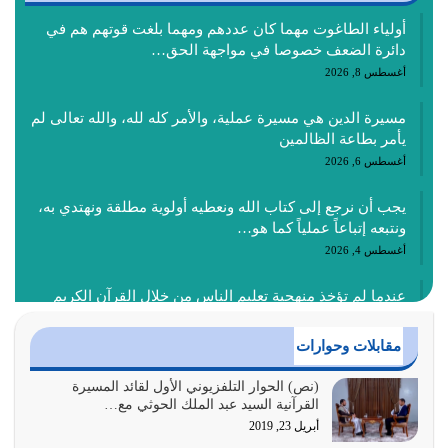
أولياء الطاغوت مهما كان عددهم ومهما بلغت قوتهم هم في
دائرة الضعف خصوصا في مواجهة الحق…
أغسطس 8, 2026
مسيرة الدين هي مسيرة عملية، والأمر كله لله، والله تعالى لم
يأمر بطاعة الظالمين
أغسطس 6, 2026
يجب أن نرجع إلى كتاب الله ونعطيه أولوية مطلقة ونهتدي به،
ونتبعه إتباعاً عملياً كما هو…
أغسطس 4, 2026
عندما لم تؤخذ منهجية تعليم الناس من خلال القرآن الكريم
حصل ضياع للأمة وضياع للأجيال
أغسطس 3, 2026
مقابلات وحوارات
الغاية من الصلاة هو ذكر الله (أقم الصلاة لذكري) إضافة إلى
(نص) الحوار التلفزيوني الأول لقائد المسيرة
القرآنية السيد عبد الملك الحوثي مع…
{وَأَعِدُّوا لَهُمْ مَا…
أبريل 23, 2019
أغسطس 2, 2026