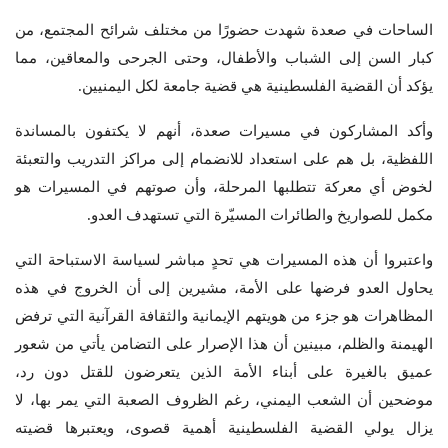
الساحات في صعدة شهدت حضورًا من مختلف شرائح المجتمع، من
كبار السن إلى الشباب والأطفال، وحتى الجرحى والمعاقين، مما
يؤكد أن القضية الفلسطينية هي قضية جامعة لكل اليمنيين.
وأكد المشاركون في مسيرات صعدة، أنهم لا يكتفون بالمساندة
اللفظية، بل هم على استعداد للانضمام إلى مراكز التدريب والتعبئة
لخوض أي معركة تتطلبها المرحلة، وأن صوتهم في المسيرات هو
مكمل للصواريخ والطائرات المسيّرة التي تستهدف العدو.
واعتبروا أن هذه المسيرات هي تحدٍ مباشر لسياسة الاستباحة التي
يحاول العدو فرضها على الأمة، مشيرين إلى أن الخروج في هذه
المظاهرات هو جزء من هويتهم الإيمانية والثقافة القرآنية التي ترفض
الهيمنة والظلم، مبينين أن هذا الإصرار على التضامن يأتي من شعور
عميق بالغيرة على أبناء الأمة الذين يتعرضون للقتل دون رد،
موضحين أن الشعب اليمني، رغم الظروف الصعبة التي يمر بها، لا
يزال يولي القضية الفلسطينية أهمية قصوى، ويعتبرها قضيته