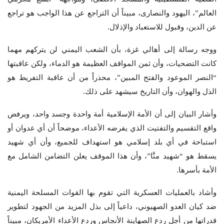
العالم”، اليهود والنصارى، مبيناً أن التراجع عن هذا الواجب هو تراجع
عن الدين، وقبول للاستعباد والإذلال.
ووجه رسالة إلى أهالي غزة، بأن الشعب اليمني لن يتركهم مهما
كانت التضحيات، وأن ثمن المواقف العظيمة هو الدماء، ولكن عاقبتها
“النصر الموعود والفتح المبين”، محذراً من أن عاقبة التفريط هو
الذل والهوان، وأن التاريخ سيشهد على ذلك.
وأشار البيان إلى أن الأمة الإسلامية أمة واحدة وجسد واحد، ويرفض
واقع التقسيم والتفتيت الذي يفرضه الأعداء، موضحاً أن أي عدوان أو
استباحة في أي بلد إسلامي هو استهداف للجميع، وأن أي شهيد
يسقط هو “شهيد منَّا”، وأن هذا الموقف يعلن التضامن الشامل مع
الأمة بأسرها.
وأشاد بالعمليات العسكرية التي تقوم بها القوات المسلحة اليمنية
ضد كيان العدو الصهيوني، داعياً إلى بذل المزيد من الجهود لتطوير
قدراتها من أجل ردع الصهاينة الأنجاس وردع الأعداء الأمريكان، مبيناً