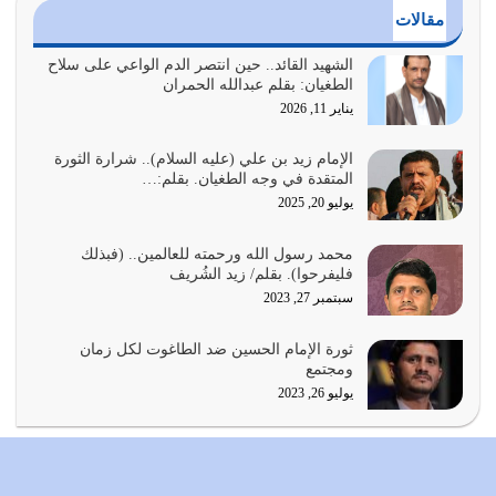
مقالات
أي أمة تتفرق في الدين وتتفرق في كيانها معناه أنها أصبحت
أمة عاجزة عن النهوض…
الشهيد القائد.. حين انتصر الدم الواعي على سلاح
الطغيان: بقلم عبدالله الحمران
يوليو 23, 2026
يناير 11, 2026
يجب أن نعود جميعاً الى القرآن وعندنا أخطاء جميعاً لنعتصم
بحبل الله جميعاً وليس كل…
الإمام زيد بن علي (عليه السلام).. شرارة الثورة
المتقدة في وجه الطغيان. بقلم:…
يوليو 22, 2026
يوليو 20, 2025
المُلك كله لله تعالى يؤتيه من يشاء وينزعه ممن يشاء ويعز من
محمد رسول الله ورحمته للعالمين.. (فبذلك
يشاء ويذل من يشاء
فليفرحوا). بقلم/ زيد الشُريف
يوليو 21, 2026
سبتمبر 27, 2023
{إِنَّ الدِّينَ عِنْدَ اللَّهِ الْإسْلامُ} الدين الذي شرعه الله للناس في
ثورة الإمام الحسين ضد الطاغوت لكل زمان
كل زمان…
ومجتمع
يوليو 19, 2026
يوليو 26, 2023
الوظيفة عبارة عن مسؤولية يجب النهوض بها كما ينبغي لكي
تتحقق الحقوق للجميع
يوليو 18, 2026