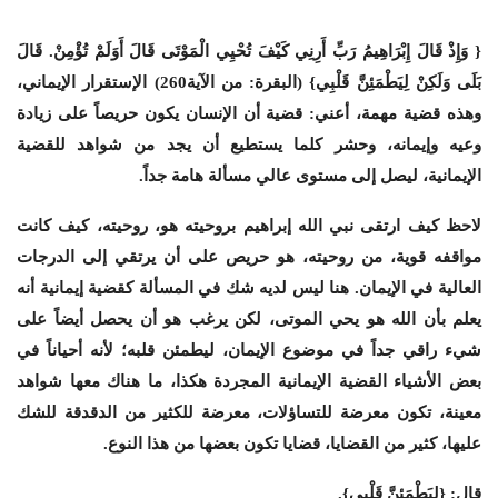
{ وَإِذْ قَالَ إِبْرَاهِيمُ رَبِّ أَرِنِي كَيْفَ تُحْيِي الْمَوْتَى قَالَ أَوَلَمْ تُؤْمِنْ. قَالَ
بَلَى وَلَكِنْ لِيَطْمَئِنَّ قَلْبِي} (البقرة: من الآية260) الإستقرار الإيماني،
وهذه قضية مهمة، أعني: قضية أن الإنسان يكون حريصاً على زيادة
وعيه وإيمانه، وحشر كلما يستطيع أن يجد من شواهد للقضية
الإيمانية، ليصل إلى مستوى عالي مسألة هامة جداً.
لاحظ كيف ارتقى نبي الله إبراهيم بروحيته هو، روحيته، كيف كانت
مواقفه قوية، من روحيته، هو حريص على أن يرتقي إلى الدرجات
العالية في الإيمان. هنا ليس لديه شك في المسألة كقضية إيمانية أنه
يعلم بأن الله هو يحي الموتى، لكن يرغب هو أن يحصل أيضاً على
شيء راقي جداً في موضوع الإيمان، ليطمئن قلبه؛ لأنه أحياناً في
بعض الأشياء القضية الإيمانية المجردة هكذا، ما هناك معها شواهد
معينة، تكون معرضة للتساؤلات، معرضة للكثير من الدقدقة للشك
عليها، كثير من القضايا، قضايا تكون بعضها من هذا النوع.
قال: {لِيَطْمَئِنَّ قَلْبِي}.