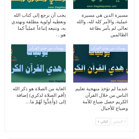
مسيرة الدين هي مسيرة
يجب أن نرجع إلى كتاب الله
عملية، والأمر كله لله، والله
ونعطيه أولوية مطلقة ونهتدي
تعالى لم يأمر بطاعة
به، ونتبعه إتباعاً عملياً كما
الظالمين
هو…
يوميات من هدي القرآن
يوميات من هدي القرآن
عندما لم تؤخذ منهجية تعليم
الغاية من الصلاة هو ذكر الله
الناس من خلال القرآن
(أقم الصلاة لذكري) إضافة
الكريم حصل ضياع للأمة
إلى {وَأَعِدُّوا لَهُمْ مَا…
وضياع للأجيال
السابق
التالي