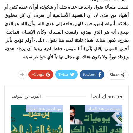
ليست مسألة يقول واحد قد عنده شك أو شكوك، أو أن عنده كفر، أو
أشياء من هذه. لا، إن القضية الأساسية أن تعرف أن كل مخلوق
ملائكة، أنبياء، إنس، جن، كلهم بحاجة إلى هدى الله، وأن الله هو الذي
يهدي، أنه هو الذي يهدي، وليست المسألة وكأن الإنسان [تماتيك]
يخرج، يكون هناك أشياء ثابتة لديه هنا يقول: {بَلَى} أولم تؤمن بأني
أحيي الموتى {قَالَ بَلَى} أنا مؤمن، فقط لديه رغبة أن يزداد هدى،
ويزداد نوراً، ولا يكون هناك أي مجال نهائياً لأي خواطر سيئة.
Google+
Twitter
Facebook
Share
قد يعجبك ايضا
المزيد عن المؤلف
يوميات من هدي القرآن
يوميات من هدي القرآن