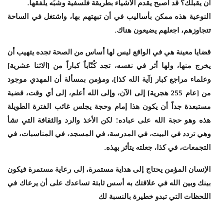
أن يقبلك؟ قد أصبح يقدم الأشياء بطريقة فلسفية وشبَه يلفقها.
النوعية هذه ممكن بأساليب في أن تبهتهم بها، واشتغل في الساحة
تتجاوزهم، اجعلهم يضيعون هناك.
قضايا معينة هي في الواقع ليس لها أساس من الصحة تجده يتهيب أن
يخرج منها، ولها أثر في نفسه، تجد كُتّاباً كباراً من [الاثنا عشرية]
وعلماء مراجع كبار [آية الله كذا]، ومؤمن بمسألة أن المهدي موجود
من [عام 255 هجرية] إلى الآن، وإلى الله أعلم، إلى أي وقت، قضية
مستبعدة جداً أن يكون هذا إمام وحجة يجلس غائب الفترة الطويلة
هذه وهو حجة الله على عباده! لكن الأخذ والرد والثقافة التي نشأ
وهي تردد في البيت، في المدرسة، في المسجد، في المناسبات، في
التجمعات، في كذا، جعلته يتأثر بهذه.
الإنسان المؤمن يحتاج إلى هداية مستمرة، إلى رعاية مستمرة فيكون
بينك وبين الله في علاقتك به أسس ثابتة تساعدك على أن يرعاك في
اللحظات التي تبدو خطيرة بالنسبة لك