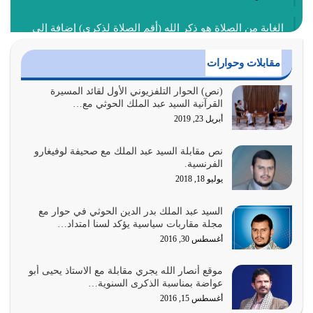
الغاية من الصلاة هو ذكر الله (أقم الصلاة لذكري) إضافة إلى
{وَأَعِدُّوا لَهُمْ مَا…
أغسطس 2, 2026
مقابلات وحوارات
السبب الرئيسي لشقاء الأمة الابتعاد عن كتاب الله والتعدي
(نص) الحوار التلفزيوني الأول لقائد المسيرة
القرآنية السيد عبد الملك الحوثي مع…
لحدود الله بالإضافات للدين
أبريل 23, 2019
أغسطس 1, 2026
نص مقابلة السيد عبد الملك مع صحيفة لوفيغارو
أبرز أسباب الشقاء هو الإعراض عن ذكر الله وعن هدى الله
الفرنسية.
المتمثل في القرآن الكريم
يوليو 18, 2018
يوليو 31, 2026
السيد عبد الملك بدر الدين الحوثي في حوار مع
أولياء الشيطان كلما كانوا أكثر ولاءً وطاعة للشيطان كلما كانوا
مجلة مقاربات سياسية يؤكد لسنا امتداد…
أكثر ضعفاً
أغسطس 30, 2016
يوليو 30, 2026
موقع أنصار الله يجري مقابلة مع الاستاذ يحيى أبو
وعد الله تعالى من يُقتل في سبيله بالحياة الأبدية والرزق
عواضة بمناسبة الذكرى السنوية…
والاستبشار والنجاة والخلود في…
أغسطس 15, 2016
يوليو 29, 2026