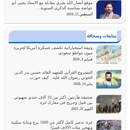
موقع أنصار الله يجري مقابلة مع الاستاذ يحيى أبو
القرآن الكريم هو أهم مصدر لمعرفة رسول الله معرفة سيرته
عواضة بمناسبة الذكرى السنوية…
معرفة شخصيته معرفة عظمته
أغسطس 15, 2016
يوليو 28, 2026
هل نحن من الصالحين؟ قيِّم نفسك هنا اترك القرآن على أصله
متابعات وصحافة
وأعرض نفسك، وأعرض ما لديك على…
يوليو 27, 2026
وثيقة استخباراتية تكشف عسكرة أمريكا لجزيرة
ميون بتواطؤ سعودي
عندما يكون عدوك هو عدو الله معناه أن تكون نقاط الضعف
فبراير 3, 2026
فيه كثيرة وسينصرك الله عليه إذا…
يوليو 26, 2026
المشروع القرآني للشهيد القائد حسين بدر الدين
الحوثي رضوان الله عليه.. كيف حورب…
أراد الله لهذه الأمة ان تكون خير امة أخرجت للناس بالنهوض
يناير 14, 2026
بالأمر بالمعروف والنهي عن…
يوليو 25, 2026
صحيفة هآرتس: أكثر من 10 آلاف جندي صهيوني
بين قتيل وجريح في معارك غزة
الدين الذي شرعه الله لا يجوز أن يخضع لآرائنا وأهوائنا
أكتوبر 31, 2025
واجتهاداتنا لأننا سنختلف ونتفرق
يوليو 24, 2026
غزة: تدمير كامل لأكثر من 1600 برج وبناية سكنية
وتهجير مئات الآلاف قسرًا