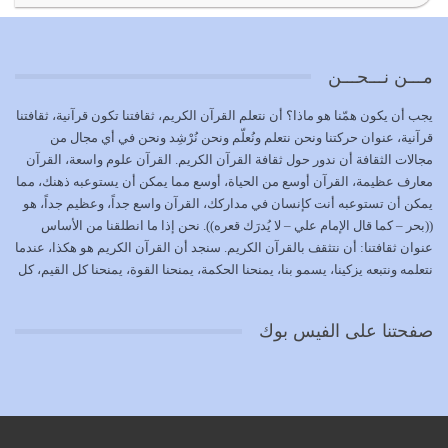
بعض صفات المتقين {الصَّابِرِينَ وَالصَّادِقِينَ وَالْقَانِتِينَ
وَالْمُنْفِقِينَ…
يوليو 17, 2026
مـــن نـــحـــن
الاعتصام بحبل الله أمر إلهي للمؤمنين وهو بمثابة سبب بينهم
يجب أن يكون همّنا هو ماذا؟ أن نتعلم القرآن الكريم، ثقافتنا تكون قرآنية، ثقافتنا
وبين الله يترتب عليه النصر…
قرآنية، عنوان حركتنا ونحن نتعلم ونُعلّم ونحن نُرْشِد ونحن في أي مجال من
يوليو 16, 2026
مجالات الثقافة أن ندور حول ثقافة القرآن الكريم. القرآن علوم واسعة، القرآن
معارف عظيمة، القرآن أوسع من الحياة، أوسع مما يمكن أن يستوعبه ذهنك، مما
إما أن نحاول أن نكون من أولياء الله فيتم على أيدينا ضرب
يمكن أن تستوعبه أنت كإنسان في مداركك، القرآن واسع جداً، وعظيم جداً، هو
أعدائه أو لا نكون فنُضرب من…
((بحر – كما قال الإمام علي – لا يُدرَك قعره)). نحن إذا ما انطلقنا من الأساس
يوليو 15, 2026
عنوان ثقافتنا: أن نتثقف بالقرآن الكريم. سنجد أن القرآن الكريم هو هكذا، عندما
نتعلمه ونتبعه يزكينا، يسمو بنا، يمنحنا الحكمة، يمنحنا القوة، يمنحنا كل القيم، كل
عدم الاستفادة من الأحداث والمتغيرات يعرض الإنسان للمزالق
القيم التي لما ضاعت ضاعت الأمة بضياعها، كما هو حاصل الآن في وضع
يوليو 14, 2026
المسلمين، وفي وضع العرب بالذات. وشرف عظيم جداً لنا، ونتمنى أن نكون
صفحتنا على الفيس بوك
بمستوى أن نثقف الآخرين بالقرآن الكريم، وأن نتثقف بثقافة القرآن الكريم
{ذَلِكَ فَضْلُ اللَّهِ يُؤْتِيهِ مَنْ يَشَاءُ وَاللَّهُ ذُو الْفَضْلِ الْعَظِيمِ} يؤتيه من يشاء، فنحن
نحاول أن نكون ممن يشاء الله أن يُؤتَوا هذا الفضل العظيم. لا تفكر إطلاقاً أن
العلم هو في أن تنتهي من رصّات من الكتب، ربما رصات من الكتب توجد في
نفسك جهلاً وضلالاً، لا تنفع. استعرض الآن المكاتب في الشوارع في المدن تجد
رصات من الكتب، رصّات من الكتب في الحديث في التفسير في الفقه في فنون