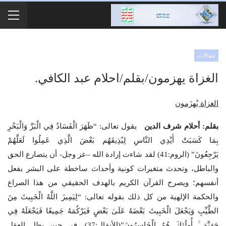
مقالات
الغزاة يهزمون/بقلم/احلام عبد الكافي.
الغزاة يُهزَمون
بقلم: أحلام شرف الدين
يقول تعالى: “ظَهَرَ الْفَسَادُ فِي الْبَرِّ وَالْبَحْرِ
بِمَا كَسَبَتْ أَيْدِي النَّاسِ لِيُذِيقَهُم بَعْضَ الَّذِي عَمِلُوا لَعَلَّهُمْ
يَرْجِعُونَ” (الروم:41) لقد شاءت إرادة الله –عز وجل- أن يتصارع الحق
والباطل، وتحدث متغيرات كونية وأحداث ساخطة على البشر بفعل
أنفسهم؛ ويصرح القرآن الكريم بالهدف الحقيقي من هذا الصراع
والحكمة الإلهية من كل ذلك بقوله تعالى: “لِيَمِيزَ اللَّهُ الْخَبِيثَ مِنَ
الطَّيِّبِ وَيَجْعَلَ الْخَبِيثَ بَعْضَهُ عَلَىٰ بَعْضٍ فَيَرْكُمَهُ جَمِيعًا فَيَجْعَلَهُ فِي
جَهَنَّمَ ۚ أُولَٰئِكَ هُمُ الْخَاسِرُونَ”(الأنفال:37)، في حين يظل العقل