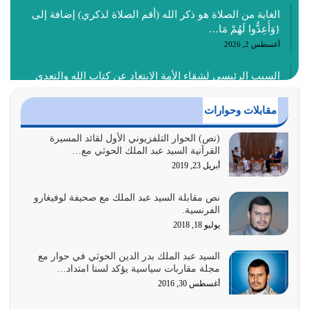
الغاية من الصلاة هو ذكر الله (أقم الصلاة لذكري) إضافة إلى
{وَأَعِدُّوا لَهُمْ مَا…
أغسطس 2, 2026
السبب الرئيسي لشقاء الأمة الابتعاد عن كتاب الله والتعدي
لحدود الله بالإضافات للدين
أغسطس 1, 2026
مقابلات وحوارات
أبرز أسباب الشقاء هو الإعراض عن ذكر الله وعن هدى الله
(نص) الحوار التلفزيوني الأول لقائد المسيرة
القرآنية السيد عبد الملك الحوثي مع…
المتمثل في القرآن الكريم
أبريل 23, 2019
يوليو 31, 2026
نص مقابلة السيد عبد الملك مع صحيفة لوفيغارو
أولياء الشيطان كلما كانوا أكثر ولاءً وطاعة للشيطان كلما كانوا
الفرنسية.
أكثر ضعفاً
يوليو 18, 2018
يوليو 30, 2026
السيد عبد الملك بدر الدين الحوثي في حوار مع
وعد الله تعالى من يُقتل في سبيله بالحياة الأبدية والرزق
مجلة مقاربات سياسية يؤكد لسنا امتداد…
والاستبشار والنجاة والخلود في…
أغسطس 30, 2016
يوليو 29, 2026