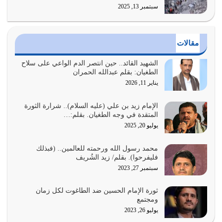
سبتمبر 13, 2025
أي أمة تتفرق في الدين وتتفرق في كيانها معناه أنها أصبحت
أمة عاجزة عن النهوض…
يوليو 23, 2026
مقالات
يجب أن نعود جميعاً الى القرآن وعندنا أخطاء جميعاً لنعتصم
بحبل الله جميعاً وليس كل…
الشهيد القائد.. حين انتصر الدم الواعي على سلاح
الطغيان: بقلم عبدالله الحمران
يوليو 22, 2026
يناير 11, 2026
المُلك كله لله تعالى يؤتيه من يشاء وينزعه ممن يشاء ويعز من
يشاء ويذل من يشاء
الإمام زيد بن علي (عليه السلام).. شرارة الثورة
المتقدة في وجه الطغيان. بقلم:…
يوليو 21, 2026
يوليو 20, 2025
{إِنَّ الدِّينَ عِنْدَ اللَّهِ الْإسْلامُ} الدين الذي شرعه الله للناس في
محمد رسول الله ورحمته للعالمين.. (فبذلك
كل زمان…
فليفرحوا). بقلم/ زيد الشُريف
يوليو 19, 2026
سبتمبر 27, 2023
الوظيفة عبارة عن مسؤولية يجب النهوض بها كما ينبغي لكي
ثورة الإمام الحسين ضد الطاغوت لكل زمان
تتحقق الحقوق للجميع
ومجتمع
يوليو 18, 2026
يوليو 26, 2023