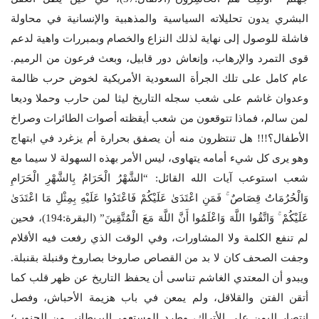
البشري يدون تحليلاته السياسية والمذهبية والإنسانية في محاولة
فاشلة للوصول إلى نهاية لذلك النزاع والخصام وبمبررات واهية لدعم
قوى التمرد والإرهاب، وإنعاش دور قابيل، وبعث فرعون من الرميم.
عام كامل على تلك الجرأة السعودية الأمريكية لخوض حرب ظالمة
وعدوان غاشم على شعب سجله التاريخ ليثا لمن حارب وحملا وديعا
لمن سالم، فماذا تتوقعون من شعب أيقظته أصوات الطائرات وصراخ
الأطفال؟!!! هل تنتظرون منه أن يصفق بحرارة أم يزغرد في ابتهاج
وهو يرى كل شيء أمامه يتهاوى، ليس الأمر بهذه السهولة لا سيما مع
شعب استوعب آيات الله القائل: “الشَّهْرُ الْحَرَامُ بِالشَّهْرِ الْحَرَامِ
وَالْحُرُمَاتُ قِصَاصٌ ۚ فَمَنِ اعْتَدَىٰ عَلَيْكُمْ فَاعْتَدُوا عَلَيْهِ بِمِثْلِ مَا اعْتَدَىٰ
عَلَيْكُمْ ۚ وَاتَّقُوا اللَّهَ وَاعْلَمُوا أَنَّ اللَّهَ مَعَ الْمُتَّقِينَ” (البقرة:194)، فحين
لم تنفع الكلمة ولا المشاورات، وفي الوقت الذي رفعت فيه الأقلام
وجفت الصحف كان لا بد من القصاص صاروخا بصاروخ وقنبلة بقنبلة.
ويبدو أن المعتدي الغاشم تناسى أن يحفظ التاريخ عن ظهر قلب كما
أتقن الفتن والقلاقل، ولم يمعن في باب هزيمة الأحباش، وفصل
انتصار اليمن على الأتراك، وطرد المستعمر البريطاني من الجنوب؛