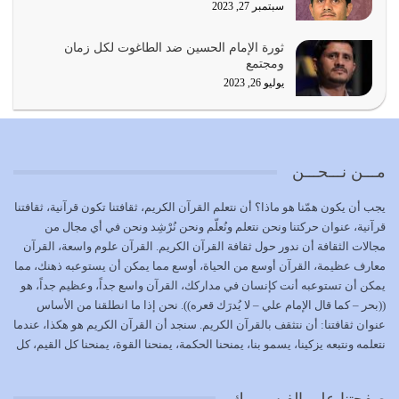
سبتمبر 27, 2023
{إِنَّ الدِّينَ عِنْدَ اللَّهِ الْإسْلامُ} الدين الذي شرعه الله للناس في
ثورة الإمام الحسين ضد الطاغوت لكل زمان
كل زمان…
ومجتمع
يوليو 19, 2026
يوليو 26, 2023
الوظيفة عبارة عن مسؤولية يجب النهوض بها كما ينبغي لكي
تتحقق الحقوق للجميع
يوليو 18, 2026
مـــن نـــحـــن
بعض صفات المتقين {الصَّابِرِينَ وَالصَّادِقِينَ وَالْقَانِتِينَ
يجب أن يكون همّنا هو ماذا؟ أن نتعلم القرآن الكريم، ثقافتنا تكون قرآنية، ثقافتنا
وَالْمُنْفِقِينَ…
قرآنية، عنوان حركتنا ونحن نتعلم ونُعلّم ونحن نُرْشِد ونحن في أي مجال من
يوليو 17, 2026
مجالات الثقافة أن ندور حول ثقافة القرآن الكريم. القرآن علوم واسعة، القرآن
معارف عظيمة، القرآن أوسع من الحياة، أوسع مما يمكن أن يستوعبه ذهنك، مما
الاعتصام بحبل الله أمر إلهي للمؤمنين وهو بمثابة سبب بينهم
يمكن أن تستوعبه أنت كإنسان في مداركك، القرآن واسع جداً، وعظيم جداً، هو
وبين الله يترتب عليه النصر…
((بحر – كما قال الإمام علي – لا يُدرَك قعره)). نحن إذا ما انطلقنا من الأساس
يوليو 16, 2026
عنوان ثقافتنا: أن نتثقف بالقرآن الكريم. سنجد أن القرآن الكريم هو هكذا، عندما
نتعلمه ونتبعه يزكينا، يسمو بنا، يمنحنا الحكمة، يمنحنا القوة، يمنحنا كل القيم، كل
إما أن نحاول أن نكون من أولياء الله فيتم على أيدينا ضرب
القيم التي لما ضاعت ضاعت الأمة بضياعها، كما هو حاصل الآن في وضع
أعدائه أو لا نكون فنُضرب من…
المسلمين، وفي وضع العرب بالذات. وشرف عظيم جداً لنا، ونتمنى أن نكون
يوليو 15, 2026
صفحتنا على الفيس بوك