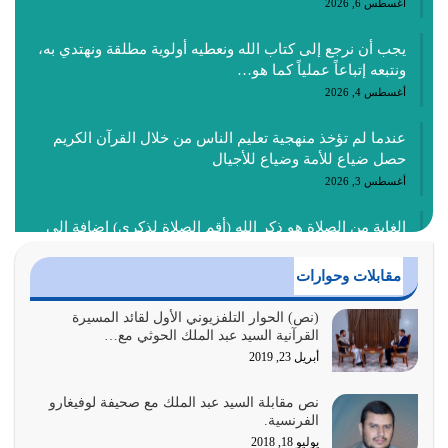
أغسطس 6, 2026
يجب أن نرجع إلى كتاب الله ونعطيه أولوية مطلقة ونهتدي به،
ونتبعه إتباعاً عملياً كما هو…
أغسطس 4, 2026
عندما لم تؤخذ منهجية تعليم الناس من خلال القرآن الكريم
حصل ضياع للأمة وضياع للأجيال
أغسطس 3, 2026
الغاية من الصلاة هو ذكر الله (أقم الصلاة لذكري) إضافة إلى
{وَأَعِدُّوا لَهُمْ مَا…
أغسطس 2, 2026
مقابلات وحوارات
السبب الرئيسي لشقاء الأمة الابتعاد عن كتاب الله والتعدي
(نص) الحوار التلفزيوني الأول لقائد المسيرة
القرآنية السيد عبد الملك الحوثي مع…
لحدود الله بالإضافات للدين
أبريل 23, 2019
أغسطس 1, 2026
نص مقابلة السيد عبد الملك مع صحيفة لوفيغارو
أبرز أسباب الشقاء هو الإعراض عن ذكر الله وعن هدى الله
الفرنسية.
المتمثل في القرآن الكريم
يوليو 18, 2018
يوليو 31, 2026