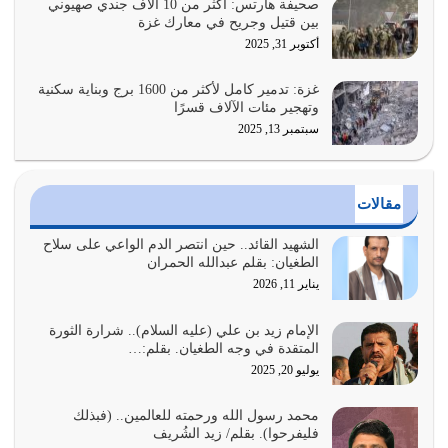
صحيفة هآرتس: أكثر من 10 آلاف جندي صهيوني
بين قتيل وجريح في معارك غزة
أراد الله لهذه الأمة ان تكون خير امة أخرجت للناس بالنهوض
أكتوبر 31, 2025
بالأمر بالمعروف والنهي عن…
يوليو 25, 2026
غزة: تدمير كامل لأكثر من 1600 برج وبناية سكنية
وتهجير مئات الآلاف قسرًا
سبتمبر 13, 2025
الدين الذي شرعه الله لا يجوز أن يخضع لآرائنا وأهوائنا
واجتهاداتنا لأننا سنختلف ونتفرق
يوليو 24, 2026
مقالات
أي أمة تتفرق في الدين وتتفرق في كيانها معناه أنها أصبحت
أمة عاجزة عن النهوض…
الشهيد القائد.. حين انتصر الدم الواعي على سلاح
الطغيان: بقلم عبدالله الحمران
يوليو 23, 2026
يناير 11, 2026
يجب أن نعود جميعاً الى القرآن وعندنا أخطاء جميعاً لنعتصم
بحبل الله جميعاً وليس كل…
الإمام زيد بن علي (عليه السلام).. شرارة الثورة
المتقدة في وجه الطغيان. بقلم:…
يوليو 22, 2026
يوليو 20, 2025
المُلك كله لله تعالى يؤتيه من يشاء وينزعه ممن يشاء ويعز من
محمد رسول الله ورحمته للعالمين.. (فبذلك
يشاء ويذل من يشاء
فليفرحوا). بقلم/ زيد الشُريف
يوليو 21, 2026