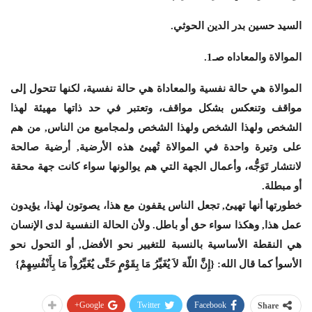
السيد حسين بدر الدين الحوثي.
الموالاة والمعاداه صـ1.
الموالاة هي حالة نفسية والمعاداة هي حالة نفسية، لكنها تتحول إلى
مواقف وتنعكس بشكل مواقف، وتعتبر في حد ذاتها مهيئة لهذا
الشخص ولهذا الشخص ولهذا الشخص ولمجاميع من الناس, من هم
على وتيرة واحدة في الموالاة تُهيئ هذه الأرضية, أرضية صالحة
لانتشار تَوَجُّه، وأعمال الجهة التي هم يوالونها سواء كانت جهة محقة
أو مبطلة.
خطورتها أنها تهيئ, تجعل الناس يقفون مع هذا، يصوتون لهذا، يؤيدون
عمل هذا, وهكذا سواء حق أو باطل. ولأن الحالة النفسية لدى الإنسان
هي النقطة الأساسية بالنسبة للتغيير نحو الأفضل, أو التحول نحو
الأسوأ كما قال الله: {إِنَّ اللّهَ لاَ يُغَيِّرُ مَا بِقَوْمٍ حَتَّى يُغَيِّرُواْ مَا بِأَنْفُسِهِمْ}
Google+
Twitter
Facebook
Share