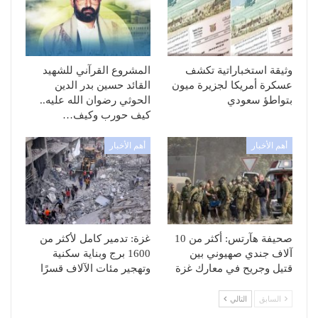
وثيقة استخباراتية تكشف
المشروع القرآني للشهيد
عسكرة أمريكا لجزيرة ميون
القائد حسين بدر الدين
بتواطؤ سعودي
الحوثي رضوان الله عليه..
كيف حورب وكيف…
أهم الأخبار
أهم الأخبار
صحيفة هآرتس: أكثر من 10
غزة: تدمير كامل لأكثر من
آلاف جندي صهيوني بين
1600 برج وبناية سكنية
قتيل وجريح في معارك غزة
وتهجير مئات الآلاف قسرًا
السابق
التالي