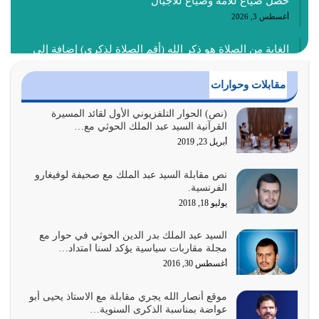
حصل ضياع للأمة وضياع للأجيال
أغسطس 3, 2026
الغاية من الصلاة هو ذكر الله (أقم الصلاة لذكري) إضافة إلى
{وَأَعِدُّوا لَهُمْ مَا…
أغسطس 2, 2026
مقابلات وحوارات
السبب الرئيسي لشقاء الأمة الابتعاد عن كتاب الله والتعدي
(نص) الحوار التلفزيوني الأول لقائد المسيرة
القرآنية السيد عبد الملك الحوثي مع…
لحدود الله بالإضافات للدين
أبريل 23, 2019
أغسطس 1, 2026
نص مقابلة السيد عبد الملك مع صحيفة لوفيغارو
أبرز أسباب الشقاء هو الإعراض عن ذكر الله وعن هدى الله
الفرنسية.
المتمثل في القرآن الكريم
يوليو 18, 2018
يوليو 31, 2026
السيد عبد الملك بدر الدين الحوثي في حوار مع
أولياء الشيطان كلما كانوا أكثر ولاءً وطاعة للشيطان كلما كانوا
مجلة مقاربات سياسية يؤكد لسنا امتداد…
أكثر ضعفاً
أغسطس 30, 2016
يوليو 30, 2026
موقع أنصار الله يجري مقابلة مع الاستاذ يحيى أبو
وعد الله تعالى من يُقتل في سبيله بالحياة الأبدية والرزق
عواضة بمناسبة الذكرى السنوية…
والاستبشار والنجاة والخلود في…