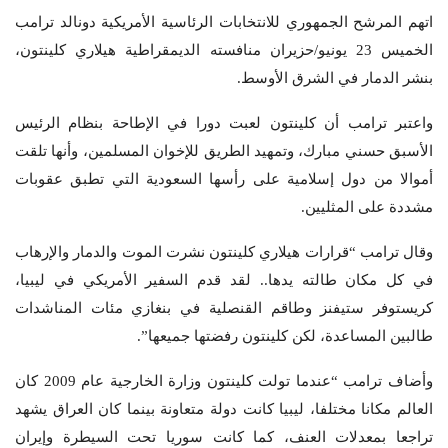
اتهم المرشح الجمهوري للانتخابات الرئاسية الأمريكية دونالد ترامب
الخميس 23 يونيو/حزيران منافسته الديمقراطية هيلاري كلينتون،
بنشر الدمار في الشرق الأوسط.
واعتبر ترامب أن كلينتون لعبت دورا في الإطاحة بنظام الرئيس
الأسبق حسني مبارك، وتمهيد الطريق للإخوان المسلمين، وأنها تلقت
أموالا من دول إسلامية على رأسها السعودية التي تطبق عقوبات
مشددة على المثليين.
وقال ترامب “قرارات هيلاري كلينتون نشرت الموت والدمار والإرهاب
في كل مكان طالته يدها.. لقد قدم السفير الأمريكي في ليبيا،
كريستوفر ستيفنز وطاقم القنصلية في بنغازي مئات المناشدات
طالبين المساعدة، لكن كلينتون رفضتها جميعها”.
وأضاف ترامب “عندما تولت كلينتون وزارة الخارجية عام 2009 كان
العالم مكانا مختلفا، ليبيا كانت دولة متعاونة بينما كان العراق يشهد
تراجعا بمعدلات العنف، كما كانت سوريا تحت السيطرة وإيران