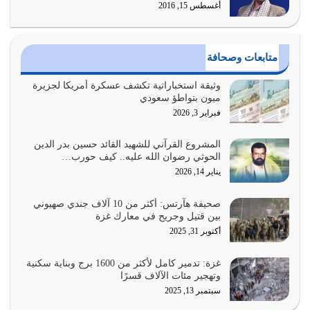
أغسطس 15, 2016
يوليو 29, 2026
القرآن الكريم هو أهم مصدر لمعرفة رسول الله معرفة سيرته
متابعات وصحافة
معرفة شخصيته معرفة عظمته
يوليو 28, 2026
وثيقة استخباراتية تكشف عسكرة أمريكا لجزيرة
ميون بتواطؤ سعودي
هل نحن من الصالحين؟ قيِّم نفسك هنا اترك القرآن على أصله
فبراير 3, 2026
وأعرض نفسك، وأعرض ما لديك على…
يوليو 27, 2026
المشروع القرآني للشهيد القائد حسين بدر الدين
الحوثي رضوان الله عليه.. كيف حورب…
عندما يكون عدوك هو عدو الله معناه أن تكون نقاط الضعف
يناير 14, 2026
فيه كثيرة وسينصرك الله عليه إذا…
يوليو 26, 2026
صحيفة هآرتس: أكثر من 10 آلاف جندي صهيوني
بين قتيل وجريح في معارك غزة
أراد الله لهذه الأمة ان تكون خير امة أخرجت للناس بالنهوض
أكتوبر 31, 2025
بالأمر بالمعروف والنهي عن…
يوليو 25, 2026
غزة: تدمير كامل لأكثر من 1600 برج وبناية سكنية
وتهجير مئات الآلاف قسرًا
سبتمبر 13, 2025
الدين الذي شرعه الله لا يجوز أن يخضع لآرائنا وأهوائنا
واجتهاداتنا لأننا سنختلف ونتفرق