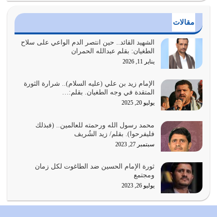
يوليو 24, 2026
مقالات
أي أمة تتفرق في الدين وتتفرق في كيانها معناه أنها أصبحت
أمة عاجزة عن النهوض…
الشهيد القائد.. حين انتصر الدم الواعي على سلاح
الطغيان: بقلم عبدالله الحمران
يوليو 23, 2026
يناير 11, 2026
يجب أن نعود جميعاً الى القرآن وعندنا أخطاء جميعاً لنعتصم
بحبل الله جميعاً وليس كل…
الإمام زيد بن علي (عليه السلام).. شرارة الثورة
المتقدة في وجه الطغيان. بقلم:…
يوليو 22, 2026
يوليو 20, 2025
المُلك كله لله تعالى يؤتيه من يشاء وينزعه ممن يشاء ويعز من
محمد رسول الله ورحمته للعالمين.. (فبذلك
يشاء ويذل من يشاء
فليفرحوا). بقلم/ زيد الشُريف
يوليو 21, 2026
سبتمبر 27, 2023
{إِنَّ الدِّينَ عِنْدَ اللَّهِ الْإسْلامُ} الدين الذي شرعه الله للناس في
ثورة الإمام الحسين ضد الطاغوت لكل زمان
كل زمان…
ومجتمع
يوليو 19, 2026
يوليو 26, 2023
الوظيفة عبارة عن مسؤولية يجب النهوض بها كما ينبغي لكي
تتحقق الحقوق للجميع