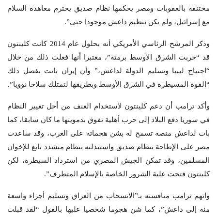
مختنقة بالعقوبات ومصر يحكمها نظام صديق يحترم معاهدة السلام
مع إسرائيل، ولم يكن تنظيم داعش موجودا حتى”.
وذكر المرشح الرئاسي الأمريكي أنه بحلول عام 2014 كانت كلينتون
قد “خربت الشرق الأوسط برمته”، معتبرا أنها فعلت ذلك من خلال
“اجتياح ليبيا وتسليم الدولة لداعش،” وأن إيران باتت بفضل ذلك
“القوة المسيطرة في الشرق الأوسط وبطريقها لتمتلك سلاحا نوويا”.
وأكد ترامب أن دعم كلينتون لاستخدام العنف من أجل تغيير النظام
في سوريا دفع البلاد إلى حرب أهلية تفوق بدمويتها ما كان سابقا، كما
بات لداعش منصة تسمح له بشن هجماته على الغرب، وقد ساعدت
مصر على الإطاحة بنظام صديق واستبدلته بنظام متشدد تابع للإخوان
المسلمين، وقد تمكن الجيش المصري من استرداد السيطرة، لكن
كلينتون فتحت علبة الشرور الخاصة بالإسلام المتطرف”.
واتهم ترامب منافسته بـ”الانسحاب من العراق وتسليم أجزاء واسعة
منه إلى داعش”، كما شن هجوما شخصيا عليها بالقول “لقد قبلت