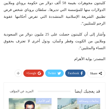
كلينتون مجوهرات بقيمة 58 ألف دولار من حكومة بروناي وملايين
الدولارات منها للمؤسسة التي تديرها.. سلطان بروناي شخص فرض
تطبيق الشريعة الإسلامية المتشددة التي تفرض أحكامها عقوبة
الرجم للمثليين”.
وأشار إلى أن كلينتون حصلت على 25 مليون دولار من السعودية
وملايين من الكويت وقطر وعُمان، ودول أخرى لا تعترف بحقوق
النساء والمثليين”.
المصدر: بوابة الأهرام
Google+
Twitter
Facebook
Share
قد يعجبك ايضا
المزيد عن المؤلف
متابعات وصحافة
أهم الأخبار