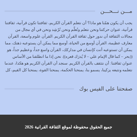
يوليو 18, 2026
مـــن نـــحـــن
بعض صفات المتقين {الصَّابِرِينَ وَالصَّادِقِينَ وَالْقَانِتِينَ
يجب أن يكون همّنا هو ماذا؟ أن نتعلم القرآن الكريم، ثقافتنا تكون قرآنية، ثقافتنا
وَالْمُنْفِقِينَ…
قرآنية، عنوان حركتنا ونحن نتعلم ونُعلّم ونحن نُرْشِد ونحن في أي مجال من
يوليو 17, 2026
مجالات الثقافة أن ندور حول ثقافة القرآن الكريم. القرآن علوم واسعة، القرآن
معارف عظيمة، القرآن أوسع من الحياة، أوسع مما يمكن أن يستوعبه ذهنك، مما
الاعتصام بحبل الله أمر إلهي للمؤمنين وهو بمثابة سبب بينهم
يمكن أن تستوعبه أنت كإنسان في مداركك، القرآن واسع جداً، وعظيم جداً، هو
وبين الله يترتب عليه النصر…
((بحر – كما قال الإمام علي – لا يُدرَك قعره)). نحن إذا ما انطلقنا من الأساس
يوليو 16, 2026
عنوان ثقافتنا: أن نتثقف بالقرآن الكريم. سنجد أن القرآن الكريم هو هكذا، عندما
نتعلمه ونتبعه يزكينا، يسمو بنا، يمنحنا الحكمة، يمنحنا القوة، يمنحنا كل القيم، كل
إما أن نحاول أن نكون من أولياء الله فيتم على أيدينا ضرب
القيم التي لما ضاعت ضاعت الأمة بضياعها، كما هو حاصل الآن في وضع
أعدائه أو لا نكون فنُضرب من…
المسلمين، وفي وضع العرب بالذات. وشرف عظيم جداً لنا، ونتمنى أن نكون
يوليو 15, 2026
صفحتنا على الفيس بوك
بمستوى أن نثقف الآخرين بالقرآن الكريم، وأن نتثقف بثقافة القرآن الكريم
{ذَلِكَ فَضْلُ اللَّهِ يُؤْتِيهِ مَنْ يَشَاءُ وَاللَّهُ ذُو الْفَضْلِ الْعَظِيمِ} يؤتيه من يشاء، فنحن
نحاول أن نكون ممن يشاء الله أن يُؤتَوا هذا الفضل العظيم. لا تفكر إطلاقاً أن
العلم هو في أن تنتهي من رصّات من الكتب، ربما رصات من الكتب توجد في
نفسك جهلاً وضلالاً، لا تنفع. استعرض الآن المكاتب في الشوارع في المدن تجد
رصات من الكتب، رصّات من الكتب في الحديث في التفسير في الفقه في فنون
جميع الحقوق محفوظة لموقع الثقافة القرانية 2026
أخرى، لكن كم تجد داخلها من ضلال، كم تجد أنها تنسف الإنسان أنه حتى لا يبقى