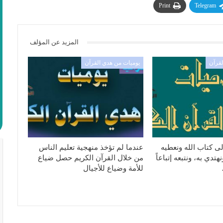
Print
Telegram
المزيد عن المؤلف
لقرآن
يوميات من هدي القرآن
ى كتاب الله ونعطيه
عندما لم تؤخذ منهجية تعليم الناس
تدي به، ونتبعه إتباعاً
من خلال القرآن الكريم حصل ضياع
للأمة وضياع للأجيال