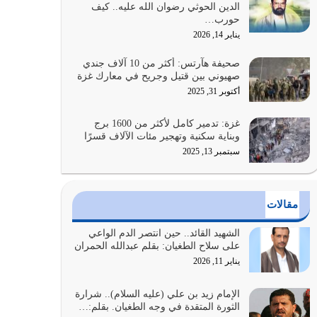
الدين الحوثي رضوان الله عليه.. كيف
الضعف فيه كثيرة وسينصرك الله عليه إذا…
حورب…
يوليو 26, 2026
يناير 14, 2026
أراد الله لهذه الأمة ان تكون خير امة أخرجت للناس
صحيفة هآرتس: أكثر من 10 آلاف جندي
بالنهوض بالأمر بالمعروف والنهي عن…
صهيوني بين قتيل وجريح في معارك غزة
يوليو 25, 2026
أكتوبر 31, 2025
الدين الذي شرعه الله لا يجوز أن يخضع لآرائنا وأهوائنا
غزة: تدمير كامل لأكثر من 1600 برج
واجتهاداتنا لأننا سنختلف ونتفرق
وبناية سكنية وتهجير مئات الآلاف قسرًا
يوليو 24, 2026
سبتمبر 13, 2025
أي أمة تتفرق في الدين وتتفرق في كيانها معناه أنها
أصبحت أمة عاجزة عن النهوض…
مقالات
يوليو 23, 2026
الشهيد القائد.. حين انتصر الدم الواعي
يجب أن نعود جميعاً الى القرآن وعندنا أخطاء جميعاً
على سلاح الطغيان: بقلم عبدالله الحمران
لنعتصم بحبل الله جميعاً وليس كل…
يناير 11, 2026
يوليو 22, 2026
الإمام زيد بن علي (عليه السلام).. شرارة
الثورة المتقدة في وجه الطغيان. بقلم:…
المُلك كله لله تعالى يؤتيه من يشاء وينزعه ممن يشاء