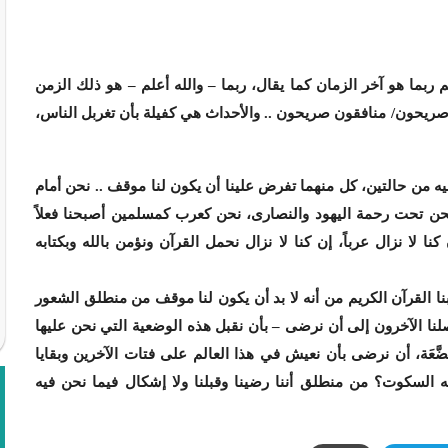
بما هو آخر الزمان كما يقال، ربما – والله أعلم – هو ذلك الزمن
 صريحون/ منافقون صريحون .. والأحداث هي كفيلة بأن تغربل الناس،
 فيه من حالتين، كل منهما تفرض علينا أن يكون لنا موقف .. نحن أمام
 نحن تحت رحمة اليهود والنصارى، نحن كعرب كمسلمين أصبحنا فعلاً
 لا نزال عرباً، إن كنا لا نزال نحمل القرآن ونؤمن بالله وبكتابه
تابنا القرآن الكريم من أنه لا بد أن يكون لنا موقف من منطلق الشعور
صلنا الآخرون إلى أن نرضى – بأن نقبل هذه الوضعية التي نحن عليها
عَة، أن نرضى بأن نعيش في هذا العالم على فتات الآخرين وبقايا
ه السكوت؟ من منطلق أننا رضينا وقبلنا ولا إشكال فيما نحن فيه