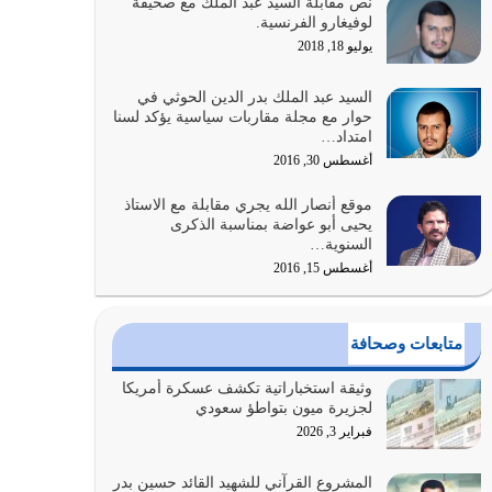
نص مقابلة السيد عبد الملك مع صحيفة
الله المتمثل في القرآن الكريم
لوفيغارو الفرنسية.
يوليو 31, 2026
يوليو 18, 2018
أولياء الشيطان كلما كانوا أكثر ولاءً وطاعة للشيطان
السيد عبد الملك بدر الدين الحوثي في
كلما كانوا أكثر ضعفاً
حوار مع مجلة مقاربات سياسية يؤكد لسنا
امتداد…
يوليو 30, 2026
أغسطس 30, 2016
وعد الله تعالى من يُقتل في سبيله بالحياة الأبدية
موقع أنصار الله يجري مقابلة مع الاستاذ
والرزق والاستبشار والنجاة والخلود في…
يحيى أبو عواضة بمناسبة الذكرى
يوليو 29, 2026
السنوية…
أغسطس 15, 2016
القرآن الكريم هو أهم مصدر لمعرفة رسول الله معرفة
سيرته معرفة شخصيته معرفة عظمته
يوليو 28, 2026
متابعات وصحافة
هل نحن من الصالحين؟ قيِّم نفسك هنا اترك القرآن
وثيقة استخباراتية تكشف عسكرة أمريكا
على أصله وأعرض نفسك، وأعرض ما لديك على…
لجزيرة ميون بتواطؤ سعودي
يوليو 27, 2026
فبراير 3, 2026
عندما يكون عدوك هو عدو الله معناه أن تكون نقاط
المشروع القرآني للشهيد القائد حسين بدر