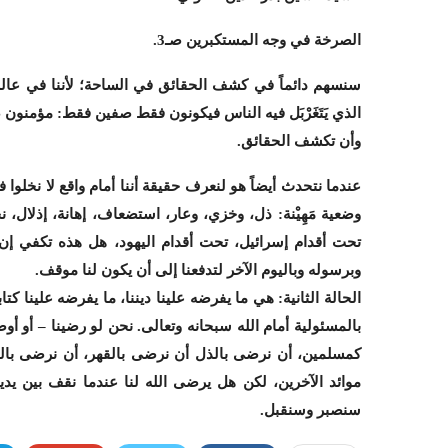
الصرخة في وجه المستكبرين صـ3.
سنسهم دائماً في كشف الحقائق في الساحة؛ لأننا في عالم ر
الذي يَتَغَرْبَل فيه الناس فيكونون فقط صفين فقط: مؤمنون
وأن تكشف الحقائق.
عندما نتحدث أيضاً هو لنعرف حقيقة أننا أمام واقع لا نخلوا
وضعية مَهِيْنة: ذل، وخزي، وعار، استضعاف، إهانة، إذلال،
تحت أقدام إسرائيل، تحت أقدام اليهود، هل هذه تكفي إن كنا
وبرسوله وباليوم الآخر لتدفعنا إلى أن يكون لنا موقف.
الحالة الثانية: هي ما يفرضه علينا ديننا، ما يفرضه علينا ك
بالمسئولية أمام الله سبحانه وتعالى. نحن لو رضينا – أو أو
كمسلمين، أن نرضى بالذل أن نرضى بالقهر، أن نرضى بالضَّ
موائد الآخرين، لكن هل يرضى الله لنا عندما نقف بين يدي
سنصبر وسنقبل.