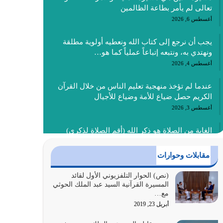
تعالى لم يأمر بطاعة الظالمين
أغسطس 6, 2026
يجب أن نرجع إلى كتاب الله ونعطيه أولوية مطلقة
ونهتدي به، ونتبعه إتباعاً عملياً كما هو…
أغسطس 4, 2026
عندما لم تؤخذ منهجية تعليم الناس من خلال القرآن
الكريم حصل ضياع للأمة وضياع للأجيال
أغسطس 3, 2026
الغاية من الصلاة هو ذكر الله (أقم الصلاة لذكري)
إضافة إلى {وَأَعِدُّوا لَهُمْ مَا…
أغسطس 2, 2026
مقابلات وحوارات
السبب الرئيسي لشقاء الأمة الابتعاد عن كتاب الله
(نص) الحوار التلفزيوني الأول لقائد
المسيرة القرآنية السيد عبد الملك الحوثي
والتعدي لحدود الله بالإضافات للدين
مع…
أغسطس 1, 2026
أبريل 23, 2019
أبرز أسباب الشقاء هو الإعراض عن ذكر الله وعن هدى