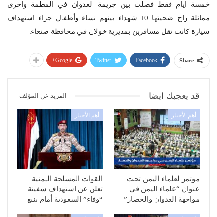
خمسة ايام فقط فصلت بين جريمة العدوان في المطمة واخرى
مماثلة راح ضحيتها 10 شهداء بينهم نساء وأطفال جراء استهداف
سيارة كانت تقل مسافرين بمديرية خولان في محافظة صنعاء.
Google+
Twitter
Facebook
Share
قد يعجبك ايضا
المزيد عن المؤلف
أهم الأخبار
أهم الأخبار
مؤتمر لعلماء اليمن تحت
القوات المسلحة اليمنية
عنوان “علماء اليمن في
تعلن عن استهداف سفينة
مواجهة العدوان والحصار”
“وفاء” السعودية أمام ينبع