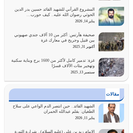
يوليو 26, 2026
المشروع القرآني للشهيد القائد حسين بدر الدين
الحوثي رضوان الله عليه.. كيف حورب…
أراد الله لهذه الأمة ان تكون خير امة أخرجت للناس بالنهوض
يناير 14, 2026
بالأمر بالمعروف والنهي عن…
يوليو 25, 2026
صحيفة هآرتس: أكثر من 10 آلاف جندي صهيوني
بين قتيل وجريح في معارك غزة
الدين الذي شرعه الله لا يجوز أن يخضع لآرائنا وأهوائنا
أكتوبر 31, 2025
واجتهاداتنا لأننا سنختلف ونتفرق
يوليو 24, 2026
غزة: تدمير كامل لأكثر من 1600 برج وبناية سكنية
وتهجير مئات الآلاف قسرًا
سبتمبر 13, 2025
أي أمة تتفرق في الدين وتتفرق في كيانها معناه أنها أصبحت
أمة عاجزة عن النهوض…
يوليو 23, 2026
مقالات
يجب أن نعود جميعاً الى القرآن وعندنا أخطاء جميعاً لنعتصم
بحبل الله جميعاً وليس كل…
الشهيد القائد.. حين انتصر الدم الواعي على سلاح
الطغيان: بقلم عبدالله الحمران
يوليو 22, 2026
يناير 11, 2026
المُلك كله لله تعالى يؤتيه من يشاء وينزعه ممن يشاء ويعز من
يشاء ويذل من يشاء
الإمام زيد بن علي (عليه السلام).. شرارة الثورة