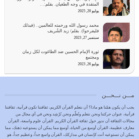
المتقدة في وجه الطغيان. بقلم:…
يوليو 21, 2026
يوليو 20, 2025
{إِنَّ الدِّينَ عِنْدَ اللَّهِ الْإسْلامُ} الدين الذي شرعه الله للناس في
محمد رسول الله ورحمته للعالمين.. (فبذلك
كل زمان…
فليفرحوا). بقلم/ زيد الشُريف
يوليو 19, 2026
سبتمبر 27, 2023
الوظيفة عبارة عن مسؤولية يجب النهوض بها كما ينبغي لكي
ثورة الإمام الحسين ضد الطاغوت لكل زمان
تتحقق الحقوق للجميع
ومجتمع
يوليو 18, 2026
يوليو 26, 2023
بعض صفات المتقين {الصَّابِرِينَ وَالصَّادِقِينَ وَالْقَانِتِينَ
وَالْمُنْفِقِينَ…
يوليو 17, 2026
مـــن نـــحـــن
الاعتصام بحبل الله أمر إلهي للمؤمنين وهو بمثابة سبب بينهم
يجب أن يكون همّنا هو ماذا؟ أن نتعلم القرآن الكريم، ثقافتنا تكون قرآنية، ثقافتنا
وبين الله يترتب عليه النصر…
قرآنية، عنوان حركتنا ونحن نتعلم ونُعلّم ونحن نُرْشِد ونحن في أي مجال من
يوليو 16, 2026
مجالات الثقافة أن ندور حول ثقافة القرآن الكريم. القرآن علوم واسعة، القرآن
معارف عظيمة، القرآن أوسع من الحياة، أوسع مما يمكن أن يستوعبه ذهنك، مما
إما أن نحاول أن نكون من أولياء الله فيتم على أيدينا ضرب
يمكن أن تستوعبه أنت كإنسان في مداركك، القرآن واسع جداً، وعظيم جداً، هو
أعدائه أو لا نكون فنُضرب من…