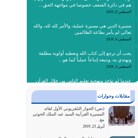
هم في دائرة الضعف خصوصا في مواجهة الحق…
أغسطس 8, 2026
مسيرة الدين هي مسيرة عملية، والأمر كله لله، والله
تعالى لم يأمر بطاعة الظالمين
أغسطس 6, 2026
يجب أن نرجع إلى كتاب الله ونعطيه أولوية مطلقة
ونهتدي به، ونتبعه إتباعاً عملياً كما هو…
أغسطس 4, 2026
عندما لم تؤخذ منهجية تعليم الناس من خلال القرآن
الكريم حصل ضياع للأمة وضياع للأجيال
أغسطس 3, 2026
مقابلات وحوارات
الغاية من الصلاة هو ذكر الله (أقم الصلاة لذكري)
(نص) الحوار التلفزيوني الأول لقائد
المسيرة القرآنية السيد عبد الملك الحوثي
إضافة إلى {وَأَعِدُّوا لَهُمْ مَا…
مع…
أغسطس 2, 2026
أبريل 23, 2019
السبب الرئيسي لشقاء الأمة الابتعاد عن كتاب الله