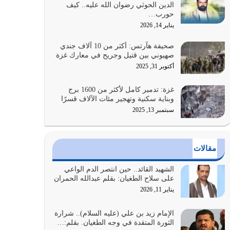
الدين الحوثي رضوان الله عليه.. كيف
على أصله وأعرض نفسك، وأعرض ما لديك على…
حورب…
يوليو 27, 2026
يناير 14, 2026
عندما يكون عدوك هو عدو الله معناه أن تكون نقاط
صحيفة هآرتس: أكثر من 10 آلاف جندي
الضعف فيه كثيرة وسينصرك الله عليه إذا…
صهيوني بين قتيل وجريح في معارك غزة
يوليو 26, 2026
أكتوبر 31, 2025
أراد الله لهذه الأمة ان تكون خير امة أخرجت للناس
غزة: تدمير كامل لأكثر من 1600 برج
بالنهوض بالأمر بالمعروف والنهي عن…
وبناية سكنية وتهجير مئات الآلاف قسرًا
يوليو 25, 2026
سبتمبر 13, 2025
الدين الذي شرعه الله لا يجوز أن يخضع لآرائنا وأهوائنا
واجتهاداتنا لأننا سنختلف ونتفرق
مقالات
يوليو 24, 2026
الشهيد القائد.. حين انتصر الدم الواعي
أي أمة تتفرق في الدين وتتفرق في كيانها معناه أنها
على سلاح الطغيان: بقلم عبدالله الحمران
أصبحت أمة عاجزة عن النهوض…
يناير 11, 2026
يوليو 23, 2026
الإمام زيد بن علي (عليه السلام).. شرارة
الثورة المتقدة في وجه الطغيان. بقلم:…
يجب أن نعود جميعاً الى القرآن وعندنا أخطاء جميعاً