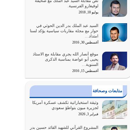
نص مقابلة السيد عبد الملك مع صحيفة
والتعدي لحدود الله بالإضافات للدين
لوفيغارو الفرنسية.
أغسطس 1, 2026
يوليو 18, 2018
أبرز أسباب الشقاء هو الإعراض عن ذكر الله وعن هدى
السيد عبد الملك بدر الدين الحوثي في
الله المتمثل في القرآن الكريم
حوار مع مجلة مقاربات سياسية يؤكد لسنا
امتداد…
يوليو 31, 2026
أغسطس 30, 2016
أولياء الشيطان كلما كانوا أكثر ولاءً وطاعة للشيطان
موقع أنصار الله يجري مقابلة مع الاستاذ
كلما كانوا أكثر ضعفاً
يحيى أبو عواضة بمناسبة الذكرى
يوليو 30, 2026
السنوية…
أغسطس 15, 2016
وعد الله تعالى من يُقتل في سبيله بالحياة الأبدية
والرزق والاستبشار والنجاة والخلود في…
يوليو 29, 2026
متابعات وصحافة
القرآن الكريم هو أهم مصدر لمعرفة رسول الله معرفة
وثيقة استخباراتية تكشف عسكرة أمريكا
سيرته معرفة شخصيته معرفة عظمته
لجزيرة ميون بتواطؤ سعودي
يوليو 28, 2026
فبراير 3, 2026
هل نحن من الصالحين؟ قيِّم نفسك هنا اترك القرآن
المشروع القرآني للشهيد القائد حسين بدر