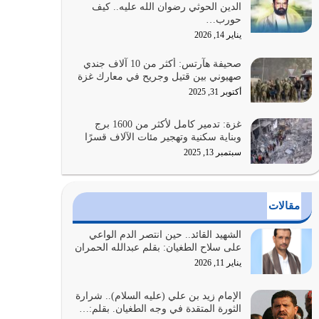
الدين الحوثي رضوان الله عليه.. كيف
الضعف فيه كثيرة وسينصرك الله عليه إذا…
حورب…
يوليو 26, 2026
يناير 14, 2026
أراد الله لهذه الأمة ان تكون خير امة أخرجت للناس
صحيفة هآرتس: أكثر من 10 آلاف جندي
بالنهوض بالأمر بالمعروف والنهي عن…
صهيوني بين قتيل وجريح في معارك غزة
يوليو 25, 2026
أكتوبر 31, 2025
الدين الذي شرعه الله لا يجوز أن يخضع لآرائنا وأهوائنا
غزة: تدمير كامل لأكثر من 1600 برج
واجتهاداتنا لأننا سنختلف ونتفرق
وبناية سكنية وتهجير مئات الآلاف قسرًا
يوليو 24, 2026
سبتمبر 13, 2025
أي أمة تتفرق في الدين وتتفرق في كيانها معناه أنها
أصبحت أمة عاجزة عن النهوض…
مقالات
يوليو 23, 2026
الشهيد القائد.. حين انتصر الدم الواعي
يجب أن نعود جميعاً الى القرآن وعندنا أخطاء جميعاً
على سلاح الطغيان: بقلم عبدالله الحمران
لنعتصم بحبل الله جميعاً وليس كل…
يناير 11, 2026
يوليو 22, 2026
الإمام زيد بن علي (عليه السلام).. شرارة
الثورة المتقدة في وجه الطغيان. بقلم:…
المُلك كله لله تعالى يؤتيه من يشاء وينزعه ممن يشاء