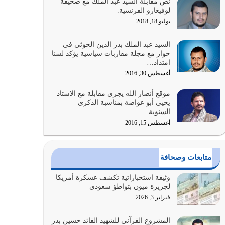
نص مقابلة السيد عبد الملك مع صحيفة
الله المتمثل في القرآن الكريم
لوفيغارو الفرنسية.
يوليو 31, 2026
يوليو 18, 2018
أولياء الشيطان كلما كانوا أكثر ولاءً وطاعة للشيطان
السيد عبد الملك بدر الدين الحوثي في
كلما كانوا أكثر ضعفاً
حوار مع مجلة مقاربات سياسية يؤكد لسنا
امتداد…
يوليو 30, 2026
أغسطس 30, 2016
وعد الله تعالى من يُقتل في سبيله بالحياة الأبدية
موقع أنصار الله يجري مقابلة مع الاستاذ
والرزق والاستبشار والنجاة والخلود في…
يحيى أبو عواضة بمناسبة الذكرى
يوليو 29, 2026
السنوية…
أغسطس 15, 2016
القرآن الكريم هو أهم مصدر لمعرفة رسول الله معرفة
سيرته معرفة شخصيته معرفة عظمته
يوليو 28, 2026
متابعات وصحافة
هل نحن من الصالحين؟ قيِّم نفسك هنا اترك القرآن
وثيقة استخباراتية تكشف عسكرة أمريكا
على أصله وأعرض نفسك، وأعرض ما لديك على…
لجزيرة ميون بتواطؤ سعودي
يوليو 27, 2026
فبراير 3, 2026
عندما يكون عدوك هو عدو الله معناه أن تكون نقاط
المشروع القرآني للشهيد القائد حسين بدر