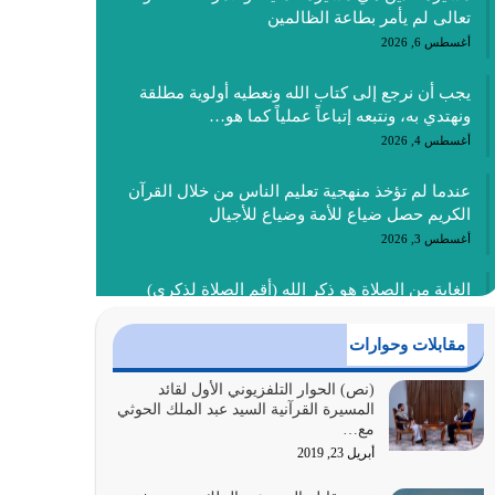
تعالى لم يأمر بطاعة الظالمين
أغسطس 6, 2026
يجب أن نرجع إلى كتاب الله ونعطيه أولوية مطلقة
ونهتدي به، ونتبعه إتباعاً عملياً كما هو…
أغسطس 4, 2026
عندما لم تؤخذ منهجية تعليم الناس من خلال القرآن
الكريم حصل ضياع للأمة وضياع للأجيال
أغسطس 3, 2026
الغاية من الصلاة هو ذكر الله (أقم الصلاة لذكري)
إضافة إلى {وَأَعِدُّوا لَهُمْ مَا…
أغسطس 2, 2026
مقابلات وحوارات
السبب الرئيسي لشقاء الأمة الابتعاد عن كتاب الله
(نص) الحوار التلفزيوني الأول لقائد
المسيرة القرآنية السيد عبد الملك الحوثي
والتعدي لحدود الله بالإضافات للدين
مع…
أغسطس 1, 2026
أبريل 23, 2019
أبرز أسباب الشقاء هو الإعراض عن ذكر الله وعن هدى