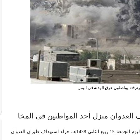
تزقته يواصلون خرق الهدنة في اليمن
| أخبار محلية | استشهد مواطن وأصيب 3 آخرون بجروح، اليوم الجمعة 15 ربيع الثاني 1438هـ، جراء استهداف طيران العدوان