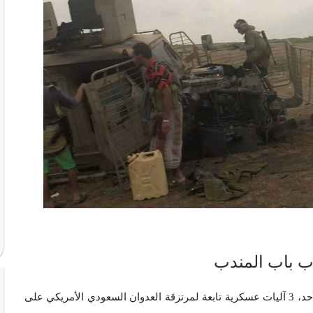
رب باب المندب
| أخبار محلية | دمر أبطال الجيش واللجان الشعبية، اليوم الأحد، 3 آليات عسكرية تابعة لمرتزقة العدوان السعودي الأمريكي على