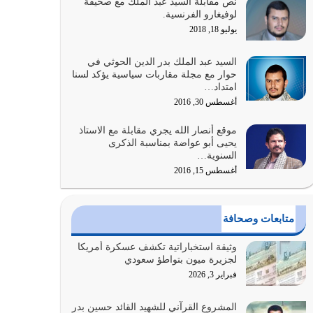
نص مقابلة السيد عبد الملك مع صحيفة
الله المتمثل في القرآن الكريم
لوفيغارو الفرنسية.
يوليو 31, 2026
يوليو 18, 2018
أولياء الشيطان كلما كانوا أكثر ولاءً وطاعة للشيطان
السيد عبد الملك بدر الدين الحوثي في
كلما كانوا أكثر ضعفاً
حوار مع مجلة مقاربات سياسية يؤكد لسنا
امتداد…
يوليو 30, 2026
أغسطس 30, 2016
وعد الله تعالى من يُقتل في سبيله بالحياة الأبدية
موقع أنصار الله يجري مقابلة مع الاستاذ
والرزق والاستبشار والنجاة والخلود في…
يحيى أبو عواضة بمناسبة الذكرى
يوليو 29, 2026
السنوية…
أغسطس 15, 2016
القرآن الكريم هو أهم مصدر لمعرفة رسول الله معرفة
سيرته معرفة شخصيته معرفة عظمته
يوليو 28, 2026
متابعات وصحافة
هل نحن من الصالحين؟ قيِّم نفسك هنا اترك القرآن
وثيقة استخباراتية تكشف عسكرة أمريكا
على أصله وأعرض نفسك، وأعرض ما لديك على…
لجزيرة ميون بتواطؤ سعودي
يوليو 27, 2026
فبراير 3, 2026
عندما يكون عدوك هو عدو الله معناه أن تكون نقاط
المشروع القرآني للشهيد القائد حسين بدر