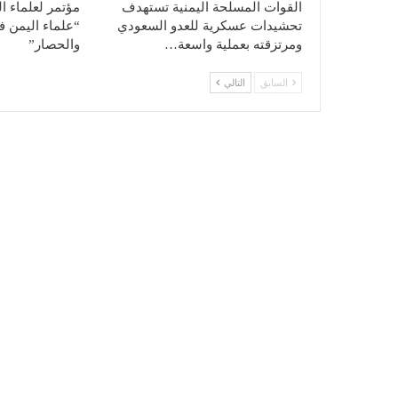
القوات المسلحة اليمنية تستهدف
مؤتمر لعلماء ا
تحشيدات عسكرية للعدو السعودي
“علماء اليمن ف
ومرتزقته بعملية واسعة…
والحصار”
السابق
التالي