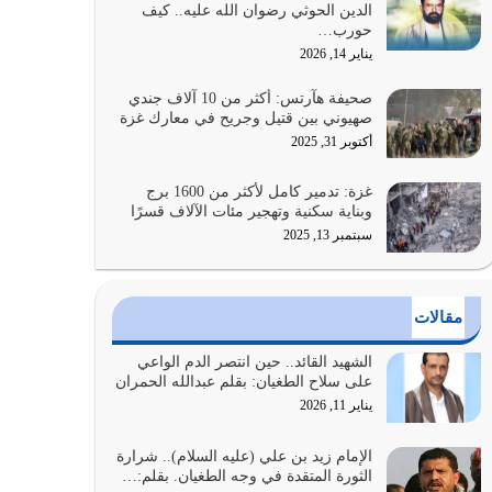
الدين الحوثي رضوان الله عليه.. كيف
الضعف فيه كثيرة وسينصرك الله عليه إذا…
حورب…
يوليو 26, 2026
يناير 14, 2026
أراد الله لهذه الأمة ان تكون خير امة أخرجت للناس
صحيفة هآرتس: أكثر من 10 آلاف جندي
بالنهوض بالأمر بالمعروف والنهي عن…
صهيوني بين قتيل وجريح في معارك غزة
يوليو 25, 2026
أكتوبر 31, 2025
الدين الذي شرعه الله لا يجوز أن يخضع لآرائنا وأهوائنا
غزة: تدمير كامل لأكثر من 1600 برج
واجتهاداتنا لأننا سنختلف ونتفرق
وبناية سكنية وتهجير مئات الآلاف قسرًا
يوليو 24, 2026
سبتمبر 13, 2025
أي أمة تتفرق في الدين وتتفرق في كيانها معناه أنها
أصبحت أمة عاجزة عن النهوض…
مقالات
يوليو 23, 2026
الشهيد القائد.. حين انتصر الدم الواعي
يجب أن نعود جميعاً الى القرآن وعندنا أخطاء جميعاً
على سلاح الطغيان: بقلم عبدالله الحمران
لنعتصم بحبل الله جميعاً وليس كل…
يناير 11, 2026
يوليو 22, 2026
الإمام زيد بن علي (عليه السلام).. شرارة
الثورة المتقدة في وجه الطغيان. بقلم:…
المُلك كله لله تعالى يؤتيه من يشاء وينزعه ممن يشاء