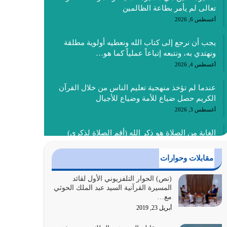
تعالى لم يأمر بطاعة الظالمين
أغسطس 6, 2026
يجب أن نرجع إلى كتاب الله ونعطيه أولوية مطلقة
ونهتدي به، ونتبعه إتباعاً عملياً كما هو…
أغسطس 4, 2026
عندما لم تؤخذ منهجية تعليم الناس من خلال القرآن
الكريم حصل ضياع للأمة وضياع للأجيال
أغسطس 3, 2026
الغاية من الصلاة هو ذكر الله (أقم الصلاة لذكري)
إضافة إلى {وَأَعِدُّوا لَهُمْ مَا…
أغسطس 2, 2026
مقابلات وحوارات
السبب الرئيسي لشقاء الأمة الابتعاد عن كتاب الله
(نص) الحوار التلفزيوني الأول لقائد
المسيرة القرآنية السيد عبد الملك الحوثي
والتعدي لحدود الله بالإضافات للدين
مع…
أغسطس 1, 2026
أبريل 23, 2019
أبرز أسباب الشقاء هو الإعراض عن ذكر الله وعن هدى