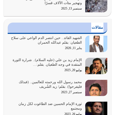
وتهجير مئات الآلاف قسرًا
سبتمبر 13, 2025
عندما يكون عدوك هو عدو الله معناه أن تكون نقاط الضعف
فيه كثيرة وسينصرك الله عليه إذا…
يوليو 26, 2026
مقالات
أراد الله لهذه الأمة ان تكون خير امة أخرجت للناس بالنهوض
بالأمر بالمعروف والنهي عن…
الشهيد القائد.. حين انتصر الدم الواعي على سلاح
الطغيان: بقلم عبدالله الحمران
يوليو 25, 2026
يناير 11, 2026
الدين الذي شرعه الله لا يجوز أن يخضع لآرائنا وأهوائنا
واجتهاداتنا لأننا سنختلف ونتفرق
الإمام زيد بن علي (عليه السلام).. شرارة الثورة
المتقدة في وجه الطغيان. بقلم:…
يوليو 24, 2026
يوليو 20, 2025
أي أمة تتفرق في الدين وتتفرق في كيانها معناه أنها أصبحت
محمد رسول الله ورحمته للعالمين.. (فبذلك
أمة عاجزة عن النهوض…
فليفرحوا). بقلم/ زيد الشُريف
يوليو 23, 2026
سبتمبر 27, 2023
يجب أن نعود جميعاً الى القرآن وعندنا أخطاء جميعاً لنعتصم
ثورة الإمام الحسين ضد الطاغوت لكل زمان
بحبل الله جميعاً وليس كل…
ومجتمع
يوليو 22, 2026
يوليو 26, 2023