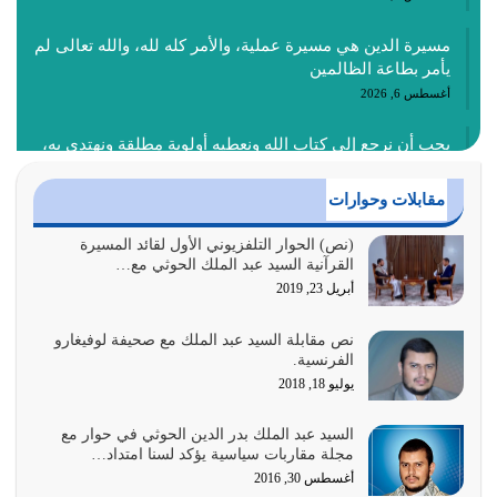
مسيرة الدين هي مسيرة عملية، والأمر كله لله، والله تعالى لم
يأمر بطاعة الظالمين
أغسطس 6, 2026
يجب أن نرجع إلى كتاب الله ونعطيه أولوية مطلقة ونهتدي به،
ونتبعه إتباعاً عملياً كما هو…
أغسطس 4, 2026
مقابلات وحوارات
عندما لم تؤخذ منهجية تعليم الناس من خلال القرآن الكريم
(نص) الحوار التلفزيوني الأول لقائد المسيرة
القرآنية السيد عبد الملك الحوثي مع…
حصل ضياع للأمة وضياع للأجيال
أبريل 23, 2019
أغسطس 3, 2026
نص مقابلة السيد عبد الملك مع صحيفة لوفيغارو
الغاية من الصلاة هو ذكر الله (أقم الصلاة لذكري) إضافة إلى
الفرنسية.
{وَأَعِدُّوا لَهُمْ مَا…
يوليو 18, 2018
أغسطس 2, 2026
السيد عبد الملك بدر الدين الحوثي في حوار مع
السبب الرئيسي لشقاء الأمة الابتعاد عن كتاب الله والتعدي
مجلة مقاربات سياسية يؤكد لسنا امتداد…
لحدود الله بالإضافات للدين
أغسطس 30, 2016
أغسطس 1, 2026