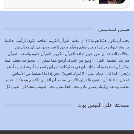
المُلك كله لله تعالى يؤتيه من يشاء وينزعه ممن يشاء ويعز من
يشاء ويذل من يشاء
يوليو 21, 2026
مـــن نـــحـــن
{إِنَّ الدِّينَ عِنْدَ اللَّهِ الْإسْلامُ} الدين الذي شرعه الله للناس في
يجب أن يكون همّنا هو ماذا؟ أن نتعلم القرآن الكريم، ثقافتنا تكون قرآنية، ثقافتنا
كل زمان…
قرآنية، عنوان حركتنا ونحن نتعلم ونُعلّم ونحن نُرْشِد ونحن في أي مجال من
يوليو 19, 2026
مجالات الثقافة أن ندور حول ثقافة القرآن الكريم. القرآن علوم واسعة، القرآن
معارف عظيمة، القرآن أوسع من الحياة، أوسع مما يمكن أن يستوعبه ذهنك، مما
الوظيفة عبارة عن مسؤولية يجب النهوض بها كما ينبغي لكي
يمكن أن تستوعبه أنت كإنسان في مداركك، القرآن واسع جداً، وعظيم جداً، هو
تتحقق الحقوق للجميع
((بحر – كما قال الإمام علي – لا يُدرَك قعره)). نحن إذا ما انطلقنا من الأساس
يوليو 18, 2026
عنوان ثقافتنا: أن نتثقف بالقرآن الكريم. سنجد أن القرآن الكريم هو هكذا، عندما
نتعلمه ونتبعه يزكينا، يسمو بنا، يمنحنا الحكمة، يمنحنا القوة، يمنحنا كل القيم، كل
بعض صفات المتقين {الصَّابِرِينَ وَالصَّادِقِينَ وَالْقَانِتِينَ
القيم التي لما ضاعت ضاعت الأمة بضياعها، كما هو حاصل الآن في وضع
وَالْمُنْفِقِينَ…
المسلمين، وفي وضع العرب بالذات. وشرف عظيم جداً لنا، ونتمنى أن نكون
يوليو 17, 2026
صفحتنا على الفيس بوك
بمستوى أن نثقف الآخرين بالقرآن الكريم، وأن نتثقف بثقافة القرآن الكريم
{ذَلِكَ فَضْلُ اللَّهِ يُؤْتِيهِ مَنْ يَشَاءُ وَاللَّهُ ذُو الْفَضْلِ الْعَظِيمِ} يؤتيه من يشاء، فنحن
نحاول أن نكون ممن يشاء الله أن يُؤتَوا هذا الفضل العظيم. لا تفكر إطلاقاً أن
العلم هو في أن تنتهي من رصّات من الكتب، ربما رصات من الكتب توجد في
نفسك جهلاً وضلالاً، لا تنفع. استعرض الآن المكاتب في الشوارع في المدن تجد