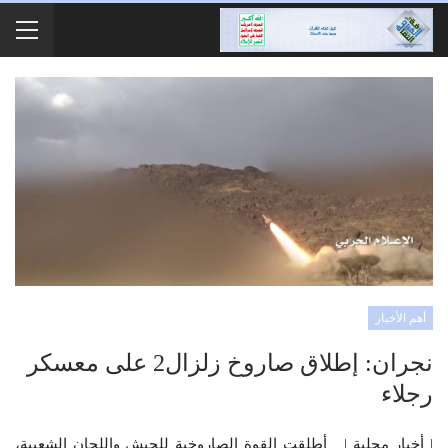
أهم الأخبار
نجران: إطلاق صاروخ زلزال2 على معسكر
رجلاء
| أخبار محلية | أطلقت القوة الصاروخية للجيش واللجان الشعبية،