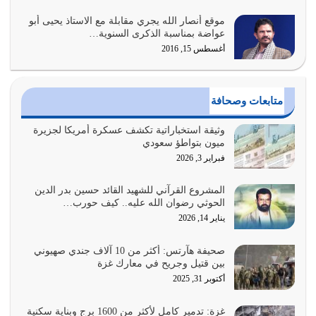
موقع أنصار الله يجري مقابلة مع الاستاذ يحيى أبو
أبرز أسباب الشقاء هو الإعراض عن ذكر الله وعن هدى الله
عواضة بمناسبة الذكرى السنوية…
المتمثل في القرآن الكريم
أغسطس 15, 2016
يوليو 31, 2026
أولياء الشيطان كلما كانوا أكثر ولاءً وطاعة للشيطان كلما كانوا
متابعات وصحافة
أكثر ضعفاً
يوليو 30, 2026
وثيقة استخباراتية تكشف عسكرة أمريكا لجزيرة
ميون بتواطؤ سعودي
وعد الله تعالى من يُقتل في سبيله بالحياة الأبدية والرزق
فبراير 3, 2026
والاستبشار والنجاة والخلود في…
يوليو 29, 2026
المشروع القرآني للشهيد القائد حسين بدر الدين
الحوثي رضوان الله عليه.. كيف حورب…
القرآن الكريم هو أهم مصدر لمعرفة رسول الله معرفة سيرته
يناير 14, 2026
معرفة شخصيته معرفة عظمته
يوليو 28, 2026
صحيفة هآرتس: أكثر من 10 آلاف جندي صهيوني
بين قتيل وجريح في معارك غزة
هل نحن من الصالحين؟ قيِّم نفسك هنا اترك القرآن على أصله
أكتوبر 31, 2025
وأعرض نفسك، وأعرض ما لديك على…
يوليو 27, 2026
غزة: تدمير كامل لأكثر من 1600 برج وبناية سكنية