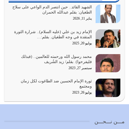
الدين الذي شرعه الله لا يجوز أن يخضع لآرائنا وأهوائنا
واجتهاداتنا لأننا سنختلف ونتفرق
الشهيد القائد.. حين انتصر الدم الواعي على سلاح
الطغيان: بقلم عبدالله الحمران
يوليو 24, 2026
يناير 11, 2026
أي أمة تتفرق في الدين وتتفرق في كيانها معناه أنها أصبحت
أمة عاجزة عن النهوض…
الإمام زيد بن علي (عليه السلام).. شرارة الثورة
المتقدة في وجه الطغيان. بقلم:…
يوليو 23, 2026
يوليو 20, 2025
يجب أن نعود جميعاً الى القرآن وعندنا أخطاء جميعاً لنعتصم
محمد رسول الله ورحمته للعالمين.. (فبذلك
بحبل الله جميعاً وليس كل…
فليفرحوا). بقلم/ زيد الشُريف
يوليو 22, 2026
سبتمبر 27, 2023
المُلك كله لله تعالى يؤتيه من يشاء وينزعه ممن يشاء ويعز من
ثورة الإمام الحسين ضد الطاغوت لكل زمان
يشاء ويذل من يشاء
ومجتمع
يوليو 21, 2026
يوليو 26, 2023
{إِنَّ الدِّينَ عِنْدَ اللَّهِ الْإسْلامُ} الدين الذي شرعه الله للناس في
كل زمان…
يوليو 19, 2026
مـــن نـــحـــن
الوظيفة عبارة عن مسؤولية يجب النهوض بها كما ينبغي لكي