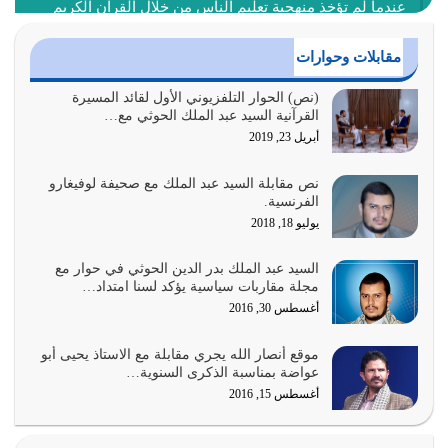
عندما لم تؤخذ منهجية تعليم الناس من خلال القرآن الكريم
حصل ضياع للأمة وضياع للأجيال
أغسطس 3, 2026
مقابلات وحوارات
الغاية من الصلاة هو ذكر الله (أقم الصلاة لذكري) إضافة إلى
(نص) الحوار التلفزيوني الأول لقائد المسيرة
القرآنية السيد عبد الملك الحوثي مع…
{وَأَعِدُّوا لَهُمْ مَا…
أبريل 23, 2019
أغسطس 2, 2026
نص مقابلة السيد عبد الملك مع صحيفة لوفيغارو
السبب الرئيسي لشقاء الأمة الابتعاد عن كتاب الله والتعدي
الفرنسية.
لحدود الله بالإضافات للدين
يوليو 18, 2018
أغسطس 1, 2026
السيد عبد الملك بدر الدين الحوثي في حوار مع
أبرز أسباب الشقاء هو الإعراض عن ذكر الله وعن هدى الله
مجلة مقاربات سياسية يؤكد لسنا امتداد…
المتمثل في القرآن الكريم
أغسطس 30, 2016
يوليو 31, 2026
موقع أنصار الله يجري مقابلة مع الاستاذ يحيى أبو
أولياء الشيطان كلما كانوا أكثر ولاءً وطاعة للشيطان كلما كانوا
عواضة بمناسبة الذكرى السنوية…
أكثر ضعفاً
أغسطس 15, 2016
يوليو 30, 2026