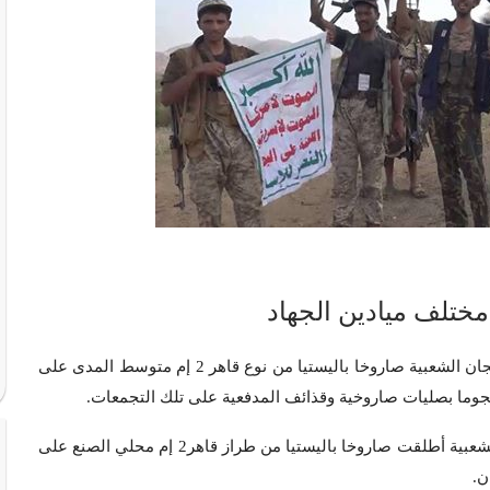
مختلف ميادين الجهاد
| أخبار محلية | أطلقت القوة الصاروخية للجيش اليمني واللجان الشعبية صاروخا باليستيا من نوع قاهر 2 إم متوسط المدى على
وما بصليات صاروخية وقذائف المدفعية على تلك التجمعات.
وأفاد مصدر عسكري أن القوة الصاروخية للجيش واللجان الشعبية أطلقت صاروخا باليستيا من طراز قاهر2 إم محلي الصنع على
ن.