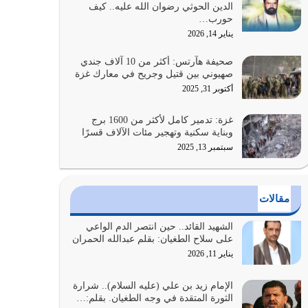
الدين الحوثي رضوان الله عليه.. كيف
بالنهوض بالأمر بالمعروف والنهي عن…
حورب…
يوليو 25, 2026
يناير 14, 2026
الدين الذي شرعه الله لا يجوز أن يخضع لآرائنا وأهوائنا
صحيفة هآرتس: أكثر من 10 آلاف جندي
واجتهاداتنا لأننا سنختلف ونتفرق
صهيوني بين قتيل وجريح في معارك غزة
يوليو 24, 2026
أكتوبر 31, 2025
أي أمة تتفرق في الدين وتتفرق في كيانها معناه أنها
غزة: تدمير كامل لأكثر من 1600 برج
أصبحت أمة عاجزة عن النهوض…
وبناية سكنية وتهجير مئات الآلاف قسرًا
يوليو 23, 2026
سبتمبر 13, 2025
يجب أن نعود جميعاً الى القرآن وعندنا أخطاء جميعاً
لنعتصم بحبل الله جميعاً وليس كل…
مقالات
يوليو 22, 2026
الشهيد القائد.. حين انتصر الدم الواعي
المُلك كله لله تعالى يؤتيه من يشاء وينزعه ممن يشاء
على سلاح الطغيان: بقلم عبدالله الحمران
ويعز من يشاء ويذل من يشاء
يناير 11, 2026
يوليو 21, 2026
الإمام زيد بن علي (عليه السلام).. شرارة
الثورة المتقدة في وجه الطغيان. بقلم:…
{إِنَّ الدِّينَ عِنْدَ اللَّهِ الْإسْلامُ} الدين الذي شرعه الله