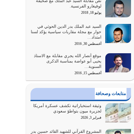
نص مقابلة السيد عبد الملك مع صحيفة
كلما كانوا أكثر ضعفاً
لوفيغارو الفرنسية.
يوليو 30, 2026
يوليو 18, 2018
وعد الله تعالى من يُقتل في سبيله بالحياة الأبدية
السيد عبد الملك بدر الدين الحوثي في
والرزق والاستبشار والنجاة والخلود في…
حوار مع مجلة مقاربات سياسية يؤكد لسنا
امتداد…
يوليو 29, 2026
أغسطس 30, 2016
القرآن الكريم هو أهم مصدر لمعرفة رسول الله معرفة
موقع أنصار الله يجري مقابلة مع الاستاذ
سيرته معرفة شخصيته معرفة عظمته
يحيى أبو عواضة بمناسبة الذكرى
يوليو 28, 2026
السنوية…
أغسطس 15, 2016
هل نحن من الصالحين؟ قيِّم نفسك هنا اترك القرآن
على أصله وأعرض نفسك، وأعرض ما لديك على…
يوليو 27, 2026
متابعات وصحافة
عندما يكون عدوك هو عدو الله معناه أن تكون نقاط
وثيقة استخباراتية تكشف عسكرة أمريكا
الضعف فيه كثيرة وسينصرك الله عليه إذا…
لجزيرة ميون بتواطؤ سعودي
يوليو 26, 2026
فبراير 3, 2026
أراد الله لهذه الأمة ان تكون خير امة أخرجت للناس
المشروع القرآني للشهيد القائد حسين بدر