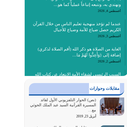
ونهتدي به، ونتبعه إتباعاً عملياً كما هو…
أغسطس 4, 2026
عندما لم تؤخذ منهجية تعليم الناس من خلال القرآن
الكريم حصل ضياع للأمة وضياع للأجيال
أغسطس 3, 2026
الغاية من الصلاة هو ذكر الله (أقم الصلاة لذكري)
إضافة إلى {وَأَعِدُّوا لَهُمْ مَا…
أغسطس 2, 2026
السبب الرئيسي لشقاء الأمة الابتعاد عن كتاب الله
والتعدي لحدود الله بالإضافات للدين
أغسطس 1, 2026
مقابلات وحوارات
أبرز أسباب الشقاء هو الإعراض عن ذكر الله وعن هدى
(نص) الحوار التلفزيوني الأول لقائد
المسيرة القرآنية السيد عبد الملك الحوثي
الله المتمثل في القرآن الكريم
مع…
يوليو 31, 2026
أبريل 23, 2019
أولياء الشيطان كلما كانوا أكثر ولاءً وطاعة للشيطان