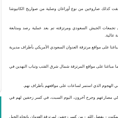
لقت كذلك صاروخين من نوع أوراغان وصلية من صواريخ الكاتيوشا
تجمعات الجيش السعودي ومرتزقته تم بعد عملية رصد ومتابعة
 عالية.
غتا على مواقع مرتزقة العدوان السعودي الأمريكي بأطراف مديرية
مباغتا على مواقع المرتزقة شمال شرق القتب وتباب النهدين في
ي الهجوم الذي استمر لساعات على مواقعهم بأطراف نهم.
يكي مصارعهم وجرح آخرون، اليوم السبت، في كسر زحفين لهم في
نت – بفضل الله – من كسر زحفين لمرتزقة العدوان باتجاه الجبل