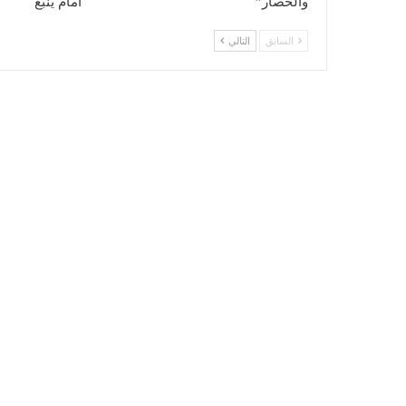
والحصار”
أمام ينبع
السابق
التالي