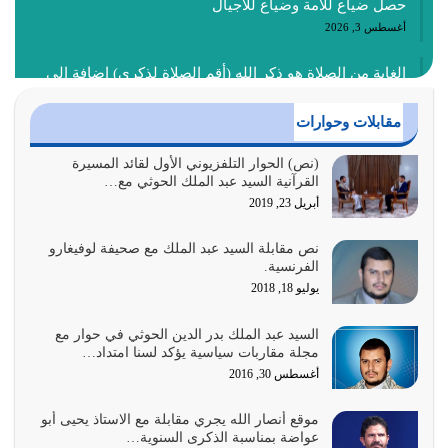
حصل ضياع للأمة وضياع للأجيال
أغسطس 3, 2026
الغاية من الصلاة هو ذكر الله (أقم الصلاة لذكري) إضافة إلى
{وَأَعِدُّوا لَهُمْ مَا…
أغسطس 2, 2026
مقابلات وحوارات
السبب الرئيسي لشقاء الأمة الابتعاد عن كتاب الله والتعدي
(نص) الحوار التلفزيوني الأول لقائد المسيرة
القرآنية السيد عبد الملك الحوثي مع…
لحدود الله بالإضافات للدين
أبريل 23, 2019
أغسطس 1, 2026
نص مقابلة السيد عبد الملك مع صحيفة لوفيغارو
أبرز أسباب الشقاء هو الإعراض عن ذكر الله وعن هدى الله
الفرنسية.
المتمثل في القرآن الكريم
يوليو 18, 2018
يوليو 31, 2026
السيد عبد الملك بدر الدين الحوثي في حوار مع
أولياء الشيطان كلما كانوا أكثر ولاءً وطاعة للشيطان كلما كانوا
مجلة مقاربات سياسية يؤكد لسنا امتداد…
أكثر ضعفاً
أغسطس 30, 2016
يوليو 30, 2026
موقع أنصار الله يجري مقابلة مع الاستاذ يحيى أبو
وعد الله تعالى من يُقتل في سبيله بالحياة الأبدية والرزق
عواضة بمناسبة الذكرى السنوية…