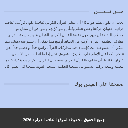
يوليو 18, 2026
مـــن نـــحـــن
بعض صفات المتقين {الصَّابِرِينَ وَالصَّادِقِينَ وَالْقَانِتِينَ
يجب أن يكون همّنا هو ماذا؟ أن نتعلم القرآن الكريم، ثقافتنا تكون قرآنية، ثقافتنا
وَالْمُنْفِقِينَ…
قرآنية، عنوان حركتنا ونحن نتعلم ونُعلّم ونحن نُرْشِد ونحن في أي مجال من
يوليو 17, 2026
مجالات الثقافة أن ندور حول ثقافة القرآن الكريم. القرآن علوم واسعة، القرآن
معارف عظيمة، القرآن أوسع من الحياة، أوسع مما يمكن أن يستوعبه ذهنك، مما
الاعتصام بحبل الله أمر إلهي للمؤمنين وهو بمثابة سبب بينهم
يمكن أن تستوعبه أنت كإنسان في مداركك، القرآن واسع جداً، وعظيم جداً، هو
وبين الله يترتب عليه النصر…
((بحر – كما قال الإمام علي – لا يُدرَك قعره)). نحن إذا ما انطلقنا من الأساس
يوليو 16, 2026
عنوان ثقافتنا: أن نتثقف بالقرآن الكريم. سنجد أن القرآن الكريم هو هكذا، عندما
نتعلمه ونتبعه يزكينا، يسمو بنا، يمنحنا الحكمة، يمنحنا القوة، يمنحنا كل القيم، كل
إما أن نحاول أن نكون من أولياء الله فيتم على أيدينا ضرب
القيم التي لما ضاعت ضاعت الأمة بضياعها، كما هو حاصل الآن في وضع
أعدائه أو لا نكون فنُضرب من…
المسلمين، وفي وضع العرب بالذات. وشرف عظيم جداً لنا، ونتمنى أن نكون
يوليو 15, 2026
صفحتنا على الفيس بوك
بمستوى أن نثقف الآخرين بالقرآن الكريم، وأن نتثقف بثقافة القرآن الكريم
{ذَلِكَ فَضْلُ اللَّهِ يُؤْتِيهِ مَنْ يَشَاءُ وَاللَّهُ ذُو الْفَضْلِ الْعَظِيمِ} يؤتيه من يشاء، فنحن
نحاول أن نكون ممن يشاء الله أن يُؤتَوا هذا الفضل العظيم. لا تفكر إطلاقاً أن
العلم هو في أن تنتهي من رصّات من الكتب، ربما رصات من الكتب توجد في
نفسك جهلاً وضلالاً، لا تنفع. استعرض الآن المكاتب في الشوارع في المدن تجد
رصات من الكتب، رصّات من الكتب في الحديث في التفسير في الفقه في فنون
جميع الحقوق محفوظة لموقع الثقافة القرانية 2026
أخرى، لكن كم تجد داخلها من ضلال، كم تجد أنها تنسف الإنسان أنه حتى لا يبقى