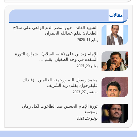
يوليو 24, 2026
مقالات
أي أمة تتفرق في الدين وتتفرق في كيانها معناه أنها أصبحت
أمة عاجزة عن النهوض…
الشهيد القائد.. حين انتصر الدم الواعي على سلاح
الطغيان: بقلم عبدالله الحمران
يوليو 23, 2026
يناير 11, 2026
يجب أن نعود جميعاً الى القرآن وعندنا أخطاء جميعاً لنعتصم
بحبل الله جميعاً وليس كل…
الإمام زيد بن علي (عليه السلام).. شرارة الثورة
المتقدة في وجه الطغيان. بقلم:…
يوليو 22, 2026
يوليو 20, 2025
المُلك كله لله تعالى يؤتيه من يشاء وينزعه ممن يشاء ويعز من
محمد رسول الله ورحمته للعالمين.. (فبذلك
يشاء ويذل من يشاء
فليفرحوا). بقلم/ زيد الشُريف
يوليو 21, 2026
سبتمبر 27, 2023
{إِنَّ الدِّينَ عِنْدَ اللَّهِ الْإسْلامُ} الدين الذي شرعه الله للناس في
ثورة الإمام الحسين ضد الطاغوت لكل زمان
كل زمان…
ومجتمع
يوليو 19, 2026
يوليو 26, 2023
الوظيفة عبارة عن مسؤولية يجب النهوض بها كما ينبغي لكي
تتحقق الحقوق للجميع