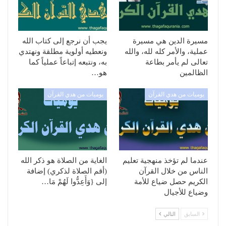
مسيرة الدين هي مسيرة
يجب أن نرجع إلى كتاب الله
عملية، والأمر كله لله، والله
ونعطيه أولوية مطلقة ونهتدي
تعالى لم يأمر بطاعة
به، ونتبعه إتباعاً عملياً كما
الظالمين
هو…
يوميات من هدي القرآن
يوميات من هدي القرآن
عندما لم تؤخذ منهجية تعليم
الغاية من الصلاة هو ذكر الله
الناس من خلال القرآن
(أقم الصلاة لذكري) إضافة
الكريم حصل ضياع للأمة
إلى {وَأَعِدُّوا لَهُمْ مَا…
وضياع للأجيال
السابق
التالي