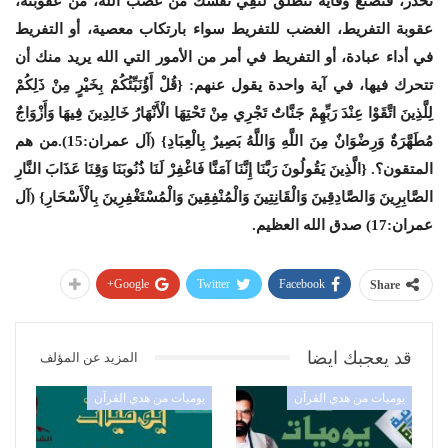
تحذر، فتصنع وقاية تنطلق لتَقِيَ نفسك من غضب الله، من عقوبته،
عقوبة التفريط، الغضب للتفريط سواء بارتكاب معصية، أو التفريط
في أداء عبادة، أو التفريط في أمر من الأمور التي الله يريد منك أن
تتحرك فيها، في آية واحدة يقول عنهم: {قُلْ أَؤُنَبِّئُكُمْ بِخَيْرٍ مِنْ ذَلِكُمْ
لِلَّذِينَ اتَّقَوْا عِنْدَ رَبِّهِمْ جَنَّاتٌ تَجْرِي مِنْ تَحْتِهَا الْأَنْهَارُ خَالِدِينَ فِيهَا وَأَزْوَاجٌ
مُطَهَّرَةٌ وَرِضْوَانٌ مِنَ اللَّهِ وَاللَّهُ بَصِيرٌ بِالْعِبَادِ} (آل عمران:15).من هم
المتقون؟. {الَّذِينَ يَقُولُونَ رَبَّنَا إِنَّنَا آمَنَّا فَاغْفِرْ لَنَا ذُنُوبَنَا وَقِنَا عَذَابَ النَّارِ
الصَّابِرِينَ وَالصَّادِقِينَ وَالْقَانِتِينَ وَالْمُنْفِقِينَ وَالْمُسْتَغْفِرِينَ بِالْأَسْحَارِ} (آل
عمران:17) صدق الله العظيم.
Google+
Twitter
Facebook
Share
قد يعجبك ايضا
المزيد عن المؤلف
يوميات من هدي القرآن
يوميات من هدي القرآن