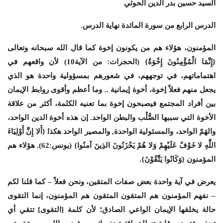
السيد حسين بدر الدين الحوثي
الدرس الرابع من سورة المائدة نهاية الدرس.
المؤمنون، هؤلاء هم من يكونون إخوة كما قال الله سبحانه وتعالى
{إِنَّمَا الْمُؤْمِنُونَ إِخْوَةٌ} (الحجرات: من الآية10) لأن واقعهم في
اهتماماتهم، في توجههم، في شعورهم بمسؤولية واحدة هو الذي
يجعل منهم فعلاً إخوة، أخوة إيمانية .. وما أعظم وأقوى روابط الإيمان
بين أفراد المجتمع فيصبحون إخوة بما تعنيه الكلمة، أكثر من علاقة
الأخوة التي سببها الصُّلْب والبطن الواحد. إن هذه أخوة الدين الواحد،
والهَمّ الواحد، والمسئولية الواحدة, والمصير الواحد هكذا {أَلا إِنَّ أَوْلِيَاءَ
اللَّهِ لا خَوْفٌ عَلَيْهِمْ وَلا هُمْ يَحْزَنُونَ الذِينَ آمنُوا} (يونس:62). هؤلاء هم
المؤمنون {وَكَانُوا يَتَّقُوْنَ}.
يعرض في آية واحدة بعض صفات المتقين، ونحن فعلاً – كما قلنا لكم
– نفهم المؤمنون هم المتقون المتقون هم المؤمنون، إنما التقوى
حالة يخلقها الإيمان الواعي الصادق؛ لأن كلمة [التقوى] تتقي أي