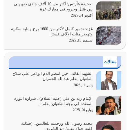
يوليو 26, 2026
صحيفة هآرتس: أكثر من 10 آلاف جندي صهيوني
بين قتيل وجريح في معارك غزة
أراد الله لهذه الأمة ان تكون خير امة أخرجت للناس بالنهوض
أكتوبر 31, 2025
بالأمر بالمعروف والنهي عن…
يوليو 25, 2026
غزة: تدمير كامل لأكثر من 1600 برج وبناية سكنية
وتهجير مئات الآلاف قسرًا
سبتمبر 13, 2025
الدين الذي شرعه الله لا يجوز أن يخضع لآرائنا وأهوائنا
واجتهاداتنا لأننا سنختلف ونتفرق
يوليو 24, 2026
مقالات
أي أمة تتفرق في الدين وتتفرق في كيانها معناه أنها أصبحت
أمة عاجزة عن النهوض…
الشهيد القائد.. حين انتصر الدم الواعي على سلاح
الطغيان: بقلم عبدالله الحمران
يوليو 23, 2026
يناير 11, 2026
يجب أن نعود جميعاً الى القرآن وعندنا أخطاء جميعاً لنعتصم
بحبل الله جميعاً وليس كل…
الإمام زيد بن علي (عليه السلام).. شرارة الثورة
المتقدة في وجه الطغيان. بقلم:…
يوليو 22, 2026
يوليو 20, 2025
المُلك كله لله تعالى يؤتيه من يشاء وينزعه ممن يشاء ويعز من
محمد رسول الله ورحمته للعالمين.. (فبذلك
يشاء ويذل من يشاء
فليفرحوا). بقلم/ زيد الشُريف