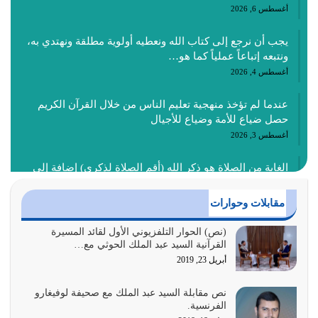
أغسطس 6, 2026
يجب أن نرجع إلى كتاب الله ونعطيه أولوية مطلقة ونهتدي به،
ونتبعه إتباعاً عملياً كما هو…
أغسطس 4, 2026
عندما لم تؤخذ منهجية تعليم الناس من خلال القرآن الكريم
حصل ضياع للأمة وضياع للأجيال
أغسطس 3, 2026
الغاية من الصلاة هو ذكر الله (أقم الصلاة لذكري) إضافة إلى
{وَأَعِدُّوا لَهُمْ مَا…
أغسطس 2, 2026
مقابلات وحوارات
السبب الرئيسي لشقاء الأمة الابتعاد عن كتاب الله والتعدي
(نص) الحوار التلفزيوني الأول لقائد المسيرة
القرآنية السيد عبد الملك الحوثي مع…
لحدود الله بالإضافات للدين
أبريل 23, 2019
أغسطس 1, 2026
نص مقابلة السيد عبد الملك مع صحيفة لوفيغارو
أبرز أسباب الشقاء هو الإعراض عن ذكر الله وعن هدى الله
الفرنسية.
المتمثل في القرآن الكريم