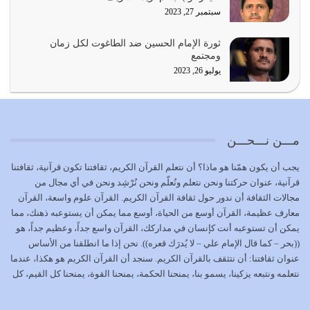
يوليو 21, 2026
سبتمبر 27, 2023
{إِنَّ الدِّينَ عِنْدَ اللَّهِ الْإسْلامُ} الدين الذي شرعه الله للناس في
ثورة الإمام الحسين ضد الطاغوت لكل زمان
كل زمان…
ومجتمع
يوليو 19, 2026
يوليو 26, 2023
الوظيفة عبارة عن مسؤولية يجب النهوض بها كما ينبغي لكي
تتحقق الحقوق للجميع
يوليو 18, 2026
مـــن نـــحـــن
بعض صفات المتقين {الصَّابِرِينَ وَالصَّادِقِينَ وَالْقَانِتِينَ
يجب أن يكون همّنا هو ماذا؟ أن نتعلم القرآن الكريم، ثقافتنا تكون قرآنية، ثقافتنا
وَالْمُنْفِقِينَ…
قرآنية، عنوان حركتنا ونحن نتعلم ونُعلّم ونحن نُرْشِد ونحن في أي مجال من
يوليو 17, 2026
مجالات الثقافة أن ندور حول ثقافة القرآن الكريم. القرآن علوم واسعة، القرآن
معارف عظيمة، القرآن أوسع من الحياة، أوسع مما يمكن أن يستوعبه ذهنك، مما
الاعتصام بحبل الله أمر إلهي للمؤمنين وهو بمثابة سبب بينهم
يمكن أن تستوعبه أنت كإنسان في مداركك، القرآن واسع جداً، وعظيم جداً، هو
وبين الله يترتب عليه النصر…
((بحر – كما قال الإمام علي – لا يُدرَك قعره)). نحن إذا ما انطلقنا من الأساس
يوليو 16, 2026
عنوان ثقافتنا: أن نتثقف بالقرآن الكريم. سنجد أن القرآن الكريم هو هكذا، عندما
نتعلمه ونتبعه يزكينا، يسمو بنا، يمنحنا الحكمة، يمنحنا القوة، يمنحنا كل القيم، كل
إما أن نحاول أن نكون من أولياء الله فيتم على أيدينا ضرب
القيم التي لما ضاعت ضاعت الأمة بضياعها، كما هو حاصل الآن في وضع
أعدائه أو لا نكون فنُضرب من…
المسلمين، وفي وضع العرب بالذات. وشرف عظيم جداً لنا، ونتمنى أن نكون