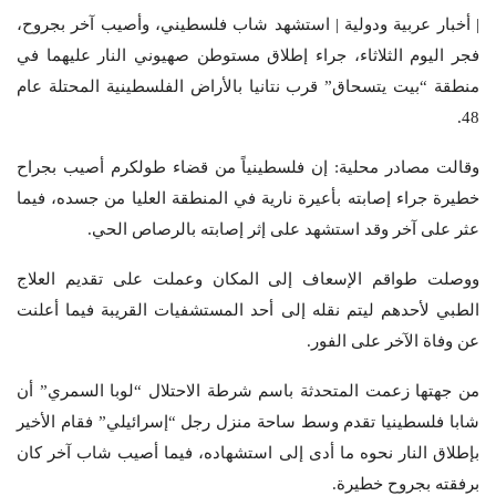
| أخبار عربية ودولية | استشهد شاب فلسطيني، وأصيب آخر بجروح،
فجر اليوم الثلاثاء، جراء إطلاق مستوطن صهيوني النار عليهما في
منطقة “بيت يتسحاق” قرب نتانيا
بالأراض الفلسطينية المحتلة عام
.
48
وقالت مصادر محلية: إن فلسطينياً من قضاء طولكرم أصيب بجراح
خطيرة جراء إصابته بأعيرة نارية في المنطقة العليا من جسده، فيما
عثر على آخر وقد استشهد على إثر إصابته بالرصاص الحي.
ووصلت طواقم الإسعاف إلى المكان وعملت على تقديم العلاج
الطبي لأحدهم ليتم نقله إلى أحد المستشفيات القريبة فيما أعلنت
عن وفاة الآخر على الفور.
من جهتها زعمت المتحدثة باسم شرطة الاحتلال “لوبا السمري” أن
شابا فلسطينيا تقدم وسط ساحة منزل رجل “إسرائيلي” فقام الأخير
بإطلاق النار نحوه ما أدى إلى استشهاده، فيما أصيب شاب آخر كان
برفقته بجروح خطيرة.