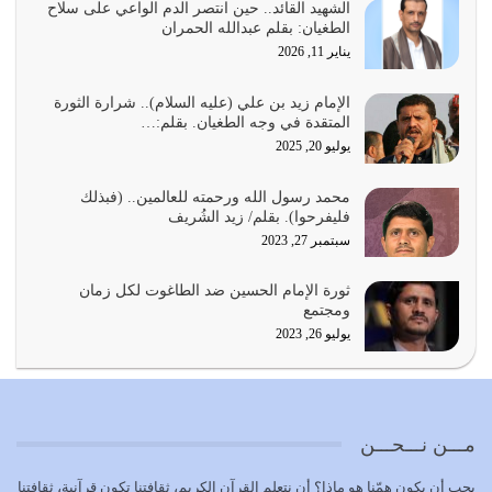
أمة عاجزة عن النهوض…
الشهيد القائد.. حين انتصر الدم الواعي على سلاح
الطغيان: بقلم عبدالله الحمران
يوليو 23, 2026
يناير 11, 2026
يجب أن نعود جميعاً الى القرآن وعندنا أخطاء جميعاً لنعتصم
بحبل الله جميعاً وليس كل…
الإمام زيد بن علي (عليه السلام).. شرارة الثورة
المتقدة في وجه الطغيان. بقلم:…
يوليو 22, 2026
يوليو 20, 2025
المُلك كله لله تعالى يؤتيه من يشاء وينزعه ممن يشاء ويعز من
محمد رسول الله ورحمته للعالمين.. (فبذلك
يشاء ويذل من يشاء
فليفرحوا). بقلم/ زيد الشُريف
يوليو 21, 2026
سبتمبر 27, 2023
{إِنَّ الدِّينَ عِنْدَ اللَّهِ الْإسْلامُ} الدين الذي شرعه الله للناس في
ثورة الإمام الحسين ضد الطاغوت لكل زمان
كل زمان…
ومجتمع
يوليو 19, 2026
يوليو 26, 2023
الوظيفة عبارة عن مسؤولية يجب النهوض بها كما ينبغي لكي
تتحقق الحقوق للجميع
يوليو 18, 2026
مـــن نـــحـــن
بعض صفات المتقين {الصَّابِرِينَ وَالصَّادِقِينَ وَالْقَانِتِينَ
يجب أن يكون همّنا هو ماذا؟ أن نتعلم القرآن الكريم، ثقافتنا تكون قرآنية، ثقافتنا