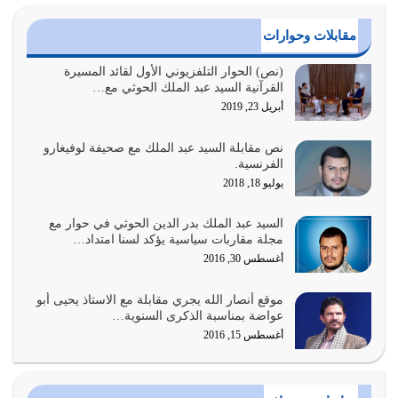
{وَأَعِدُّوا لَهُمْ مَا…
أغسطس 2, 2026
مقابلات وحوارات
السبب الرئيسي لشقاء الأمة الابتعاد عن كتاب الله والتعدي
(نص) الحوار التلفزيوني الأول لقائد المسيرة
القرآنية السيد عبد الملك الحوثي مع…
لحدود الله بالإضافات للدين
أبريل 23, 2019
أغسطس 1, 2026
نص مقابلة السيد عبد الملك مع صحيفة لوفيغارو
أبرز أسباب الشقاء هو الإعراض عن ذكر الله وعن هدى الله
الفرنسية.
المتمثل في القرآن الكريم
يوليو 18, 2018
يوليو 31, 2026
السيد عبد الملك بدر الدين الحوثي في حوار مع
أولياء الشيطان كلما كانوا أكثر ولاءً وطاعة للشيطان كلما كانوا
مجلة مقاربات سياسية يؤكد لسنا امتداد…
أكثر ضعفاً
أغسطس 30, 2016
يوليو 30, 2026
موقع أنصار الله يجري مقابلة مع الاستاذ يحيى أبو
وعد الله تعالى من يُقتل في سبيله بالحياة الأبدية والرزق
عواضة بمناسبة الذكرى السنوية…
والاستبشار والنجاة والخلود في…
أغسطس 15, 2016
يوليو 29, 2026
القرآن الكريم هو أهم مصدر لمعرفة رسول الله معرفة سيرته