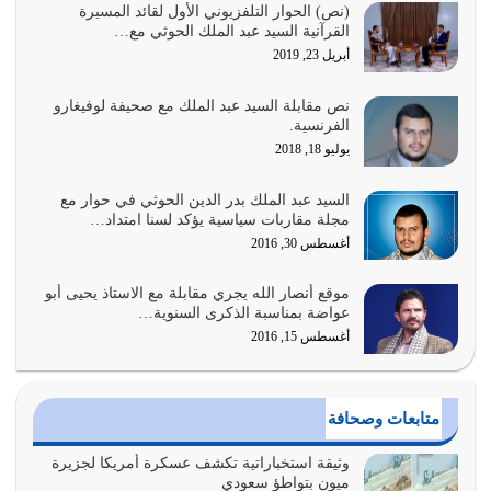
الغاية من الصلاة هو ذكر الله (أقم الصلاة لذكري) إضافة إلى
(نص) الحوار التلفزيوني الأول لقائد المسيرة
القرآنية السيد عبد الملك الحوثي مع…
{وَأَعِدُّوا لَهُمْ مَا…
أبريل 23, 2019
أغسطس 2, 2026
نص مقابلة السيد عبد الملك مع صحيفة لوفيغارو
السبب الرئيسي لشقاء الأمة الابتعاد عن كتاب الله والتعدي
الفرنسية.
لحدود الله بالإضافات للدين
يوليو 18, 2018
أغسطس 1, 2026
السيد عبد الملك بدر الدين الحوثي في حوار مع
أبرز أسباب الشقاء هو الإعراض عن ذكر الله وعن هدى الله
مجلة مقاربات سياسية يؤكد لسنا امتداد…
المتمثل في القرآن الكريم
أغسطس 30, 2016
يوليو 31, 2026
موقع أنصار الله يجري مقابلة مع الاستاذ يحيى أبو
أولياء الشيطان كلما كانوا أكثر ولاءً وطاعة للشيطان كلما كانوا
عواضة بمناسبة الذكرى السنوية…
أكثر ضعفاً
أغسطس 15, 2016
يوليو 30, 2026
وعد الله تعالى من يُقتل في سبيله بالحياة الأبدية والرزق
متابعات وصحافة
والاستبشار والنجاة والخلود في…
يوليو 29, 2026
وثيقة استخباراتية تكشف عسكرة أمريكا لجزيرة
ميون بتواطؤ سعودي