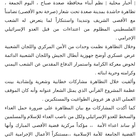
| أخبار محلية | نظم أبناء محافظة صعدة صباح ، اليوم الجمعة ،
تظاهرة حاشدة بمدينة صعدة تحت شعار (صرخة نحو الأقصى) تضامناً
مع الأقصى الشريف وتنديدا واستنكاراً لما يتعرض له الشعب
الفلسطيني المظلوم من اعتداءات من قبل العدو الإسرائيلي
الإجرامي .
وخلال التظاهرة نظمت وحدات من الأمن المركزي واللجان الشعبية
عرض عسكري أوضح جهوزية أبطال الجيش واللجان الشعبية الدائمة
لخوض معركة الكرامة واستمرار الدفاع المقدس عن الشعب اليمني
وكرامته وحرية ابنائه .
وألقيت خلال التظاهرة مشاركات خطابية وشعرية وإنشادية بينت
عظمة المشروع القرآني الذي يمثل الشعار عنوانه وأنه كان الموقف
العملي الذي هز عروش الطواغيت والمستكبرين .
كما أكدت المشاركات مع بيان المظاهرة على ضرورة حمل العداء
والسخط للعدو الإسرائيلي ولكل من ناصب العداء للإسلام والمسلمين
أو ساند اعداء الأمة ،، مؤكداً مركزية قضية الأقصى المبارك وأنها
القضية الجامعة للأمة الإسلامية ،،مستنكراً الأعمال الإجرامية التي