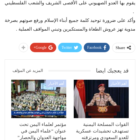
يقوم بها العدو الصهيوني على الأقصى الشريف والشعب الفلسطيني
.
وأكد على ضرورة توحيد كلمة جميع أبناء الإسلام ورفع صوتهم بصرخة
مدوية تهز عروش الطغاة والمستكبرين وتبني المواقف العملية .
Google+
Twitter
Facebook
Share
قد يعجبك ايضا
المزيد عن المؤلف
أهم الأخبار
أهم الأخبار
القوات المسلحة اليمنية
مؤتمر لعلماء اليمن تحت
تستهدف تحشيدات عسكرية
عنوان “علماء اليمن في
للعدو السعودي ومرتزقته
مواجهة العدوان والحصار”