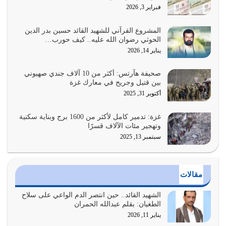
القرآن الكريم هو أهم مصدر لمعرفة رسول الله معرفة سيرته
فبراير 3, 2026
معرفة شخصيته معرفة عظمته
يوليو 28, 2026
المشروع القرآني للشهيد القائد حسين بدر الدين
الحوثي رضوان الله عليه.. كيف حورب…
هل نحن من الصالحين؟ قيِّم نفسك هنا اترك القرآن على أصله
يناير 14, 2026
وأعرض نفسك، وأعرض ما لديك على…
يوليو 27, 2026
صحيفة هآرتس: أكثر من 10 آلاف جندي صهيوني
بين قتيل وجريح في معارك غزة
عندما يكون عدوك هو عدو الله معناه أن تكون نقاط الضعف
أكتوبر 31, 2025
فيه كثيرة وسينصرك الله عليه إذا…
يوليو 26, 2026
غزة: تدمير كامل لأكثر من 1600 برج وبناية سكنية
وتهجير مئات الآلاف قسرًا
سبتمبر 13, 2025
أراد الله لهذه الأمة ان تكون خير امة أخرجت للناس بالنهوض
بالأمر بالمعروف والنهي عن…
يوليو 25, 2026
مقالات
الدين الذي شرعه الله لا يجوز أن يخضع لآرائنا وأهوائنا
واجتهاداتنا لأننا سنختلف ونتفرق
الشهيد القائد.. حين انتصر الدم الواعي على سلاح
الطغيان: بقلم عبدالله الحمران
يوليو 24, 2026
يناير 11, 2026