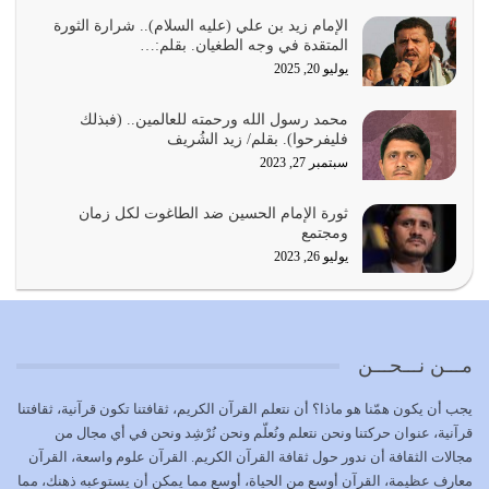
أي أمة تتفرق في الدين وتتفرق في كيانها معناه أنها أصبحت
أمة عاجزة عن النهوض…
الإمام زيد بن علي (عليه السلام).. شرارة الثورة
المتقدة في وجه الطغيان. بقلم:…
يوليو 23, 2026
يوليو 20, 2025
يجب أن نعود جميعاً الى القرآن وعندنا أخطاء جميعاً لنعتصم
محمد رسول الله ورحمته للعالمين.. (فبذلك
بحبل الله جميعاً وليس كل…
فليفرحوا). بقلم/ زيد الشُريف
يوليو 22, 2026
سبتمبر 27, 2023
المُلك كله لله تعالى يؤتيه من يشاء وينزعه ممن يشاء ويعز من
ثورة الإمام الحسين ضد الطاغوت لكل زمان
يشاء ويذل من يشاء
ومجتمع
يوليو 21, 2026
يوليو 26, 2023
{إِنَّ الدِّينَ عِنْدَ اللَّهِ الْإسْلامُ} الدين الذي شرعه الله للناس في
كل زمان…
يوليو 19, 2026
مـــن نـــحـــن
الوظيفة عبارة عن مسؤولية يجب النهوض بها كما ينبغي لكي
يجب أن يكون همّنا هو ماذا؟ أن نتعلم القرآن الكريم، ثقافتنا تكون قرآنية، ثقافتنا
تتحقق الحقوق للجميع
قرآنية، عنوان حركتنا ونحن نتعلم ونُعلّم ونحن نُرْشِد ونحن في أي مجال من
يوليو 18, 2026
مجالات الثقافة أن ندور حول ثقافة القرآن الكريم. القرآن علوم واسعة، القرآن
معارف عظيمة، القرآن أوسع من الحياة، أوسع مما يمكن أن يستوعبه ذهنك، مما