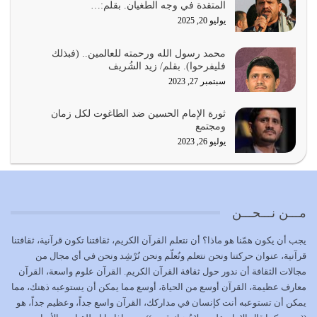
المتقدة في وجه الطغيان. بقلم:…
يوليو 23, 2026
يوليو 20, 2025
يجب أن نعود جميعاً الى القرآن وعندنا أخطاء جميعاً لنعتصم
محمد رسول الله ورحمته للعالمين.. (فبذلك
بحبل الله جميعاً وليس كل…
فليفرحوا). بقلم/ زيد الشُريف
يوليو 22, 2026
سبتمبر 27, 2023
المُلك كله لله تعالى يؤتيه من يشاء وينزعه ممن يشاء ويعز من
ثورة الإمام الحسين ضد الطاغوت لكل زمان
يشاء ويذل من يشاء
ومجتمع
يوليو 21, 2026
يوليو 26, 2023
{إِنَّ الدِّينَ عِنْدَ اللَّهِ الْإسْلامُ} الدين الذي شرعه الله للناس في
كل زمان…
يوليو 19, 2026
مـــن نـــحـــن
الوظيفة عبارة عن مسؤولية يجب النهوض بها كما ينبغي لكي
يجب أن يكون همّنا هو ماذا؟ أن نتعلم القرآن الكريم، ثقافتنا تكون قرآنية، ثقافتنا
تتحقق الحقوق للجميع
قرآنية، عنوان حركتنا ونحن نتعلم ونُعلّم ونحن نُرْشِد ونحن في أي مجال من
يوليو 18, 2026
مجالات الثقافة أن ندور حول ثقافة القرآن الكريم. القرآن علوم واسعة، القرآن
معارف عظيمة، القرآن أوسع من الحياة، أوسع مما يمكن أن يستوعبه ذهنك، مما
بعض صفات المتقين {الصَّابِرِينَ وَالصَّادِقِينَ وَالْقَانِتِينَ
يمكن أن تستوعبه أنت كإنسان في مداركك، القرآن واسع جداً، وعظيم جداً، هو
وَالْمُنْفِقِينَ…