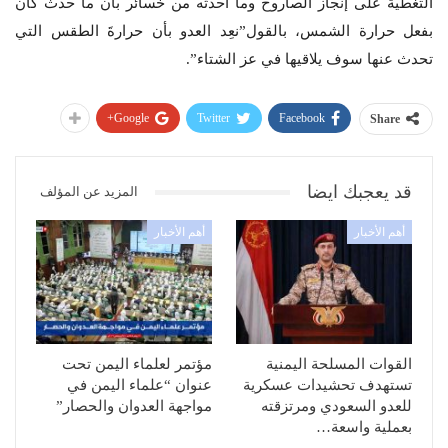
التغطية على إنجاز الصاروخ وما أحدثه من خسائر بأن ما حدث كان
بفعل حرارة الشمس، بالقول”نعِد العدو بأن حرارةَ الطقس التي
تحدث عنها سوف يلاقيها في عز الشتاء”.
Google+
Twitter
Facebook
Share
قد يعجبك ايضا
المزيد عن المؤلف
أهم الأخبار
أهم الأخبار
القوات المسلحة اليمنية
مؤتمر لعلماء اليمن تحت
تستهدف تحشيدات عسكرية
عنوان “علماء اليمن في
للعدو السعودي ومرتزقته
مواجهة العدوان والحصار”
بعملية واسعة…