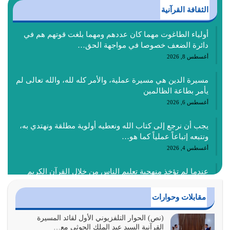
الثقافة القرآنية
أولياء الطاغوت مهما كان عددهم ومهما بلغت قوتهم هم في
دائرة الضعف خصوصا في مواجهة الحق…
أغسطس 8, 2026
مسيرة الدين هي مسيرة عملية، والأمر كله لله، والله تعالى لم
يأمر بطاعة الظالمين
أغسطس 6, 2026
يجب أن نرجع إلى كتاب الله ونعطيه أولوية مطلقة ونهتدي به،
ونتبعه إتباعاً عملياً كما هو…
أغسطس 4, 2026
عندما لم تؤخذ منهجية تعليم الناس من خلال القرآن الكريم
حصل ضياع للأمة وضياع للأجيال
أغسطس 3, 2026
مقابلات وحوارات
الغاية من الصلاة هو ذكر الله (أقم الصلاة لذكري) إضافة إلى
(نص) الحوار التلفزيوني الأول لقائد المسيرة
القرآنية السيد عبد الملك الحوثي مع…
{وَأَعِدُّوا لَهُمْ مَا…