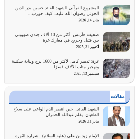
يوليو 28, 2026
المشروع القرآني للشهيد القائد حسين بدر الدين
الحوثي رضوان الله عليه.. كيف حورب…
هل نحن من الصالحين؟ قيِّم نفسك هنا اترك القرآن على أصله
يناير 14, 2026
وأعرض نفسك، وأعرض ما لديك على…
يوليو 27, 2026
صحيفة هآرتس: أكثر من 10 آلاف جندي صهيوني
بين قتيل وجريح في معارك غزة
عندما يكون عدوك هو عدو الله معناه أن تكون نقاط الضعف
أكتوبر 31, 2025
فيه كثيرة وسينصرك الله عليه إذا…
يوليو 26, 2026
غزة: تدمير كامل لأكثر من 1600 برج وبناية سكنية
وتهجير مئات الآلاف قسرًا
سبتمبر 13, 2025
أراد الله لهذه الأمة ان تكون خير امة أخرجت للناس بالنهوض
بالأمر بالمعروف والنهي عن…
يوليو 25, 2026
مقالات
الدين الذي شرعه الله لا يجوز أن يخضع لآرائنا وأهوائنا
واجتهاداتنا لأننا سنختلف ونتفرق
الشهيد القائد.. حين انتصر الدم الواعي على سلاح
الطغيان: بقلم عبدالله الحمران
يوليو 24, 2026
يناير 11, 2026
أي أمة تتفرق في الدين وتتفرق في كيانها معناه أنها أصبحت
أمة عاجزة عن النهوض…
الإمام زيد بن علي (عليه السلام).. شرارة الثورة