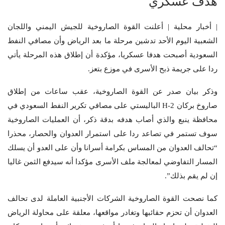
هدف عسكري
| أخبار محلية | أعلنت القوة الصاروخية للجيش اليمني واللجان
الشعبية اليوم الأحد تدشين مرحلة ما بعد الرياض وأن مصافي النفط
السعودية أصبحت هدفا عسكريا، مؤكدة أن إطلاق هذه المرحلة يأتي
ردا على جريمة ذبح الأسرى في موزع بتعز.
وذكر بيان صدر عن القوة الصاروخية، عقب ساعات من إطلاق
صاروخ بركان 2-
H
الباليستي على مصافي تكرير النفط السعودي في
محافظة ينبع والذي أصاب هدفه بدقة ذكر، أن العمليات الصاروخية
سوف تستمر في تصاعد ردا على استمرار العدوان والحصار، محذرا
“تحالف العدوان من المساس بكرامة أسرانا وأن على العدو أن يسلك
المسار التفاوضي لمعالجة ملف الأسرى مؤكدا أنه سيدفع الثمن غاليا
إن لم يقم بذلك”.
كما نصحت القوة الصاروخية الشركات الأجنبية العاملة لدى تحالف
العدوان أن تحزم حقائبها وتغادر مواقعها، معلقة على محاولة الرياض