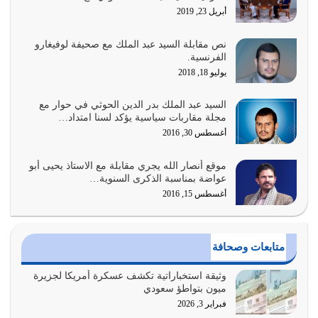
أبريل 23, 2019
أغسطس 2, 2026
نص مقابلة السيد عبد الملك مع صحيفة لوفيغارو
السبب الرئيسي لشقاء الأمة الابتعاد عن كتاب الله والتعدي
الفرنسية.
لحدود الله بالإضافات للدين
يوليو 18, 2018
أغسطس 1, 2026
السيد عبد الملك بدر الدين الحوثي في حوار مع
أبرز أسباب الشقاء هو الإعراض عن ذكر الله وعن هدى الله
مجلة مقاربات سياسية يؤكد لسنا امتداد…
المتمثل في القرآن الكريم
أغسطس 30, 2016
يوليو 31, 2026
موقع أنصار الله يجري مقابلة مع الاستاذ يحيى أبو
أولياء الشيطان كلما كانوا أكثر ولاءً وطاعة للشيطان كلما كانوا
عواضة بمناسبة الذكرى السنوية…
أكثر ضعفاً
أغسطس 15, 2016
يوليو 30, 2026
وعد الله تعالى من يُقتل في سبيله بالحياة الأبدية والرزق
متابعات وصحافة
والاستبشار والنجاة والخلود في…
يوليو 29, 2026
وثيقة استخباراتية تكشف عسكرة أمريكا لجزيرة
ميون بتواطؤ سعودي
القرآن الكريم هو أهم مصدر لمعرفة رسول الله معرفة سيرته
فبراير 3, 2026
معرفة شخصيته معرفة عظمته